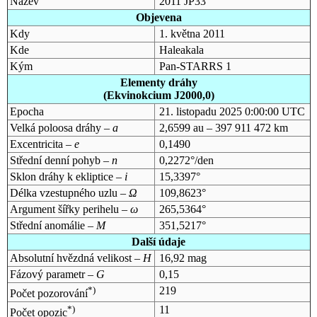
Název
2011 JP33
Objevena
Kdy
1. května 2011
Kde
Haleakala
Kým
Pan-STARRS 1
Elementy dráhy
(Ekvinokcium J2000,0)
Epocha
21. listopadu 2025 0:00:00 UTC
Velká poloosa dráhy –
a
2,6599 au – 397 911 472 km
Excentricita –
e
0,1490
Střední denní pohyb –
n
0,2272°/den
Sklon dráhy k ekliptice –
i
15,3397°
Délka vzestupného uzlu –
Ω
109,8623°
Argument šířky perihelu –
ω
265,5364°
Střední anomálie –
M
351,5217°
Další údaje
Absolutní hvězdná velikost –
H
16,92 mag
Fázový parametr –
G
0,15
*)
219
Počet pozorování
*)
11
Počet opozic