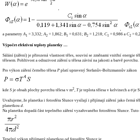
,
,
a parametry
A
= 3,332;
A
= 1,862;
B
= 0,631;
B
= 1,218;
C
= 0,986 a
C
= 0,
1
2
1
2
1
2
Výpočet efektivní teploty planetky …
Sálání (záření) je přirozená vlastnost těles, souvisí se změnami vnitřní energie 
tělesem. Pohltivost a odrazivost záření u tělesa závisí na jakosti a barvě povrch
Pro výkon záření černého tělesa
P
platí upravený Stefanův-Boltzmannův zákon
2
kde
S
je obsah plochy povrchu tělesa v m
,
T
je teplota tělesa v kelvinech a
σ
je S
Uvažujeme, že planetka i fotosféra Slunce vysílají i přijímají záření jako černá 
planetkou
d
.
Na planetku dopadá část tepelného záření vyzařovaného fotosférou Slunce. Tuto 
Tepelný výkon přijímaný planetkou od fotosféry Slunce je