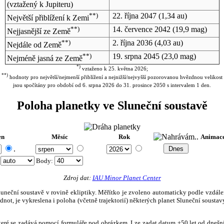
(vztažený k Jupiteru)
**)
22. října 2047
(1,34 au)
Největší přiblížení k Zemi
**)
14. července 2042
(19,9 mag)
Nejjasnější ze Země
**)
2. října 2036
(4,03 au)
Nejdále od Země
**)
19. srpna 2045
(23,0 mag)
Nejméně jasná ze Země
*)
vztaženo k 25. května 2026;
**)
hodnoty pro největší/nejmenší přiblížení a nejnižší/nejvyšší pozorovanou hvězdnou velikost
jsou spočítány pro období od 6. srpna 2026 do 31. prosince 2050 s intervalem 1 den.
Poloha planetky ve Sluneční soustavě
en
Měsíc
Rok
Animac
.
:
Body
:
Zdroj dat:
IAU Minor Planet Center
eční soustavě v rovině ekliptiky. Měřítko je zvoleno automaticky podle vzdálenost
not, je vykreslena i poloha (včetně trajektorií) některých planet Sluneční soustavy
, které se zadává pomocí formuláře pod obrázkem. Lze zadat datum ±50 let od dneš