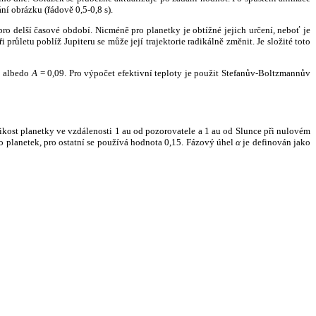
ní obrázku (řádově 0,5-0,8 s).
ro delší časové období. Nicméně pro planetky je obtížné jejich určení, neboť je
růletu poblíž Jupiteru se může její trajektorie radikálně změnit. Je složité toto
o albedo
A
= 0,09. Pro výpočet efektivní teploty je použit Stefanův-Boltzmannův
kost planetky ve vzdálenosti 1 au od pozorovatele a 1 au od Slunce při nulovém
planetek, pro ostatní se používá hodnota 0,15. Fázový úhel
α
je definován jako