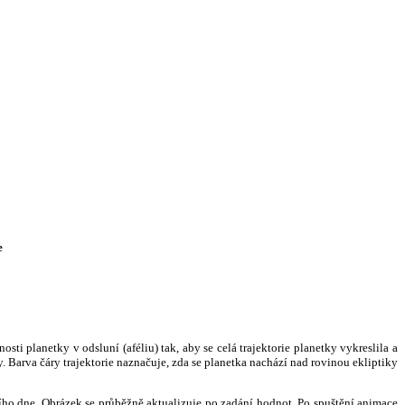
e
i planetky v odsluní (aféliu) tak, aby se celá trajektorie planetky vykreslila a
. Barva čáry trajektorie naznačuje, zda se planetka nachází nad rovinou ekliptiky
ního dne. Obrázek se průběžně aktualizuje po zadání hodnot. Po spuštění animace