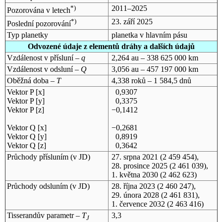
*)
2011–2025
Pozorována v letech
*)
23. září 2025
Poslední pozorování
Typ planetky
planetka v hlavním pásu
Odvozené údaje z elementů dráhy a dalších údajů
Vzdálenost v přísluní –
q
2,264 au – 338 625 000 km
Vzdálenost v odsluní –
Q
3,056 au – 457 197 000 km
Oběžná doba –
T
4,338 roků – 1 584,5 dnů
Vektor P [x]
0,9307
Vektor P [y]
0,3375
Vektor P [z]
−0,1412
Vektor Q [x]
−0,2681
Vektor Q [y]
0,8919
Vektor Q [z]
0,3642
Průchody přísluním (v
JD
)
27. srpna 2021
(2 459 454),
28. prosince 2025
(2 461 039),
1. května 2030
(2 462 623)
Průchody odsluním (v
JD
)
28. října 2023
(2 460 247),
29. února 2028
(2 461 831),
1. července 2032
(2 463 416)
Tisserandův parametr –
T
3,3
J