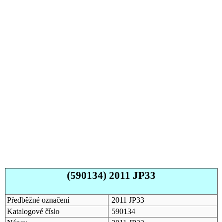
(590134) 2011 JP33
Předběžné označení
2011 JP33
Katalogové číslo
590134