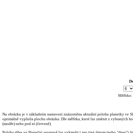
D
Měřítko
Na obrázku je v základním nastavení znázorněna aktuální poloha planetky ve Slun
optimálně vyplnila plochu obrázku. Dle měřítka, které lze změnit z vybraných hod
(modře) nebo pod ní (červeně).
Polohu těles ve Sluneční soustavě lze vykreslit i pro jiné datum (nebo "dnes")