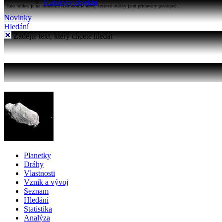
Katalogy objektů
Tato funkce je na stránkách Astronomia nová, testové otázky jsou přidávány postupně...
Novinky
Hledání
Zadejte text, který chcete hledat
Planetky
Dráhy
Vlastnosti
Vznik a vývoj
Seznam
Hledání
Statistika
Analýza