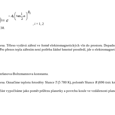
,
i
= 1, 2
238.
tělesa. Těleso vydává záření ve formě elektromagnetických vln do prostoru. Dopadne-l
u. Pro přenos tepla zářením není potřeba žádné hmotné prostředí, jde o elektromagnet
tefanova-Boltzmannova konstanta.
tělesa. Označíme teplotu fotosféry Slunce
T
(5 780 K), poloměr Slunce
R
(696 tisíc k
část vypočítáme jako poměr průřezu planetky a povrchu koule ve vzdálenosti plane