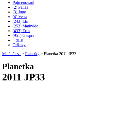
Pojmenování
(2) Pallas
(3) Juno
(4) Vesta
(243) Ida
(253) Mathylde
(433) Eros
(951) Gaspra
...další
Odkazy
Malá tělesa
>
Planetky
>
Planetka 2011 JP33
Planetka
2011 JP33