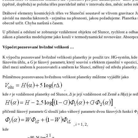
(zpětně, dopředu) se poloha těles pravidelně mění v intervalu den, měsíc nebo ro
Dráhové elementy kosmických těles ve Sluneční soustavě se vlivem gravitace Jup
závislé na mnoha faktorech - zejména na přesnosti, jakou požadujeme. Planetka se
obecně určit. Chyba narůstá s časem.
U přísluní a odsluní se zobrazuje vzdálenost objektu od Slunce, rychlost a od
zákon a planetku modelujeme jako kouli v termodynamické rovnováze. Absorpce 
Výpočet pozorované hvězdné velikosti …
K výpočtu pozorované hvězdné velikosti planetky je použit tzv. HG-systém, kd
fázovém úhlu, a
G
je fázový parametr, který souvisí s efektem zjasnění v opozic
úhel mezi směrem k pozorovateli a směrem ke Slunci, měřený od středu planetky. 
Průměrnou pozorovanou hvězdnou velikost planetky můžeme vyjádřit jako
,
kde
r
je vzdálenost planetky od Slunce,
Δ
je její vzdálenost od Země a
H
(
α
) je r
,
přičemž fázový parametr
G
slouží jako váhový parametr dvou fázových funkcí
Φ
,
i
= 1, 2,
kde