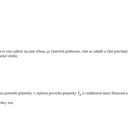
i toto záření na jiné těleso, je částečně pohlceno, část se odráží a část prochází
ické vlnění.
m), poloměr planetky
r
, teplotu povrchu planetky
T
a vzdálenost mezi Sluncem a
p
tky, tzn.