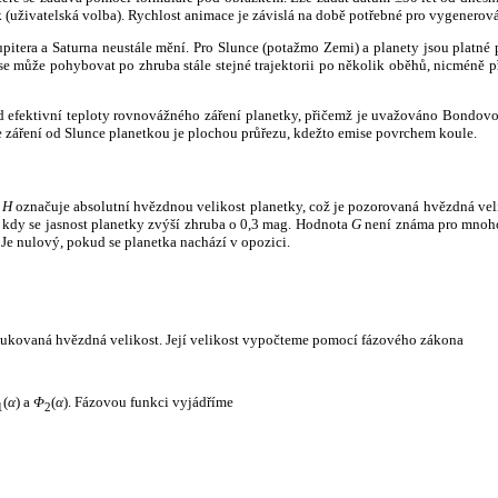
k (uživatelská volba). Rychlost animace je závislá na době potřebné pro vygenerová
itera a Saturna neustále mění. Pro Slunce (potažmo Zemi) a planety jsou platné p
 může pohybovat po zhruba stále stejné trajektorii po několik oběhů, nicméně při p
had efektivní teploty rovnovážného záření planetky, přičemž je uvažováno Bondov
záření od Slunce planetkou je plochou průřezu, kdežto emise povrchem koule.
e
H
označuje absolutní hvězdnou velikost planetky, což je pozorovaná hvězdná veli
i, kdy se jasnost planetky zvýší zhruba o 0,3 mag. Hodnota
G
není známa pro mnoho 
Je nulový, pokud se planetka nachází v opozici.
edukovaná hvězdná velikost. Její velikost vypočteme pomocí fázového zákona
(
α
) a
Φ
(
α
). Fázovou funkci vyjádříme
1
2