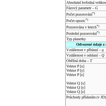
Absolutní hvězdná velikos
Fázový parametr –
G
*)
Počet pozorování
*)
Počet opozic
*)
Pozorována v letech
*)
Poslední pozorování
Typ planetky
Odvozené údaje z 
Vzdálenost v přísluní –
q
Vzdálenost v odsluní –
Q
Oběžná doba –
T
Vektor P [x]
Vektor P [y]
Vektor P [z]
Vektor Q [x]
Vektor Q [y]
Vektor Q [z]
Průchody přísluním (v
JD
)