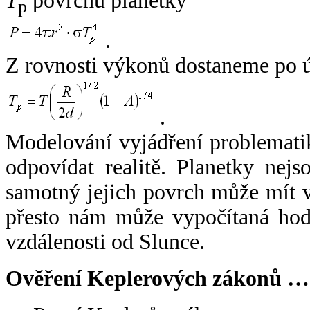
T
povrchu planetky
p
.
Z rovnosti výkonů dostaneme po 
.
Modelování vyjádření problemati
odpovídat realitě. Planetky nejso
samotný jejich povrch může mít v
přesto nám může vypočítaná hodn
vzdálenosti od Slunce.
Ověření Keplerových zákonů …