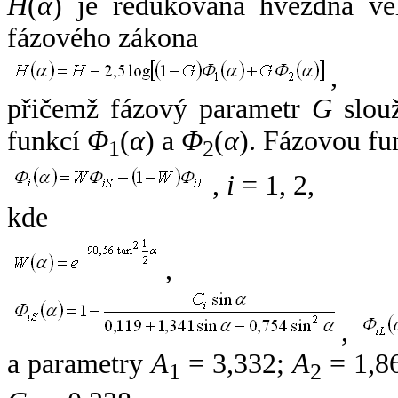
H
(
α
) je redukovaná hvězdná vel
fázového zákona
,
přičemž fázový parametr
G
slouž
funkcí
Φ
(
α
) a
Φ
(
α
). Fázovou fu
1
2
,
i
= 1, 2,
kde
,
,
a parametry
A
= 3,332;
A
= 1,8
1
2