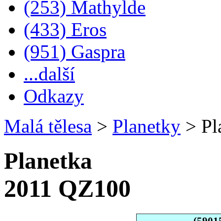
(253) Mathylde
(433) Eros
(951) Gaspra
...další
Odkazy
Malá tělesa
>
Planetky
>
Pl
Planetka
2011 QZ100
(5901