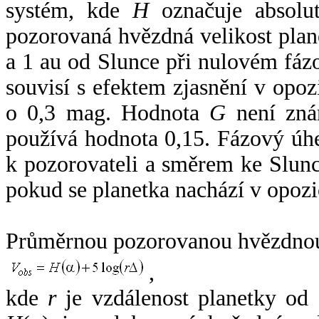
systém, kde
H
označuje absolut
pozorovaná hvězdná velikost plan
a 1 au od Slunce při nulovém fá
souvisí s efektem zjasnění v opoz
o 0,3 mag. Hodnota
G
není zná
používá hodnota 0,15. Fázový úh
k pozorovateli a směrem ke Slunc
pokud se planetka nachází v opozi
Průměrnou pozorovanou hvězdnou 
,
kde
r
je vzdálenost planetky od