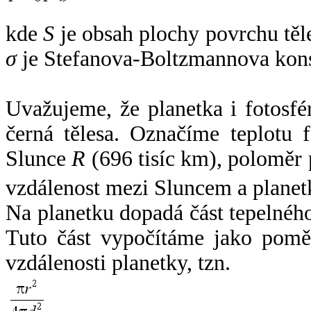
kde
S
je obsah plochy povrchu těl
σ
je Stefanova-Boltzmannova kons
Uvažujeme, že planetka i fotosfér
černá tělesa. Označíme teplotu 
Slunce
R
(696 tisíc km), poloměr
vzdálenost mezi Sluncem a plane
Na planetku dopadá část tepelnéh
Tuto část vypočítáme jako pomě
vzdálenosti planetky, tzn.