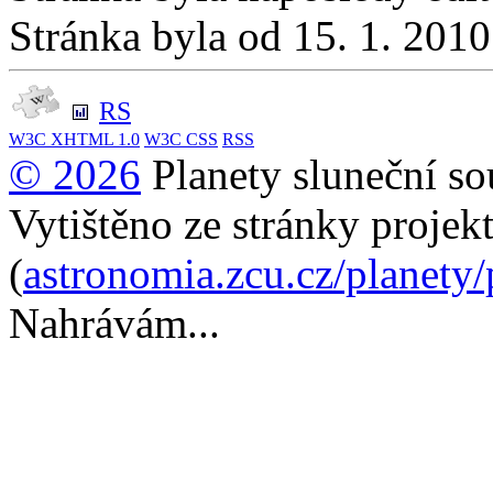
Stránka byla od 15. 1. 201
RS
W3C
XHTML 1.0
W3C
CSS
RSS
© 2026
Planety sluneční so
Vytištěno ze stránky projek
(
astronomia.zcu.cz/planety
Nahrávám...