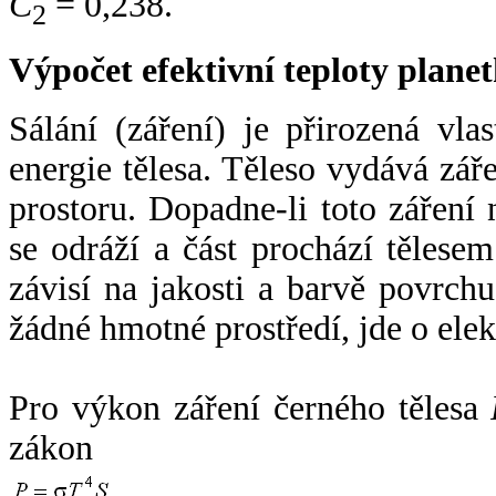
C
= 0,238.
2
Výpočet efektivní teploty plan
Sálání (záření) je přirozená vla
energie tělesa. Těleso vydává zá
prostoru. Dopadne-li toto záření n
se odráží a část prochází tělesem
závisí na jakosti a barvě povrch
žádné hmotné prostředí, jde o ele
Pro výkon záření černého tělesa
zákon