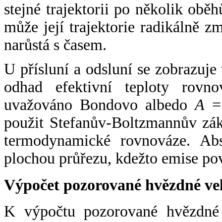
stejné trajektorii po několik oběh
může její trajektorie radikálně zm
narůstá s časem.
U přísluní a odsluní se zobrazuje
odhad efektivní teploty rovno
uvažováno Bondovo albedo
A
= 
použit Stefanův-Boltzmannův zák
termodynamické rovnováze. Abs
plochou průřezu, kdežto emise po
Výpočet pozorované hvězdné ve
K výpočtu pozorované hvězdné v