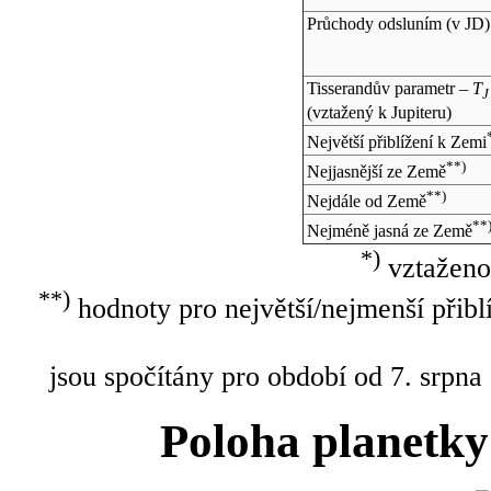
Průchody odsluním (v
JD
)
Tisserandův parametr –
T
J
(vztažený k Jupiteru)
Největší přiblížení k Zemi
**)
Nejjasnější ze Země
**)
Nejdále od Země
**
Nejméně jasná ze Země
*)
vztaženo
**)
hodnoty pro největší/nejmenší přibl
jsou spočítány pro období od 7. srpna
Poloha planetky