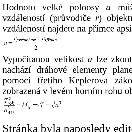
Hodnotu velké poloosy
a
může
vzdáleností (průvodiče
r
) objekt
vzdáleností najdete na přímce apsi
Vypočítanou velikost
a
lze zkont
nachází dráhové elementy plane
pomocí třetího Keplerova zák
zobrazená v levém horním rohu o
Stránka byla naposledy edi