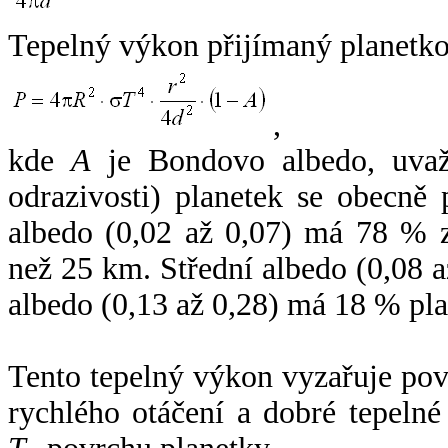
Tepelný výkon přijímaný planetko
,
kde
A
je Bondovo albedo, uvaž
odrazivosti) planetek se obecně
albedo (0,02 až 0,07) má 78 % z
než 25 km. Střední albedo (0,08 
albedo (0,13 až 0,28) má 18 % pla
Tento tepelný výkon vyzařuje po
rychlého otáčení a dobré tepelné