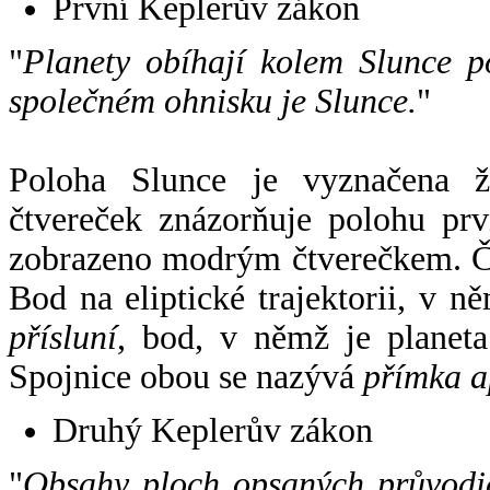
První Keplerův zákon
"
Planety obíhají kolem Slunce p
společném ohnisku je Slunce.
"
Poloha Slunce je vyznačena 
čtvereček znázorňuje polohu pr
zobrazeno modrým čtverečkem. Če
Bod na eliptické trajektorii, v n
přísluní
, bod, v němž je planet
Spojnice obou se nazývá
přímka a
Druhý Keplerův zákon
"
Obsahy ploch opsaných průvodič