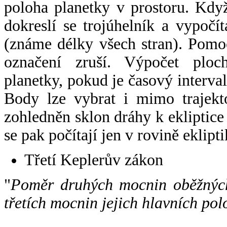
poloha planetky v prostoru. Kdy
dokreslí se trojúhelník a vypoč
(známe délky všech stran). Pomo
označení zruší. Výpočet ploch
planetky, pokud je časový interval
Body lze vybrat i mimo trajekto
zohledněn sklon dráhy k ekliptice
se pak počítají jen v rovině eklipti
Třetí Keplerův zákon
"
Poměr druhých mocnin oběžných
třetích mocnin jejich hlavních pol