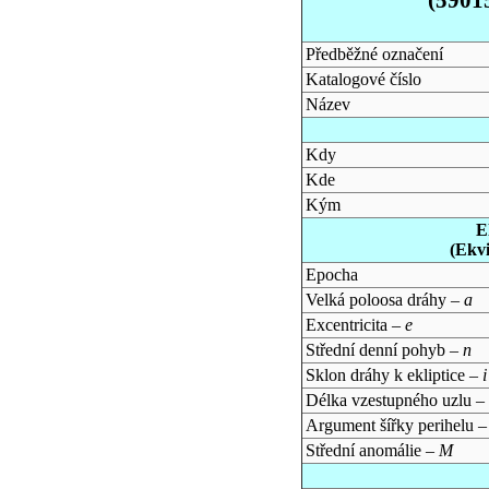
Předběžné označení
Katalogové číslo
Název
Kdy
Kde
Kým
E
(Ekv
Epocha
Velká poloosa dráhy –
a
Excentricita –
e
Střední denní pohyb –
n
Sklon dráhy k ekliptice –
i
Délka vzestupného uzlu –
Argument šířky perihelu 
Střední anomálie –
M