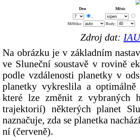
Den
Měsíc
.
Měřítko:
Body
:
Zdroj dat:
IAU
Na obrázku je v základním nastav
ve Sluneční soustavě v rovině ek
podle vzdálenosti planetky v odsl
planetky vykreslila a optimálně
které lze změnit z vybraných h
trajektorií) některých planet Sl
naznačuje, zda se planetka nacház
ní (červeně).