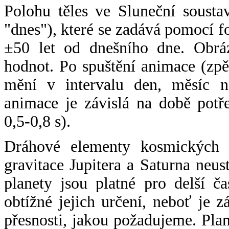
Polohu těles ve Sluneční sousta
"dnes"), které se zadává pomocí 
±50 let od dnešního dne. Obráz
hodnot. Po spuštění animace (zpě
mění v intervalu den, měsíc ne
animace je závislá na době potř
0,5-0,8 s).
Dráhové elementy kosmických t
gravitace Jupitera a Saturna neu
planety jsou platné pro delší č
obtížné jejich určení, neboť je 
přesnosti, jakou požadujeme. Pla