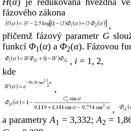
H
(
α
) je redukovaná hvězdná vel
fázového zákona
,
přičemž fázový parametr
G
slouž
funkcí
Φ
(
α
) a
Φ
(
α
). Fázovou fu
1
2
,
i
= 1, 2,
kde
,
,
a parametry
A
= 3,332;
A
= 1,8
1
2