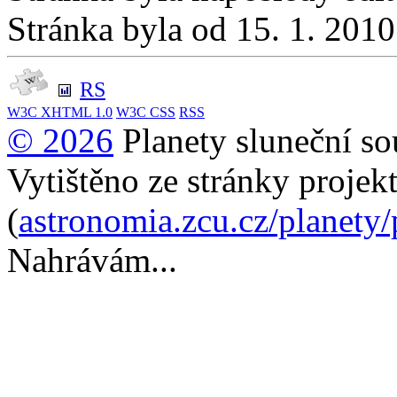
Stránka byla od 15. 1. 201
RS
W3C
XHTML 1.0
W3C
CSS
RSS
© 2026
Planety sluneční so
Vytištěno ze stránky projek
(
astronomia.zcu.cz/planety
Nahrávám...