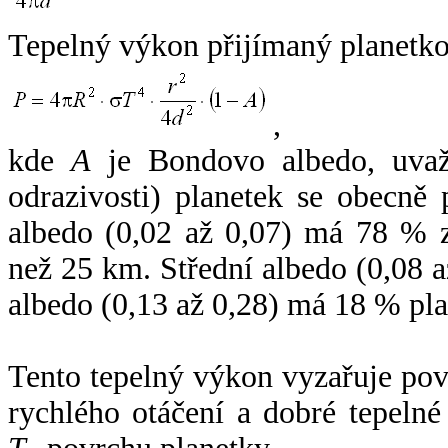
Tepelný výkon přijímaný planetko
,
kde
A
je Bondovo albedo, uvaž
odrazivosti) planetek se obecně
albedo (0,02 až 0,07) má 78 % z
než 25 km. Střední albedo (0,08 
albedo (0,13 až 0,28) má 18 % pla
Tento tepelný výkon vyzařuje po
rychlého otáčení a dobré tepelné