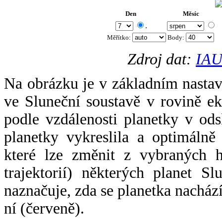
Den
Měsíc
.
Měřítko:
Body
:
Zdroj dat:
IAU
Na obrázku je v základním nastav
ve Sluneční soustavě v rovině ek
podle vzdálenosti planetky v odsl
planetky vykreslila a optimálně
které lze změnit z vybraných h
trajektorií) některých planet Sl
naznačuje, zda se planetka nacház
ní (červeně).