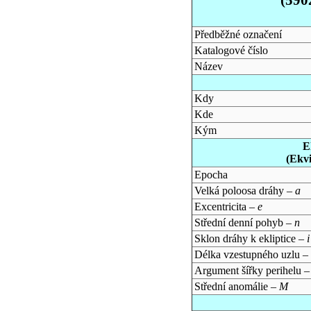
Předběžné označení
Katalogové číslo
Název
Kdy
Kde
Kým
E
(Ekv
Epocha
Velká poloosa dráhy –
a
Excentricita –
e
Střední denní pohyb –
n
Sklon dráhy k ekliptice –
i
Délka vzestupného uzlu –
Argument šířky perihelu 
Střední anomálie –
M