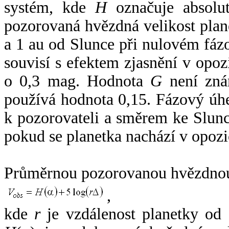
systém, kde
H
označuje absolut
pozorovaná hvězdná velikost plan
a 1 au od Slunce při nulovém fá
souvisí s efektem zjasnění v opoz
o 0,3 mag. Hodnota
G
není zná
používá hodnota 0,15. Fázový úh
k pozorovateli a směrem ke Slunc
pokud se planetka nachází v opozi
Průměrnou pozorovanou hvězdnou 
,
kde
r
je vzdálenost planetky od