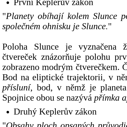
První Keplerův zákon
"
Planety obíhají kolem Slunce p
společném ohnisku je Slunce.
"
Poloha Slunce je vyznačena 
čtvereček znázorňuje polohu pr
zobrazeno modrým čtverečkem. Če
Bod na eliptické trajektorii, v n
přísluní
, bod, v němž je planet
Spojnice obou se nazývá
přímka a
Druhý Keplerův zákon
"
Obsahy ploch opsaných průvodič