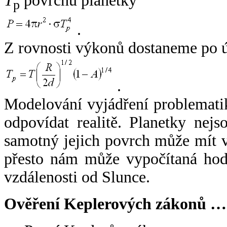
T
povrchu planetky
p
.
Z rovnosti výkonů dostaneme po 
.
Modelování vyjádření problemati
odpovídat realitě. Planetky nejso
samotný jejich povrch může mít v
přesto nám může vypočítaná hodn
vzdálenosti od Slunce.
Ověření Keplerových zákonů …