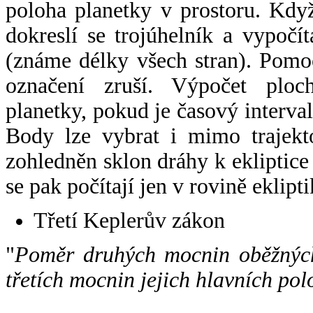
poloha planetky v prostoru. Kdy
dokreslí se trojúhelník a vypoč
(známe délky všech stran). Pomo
označení zruší. Výpočet ploch
planetky, pokud je časový interval
Body lze vybrat i mimo trajekto
zohledněn sklon dráhy k ekliptice
se pak počítají jen v rovině eklipti
Třetí Keplerův zákon
"
Poměr druhých mocnin oběžných
třetích mocnin jejich hlavních pol