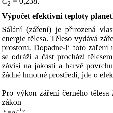
C
= 0,238.
2
Výpočet efektivní teploty plan
Sálání (záření) je přirozená vla
energie tělesa. Těleso vydává zá
prostoru. Dopadne-li toto záření n
se odráží a část prochází tělesem
závisí na jakosti a barvě povrch
žádné hmotné prostředí, jde o ele
Pro výkon záření černého tělesa
zákon