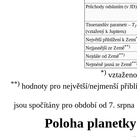
Průchody odsluním (v
JD
)
Tisserandův parametr –
T
J
(vztažený k Jupiteru)
Největší přiblížení k Zemi
**)
Nejjasnější ze Země
**)
Nejdále od Země
**
Nejméně jasná ze Země
*)
vztaženo
**)
hodnoty pro největší/nejmenší přibl
jsou spočítány pro období od 7. srpna
Poloha planetky