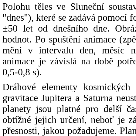
Polohu těles ve Sluneční sousta
"dnes"), které se zadává pomocí 
±50 let od dnešního dne. Obráz
hodnot. Po spuštění animace (zpě
mění v intervalu den, měsíc ne
animace je závislá na době potř
0,5-0,8 s).
Dráhové elementy kosmických t
gravitace Jupitera a Saturna neu
planety jsou platné pro delší č
obtížné jejich určení, neboť je 
přesnosti, jakou požadujeme. Pla