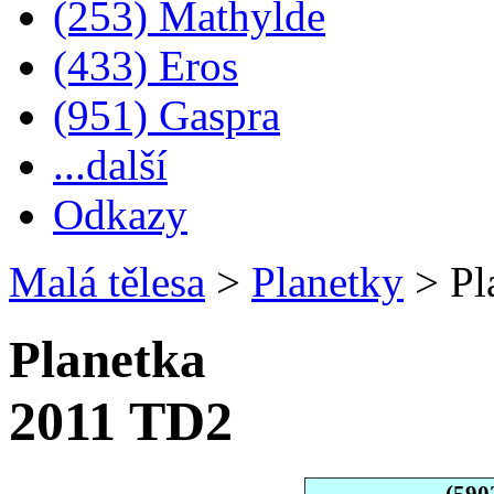
(253) Mathylde
(433) Eros
(951) Gaspra
...další
Odkazy
Malá tělesa
>
Planetky
>
Pl
Planetka
2011 TD2
(590