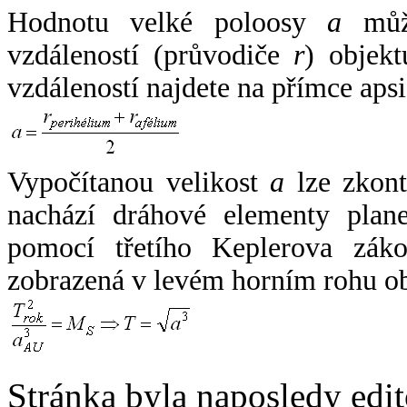
Hodnotu velké poloosy
a
může
vzdáleností (průvodiče
r
) objekt
vzdáleností najdete na přímce apsi
Vypočítanou velikost
a
lze zkont
nachází dráhové elementy plane
pomocí třetího Keplerova zák
zobrazená v levém horním rohu o
Stránka byla naposledy edi