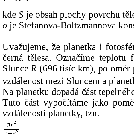
kde
S
je obsah plochy povrchu těl
σ
je Stefanova-Boltzmannova kons
Uvažujeme, že planetka i fotosfér
černá tělesa. Označíme teplotu 
Slunce
R
(696 tisíc km), poloměr
vzdálenost mezi Sluncem a plane
Na planetku dopadá část tepelnéh
Tuto část vypočítáme jako pomě
vzdálenosti planetky, tzn.