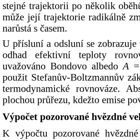
stejné trajektorii po několik oběh
může její trajektorie radikálně zm
narůstá s časem.
U přísluní a odsluní se zobrazuje
odhad efektivní teploty rovno
uvažováno Bondovo albedo
A
= 
použit Stefanův-Boltzmannův zák
termodynamické rovnováze. Abs
plochou průřezu, kdežto emise po
Výpočet pozorované hvězdné ve
K výpočtu pozorované hvězdné v