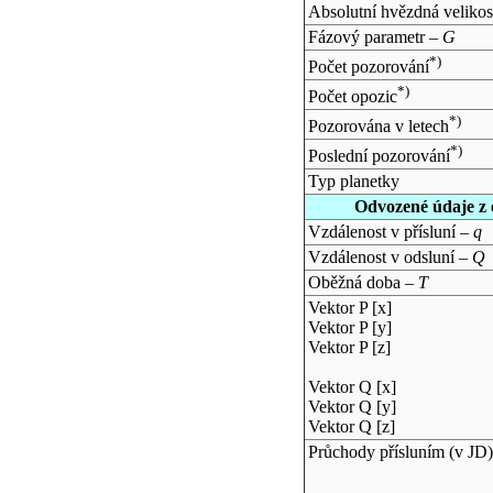
Absolutní hvězdná velikos
Fázový parametr –
G
*)
Počet pozorování
*)
Počet opozic
*)
Pozorována v letech
*)
Poslední pozorování
Typ planetky
Odvozené údaje z 
Vzdálenost v přísluní –
q
Vzdálenost v odsluní –
Q
Oběžná doba –
T
Vektor P [x]
Vektor P [y]
Vektor P [z]
Vektor Q [x]
Vektor Q [y]
Vektor Q [z]
Průchody přísluním (v
JD
)