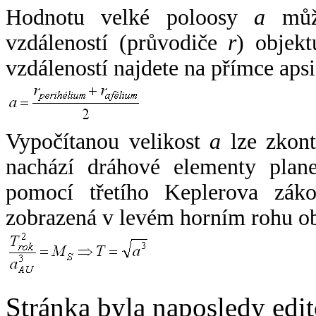
Hodnotu velké poloosy
a
může
vzdáleností (průvodiče
r
) objekt
vzdáleností najdete na přímce apsi
Vypočítanou velikost
a
lze zkont
nachází dráhové elementy plane
pomocí třetího Keplerova zák
zobrazená v levém horním rohu o
Stránka byla naposledy edi