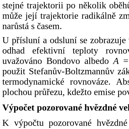
stejné trajektorii po několik oběh
může její trajektorie radikálně zm
narůstá s časem.
U přísluní a odsluní se zobrazuje
odhad efektivní teploty rovno
uvažováno Bondovo albedo
A
= 
použit Stefanův-Boltzmannův zák
termodynamické rovnováze. Abs
plochou průřezu, kdežto emise po
Výpočet pozorované hvězdné ve
K výpočtu pozorované hvězdné v