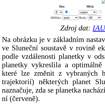
Den
Měsíc
.
Měřítko:
Body
:
Zdroj dat:
IAU
Na obrázku je v základním nastav
ve Sluneční soustavě v rovině ek
podle vzdálenosti planetky v odsl
planetky vykreslila a optimálně
které lze změnit z vybraných h
trajektorií) některých planet Sl
naznačuje, zda se planetka nacház
ní (červeně).