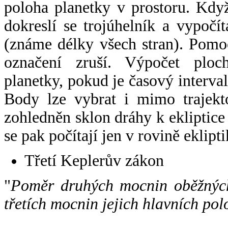
poloha planetky v prostoru. Kdy
dokreslí se trojúhelník a vypoč
(známe délky všech stran). Pomo
označení zruší. Výpočet ploch
planetky, pokud je časový interval
Body lze vybrat i mimo trajekto
zohledněn sklon dráhy k ekliptice
se pak počítají jen v rovině eklipti
Třetí Keplerův zákon
"
Poměr druhých mocnin oběžných
třetích mocnin jejich hlavních pol