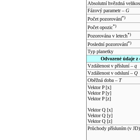
Absolutní hvězdná velikos
Fázový parametr –
G
*)
Počet pozorování
*)
Počet opozic
*)
Pozorována v letech
*)
Poslední pozorování
Typ planetky
Odvozené údaje z 
Vzdálenost v přísluní –
q
Vzdálenost v odsluní –
Q
Oběžná doba –
T
Vektor P [x]
Vektor P [y]
Vektor P [z]
Vektor Q [x]
Vektor Q [y]
Vektor Q [z]
Průchody přísluním (v
JD
)