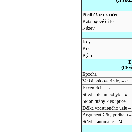
Předběžné označení
Katalogové číslo
Název
Kdy
Kde
Kým
E
(Ekv
Epocha
Velká poloosa dráhy –
a
Excentricita –
e
Střední denní pohyb –
n
Sklon dráhy k ekliptice –
i
Délka vzestupného uzlu –
Argument šířky perihelu 
Střední anomálie –
M