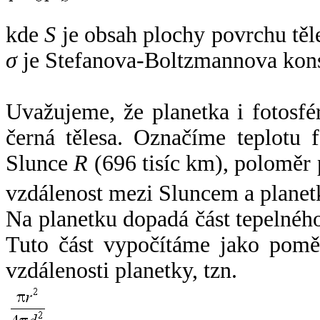
kde
S
je obsah plochy povrchu těl
σ
je Stefanova-Boltzmannova kons
Uvažujeme, že planetka i fotosfér
černá tělesa. Označíme teplotu 
Slunce
R
(696 tisíc km), poloměr
vzdálenost mezi Sluncem a plane
Na planetku dopadá část tepelnéh
Tuto část vypočítáme jako pomě
vzdálenosti planetky, tzn.