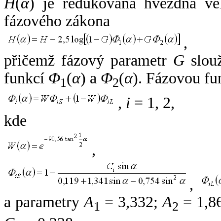
H
(
α
) je redukovaná hvězdná vel
fázového zákona
,
přičemž fázový parametr
G
slouž
funkcí
Φ
(
α
) a
Φ
(
α
). Fázovou fu
1
2
,
i
= 1, 2,
kde
,
,
a parametry
A
= 3,332;
A
= 1,8
1
2