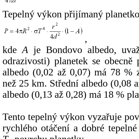
Tepelný výkon přijímaný planetko
,
kde
A
je Bondovo albedo, uvaž
odrazivosti) planetek se obecně
albedo (0,02 až 0,07) má 78 % z
než 25 km. Střední albedo (0,08 
albedo (0,13 až 0,28) má 18 % pla
Tento tepelný výkon vyzařuje po
rychlého otáčení a dobré tepelné