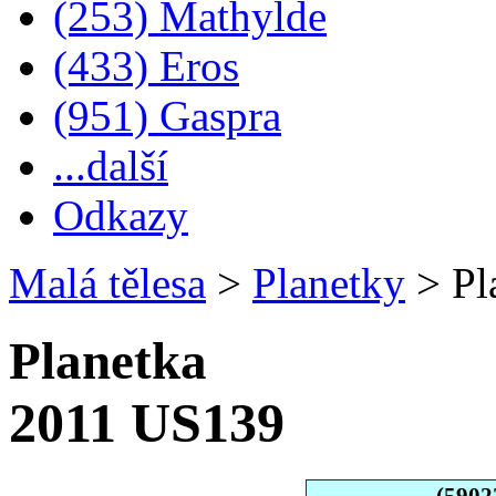
(253) Mathylde
(433) Eros
(951) Gaspra
...další
Odkazy
Malá tělesa
>
Planetky
>
Pl
Planetka
2011 US139
(5902