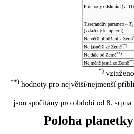
Průchody odsluním (v
JD
)
Tisserandův parametr –
T
J
(vztažený k Jupiteru)
Největší přiblížení k Zemi
**)
Nejjasnější ze Země
**)
Nejdále od Země
**
Nejméně jasná ze Země
*)
vztaženo
**)
hodnoty pro největší/nejmenší přibl
jsou spočítány pro období od 8. srpna
Poloha planetky