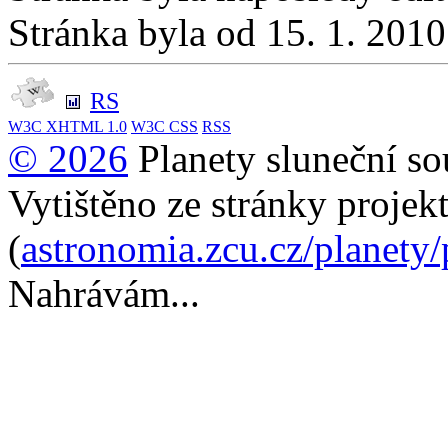
Stránka byla od 15. 1. 201
RS
W3C
XHTML 1.0
W3C
CSS
RSS
© 2026
Planety sluneční so
Vytištěno ze stránky projek
(
astronomia.zcu.cz/planety
Nahrávám...