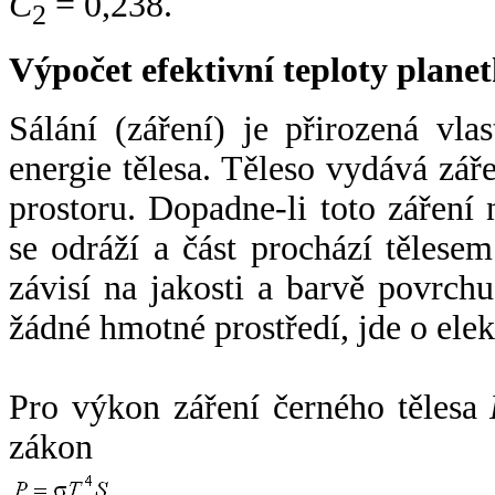
C
= 0,238.
2
Výpočet efektivní teploty plan
Sálání (záření) je přirozená vla
energie tělesa. Těleso vydává zá
prostoru. Dopadne-li toto záření n
se odráží a část prochází tělesem
závisí na jakosti a barvě povrch
žádné hmotné prostředí, jde o ele
Pro výkon záření černého tělesa
zákon