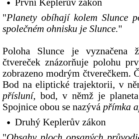
První Keplerův zákon
"
Planety obíhají kolem Slunce p
společném ohnisku je Slunce.
"
Poloha Slunce je vyznačena 
čtvereček znázorňuje polohu pr
zobrazeno modrým čtverečkem. Če
Bod na eliptické trajektorii, v n
přísluní
, bod, v němž je planet
Spojnice obou se nazývá
přímka a
Druhý Keplerův zákon
"
Obsahy ploch opsaných průvodič