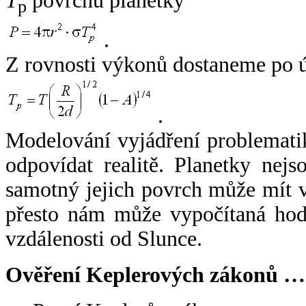
T
povrchu planetky
p
.
Z rovnosti výkonů dostaneme po 
.
Modelování vyjádření problemati
odpovídat realitě. Planetky nejso
samotný jejich povrch může mít v
přesto nám může vypočítaná hodn
vzdálenosti od Slunce.
Ověření Keplerových zákonů …