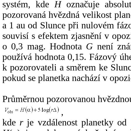
systém, kde
H
označuje absolut
pozorovaná hvězdná velikost plan
a 1 au od Slunce při nulovém fá
souvisí s efektem zjasnění v opoz
o 0,3 mag. Hodnota
G
není zná
používá hodnota 0,15. Fázový úh
k pozorovateli a směrem ke Slunc
pokud se planetka nachází v opozi
Průměrnou pozorovanou hvězdnou 
,
kde
r
je vzdálenost planetky od