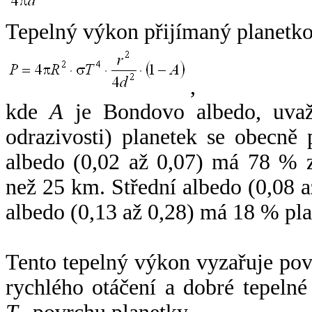
Tepelný výkon přijímaný planetko
,
kde
A
je Bondovo albedo, uvaž
odrazivosti) planetek se obecně
albedo (0,02 až 0,07) má 78 % z
než 25 km. Střední albedo (0,08 
albedo (0,13 až 0,28) má 18 % pla
Tento tepelný výkon vyzařuje po
rychlého otáčení a dobré tepelné