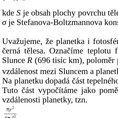
kde
S
je obsah plochy povrchu těl
σ
je Stefanova-Boltzmannova kons
Uvažujeme, že planetka i fotosfér
černá tělesa. Označíme teplotu 
Slunce
R
(696 tisíc km), poloměr
vzdálenost mezi Sluncem a plane
Na planetku dopadá část tepelnéh
Tuto část vypočítáme jako pomě
vzdálenosti planetky, tzn.