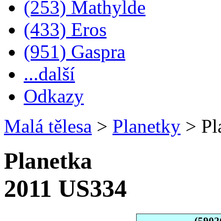
(253) Mathylde
(433) Eros
(951) Gaspra
...další
Odkazy
Malá tělesa
>
Planetky
>
Pl
Planetka
2011 US334
(5902