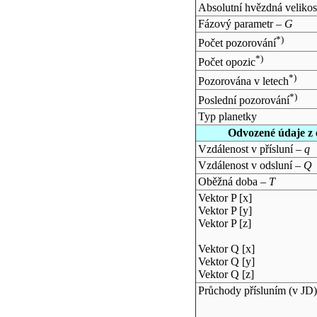
Absolutní hvězdná velikos
Fázový parametr –
G
*)
Počet pozorování
*)
Počet opozic
*)
Pozorována v letech
*)
Poslední pozorování
Typ planetky
Odvozené údaje z 
Vzdálenost v přísluní –
q
Vzdálenost v odsluní –
Q
Oběžná doba –
T
Vektor P [x]
Vektor P [y]
Vektor P [z]
Vektor Q [x]
Vektor Q [y]
Vektor Q [z]
Průchody přísluním (v
JD
)