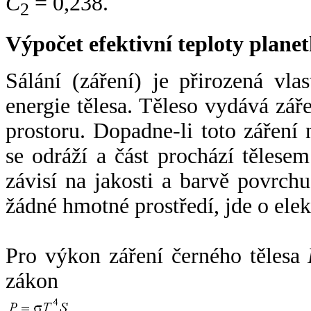
C
= 0,238.
2
Výpočet efektivní teploty plan
Sálání (záření) je přirozená vla
energie tělesa. Těleso vydává zá
prostoru. Dopadne-li toto záření n
se odráží a část prochází tělesem
závisí na jakosti a barvě povrch
žádné hmotné prostředí, jde o ele
Pro výkon záření černého tělesa
zákon