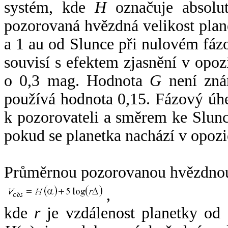
systém, kde
H
označuje absolut
pozorovaná hvězdná velikost plan
a 1 au od Slunce při nulovém fá
souvisí s efektem zjasnění v opoz
o 0,3 mag. Hodnota
G
není zná
používá hodnota 0,15. Fázový úh
k pozorovateli a směrem ke Slunc
pokud se planetka nachází v opozi
Průměrnou pozorovanou hvězdnou 
,
kde
r
je vzdálenost planetky od