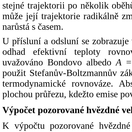
stejné trajektorii po několik oběh
může její trajektorie radikálně zm
narůstá s časem.
U přísluní a odsluní se zobrazuje
odhad efektivní teploty rovno
uvažováno Bondovo albedo
A
= 
použit Stefanův-Boltzmannův zák
termodynamické rovnováze. Abs
plochou průřezu, kdežto emise po
Výpočet pozorované hvězdné ve
K výpočtu pozorované hvězdné v