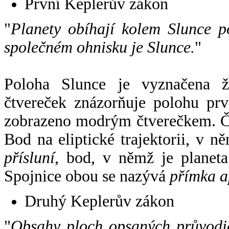
První Keplerův zákon
"
Planety obíhají kolem Slunce p
společném ohnisku je Slunce.
"
Poloha Slunce je vyznačena 
čtvereček znázorňuje polohu pr
zobrazeno modrým čtverečkem. Če
Bod na eliptické trajektorii, v n
přísluní
, bod, v němž je planet
Spojnice obou se nazývá
přímka a
Druhý Keplerův zákon
"
Obsahy ploch opsaných průvodič