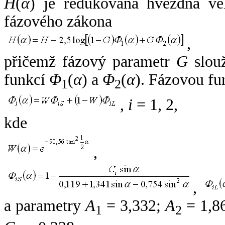
H
(
α
) je redukovaná hvězdná vel
fázového zákona
,
přičemž fázový parametr
G
slouž
funkcí
Φ
(
α
) a
Φ
(
α
). Fázovou fu
1
2
,
i
= 1, 2,
kde
,
,
a parametry
A
= 3,332;
A
= 1,8
1
2