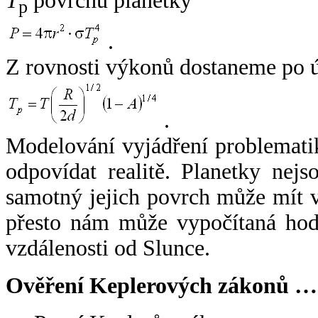
T
povrchu planetky
p
.
Z rovnosti výkonů dostaneme po 
.
Modelování vyjádření problemati
odpovídat realitě. Planetky nejso
samotný jejich povrch může mít v
přesto nám může vypočítaná hodn
vzdálenosti od Slunce.
Ověření Keplerových zákonů …