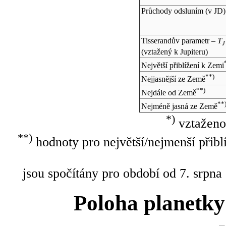
Průchody odsluním (v
JD
)
Tisserandův parametr –
T
J
(vztažený k Jupiteru)
Největší přiblížení k Zemi
**)
Nejjasnější ze Země
**)
Nejdále od Země
**
Nejméně jasná ze Země
*)
vztaženo
**)
hodnoty pro největší/nejmenší přibl
jsou spočítány pro období od 7. srpna
Poloha planetky