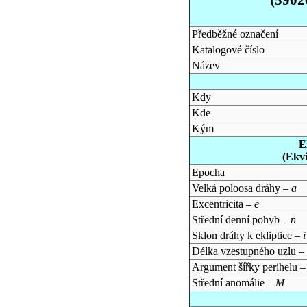
Předběžné označení
Katalogové číslo
Název
Kdy
Kde
Kým
E
(Ekv
Epocha
Velká poloosa dráhy –
a
Excentricita –
e
Střední denní pohyb –
n
Sklon dráhy k ekliptice –
i
Délka vzestupného uzlu –
Argument šířky perihelu 
Střední anomálie –
M