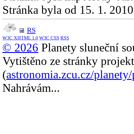
Stránka byla od 15. 1. 201
RS
W3C
XHTML 1.0
W3C
CSS
RSS
© 2026
Planety sluneční so
Vytištěno ze stránky projek
(
astronomia.zcu.cz/planety
Nahrávám...