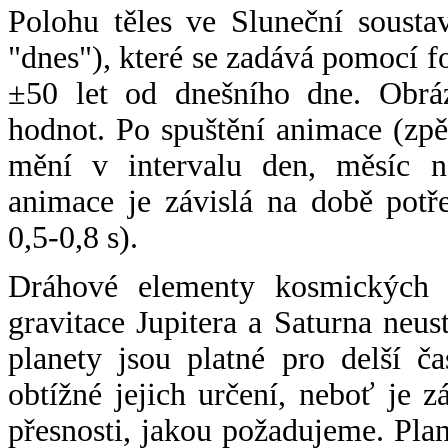
Polohu těles ve Sluneční sousta
"dnes"), které se zadává pomocí 
±50 let od dnešního dne. Obráz
hodnot. Po spuštění animace (zpě
mění v intervalu den, měsíc ne
animace je závislá na době potř
0,5-0,8 s).
Dráhové elementy kosmických t
gravitace Jupitera a Saturna neu
planety jsou platné pro delší č
obtížné jejich určení, neboť je 
přesnosti, jakou požadujeme. Pla