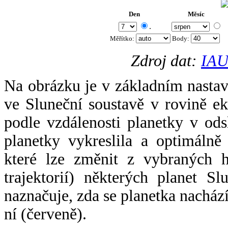
Den
Měsíc
.
Měřítko:
Body
:
Zdroj dat:
IAU
Na obrázku je v základním nastav
ve Sluneční soustavě v rovině ek
podle vzdálenosti planetky v odsl
planetky vykreslila a optimálně
které lze změnit z vybraných h
trajektorií) některých planet Sl
naznačuje, zda se planetka nacház
ní (červeně).