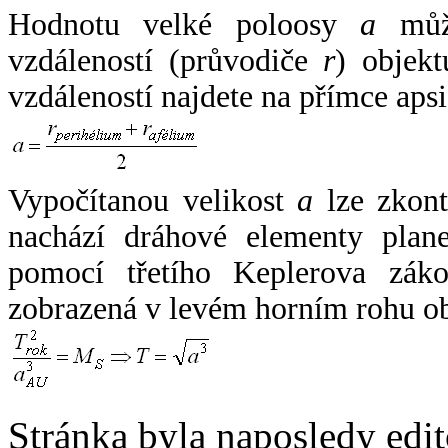
Hodnotu velké poloosy
a
může
vzdáleností (průvodiče
r
) objekt
vzdáleností najdete na přímce apsi
Vypočítanou velikost
a
lze zkont
nachází dráhové elementy plane
pomocí třetího Keplerova zák
zobrazená v levém horním rohu o
Stránka byla naposledy edi