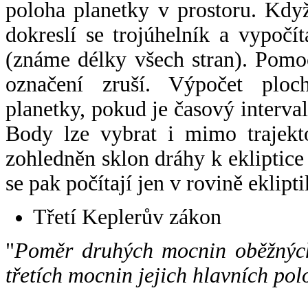
poloha planetky v prostoru. Kdy
dokreslí se trojúhelník a vypoč
(známe délky všech stran). Pomo
označení zruší. Výpočet ploch
planetky, pokud je časový interval
Body lze vybrat i mimo trajekto
zohledněn sklon dráhy k ekliptice
se pak počítají jen v rovině eklipti
Třetí Keplerův zákon
"
Poměr druhých mocnin oběžných
třetích mocnin jejich hlavních pol