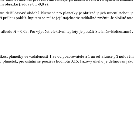
ní obrázku (řádově 0,5-0,8 s).
ro delší časové období. Nicméně pro planetky je obtížné jejich určení, neboť je
růletu poblíž Jupiteru se může její trajektorie radikálně změnit. Je složité toto
o albedo
A
= 0,09. Pro výpočet efektivní teploty je použit Stefanův-Boltzmannův
kost planetky ve vzdálenosti 1 au od pozorovatele a 1 au od Slunce při nulovém
planetek, pro ostatní se používá hodnota 0,15. Fázový úhel
α
je definován jako