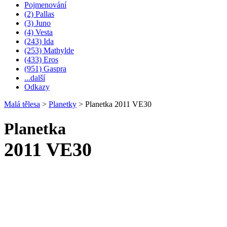
Pojmenování
(2) Pallas
(3) Juno
(4) Vesta
(243) Ida
(253) Mathylde
(433) Eros
(951) Gaspra
...další
Odkazy
Malá tělesa
>
Planetky
>
Planetka 2011 VE30
Planetka
2011 VE30