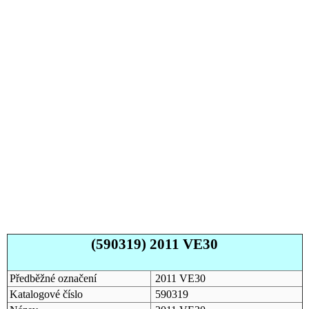
(590319) 2011 VE30
Předběžné označení
2011 VE30
Katalogové číslo
590319