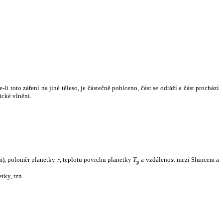
i toto záření na jiné těleso, je částečně pohlceno, část se odráží a část prochází
ické vlnění.
m), poloměr planetky
r
, teplotu povrchu planetky
T
a vzdálenost mezi Sluncem a
p
tky, tzn.