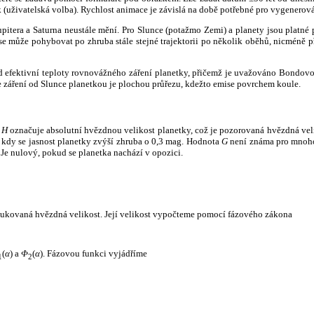
k (uživatelská volba). Rychlost animace je závislá na době potřebné pro vygenerová
itera a Saturna neustále mění. Pro Slunce (potažmo Zemi) a planety jsou platné p
 může pohybovat po zhruba stále stejné trajektorii po několik oběhů, nicméně při p
had efektivní teploty rovnovážného záření planetky, přičemž je uvažováno Bondov
záření od Slunce planetkou je plochou průřezu, kdežto emise povrchem koule.
e
H
označuje absolutní hvězdnou velikost planetky, což je pozorovaná hvězdná veli
i, kdy se jasnost planetky zvýší zhruba o 0,3 mag. Hodnota
G
není známa pro mnoho 
Je nulový, pokud se planetka nachází v opozici.
edukovaná hvězdná velikost. Její velikost vypočteme pomocí fázového zákona
(
α
) a
Φ
(
α
). Fázovou funkci vyjádříme
1
2