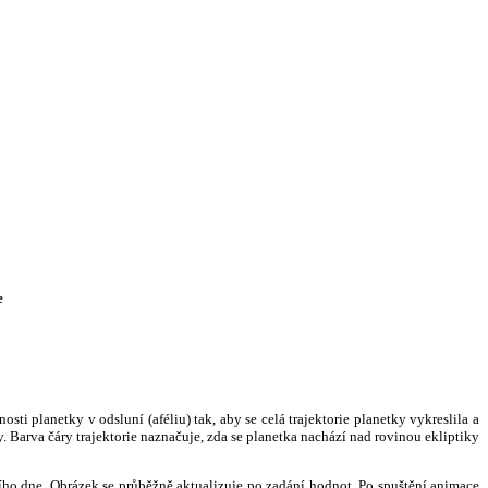
e
i planetky v odsluní (aféliu) tak, aby se celá trajektorie planetky vykreslila a
. Barva čáry trajektorie naznačuje, zda se planetka nachází nad rovinou ekliptiky
ního dne. Obrázek se průběžně aktualizuje po zadání hodnot. Po spuštění animace