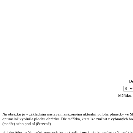
D
Měřítko
Na obrázku je v základním nastavení znázorněna aktuální poloha planetky ve Slun
optimálně vyplnila plochu obrázku. Dle měřítka, které lze změnit z vybraných hod
(modře) nebo pod ní (červeně).
Polohu těles ve Sluneční soustavě lze vykreslit i pro jiné datum (nebo "dnes")