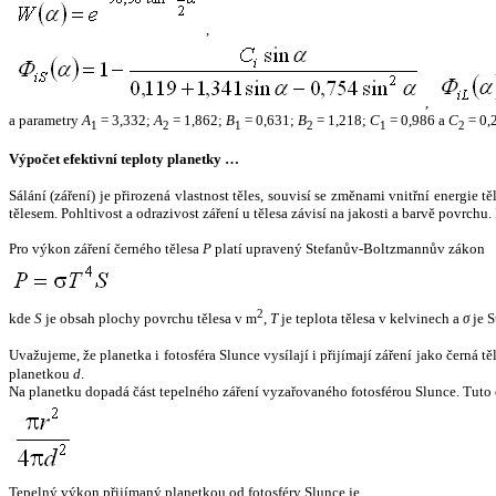
,
,
a parametry
A
= 3,332;
A
= 1,862;
B
= 0,631;
B
= 1,218;
C
= 0,986 a
C
= 0,
1
2
1
2
1
2
Výpočet efektivní teploty planetky …
Sálání (záření) je přirozená vlastnost těles, souvisí se změnami vnitřní energie 
tělesem. Pohltivost a odrazivost záření u tělesa závisí na jakosti a barvě povrch
Pro výkon záření černého tělesa
P
platí upravený Stefanův-Boltzmannův zákon
2
kde
S
je obsah plochy povrchu tělesa v m
,
T
je teplota tělesa v kelvinech a
σ
je S
Uvažujeme, že planetka i fotosféra Slunce vysílají i přijímají záření jako černá 
planetkou
d
.
Na planetku dopadá část tepelného záření vyzařovaného fotosférou Slunce. Tuto 
Tepelný výkon přijímaný planetkou od fotosféry Slunce je