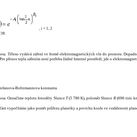
,
i
= 1, 2
238.
tělesa. Těleso vydává záření ve formě elektromagnetických vln do prostoru. Dopadne-l
u. Pro přenos tepla zářením není potřeba žádné hmotné prostředí, jde o elektromagnet
tefanova-Boltzmannova konstanta.
tělesa. Označíme teplotu fotosféry Slunce
T
(5 780 K), poloměr Slunce
R
(696 tisíc k
část vypočítáme jako poměr průřezu planetky a povrchu koule ve vzdálenosti plane