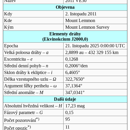
Název
2011 VE30
Objevena
Kdy
2. listopadu 2011
Kde
Mount Lemmon
Kým
Mount Lemmon Survey
Elementy dráhy
(Ekvinokcium J2000,0)
Epocha
21. listopadu 2025 0:00:00 UTC
Velká poloosa dráhy –
a
2,8899 au – 432 329 155 km
Excentricita –
e
0,1268
Střední denní pohyb –
n
0,2006°/den
Sklon dráhy k ekliptice –
i
6,4605°
Délka vzestupného uzlu –
Ω
322,7650°
Argument šířky perihelu –
ω
37,1364°
Střední anomálie –
M
347,0341°
Další údaje
Absolutní hvězdná velikost –
H
17,23 mag
Fázový parametr –
G
0,15
*)
95
Počet pozorování
*)
11
Počet opozic