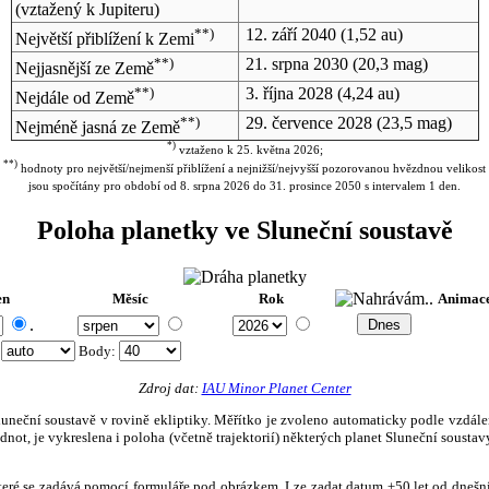
(vztažený k Jupiteru)
**)
12. září 2040
(1,52 au)
Největší přiblížení k Zemi
**)
21. srpna 2030
(20,3 mag)
Nejjasnější ze Země
**)
3. října 2028
(4,24 au)
Nejdále od Země
**)
29. července 2028
(23,5 mag)
Nejméně jasná ze Země
*)
vztaženo k 25. května 2026;
**)
hodnoty pro největší/nejmenší přiblížení a nejnižší/nejvyšší pozorovanou hvězdnou velikost
jsou spočítány pro období od 8. srpna 2026 do 31. prosince 2050 s intervalem 1 den.
Poloha planetky ve Sluneční soustavě
en
Měsíc
Rok
Animac
.
:
Body
:
Zdroj dat:
IAU Minor Planet Center
eční soustavě v rovině ekliptiky. Měřítko je zvoleno automaticky podle vzdálenost
not, je vykreslena i poloha (včetně trajektorií) některých planet Sluneční soustavy
, které se zadává pomocí formuláře pod obrázkem. Lze zadat datum ±50 let od dneš