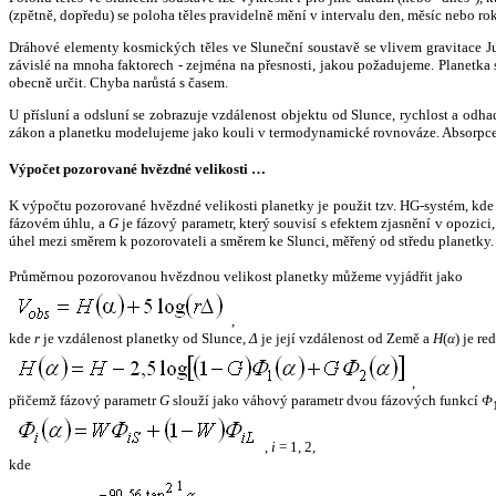
(zpětně, dopředu) se poloha těles pravidelně mění v intervalu den, měsíc nebo ro
Dráhové elementy kosmických těles ve Sluneční soustavě se vlivem gravitace Jup
závislé na mnoha faktorech - zejména na přesnosti, jakou požadujeme. Planetka se
obecně určit. Chyba narůstá s časem.
U přísluní a odsluní se zobrazuje vzdálenost objektu od Slunce, rychlost a od
zákon a planetku modelujeme jako kouli v termodynamické rovnováze. Absorpce 
Výpočet pozorované hvězdné velikosti …
K výpočtu pozorované hvězdné velikosti planetky je použit tzv. HG-systém, kd
fázovém úhlu, a
G
je fázový parametr, který souvisí s efektem zjasnění v opozic
úhel mezi směrem k pozorovateli a směrem ke Slunci, měřený od středu planetky. 
Průměrnou pozorovanou hvězdnou velikost planetky můžeme vyjádřit jako
,
kde
r
je vzdálenost planetky od Slunce,
Δ
je její vzdálenost od Země a
H
(
α
) je r
,
přičemž fázový parametr
G
slouží jako váhový parametr dvou fázových funkcí
Φ
,
i
= 1, 2,
kde