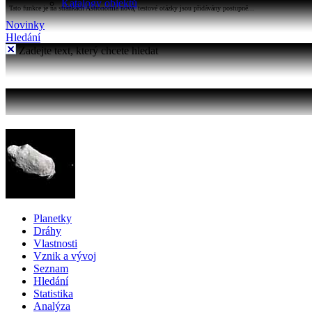
Katalogy objektů
Tato funkce je na stránkách Astronomia nová, testové otázky jsou přidávány postupně...
Novinky
Hledání
Zadejte text, který chcete hledat
Planetky
Dráhy
Vlastnosti
Vznik a vývoj
Seznam
Hledání
Statistika
Analýza