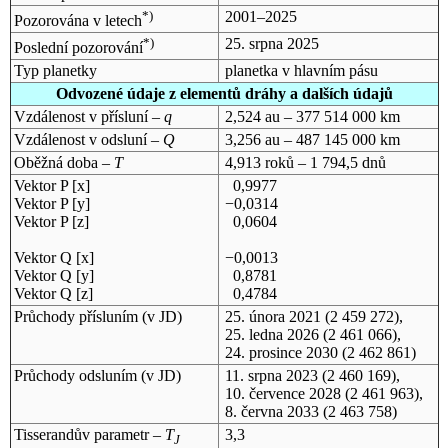
*)
2001–2025
Pozorována v letech
*)
25. srpna 2025
Poslední pozorování
Typ planetky
planetka v hlavním pásu
Odvozené údaje z elementů dráhy a dalších údajů
Vzdálenost v přísluní –
q
2,524 au – 377 514 000 km
Vzdálenost v odsluní –
Q
3,256 au – 487 145 000 km
Oběžná doba –
T
4,913 roků – 1 794,5 dnů
Vektor P [x]
0,9977
Vektor P [y]
−0,0314
Vektor P [z]
0,0604
Vektor Q [x]
−0,0013
Vektor Q [y]
0,8781
Vektor Q [z]
0,4784
Průchody přísluním (v
JD
)
25. února 2021
(2 459 272),
25. ledna 2026
(2 461 066),
24. prosince 2030
(2 462 861)
Průchody odsluním (v
JD
)
11. srpna 2023
(2 460 169),
10. července 2028
(2 461 963),
8. června 2033
(2 463 758)
Tisserandův parametr –
T
3,3
J