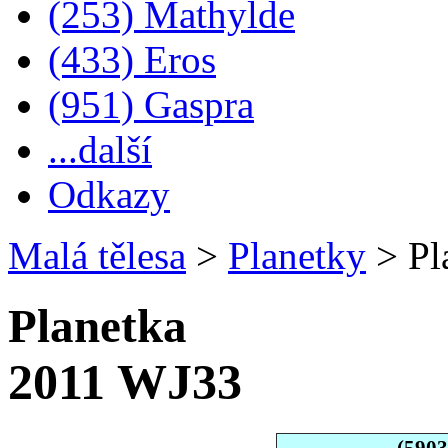
(253) Mathylde
(433) Eros
(951) Gaspra
...další
Odkazy
Malá tělesa
>
Planetky
>
Pl
Planetka
2011 WJ33
(590