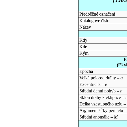
Předběžné označení
Katalogové číslo
Název
Kdy
Kde
Kým
E
(Ekv
Epocha
Velká poloosa dráhy –
a
Excentricita –
e
Střední denní pohyb –
n
Sklon dráhy k ekliptice –
i
Délka vzestupného uzlu –
Argument šířky perihelu 
Střední anomálie –
M