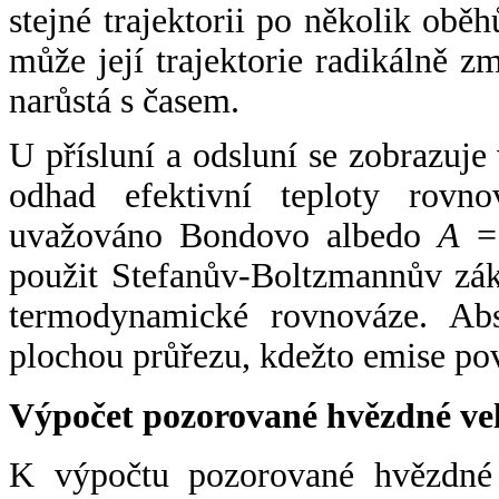
stejné trajektorii po několik oběh
může její trajektorie radikálně zm
narůstá s časem.
U přísluní a odsluní se zobrazuje
odhad efektivní teploty rovno
uvažováno Bondovo albedo
A
= 
použit Stefanův-Boltzmannův zák
termodynamické rovnováze. Abs
plochou průřezu, kdežto emise po
Výpočet pozorované hvězdné ve
K výpočtu pozorované hvězdné v