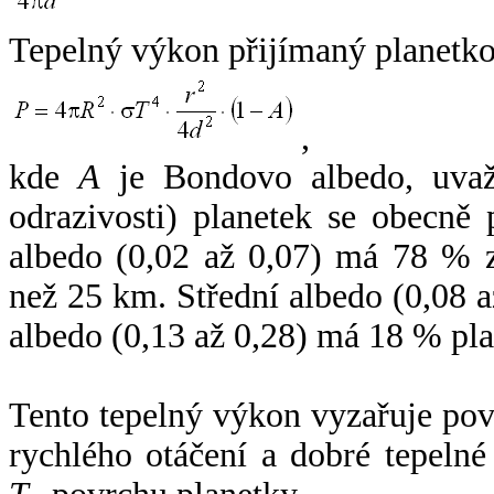
Tepelný výkon přijímaný planetko
,
kde
A
je Bondovo albedo, uvaž
odrazivosti) planetek se obecně
albedo (0,02 až 0,07) má 78 % z
než 25 km. Střední albedo (0,08 
albedo (0,13 až 0,28) má 18 % pla
Tento tepelný výkon vyzařuje po
rychlého otáčení a dobré tepelné