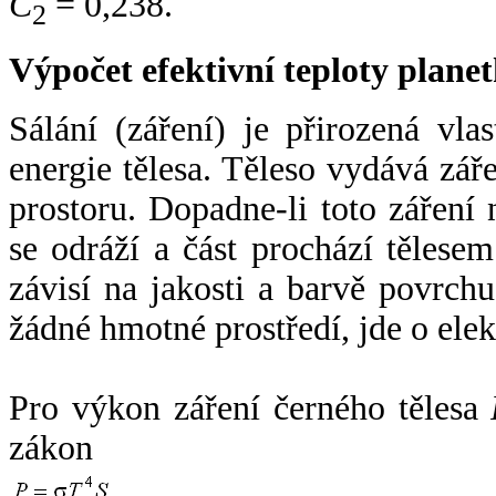
C
= 0,238.
2
Výpočet efektivní teploty plan
Sálání (záření) je přirozená vla
energie tělesa. Těleso vydává zá
prostoru. Dopadne-li toto záření n
se odráží a část prochází tělesem
závisí na jakosti a barvě povrch
žádné hmotné prostředí, jde o ele
Pro výkon záření černého tělesa
zákon