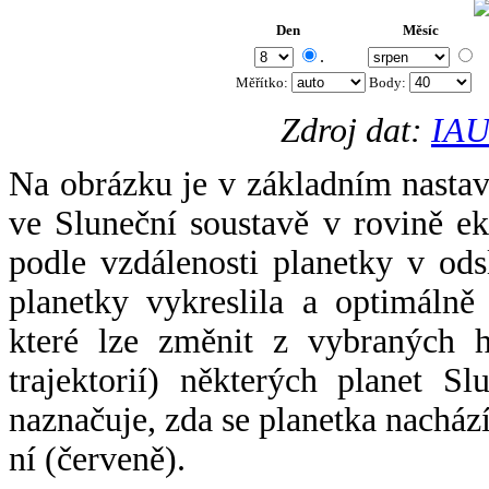
Den
Měsíc
.
Měřítko:
Body
:
Zdroj dat:
IAU
Na obrázku je v základním nastav
ve Sluneční soustavě v rovině ek
podle vzdálenosti planetky v odsl
planetky vykreslila a optimálně
které lze změnit z vybraných h
trajektorií) některých planet Sl
naznačuje, zda se planetka nacház
ní (červeně).