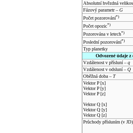
Absolutní hvězdná velikos
Fázový parametr –
G
*)
Počet pozorování
*)
Počet opozic
*)
Pozorována v letech
*)
Poslední pozorování
Typ planetky
Odvozené údaje z 
Vzdálenost v přísluní –
q
Vzdálenost v odsluní –
Q
Oběžná doba –
T
Vektor P [x]
Vektor P [y]
Vektor P [z]
Vektor Q [x]
Vektor Q [y]
Vektor Q [z]
Průchody přísluním (v
JD
)