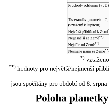
Průchody odsluním (v
JD
)
Tisserandův parametr –
T
J
(vztažený k Jupiteru)
Největší přiblížení k Zemi
**)
Nejjasnější ze Země
**)
Nejdále od Země
**
Nejméně jasná ze Země
*)
vztaženo
**)
hodnoty pro největší/nejmenší přibl
jsou spočítány pro období od 8. srpna
Poloha planetky