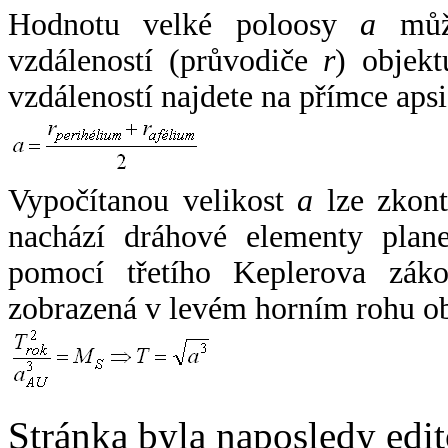
Hodnotu velké poloosy
a
může
vzdáleností (průvodiče
r
) objekt
vzdáleností najdete na přímce apsi
Vypočítanou velikost
a
lze zkont
nachází dráhové elementy plane
pomocí třetího Keplerova zák
zobrazená v levém horním rohu o
Stránka byla naposledy edi