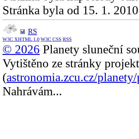
Stránka byla od 15. 1. 201
RS
W3C
XHTML 1.0
W3C
CSS
RSS
© 2026
Planety sluneční so
Vytištěno ze stránky projek
(
astronomia.zcu.cz/planety
Nahrávám...