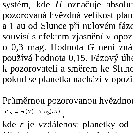
systém, kde
H
označuje absolut
pozorovaná hvězdná velikost plan
a 1 au od Slunce při nulovém fá
souvisí s efektem zjasnění v opoz
o 0,3 mag. Hodnota
G
není zná
používá hodnota 0,15. Fázový úh
k pozorovateli a směrem ke Slunc
pokud se planetka nachází v opozi
Průměrnou pozorovanou hvězdnou 
,
kde
r
je vzdálenost planetky od