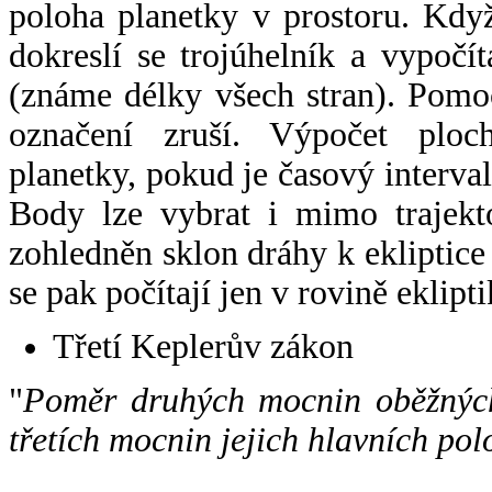
poloha planetky v prostoru. Kdy
dokreslí se trojúhelník a vypoč
(známe délky všech stran). Pomo
označení zruší. Výpočet ploch
planetky, pokud je časový interval
Body lze vybrat i mimo trajekto
zohledněn sklon dráhy k ekliptice
se pak počítají jen v rovině eklipti
Třetí Keplerův zákon
"
Poměr druhých mocnin oběžných
třetích mocnin jejich hlavních pol