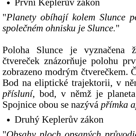
První Keplerův zákon
"
Planety obíhají kolem Slunce p
společném ohnisku je Slunce.
"
Poloha Slunce je vyznačena 
čtvereček znázorňuje polohu pr
zobrazeno modrým čtverečkem. Če
Bod na eliptické trajektorii, v n
přísluní
, bod, v němž je planet
Spojnice obou se nazývá
přímka a
Druhý Keplerův zákon
"
Obsahy ploch opsaných průvodič