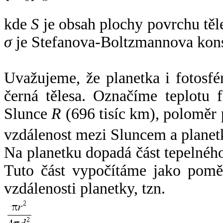
kde
S
je obsah plochy povrchu těl
σ
je Stefanova-Boltzmannova kons
Uvažujeme, že planetka i fotosfér
černá tělesa. Označíme teplotu 
Slunce
R
(696 tisíc km), poloměr
vzdálenost mezi Sluncem a plane
Na planetku dopadá část tepelnéh
Tuto část vypočítáme jako pomě
vzdálenosti planetky, tzn.