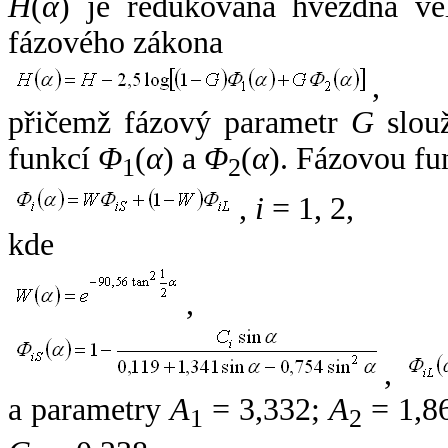
H
(
α
) je redukovaná hvězdná vel
fázového zákona
,
přičemž fázový parametr
G
slouž
funkcí
Φ
(
α
) a
Φ
(
α
). Fázovou fu
1
2
,
i
= 1, 2,
kde
,
,
a parametry
A
= 3,332;
A
= 1,8
1
2