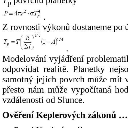
T
povrchu planetky
p
.
Z rovnosti výkonů dostaneme po 
.
Modelování vyjádření problemati
odpovídat realitě. Planetky nejso
samotný jejich povrch může mít v
přesto nám může vypočítaná hodn
vzdálenosti od Slunce.
Ověření Keplerových zákonů …