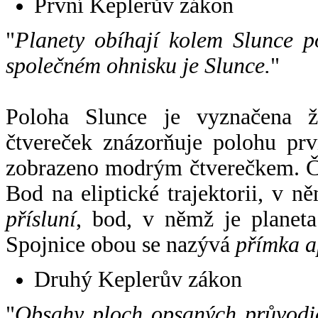
První Keplerův zákon
"
Planety obíhají kolem Slunce p
společném ohnisku je Slunce.
"
Poloha Slunce je vyznačena 
čtvereček znázorňuje polohu pr
zobrazeno modrým čtverečkem. Če
Bod na eliptické trajektorii, v n
přísluní
, bod, v němž je planet
Spojnice obou se nazývá
přímka a
Druhý Keplerův zákon
"
Obsahy ploch opsaných průvodič