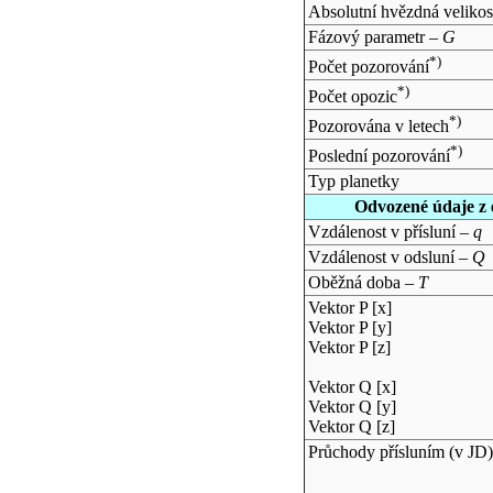
Absolutní hvězdná velikos
Fázový parametr –
G
*)
Počet pozorování
*)
Počet opozic
*)
Pozorována v letech
*)
Poslední pozorování
Typ planetky
Odvozené údaje z 
Vzdálenost v přísluní –
q
Vzdálenost v odsluní –
Q
Oběžná doba –
T
Vektor P [x]
Vektor P [y]
Vektor P [z]
Vektor Q [x]
Vektor Q [y]
Vektor Q [z]
Průchody přísluním (v
JD
)