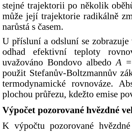
stejné trajektorii po několik oběh
může její trajektorie radikálně zm
narůstá s časem.
U přísluní a odsluní se zobrazuje
odhad efektivní teploty rovno
uvažováno Bondovo albedo
A
= 
použit Stefanův-Boltzmannův zák
termodynamické rovnováze. Abs
plochou průřezu, kdežto emise po
Výpočet pozorované hvězdné ve
K výpočtu pozorované hvězdné v