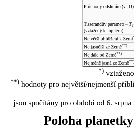
Průchody odsluním (v
JD
)
Tisserandův parametr –
T
J
(vztažený k Jupiteru)
Největší přiblížení k Zemi
**)
Nejjasnější ze Země
**)
Nejdále od Země
**
Nejméně jasná ze Země
*)
vztaženo
**)
hodnoty pro největší/nejmenší přibl
jsou spočítány pro období od 6. srpna
Poloha planetky