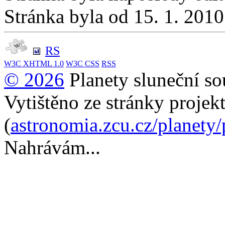
Stránka byla od 15. 1. 201
RS
W3C
XHTML 1.0
W3C
CSS
RSS
© 2026
Planety sluneční so
Vytištěno ze stránky projek
(
astronomia.zcu.cz/planety
Nahrávám...