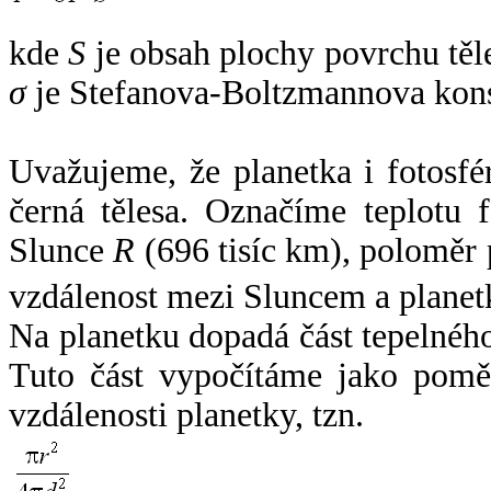
kde
S
je obsah plochy povrchu těl
σ
je Stefanova-Boltzmannova kons
Uvažujeme, že planetka i fotosfér
černá tělesa. Označíme teplotu 
Slunce
R
(696 tisíc km), poloměr
vzdálenost mezi Sluncem a plane
Na planetku dopadá část tepelnéh
Tuto část vypočítáme jako pomě
vzdálenosti planetky, tzn.