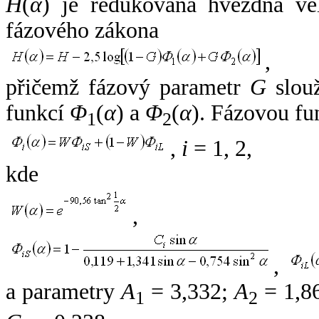
H
(
α
) je redukovaná hvězdná vel
fázového zákona
,
přičemž fázový parametr
G
slouž
funkcí
Φ
(
α
) a
Φ
(
α
). Fázovou fu
1
2
,
i
= 1, 2,
kde
,
,
a parametry
A
= 3,332;
A
= 1,8
1
2