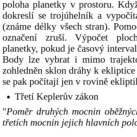
poloha planetky v prostoru. Kdy
dokreslí se trojúhelník a vypoč
(známe délky všech stran). Pomo
označení zruší. Výpočet ploch
planetky, pokud je časový interval
Body lze vybrat i mimo trajekto
zohledněn sklon dráhy k ekliptice
se pak počítají jen v rovině eklipti
Třetí Keplerův zákon
"
Poměr druhých mocnin oběžných
třetích mocnin jejich hlavních pol