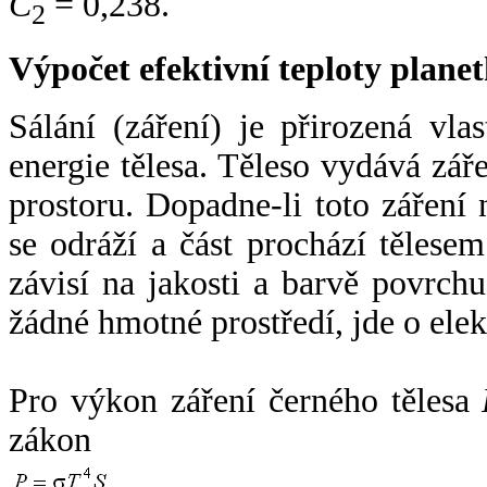
C
= 0,238.
2
Výpočet efektivní teploty plan
Sálání (záření) je přirozená vla
energie tělesa. Těleso vydává zá
prostoru. Dopadne-li toto záření n
se odráží a část prochází tělesem
závisí na jakosti a barvě povrch
žádné hmotné prostředí, jde o ele
Pro výkon záření černého tělesa
zákon