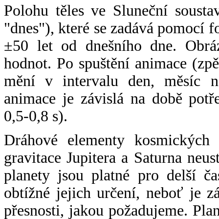
Polohu těles ve Sluneční sousta
"dnes"), které se zadává pomocí 
±50 let od dnešního dne. Obráz
hodnot. Po spuštění animace (zpě
mění v intervalu den, měsíc ne
animace je závislá na době potř
0,5-0,8 s).
Dráhové elementy kosmických t
gravitace Jupitera a Saturna neu
planety jsou platné pro delší č
obtížné jejich určení, neboť je 
přesnosti, jakou požadujeme. Pla