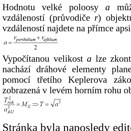
Hodnotu velké poloosy
a
může
vzdáleností (průvodiče
r
) objekt
vzdáleností najdete na přímce apsi
Vypočítanou velikost
a
lze zkont
nachází dráhové elementy plane
pomocí třetího Keplerova zák
zobrazená v levém horním rohu o
Stránka byla naposledy edi