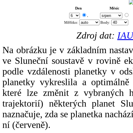
Den
Měsíc
.
Měřítko:
Body
:
Zdroj dat:
IAU
Na obrázku je v základním nastav
ve Sluneční soustavě v rovině ek
podle vzdálenosti planetky v odsl
planetky vykreslila a optimálně
které lze změnit z vybraných h
trajektorií) některých planet Sl
naznačuje, zda se planetka nacház
ní (červeně).