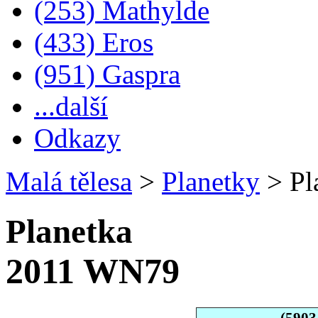
(253) Mathylde
(433) Eros
(951) Gaspra
...další
Odkazy
Malá tělesa
>
Planetky
>
Pl
Planetka
2011 WN79
(5903