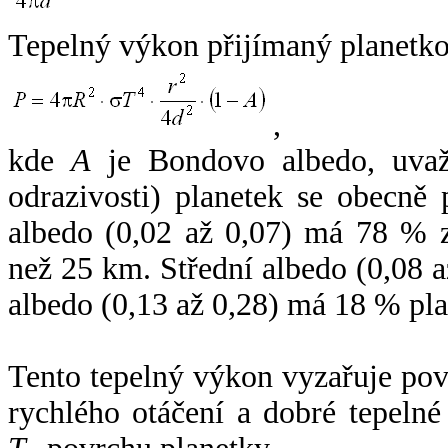
Tepelný výkon přijímaný planetko
,
kde
A
je Bondovo albedo, uvaž
odrazivosti) planetek se obecně
albedo (0,02 až 0,07) má 78 % z
než 25 km. Střední albedo (0,08 
albedo (0,13 až 0,28) má 18 % pla
Tento tepelný výkon vyzařuje po
rychlého otáčení a dobré tepelné