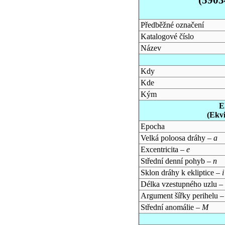
Předběžné označení
Katalogové číslo
Název
Kdy
Kde
Kým
E
(Ekv
Epocha
Velká poloosa dráhy –
a
Excentricita –
e
Střední denní pohyb –
n
Sklon dráhy k ekliptice –
i
Délka vzestupného uzlu –
Argument šířky perihelu 
Střední anomálie –
M