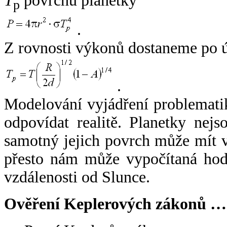
T
povrchu planetky
p
.
Z rovnosti výkonů dostaneme po 
.
Modelování vyjádření problemati
odpovídat realitě. Planetky nejso
samotný jejich povrch může mít v
přesto nám může vypočítaná hodn
vzdálenosti od Slunce.
Ověření Keplerových zákonů …