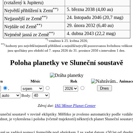
(vztažený k Jupiteru)
**)
5. března 2038
(4,00 au)
Největší přiblížení k Zemi
**)
24. listopadu 2046
(20,7 mag)
Nejjasnější ze Země
**)
29. února 2032
(6,40 au)
Nejdále od Země
**)
4. dubna 2043
(22,2 mag)
Nejméně jasná ze Země
*)
vztaženo k 25. května 2026;
**)
hodnoty pro největší/nejmenší přiblížení a nejnižší/nejvyšší pozorovanou hvězdnou velikost
jsou spočítány pro období od 7. srpna 2026 do 31. prosince 2050 s intervalem 1 den.
Poloha planetky ve Sluneční soustavě
en
Měsíc
Rok
Animac
.
:
Body
:
Zdroj dat:
IAU Minor Planet Center
eční soustavě v rovině ekliptiky. Měřítko je zvoleno automaticky podle vzdálenost
not, je vykreslena i poloha (včetně trajektorií) některých planet Sluneční soustavy
, které se zadává pomocí formuláře pod obrázkem. Lze zadat datum ±50 let od dneš