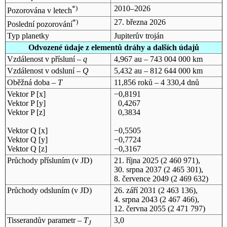
*)
2010–2026
Pozorována v letech
*)
27. března 2026
Poslední pozorování
Typ planetky
Jupiterův troján
Odvozené údaje z elementů dráhy a dalších údajů
Vzdálenost v přísluní –
q
4,967 au – 743 004 000 km
Vzdálenost v odsluní –
Q
5,432 au – 812 644 000 km
Oběžná doba –
T
11,856 roků – 4 330,4 dnů
Vektor P [x]
−0,8191
Vektor P [y]
0,4267
Vektor P [z]
0,3834
Vektor Q [x]
−0,5505
Vektor Q [y]
−0,7724
Vektor Q [z]
−0,3167
Průchody přísluním (v
JD
)
21. října 2025
(2 460 971),
30. srpna 2037
(2 465 301),
8. července 2049
(2 469 632)
Průchody odsluním (v
JD
)
26. září 2031
(2 463 136),
4. srpna 2043
(2 467 466),
12. června 2055
(2 471 797)
Tisserandův parametr –
T
3,0
J