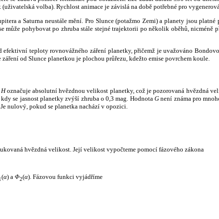
k (uživatelská volba). Rychlost animace je závislá na době potřebné pro vygenerová
itera a Saturna neustále mění. Pro Slunce (potažmo Zemi) a planety jsou platné p
 může pohybovat po zhruba stále stejné trajektorii po několik oběhů, nicméně při p
had efektivní teploty rovnovážného záření planetky, přičemž je uvažováno Bondov
záření od Slunce planetkou je plochou průřezu, kdežto emise povrchem koule.
e
H
označuje absolutní hvězdnou velikost planetky, což je pozorovaná hvězdná veli
i, kdy se jasnost planetky zvýší zhruba o 0,3 mag. Hodnota
G
není známa pro mnoho 
Je nulový, pokud se planetka nachází v opozici.
edukovaná hvězdná velikost. Její velikost vypočteme pomocí fázového zákona
(
α
) a
Φ
(
α
). Fázovou funkci vyjádříme
1
2