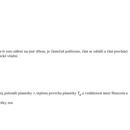
i toto záření na jiné těleso, je částečně pohlceno, část se odráží a část prochází
ické vlnění.
m), poloměr planetky
r
, teplotu povrchu planetky
T
a vzdálenost mezi Sluncem a
p
tky, tzn.