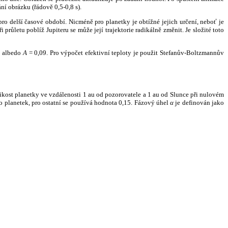
ní obrázku (řádově 0,5-0,8 s).
ro delší časové období. Nicméně pro planetky je obtížné jejich určení, neboť je
růletu poblíž Jupiteru se může její trajektorie radikálně změnit. Je složité toto
o albedo
A
= 0,09. Pro výpočet efektivní teploty je použit Stefanův-Boltzmannův
kost planetky ve vzdálenosti 1 au od pozorovatele a 1 au od Slunce při nulovém
planetek, pro ostatní se používá hodnota 0,15. Fázový úhel
α
je definován jako