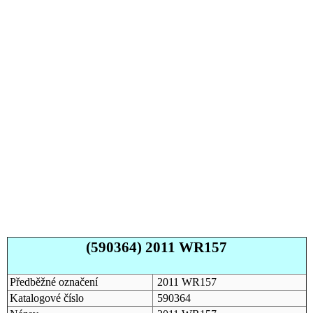
(590364) 2011 WR157
Předběžné označení
2011 WR157
Katalogové číslo
590364