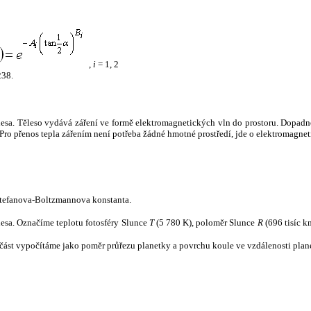
,
i
= 1, 2
238.
tělesa. Těleso vydává záření ve formě elektromagnetických vln do prostoru. Dopadne-l
u. Pro přenos tepla zářením není potřeba žádné hmotné prostředí, jde o elektromagnet
tefanova-Boltzmannova konstanta.
tělesa. Označíme teplotu fotosféry Slunce
T
(5 780 K), poloměr Slunce
R
(696 tisíc k
část vypočítáme jako poměr průřezu planetky a povrchu koule ve vzdálenosti plane