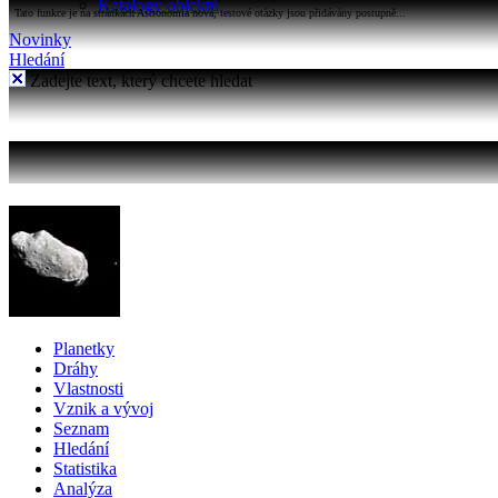
Katalogy objektů
Tato funkce je na stránkách Astronomia nová, testové otázky jsou přidávány postupně...
Novinky
Hledání
Zadejte text, který chcete hledat
Planetky
Dráhy
Vlastnosti
Vznik a vývoj
Seznam
Hledání
Statistika
Analýza