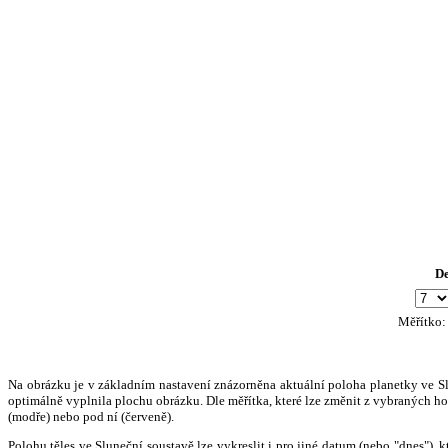
D
Měřítko
Na obrázku je v základním nastavení znázorněna aktuální poloha planetky ve Slun
optimálně vyplnila plochu obrázku. Dle měřítka, které lze změnit z vybraných hod
(modře) nebo pod ní (červeně).
Polohu těles ve Sluneční soustavě lze vykreslit i pro jiné datum (nebo "dnes")