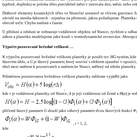
(zpětně, dopředu) se poloha těles pravidelně mění v intervalu den, měsíc nebo ro
Dráhové elementy kosmických těles ve Sluneční soustavě se vlivem gravitace Jup
závislé na mnoha faktorech - zejména na přesnosti, jakou požadujeme. Planetka se
obecně určit. Chyba narůstá s časem.
U přísluní a odsluní se zobrazuje vzdálenost objektu od Slunce, rychlost a od
zákon a planetku modelujeme jako kouli v termodynamické rovnováze. Absorpce 
Výpočet pozorované hvězdné velikosti …
K výpočtu pozorované hvězdné velikosti planetky je použit tzv. HG-systém, kd
fázovém úhlu, a
G
je fázový parametr, který souvisí s efektem zjasnění v opozic
úhel mezi směrem k pozorovateli a směrem ke Slunci, měřený od středu planetky. 
Průměrnou pozorovanou hvězdnou velikost planetky můžeme vyjádřit jako
,
kde
r
je vzdálenost planetky od Slunce,
Δ
je její vzdálenost od Země a
H
(
α
) je r
,
přičemž fázový parametr
G
slouží jako váhový parametr dvou fázových funkcí
Φ
,
i
= 1, 2,
kde