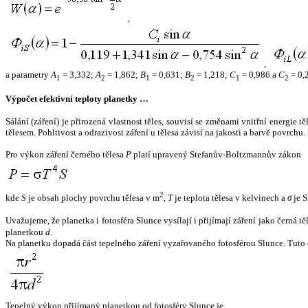
,
,
a parametry
A
= 3,332;
A
= 1,862;
B
= 0,631;
B
= 1,218;
C
= 0,986 a
C
= 0,
1
2
1
2
1
2
Výpočet efektivní teploty planetky …
Sálání (záření) je přirozená vlastnost těles, souvisí se změnami vnitřní energie 
tělesem. Pohltivost a odrazivost záření u tělesa závisí na jakosti a barvě povrch
Pro výkon záření černého tělesa
P
platí upravený Stefanův-Boltzmannův zákon
2
kde
S
je obsah plochy povrchu tělesa v m
,
T
je teplota tělesa v kelvinech a
σ
je S
Uvažujeme, že planetka i fotosféra Slunce vysílají i přijímají záření jako černá 
planetkou
d
.
Na planetku dopadá část tepelného záření vyzařovaného fotosférou Slunce. Tuto 
Tepelný výkon přijímaný planetkou od fotosféry Slunce je