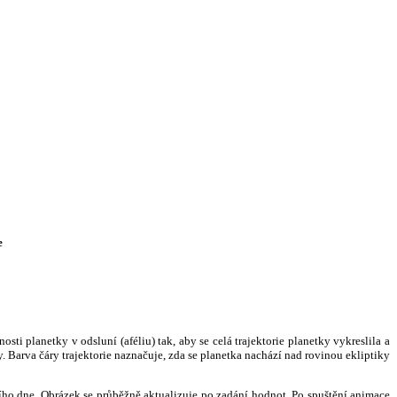
e
i planetky v odsluní (aféliu) tak, aby se celá trajektorie planetky vykreslila a
. Barva čáry trajektorie naznačuje, zda se planetka nachází nad rovinou ekliptiky
ního dne. Obrázek se průběžně aktualizuje po zadání hodnot. Po spuštění animace