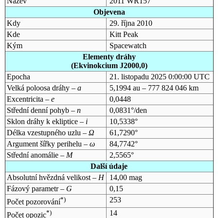
Název
2011 WR157
Objevena
Kdy
29. října 2010
Kde
Kitt Peak
Kým
Spacewatch
Elementy dráhy
(Ekvinokcium J2000,0)
Epocha
21. listopadu 2025 0:00:00 UTC
Velká poloosa dráhy –
a
5,1994 au – 777 824 046 km
Excentricita –
e
0,0448
Střední denní pohyb –
n
0,0831°/den
Sklon dráhy k ekliptice –
i
10,5338°
Délka vzestupného uzlu –
Ω
61,7290°
Argument šířky perihelu –
ω
84,7742°
Střední anomálie –
M
2,5565°
Další údaje
Absolutní hvězdná velikost –
H
14,00 mag
Fázový parametr –
G
0,15
*)
253
Počet pozorování
*)
14
Počet opozic