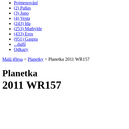
Pojmenování
(2) Pallas
(3) Juno
(4) Vesta
(243) Ida
(253) Mathylde
(433) Eros
(951) Gaspra
...další
Odkazy
Malá tělesa
>
Planetky
>
Planetka 2011 WR157
Planetka
2011 WR157