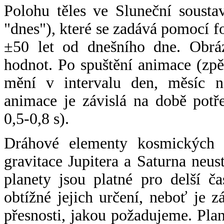
Polohu těles ve Sluneční sousta
"dnes"), které se zadává pomocí 
±50 let od dnešního dne. Obráz
hodnot. Po spuštění animace (zpě
mění v intervalu den, měsíc ne
animace je závislá na době potř
0,5-0,8 s).
Dráhové elementy kosmických t
gravitace Jupitera a Saturna neu
planety jsou platné pro delší č
obtížné jejich určení, neboť je 
přesnosti, jakou požadujeme. Pla