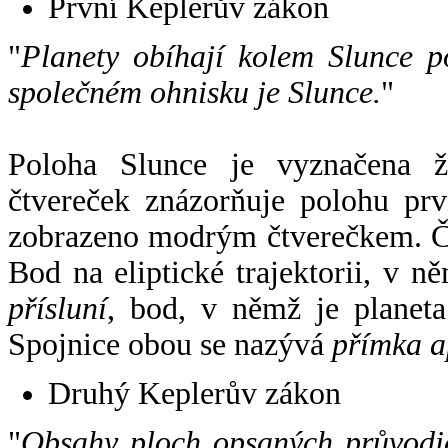
První Keplerův zákon
"
Planety obíhají kolem Slunce p
společném ohnisku je Slunce.
"
Poloha Slunce je vyznačena 
čtvereček znázorňuje polohu pr
zobrazeno modrým čtverečkem. Če
Bod na eliptické trajektorii, v n
přísluní
, bod, v němž je planet
Spojnice obou se nazývá
přímka a
Druhý Keplerův zákon
"
Obsahy ploch opsaných průvodič