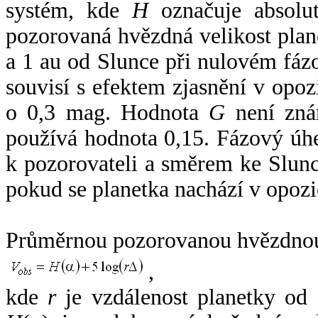
systém, kde
H
označuje absolut
pozorovaná hvězdná velikost plan
a 1 au od Slunce při nulovém fá
souvisí s efektem zjasnění v opoz
o 0,3 mag. Hodnota
G
není zná
používá hodnota 0,15. Fázový úh
k pozorovateli a směrem ke Slunc
pokud se planetka nachází v opozi
Průměrnou pozorovanou hvězdnou 
,
kde
r
je vzdálenost planetky od