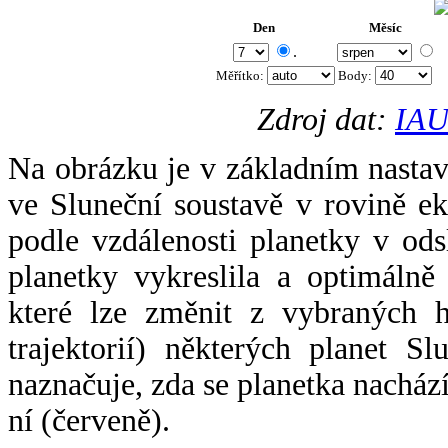
Den
Měsíc
.
Měřítko:
Body
:
Zdroj dat:
IAU
Na obrázku je v základním nastav
ve Sluneční soustavě v rovině ek
podle vzdálenosti planetky v odsl
planetky vykreslila a optimálně
které lze změnit z vybraných h
trajektorií) některých planet Sl
naznačuje, zda se planetka nacház
ní (červeně).