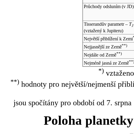
Průchody odsluním (v
JD
)
Tisserandův parametr –
T
J
(vztažený k Jupiteru)
Největší přiblížení k Zemi
**)
Nejjasnější ze Země
**)
Nejdále od Země
**
Nejméně jasná ze Země
*)
vztaženo
**)
hodnoty pro největší/nejmenší přibl
jsou spočítány pro období od 7. srpna
Poloha planetky