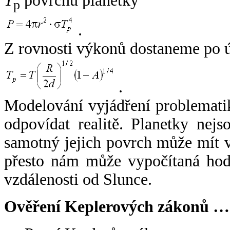
T
povrchu planetky
p
.
Z rovnosti výkonů dostaneme po 
.
Modelování vyjádření problemati
odpovídat realitě. Planetky nejso
samotný jejich povrch může mít v
přesto nám může vypočítaná hodn
vzdálenosti od Slunce.
Ověření Keplerových zákonů …