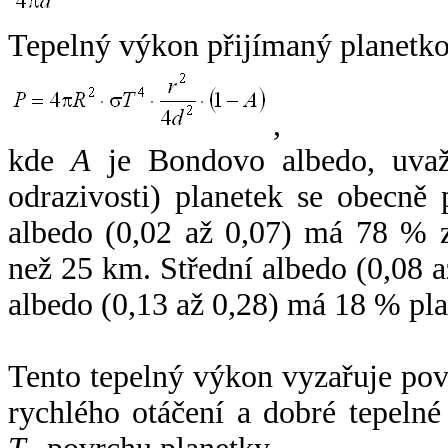
Tepelný výkon přijímaný planetko
,
kde
A
je Bondovo albedo, uvaž
odrazivosti) planetek se obecně
albedo (0,02 až 0,07) má 78 % z
než 25 km. Střední albedo (0,08 
albedo (0,13 až 0,28) má 18 % pla
Tento tepelný výkon vyzařuje po
rychlého otáčení a dobré tepelné