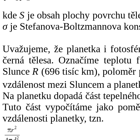
kde
S
je obsah plochy povrchu těl
σ
je Stefanova-Boltzmannova kons
Uvažujeme, že planetka i fotosfér
černá tělesa. Označíme teplotu 
Slunce
R
(696 tisíc km), poloměr
vzdálenost mezi Sluncem a plane
Na planetku dopadá část tepelnéh
Tuto část vypočítáme jako pomě
vzdálenosti planetky, tzn.