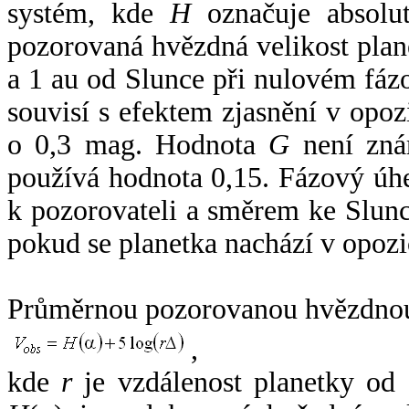
systém, kde
H
označuje absolut
pozorovaná hvězdná velikost plan
a 1 au od Slunce při nulovém fá
souvisí s efektem zjasnění v opoz
o 0,3 mag. Hodnota
G
není zná
používá hodnota 0,15. Fázový úh
k pozorovateli a směrem ke Slunc
pokud se planetka nachází v opozi
Průměrnou pozorovanou hvězdnou 
,
kde
r
je vzdálenost planetky od