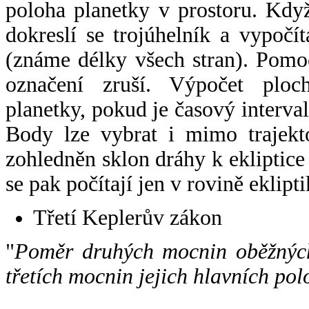
poloha planetky v prostoru. Kdy
dokreslí se trojúhelník a vypoč
(známe délky všech stran). Pomo
označení zruší. Výpočet ploch
planetky, pokud je časový interval
Body lze vybrat i mimo trajekto
zohledněn sklon dráhy k ekliptice
se pak počítají jen v rovině eklipti
Třetí Keplerův zákon
"
Poměr druhých mocnin oběžných
třetích mocnin jejich hlavních pol