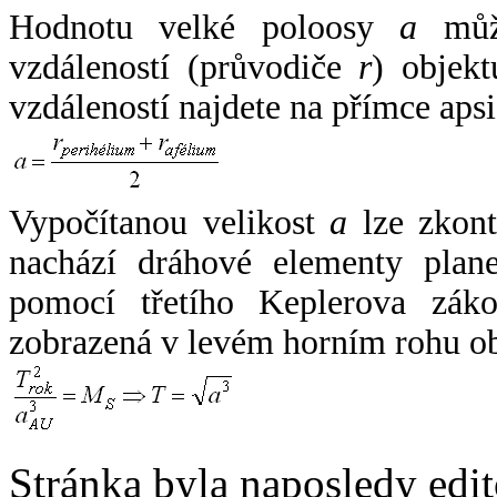
Hodnotu velké poloosy
a
může
vzdáleností (průvodiče
r
) objekt
vzdáleností najdete na přímce apsi
Vypočítanou velikost
a
lze zkont
nachází dráhové elementy plane
pomocí třetího Keplerova zák
zobrazená v levém horním rohu o
Stránka byla naposledy edi