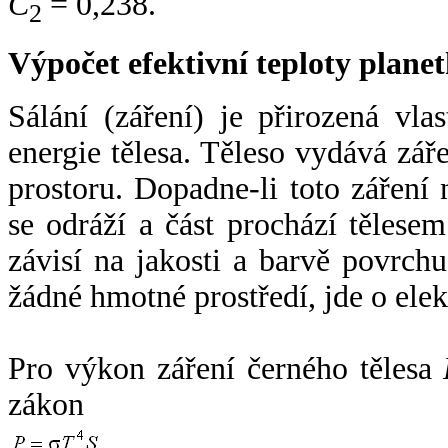
C
= 0,238.
2
Výpočet efektivní teploty plan
Sálání (záření) je přirozená vla
energie tělesa. Těleso vydává zá
prostoru. Dopadne-li toto záření n
se odráží a část prochází tělesem
závisí na jakosti a barvě povrch
žádné hmotné prostředí, jde o ele
Pro výkon záření černého tělesa
zákon