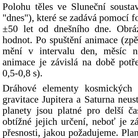
Polohu těles ve Sluneční sousta
"dnes"), které se zadává pomocí 
±50 let od dnešního dne. Obráz
hodnot. Po spuštění animace (zpě
mění v intervalu den, měsíc ne
animace je závislá na době potř
0,5-0,8 s).
Dráhové elementy kosmických t
gravitace Jupitera a Saturna neu
planety jsou platné pro delší č
obtížné jejich určení, neboť je 
přesnosti, jakou požadujeme. Pla