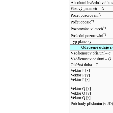
Absolutní hvězdná velikos
Fázový parametr –
G
*)
Počet pozorování
*)
Počet opozic
*)
Pozorována v letech
*)
Poslední pozorování
Typ planetky
Odvozené údaje z 
Vzdálenost v přísluní –
q
Vzdálenost v odsluní –
Q
Oběžná doba –
T
Vektor P [x]
Vektor P [y]
Vektor P [z]
Vektor Q [x]
Vektor Q [y]
Vektor Q [z]
Průchody přísluním (v
JD
)