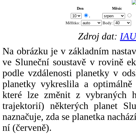
Den
Měsíc
.
Měřítko:
Body
:
Zdroj dat:
IAU
Na obrázku je v základním nastav
ve Sluneční soustavě v rovině ek
podle vzdálenosti planetky v odsl
planetky vykreslila a optimálně
které lze změnit z vybraných h
trajektorií) některých planet Sl
naznačuje, zda se planetka nacház
ní (červeně).