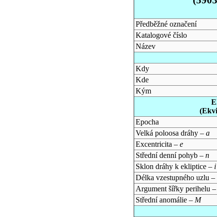
Předběžné označení
Katalogové číslo
Název
Kdy
Kde
Kým
E
(Ekv
Epocha
Velká poloosa dráhy –
a
Excentricita –
e
Střední denní pohyb –
n
Sklon dráhy k ekliptice –
i
Délka vzestupného uzlu –
Argument šířky perihelu 
Střední anomálie –
M