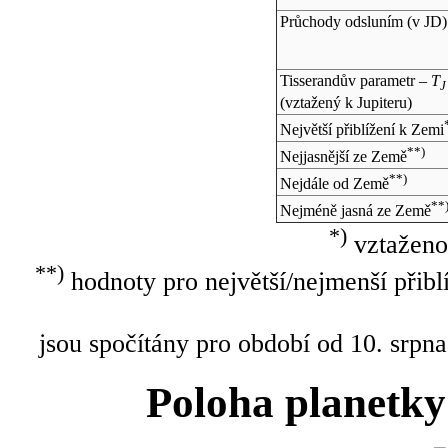
Průchody odsluním (v
JD
)
Tisserandův parametr –
T
J
(vztažený k Jupiteru)
Největší přiblížení k Zemi
**)
Nejjasnější ze Země
**)
Nejdále od Země
**
Nejméně jasná ze Země
*)
vztaženo
**)
hodnoty pro největší/nejmenší přibl
jsou spočítány pro období od 10. srpna
Poloha planetky