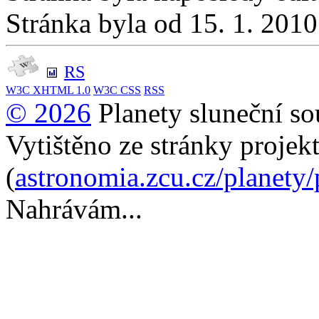
Stránka byla od 15. 1. 201
RS
W3C
XHTML 1.0
W3C
CSS
RSS
© 2026
Planety sluneční so
Vytištěno ze stránky projek
(
astronomia.zcu.cz/planety
Nahrávám...