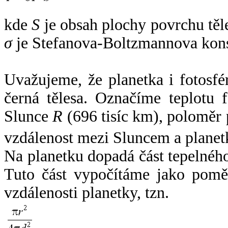
kde
S
je obsah plochy povrchu těl
σ
je Stefanova-Boltzmannova kons
Uvažujeme, že planetka i fotosfér
černá tělesa. Označíme teplotu 
Slunce
R
(696 tisíc km), poloměr
vzdálenost mezi Sluncem a plane
Na planetku dopadá část tepelnéh
Tuto část vypočítáme jako pomě
vzdálenosti planetky, tzn.