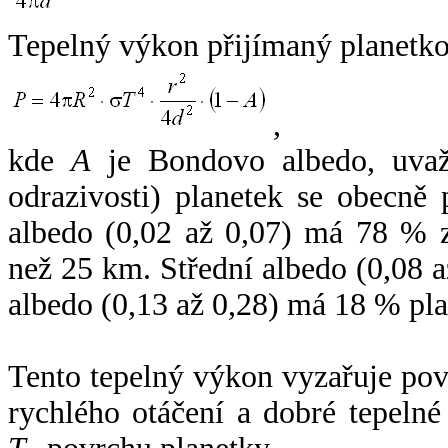
Tepelný výkon přijímaný planetko
,
kde
A
je Bondovo albedo, uvaž
odrazivosti) planetek se obecně
albedo (0,02 až 0,07) má 78 % z
než 25 km. Střední albedo (0,08 
albedo (0,13 až 0,28) má 18 % pla
Tento tepelný výkon vyzařuje po
rychlého otáčení a dobré tepelné