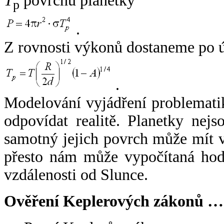
T
povrchu planetky
p
.
Z rovnosti výkonů dostaneme po 
.
Modelování vyjádření problemati
odpovídat realitě. Planetky nejso
samotný jejich povrch může mít v
přesto nám může vypočítaná hodn
vzdálenosti od Slunce.
Ověření Keplerových zákonů …