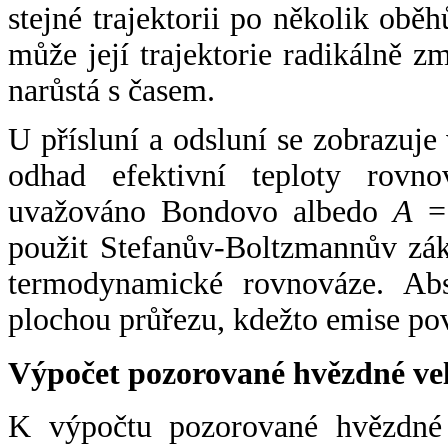
stejné trajektorii po několik oběh
může její trajektorie radikálně zm
narůstá s časem.
U přísluní a odsluní se zobrazuje
odhad efektivní teploty rovno
uvažováno Bondovo albedo
A
= 
použit Stefanův-Boltzmannův zák
termodynamické rovnováze. Abs
plochou průřezu, kdežto emise po
Výpočet pozorované hvězdné ve
K výpočtu pozorované hvězdné v