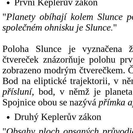
První Keplerův zákon
"
Planety obíhají kolem Slunce p
společném ohnisku je Slunce.
"
Poloha Slunce je vyznačena 
čtvereček znázorňuje polohu pr
zobrazeno modrým čtverečkem. Če
Bod na eliptické trajektorii, v n
přísluní
, bod, v němž je planet
Spojnice obou se nazývá
přímka a
Druhý Keplerův zákon
"
Obsahy ploch opsaných průvodič