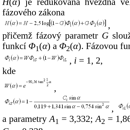
H
(
α
) je redukovaná hvězdná vel
fázového zákona
,
přičemž fázový parametr
G
slouž
funkcí
Φ
(
α
) a
Φ
(
α
). Fázovou fu
1
2
,
i
= 1, 2,
kde
,
,
a parametry
A
= 3,332;
A
= 1,8
1
2