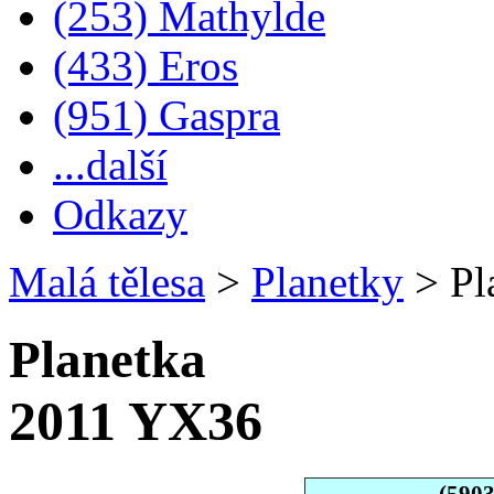
(253) Mathylde
(433) Eros
(951) Gaspra
...další
Odkazy
Malá tělesa
>
Planetky
>
Pl
Planetka
2011 YX36
(590