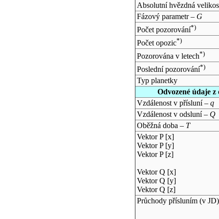
Absolutní hvězdná velikos
Fázový parametr –
G
*)
Počet pozorování
*)
Počet opozic
*)
Pozorována v letech
*)
Poslední pozorování
Typ planetky
Odvozené údaje z 
Vzdálenost v přísluní –
q
Vzdálenost v odsluní –
Q
Oběžná doba –
T
Vektor P [x]
Vektor P [y]
Vektor P [z]
Vektor Q [x]
Vektor Q [y]
Vektor Q [z]
Průchody přísluním (v
JD
)