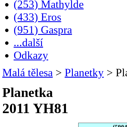
(253) Mathylde
(433) Eros
(951) Gaspra
...další
Odkazy
Malá tělesa
>
Planetky
>
Pl
Planetka
2011 YH81
(590