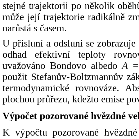
stejné trajektorii po několik oběh
může její trajektorie radikálně zm
narůstá s časem.
U přísluní a odsluní se zobrazuje
odhad efektivní teploty rovno
uvažováno Bondovo albedo
A
= 
použit Stefanův-Boltzmannův zák
termodynamické rovnováze. Abs
plochou průřezu, kdežto emise po
Výpočet pozorované hvězdné ve
K výpočtu pozorované hvězdné v