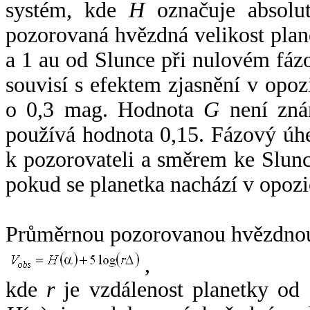
systém, kde
H
označuje absolut
pozorovaná hvězdná velikost plan
a 1 au od Slunce při nulovém fá
souvisí s efektem zjasnění v opoz
o 0,3 mag. Hodnota
G
není zná
používá hodnota 0,15. Fázový úh
k pozorovateli a směrem ke Slunc
pokud se planetka nachází v opozi
Průměrnou pozorovanou hvězdnou 
,
kde
r
je vzdálenost planetky od