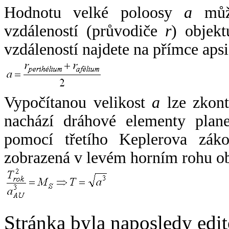
Hodnotu velké poloosy
a
může
vzdáleností (průvodiče
r
) objekt
vzdáleností najdete na přímce apsi
Vypočítanou velikost
a
lze zkont
nachází dráhové elementy plane
pomocí třetího Keplerova zák
zobrazená v levém horním rohu o
Stránka byla naposledy edi