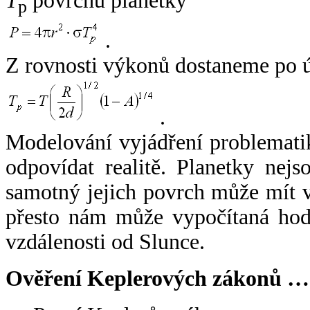
T
povrchu planetky
p
.
Z rovnosti výkonů dostaneme po 
.
Modelování vyjádření problemati
odpovídat realitě. Planetky nejso
samotný jejich povrch může mít v
přesto nám může vypočítaná hodn
vzdálenosti od Slunce.
Ověření Keplerových zákonů …