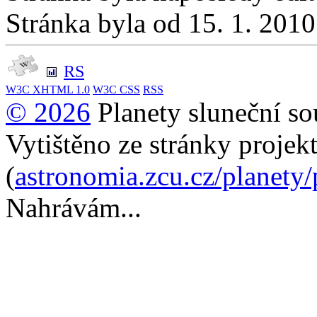
Stránka byla od 15. 1. 201
RS
W3C
XHTML 1.0
W3C
CSS
RSS
© 2026
Planety sluneční so
Vytištěno ze stránky projek
(
astronomia.zcu.cz/planety
Nahrávám...