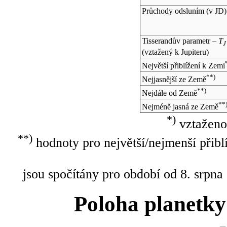
Průchody odsluním (v
JD
)
Tisserandův parametr –
T
J
(vztažený k Jupiteru)
Největší přiblížení k Zemi
**)
Nejjasnější ze Země
**)
Nejdále od Země
**
Nejméně jasná ze Země
*)
vztaženo
**)
hodnoty pro největší/nejmenší přibl
jsou spočítány pro období od 8. srpna
Poloha planetky