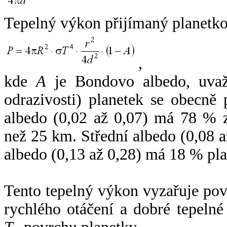
Tepelný výkon přijímaný planetko
,
kde
A
je Bondovo albedo, uvaž
odrazivosti) planetek se obecně
albedo (0,02 až 0,07) má 78 % z
než 25 km. Střední albedo (0,08 
albedo (0,13 až 0,28) má 18 % pla
Tento tepelný výkon vyzařuje po
rychlého otáčení a dobré tepelné