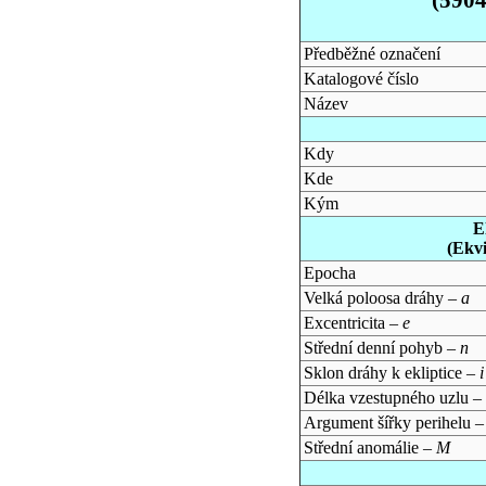
Předběžné označení
Katalogové číslo
Název
Kdy
Kde
Kým
E
(Ekv
Epocha
Velká poloosa dráhy –
a
Excentricita –
e
Střední denní pohyb –
n
Sklon dráhy k ekliptice –
i
Délka vzestupného uzlu –
Argument šířky perihelu 
Střední anomálie –
M