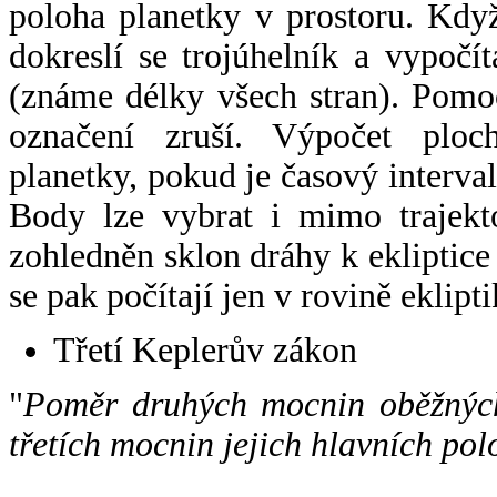
poloha planetky v prostoru. Kdy
dokreslí se trojúhelník a vypoč
(známe délky všech stran). Pomo
označení zruší. Výpočet ploch
planetky, pokud je časový interval
Body lze vybrat i mimo trajekto
zohledněn sklon dráhy k ekliptice
se pak počítají jen v rovině eklipti
Třetí Keplerův zákon
"
Poměr druhých mocnin oběžných
třetích mocnin jejich hlavních pol