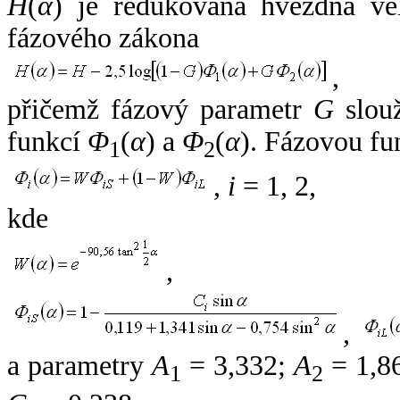
H
(
α
) je redukovaná hvězdná vel
fázového zákona
,
přičemž fázový parametr
G
slouž
funkcí
Φ
(
α
) a
Φ
(
α
). Fázovou fu
1
2
,
i
= 1, 2,
kde
,
,
a parametry
A
= 3,332;
A
= 1,8
1
2