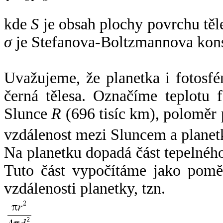
kde
S
je obsah plochy povrchu těl
σ
je Stefanova-Boltzmannova kons
Uvažujeme, že planetka i fotosfér
černá tělesa. Označíme teplotu 
Slunce
R
(696 tisíc km), poloměr
vzdálenost mezi Sluncem a plane
Na planetku dopadá část tepelnéh
Tuto část vypočítáme jako pomě
vzdálenosti planetky, tzn.