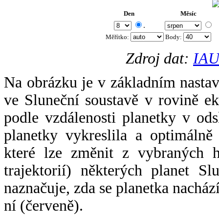
Den
Měsíc
.
Měřítko:
Body
:
Zdroj dat:
IAU
Na obrázku je v základním nastav
ve Sluneční soustavě v rovině ek
podle vzdálenosti planetky v odsl
planetky vykreslila a optimálně
které lze změnit z vybraných h
trajektorií) některých planet Sl
naznačuje, zda se planetka nacház
ní (červeně).