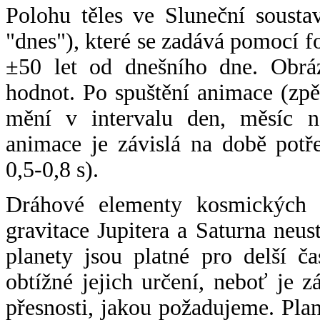
Polohu těles ve Sluneční sousta
"dnes"), které se zadává pomocí 
±50 let od dnešního dne. Obráz
hodnot. Po spuštění animace (zpě
mění v intervalu den, měsíc ne
animace je závislá na době potř
0,5-0,8 s).
Dráhové elementy kosmických t
gravitace Jupitera a Saturna neu
planety jsou platné pro delší č
obtížné jejich určení, neboť je 
přesnosti, jakou požadujeme. Pla