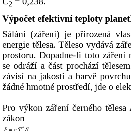
C
= 0,238.
2
Výpočet efektivní teploty plan
Sálání (záření) je přirozená vla
energie tělesa. Těleso vydává zá
prostoru. Dopadne-li toto záření n
se odráží a část prochází tělesem
závisí na jakosti a barvě povrch
žádné hmotné prostředí, jde o ele
Pro výkon záření černého tělesa
zákon