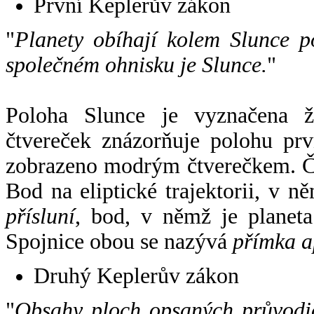
První Keplerův zákon
"
Planety obíhají kolem Slunce p
společném ohnisku je Slunce.
"
Poloha Slunce je vyznačena 
čtvereček znázorňuje polohu pr
zobrazeno modrým čtverečkem. Če
Bod na eliptické trajektorii, v n
přísluní
, bod, v němž je planet
Spojnice obou se nazývá
přímka a
Druhý Keplerův zákon
"
Obsahy ploch opsaných průvodič