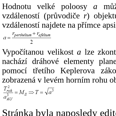
Hodnotu velké poloosy
a
může
vzdáleností (průvodiče
r
) objekt
vzdáleností najdete na přímce apsi
Vypočítanou velikost
a
lze zkont
nachází dráhové elementy plane
pomocí třetího Keplerova zák
zobrazená v levém horním rohu o
Stránka byla naposledy edi