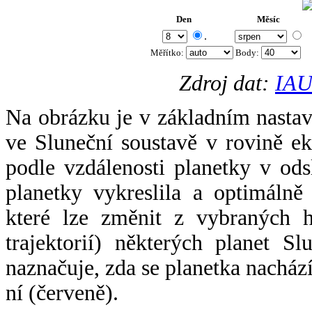
Den
Měsíc
.
Měřítko:
Body
:
Zdroj dat:
IAU
Na obrázku je v základním nastav
ve Sluneční soustavě v rovině ek
podle vzdálenosti planetky v odsl
planetky vykreslila a optimálně
které lze změnit z vybraných h
trajektorií) některých planet Sl
naznačuje, zda se planetka nacház
ní (červeně).