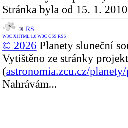
Stránka byla od 15. 1. 201
RS
W3C
XHTML 1.0
W3C
CSS
RSS
© 2026
Planety sluneční so
Vytištěno ze stránky projek
(
astronomia.zcu.cz/planety
Nahrávám...