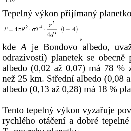
Tepelný výkon přijímaný planetko
,
kde
A
je Bondovo albedo, uvaž
odrazivosti) planetek se obecně
albedo (0,02 až 0,07) má 78 % z
než 25 km. Střední albedo (0,08 
albedo (0,13 až 0,28) má 18 % pla
Tento tepelný výkon vyzařuje po
rychlého otáčení a dobré tepelné