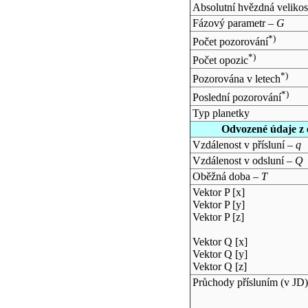
Absolutní hvězdná velikos
Fázový parametr –
G
*)
Počet pozorování
*)
Počet opozic
*)
Pozorována v letech
*)
Poslední pozorování
Typ planetky
Odvozené údaje z 
Vzdálenost v přísluní –
q
Vzdálenost v odsluní –
Q
Oběžná doba –
T
Vektor P [x]
Vektor P [y]
Vektor P [z]
Vektor Q [x]
Vektor Q [y]
Vektor Q [z]
Průchody přísluním (v
JD
)