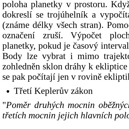
poloha planetky v prostoru. Kdy
dokreslí se trojúhelník a vypoč
(známe délky všech stran). Pomo
označení zruší. Výpočet ploch
planetky, pokud je časový interval
Body lze vybrat i mimo trajekto
zohledněn sklon dráhy k ekliptice
se pak počítají jen v rovině eklipti
Třetí Keplerův zákon
"
Poměr druhých mocnin oběžných
třetích mocnin jejich hlavních pol