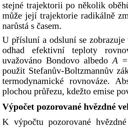
stejné trajektorii po několik oběh
může její trajektorie radikálně zm
narůstá s časem.
U přísluní a odsluní se zobrazuje
odhad efektivní teploty rovno
uvažováno Bondovo albedo
A
= 
použit Stefanův-Boltzmannův zák
termodynamické rovnováze. Abs
plochou průřezu, kdežto emise po
Výpočet pozorované hvězdné ve
K výpočtu pozorované hvězdné v