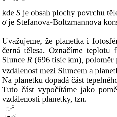
kde
S
je obsah plochy povrchu těl
σ
je Stefanova-Boltzmannova kons
Uvažujeme, že planetka i fotosfér
černá tělesa. Označíme teplotu 
Slunce
R
(696 tisíc km), poloměr
vzdálenost mezi Sluncem a plane
Na planetku dopadá část tepelnéh
Tuto část vypočítáme jako pomě
vzdálenosti planetky, tzn.