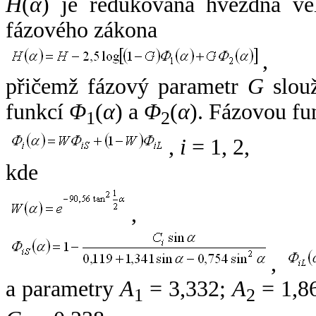
H
(
α
) je redukovaná hvězdná vel
fázového zákona
,
přičemž fázový parametr
G
slouž
funkcí
Φ
(
α
) a
Φ
(
α
). Fázovou fu
1
2
,
i
= 1, 2,
kde
,
,
a parametry
A
= 3,332;
A
= 1,8
1
2