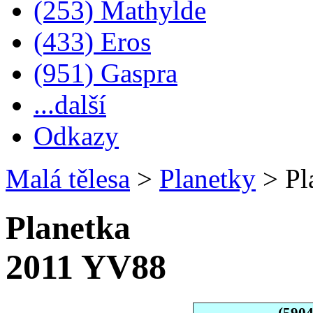
(253) Mathylde
(433) Eros
(951) Gaspra
...další
Odkazy
Malá tělesa
>
Planetky
>
Pl
Planetka
2011 YV88
(590