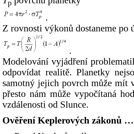
T
povrchu planetky
p
.
Z rovnosti výkonů dostaneme po 
.
Modelování vyjádření problemati
odpovídat realitě. Planetky nejso
samotný jejich povrch může mít v
přesto nám může vypočítaná hodn
vzdálenosti od Slunce.
Ověření Keplerových zákonů …