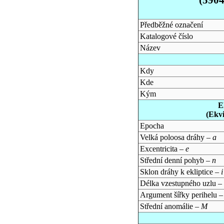
Předběžné označení
Katalogové číslo
Název
Kdy
Kde
Kým
E
(Ekv
Epocha
Velká poloosa dráhy –
a
Excentricita –
e
Střední denní pohyb –
n
Sklon dráhy k ekliptice –
i
Délka vzestupného uzlu –
Argument šířky perihelu 
Střední anomálie –
M