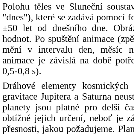
Polohu těles ve Sluneční sousta
"dnes"), které se zadává pomocí 
±50 let od dnešního dne. Obráz
hodnot. Po spuštění animace (zpě
mění v intervalu den, měsíc ne
animace je závislá na době potř
0,5-0,8 s).
Dráhové elementy kosmických t
gravitace Jupitera a Saturna neu
planety jsou platné pro delší č
obtížné jejich určení, neboť je 
přesnosti, jakou požadujeme. Pla