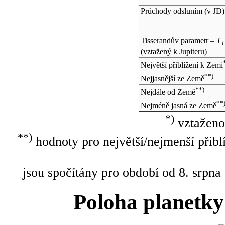
Průchody odsluním (v
JD
)
Tisserandův parametr –
T
J
(vztažený k Jupiteru)
Největší přiblížení k Zemi
**)
Nejjasnější ze Země
**)
Nejdále od Země
**
Nejméně jasná ze Země
*)
vztaženo
**)
hodnoty pro největší/nejmenší přibl
jsou spočítány pro období od 8. srpna
Poloha planetky