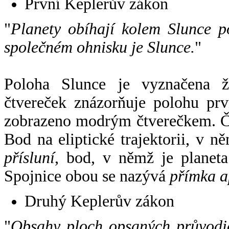
První Keplerův zákon
"
Planety obíhají kolem Slunce p
společném ohnisku je Slunce.
"
Poloha Slunce je vyznačena 
čtvereček znázorňuje polohu pr
zobrazeno modrým čtverečkem. Če
Bod na eliptické trajektorii, v n
přísluní
, bod, v němž je planet
Spojnice obou se nazývá
přímka a
Druhý Keplerův zákon
"
Obsahy ploch opsaných průvodič