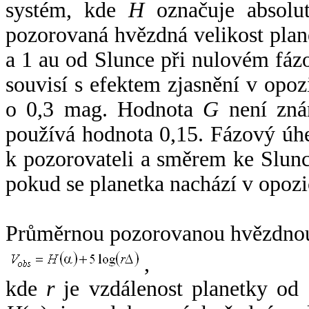
systém, kde
H
označuje absolut
pozorovaná hvězdná velikost plan
a 1 au od Slunce při nulovém fá
souvisí s efektem zjasnění v opoz
o 0,3 mag. Hodnota
G
není zná
používá hodnota 0,15. Fázový úh
k pozorovateli a směrem ke Slunc
pokud se planetka nachází v opozi
Průměrnou pozorovanou hvězdnou 
,
kde
r
je vzdálenost planetky od