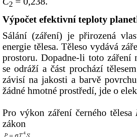
C
= 0,238.
2
Výpočet efektivní teploty plan
Sálání (záření) je přirozená vla
energie tělesa. Těleso vydává zá
prostoru. Dopadne-li toto záření n
se odráží a část prochází tělesem
závisí na jakosti a barvě povrch
žádné hmotné prostředí, jde o ele
Pro výkon záření černého tělesa
zákon