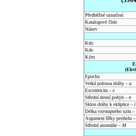
Předběžné označení
Katalogové číslo
Název
Kdy
Kde
Kým
E
(Ekv
Epocha
Velká poloosa dráhy –
a
Excentricita –
e
Střední denní pohyb –
n
Sklon dráhy k ekliptice –
i
Délka vzestupného uzlu –
Argument šířky perihelu 
Střední anomálie –
M