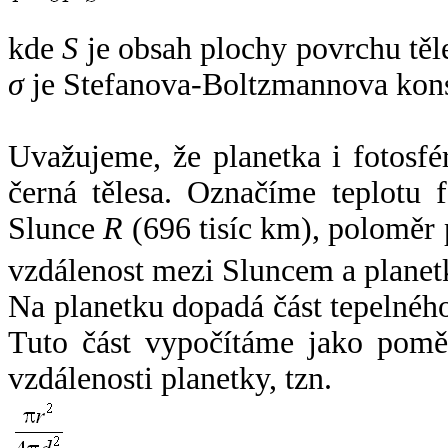
kde
S
je obsah plochy povrchu těl
σ
je Stefanova-Boltzmannova kons
Uvažujeme, že planetka i fotosfér
černá tělesa. Označíme teplotu 
Slunce
R
(696 tisíc km), poloměr
vzdálenost mezi Sluncem a plane
Na planetku dopadá část tepelnéh
Tuto část vypočítáme jako pomě
vzdálenosti planetky, tzn.