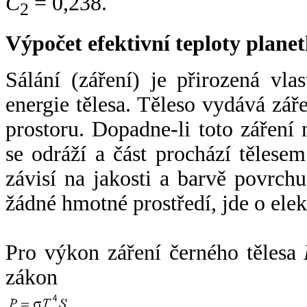
C
= 0,238.
2
Výpočet efektivní teploty plan
Sálání (záření) je přirozená vla
energie tělesa. Těleso vydává zá
prostoru. Dopadne-li toto záření n
se odráží a část prochází tělesem
závisí na jakosti a barvě povrch
žádné hmotné prostředí, jde o ele
Pro výkon záření černého tělesa
zákon