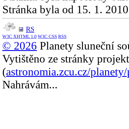
Stránka byla od 15. 1. 201
RS
W3C
XHTML 1.0
W3C
CSS
RSS
© 2026
Planety sluneční so
Vytištěno ze stránky projek
(
astronomia.zcu.cz/planety
Nahrávám...