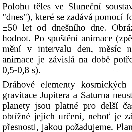
Polohu těles ve Sluneční sousta
"dnes"), které se zadává pomocí 
±50 let od dnešního dne. Obráz
hodnot. Po spuštění animace (zpě
mění v intervalu den, měsíc ne
animace je závislá na době potř
0,5-0,8 s).
Dráhové elementy kosmických t
gravitace Jupitera a Saturna neu
planety jsou platné pro delší č
obtížné jejich určení, neboť je 
přesnosti, jakou požadujeme. Pla