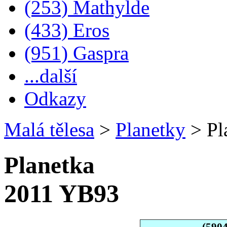
(253) Mathylde
(433) Eros
(951) Gaspra
...další
Odkazy
Malá tělesa
>
Planetky
>
Pl
Planetka
2011 YB93
(590