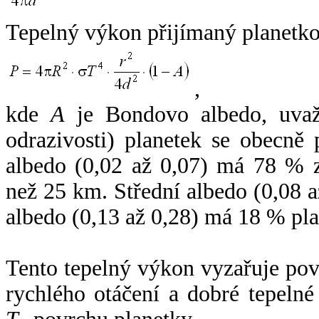
Tepelný výkon přijímaný planetko
,
kde
A
je Bondovo albedo, uvaž
odrazivosti) planetek se obecně
albedo (0,02 až 0,07) má 78 % z
než 25 km. Střední albedo (0,08 
albedo (0,13 až 0,28) má 18 % pla
Tento tepelný výkon vyzařuje po
rychlého otáčení a dobré tepelné