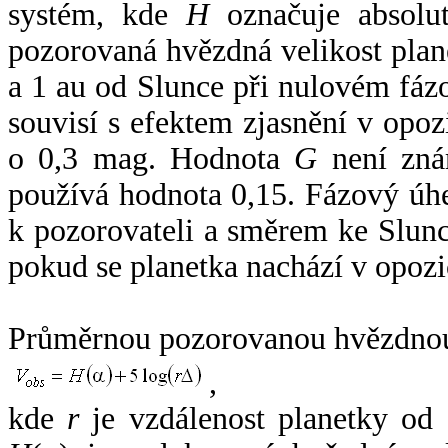
systém, kde
H
označuje absolut
pozorovaná hvězdná velikost plan
a 1 au od Slunce při nulovém fá
souvisí s efektem zjasnění v opoz
o 0,3 mag. Hodnota
G
není zná
používá hodnota 0,15. Fázový úh
k pozorovateli a směrem ke Slunc
pokud se planetka nachází v opozi
Průměrnou pozorovanou hvězdnou 
,
kde
r
je vzdálenost planetky od