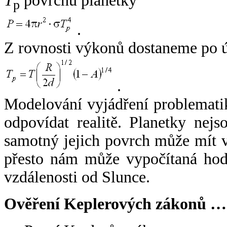
T
povrchu planetky
p
.
Z rovnosti výkonů dostaneme po 
.
Modelování vyjádření problemati
odpovídat realitě. Planetky nejso
samotný jejich povrch může mít v
přesto nám může vypočítaná hodn
vzdálenosti od Slunce.
Ověření Keplerových zákonů …