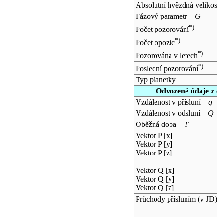
Absolutní hvězdná velikos
Fázový parametr –
G
*)
Počet pozorování
*)
Počet opozic
*)
Pozorována v letech
*)
Poslední pozorování
Typ planetky
Odvozené údaje z 
Vzdálenost v přísluní –
q
Vzdálenost v odsluní –
Q
Oběžná doba –
T
Vektor P [x]
Vektor P [y]
Vektor P [z]
Vektor Q [x]
Vektor Q [y]
Vektor Q [z]
Průchody přísluním (v
JD
)