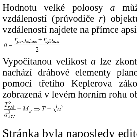
Hodnotu velké poloosy
a
může
vzdáleností (průvodiče
r
) objekt
vzdáleností najdete na přímce apsi
Vypočítanou velikost
a
lze zkont
nachází dráhové elementy plane
pomocí třetího Keplerova zák
zobrazená v levém horním rohu o
Stránka byla naposledy edi