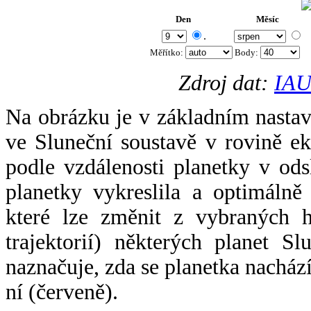
Den
Měsíc
.
Měřítko:
Body
:
Zdroj dat:
IAU
Na obrázku je v základním nastav
ve Sluneční soustavě v rovině ek
podle vzdálenosti planetky v odsl
planetky vykreslila a optimálně
které lze změnit z vybraných h
trajektorií) některých planet Sl
naznačuje, zda se planetka nacház
ní (červeně).