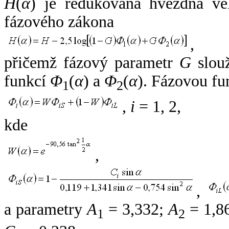
H
(
α
) je redukovaná hvězdná vel
fázového zákona
,
přičemž fázový parametr
G
slouž
funkcí
Φ
(
α
) a
Φ
(
α
). Fázovou fu
1
2
,
i
= 1, 2,
kde
,
,
a parametry
A
= 3,332;
A
= 1,8
1
2