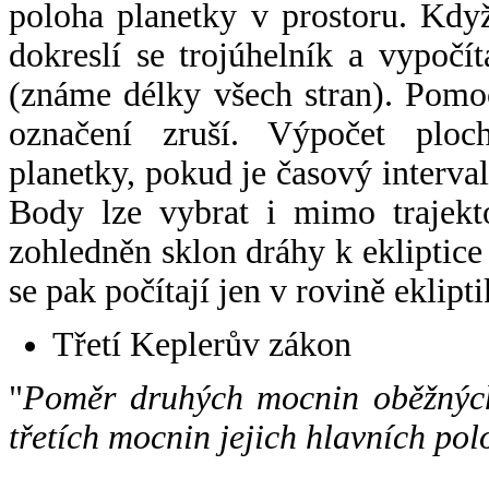
poloha planetky v prostoru. Kdy
dokreslí se trojúhelník a vypoč
(známe délky všech stran). Pomo
označení zruší. Výpočet ploch
planetky, pokud je časový interval
Body lze vybrat i mimo trajekto
zohledněn sklon dráhy k ekliptice
se pak počítají jen v rovině eklipti
Třetí Keplerův zákon
"
Poměr druhých mocnin oběžných
třetích mocnin jejich hlavních pol