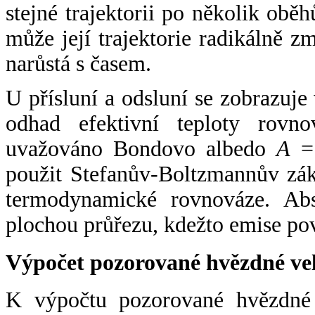
stejné trajektorii po několik oběh
může její trajektorie radikálně zm
narůstá s časem.
U přísluní a odsluní se zobrazuje
odhad efektivní teploty rovno
uvažováno Bondovo albedo
A
= 
použit Stefanův-Boltzmannův zák
termodynamické rovnováze. Abs
plochou průřezu, kdežto emise po
Výpočet pozorované hvězdné ve
K výpočtu pozorované hvězdné v