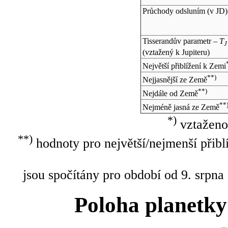
Průchody odsluním (v
JD
)
Tisserandův parametr –
T
J
(vztažený k Jupiteru)
Největší přiblížení k Zemi
**)
Nejjasnější ze Země
**)
Nejdále od Země
**
Nejméně jasná ze Země
*)
vztaženo
**)
hodnoty pro největší/nejmenší přibl
jsou spočítány pro období od 9. srpna
Poloha planetky