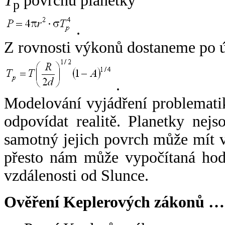
T
povrchu planetky
p
.
Z rovnosti výkonů dostaneme po 
.
Modelování vyjádření problemati
odpovídat realitě. Planetky nejso
samotný jejich povrch může mít v
přesto nám může vypočítaná hodn
vzdálenosti od Slunce.
Ověření Keplerových zákonů …