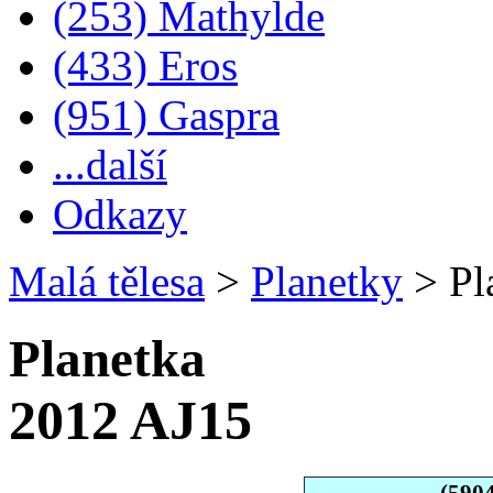
(253) Mathylde
(433) Eros
(951) Gaspra
...další
Odkazy
Malá tělesa
>
Planetky
>
Pl
Planetka
2012 AJ15
(590