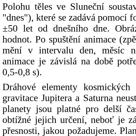
Polohu těles ve Sluneční sousta
"dnes"), které se zadává pomocí 
±50 let od dnešního dne. Obráz
hodnot. Po spuštění animace (zpě
mění v intervalu den, měsíc ne
animace je závislá na době potř
0,5-0,8 s).
Dráhové elementy kosmických t
gravitace Jupitera a Saturna neu
planety jsou platné pro delší č
obtížné jejich určení, neboť je 
přesnosti, jakou požadujeme. Pla