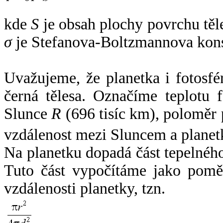
kde
S
je obsah plochy povrchu těl
σ
je Stefanova-Boltzmannova kons
Uvažujeme, že planetka i fotosfér
černá tělesa. Označíme teplotu 
Slunce
R
(696 tisíc km), poloměr
vzdálenost mezi Sluncem a plane
Na planetku dopadá část tepelnéh
Tuto část vypočítáme jako pomě
vzdálenosti planetky, tzn.