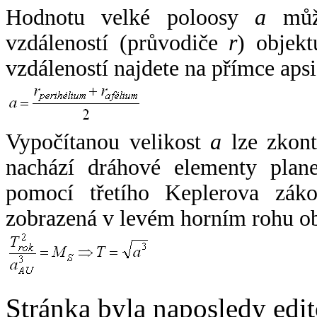
Hodnotu velké poloosy
a
může
vzdáleností (průvodiče
r
) objekt
vzdáleností najdete na přímce apsi
Vypočítanou velikost
a
lze zkont
nachází dráhové elementy plane
pomocí třetího Keplerova zák
zobrazená v levém horním rohu o
Stránka byla naposledy edi