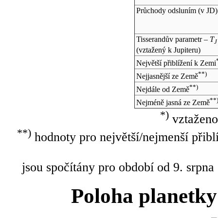
Průchody odsluním (v
JD
)
Tisserandův parametr –
T
J
(vztažený k Jupiteru)
Největší přiblížení k Zemi
**)
Nejjasnější ze Země
**)
Nejdále od Země
**
Nejméně jasná ze Země
*)
vztaženo
**)
hodnoty pro největší/nejmenší přibl
jsou spočítány pro období od 9. srpna
Poloha planetky