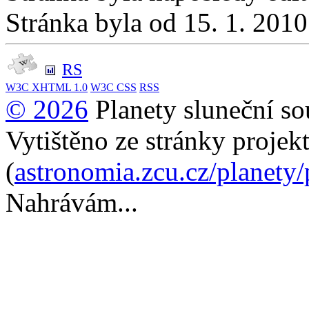
Stránka byla od 15. 1. 201
RS
W3C
XHTML 1.0
W3C
CSS
RSS
© 2026
Planety sluneční so
Vytištěno ze stránky projek
(
astronomia.zcu.cz/planety
Nahrávám...