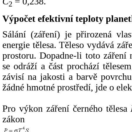
C
= 0,238.
2
Výpočet efektivní teploty plan
Sálání (záření) je přirozená vla
energie tělesa. Těleso vydává zá
prostoru. Dopadne-li toto záření n
se odráží a část prochází tělesem
závisí na jakosti a barvě povrch
žádné hmotné prostředí, jde o ele
Pro výkon záření černého tělesa
zákon