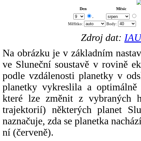
Den
Měsíc
.
Měřítko:
Body
:
Zdroj dat:
IAU
Na obrázku je v základním nastav
ve Sluneční soustavě v rovině ek
podle vzdálenosti planetky v odsl
planetky vykreslila a optimálně
které lze změnit z vybraných h
trajektorií) některých planet Sl
naznačuje, zda se planetka nacház
ní (červeně).