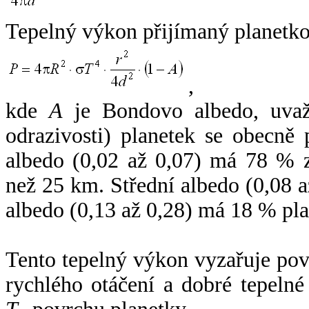
Tepelný výkon přijímaný planetko
,
kde
A
je Bondovo albedo, uvaž
odrazivosti) planetek se obecně
albedo (0,02 až 0,07) má 78 % z
než 25 km. Střední albedo (0,08 
albedo (0,13 až 0,28) má 18 % pla
Tento tepelný výkon vyzařuje po
rychlého otáčení a dobré tepelné