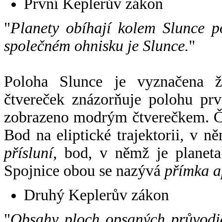
První Keplerův zákon
"
Planety obíhají kolem Slunce p
společném ohnisku je Slunce.
"
Poloha Slunce je vyznačena 
čtvereček znázorňuje polohu pr
zobrazeno modrým čtverečkem. Če
Bod na eliptické trajektorii, v n
přísluní
, bod, v němž je planet
Spojnice obou se nazývá
přímka a
Druhý Keplerův zákon
"
Obsahy ploch opsaných průvodič