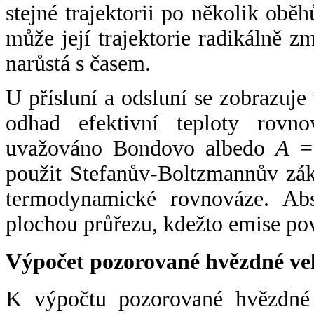
stejné trajektorii po několik oběh
může její trajektorie radikálně zm
narůstá s časem.
U přísluní a odsluní se zobrazuje
odhad efektivní teploty rovno
uvažováno Bondovo albedo
A
= 
použit Stefanův-Boltzmannův zák
termodynamické rovnováze. Abs
plochou průřezu, kdežto emise po
Výpočet pozorované hvězdné ve
K výpočtu pozorované hvězdné v