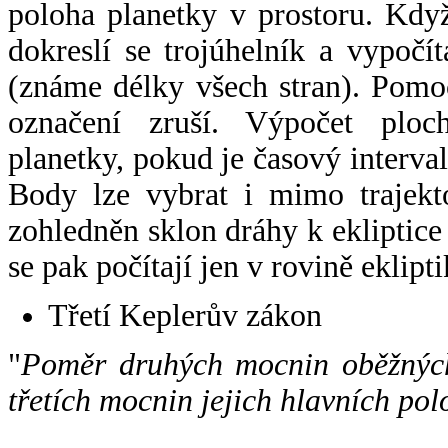
poloha planetky v prostoru. Kdy
dokreslí se trojúhelník a vypoč
(známe délky všech stran). Pomo
označení zruší. Výpočet ploch
planetky, pokud je časový interval
Body lze vybrat i mimo trajekto
zohledněn sklon dráhy k ekliptice
se pak počítají jen v rovině eklipti
Třetí Keplerův zákon
"
Poměr druhých mocnin oběžných
třetích mocnin jejich hlavních pol