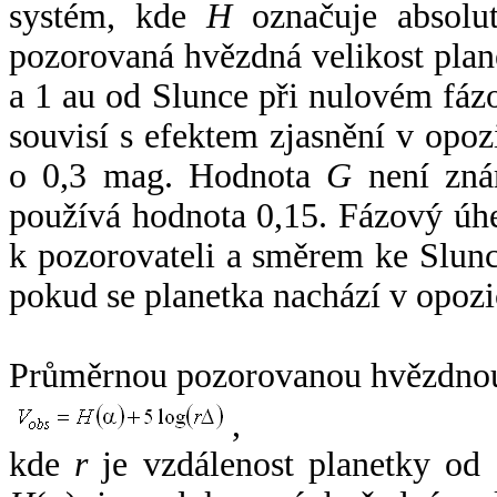
systém, kde
H
označuje absolut
pozorovaná hvězdná velikost plan
a 1 au od Slunce při nulovém fá
souvisí s efektem zjasnění v opoz
o 0,3 mag. Hodnota
G
není zná
používá hodnota 0,15. Fázový úh
k pozorovateli a směrem ke Slunc
pokud se planetka nachází v opozi
Průměrnou pozorovanou hvězdnou 
,
kde
r
je vzdálenost planetky od