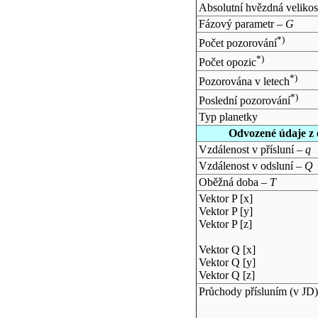
Absolutní hvězdná velikos
Fázový parametr –
G
*)
Počet pozorování
*)
Počet opozic
*)
Pozorována v letech
*)
Poslední pozorování
Typ planetky
Odvozené údaje z 
Vzdálenost v přísluní –
q
Vzdálenost v odsluní –
Q
Oběžná doba –
T
Vektor P [x]
Vektor P [y]
Vektor P [z]
Vektor Q [x]
Vektor Q [y]
Vektor Q [z]
Průchody přísluním (v
JD
)