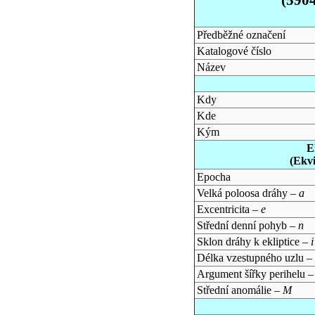
Předběžné označení
Katalogové číslo
Název
Kdy
Kde
Kým
E
(Ekv
Epocha
Velká poloosa dráhy –
a
Excentricita –
e
Střední denní pohyb –
n
Sklon dráhy k ekliptice –
i
Délka vzestupného uzlu –
Argument šířky perihelu 
Střední anomálie –
M