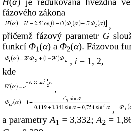
H
(
α
) je redukovaná hvězdná vel
fázového zákona
,
přičemž fázový parametr
G
slouž
funkcí
Φ
(
α
) a
Φ
(
α
). Fázovou fu
1
2
,
i
= 1, 2,
kde
,
,
a parametry
A
= 3,332;
A
= 1,8
1
2