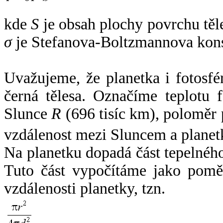
kde
S
je obsah plochy povrchu těl
σ
je Stefanova-Boltzmannova kons
Uvažujeme, že planetka i fotosfér
černá tělesa. Označíme teplotu 
Slunce
R
(696 tisíc km), poloměr
vzdálenost mezi Sluncem a plane
Na planetku dopadá část tepelnéh
Tuto část vypočítáme jako pomě
vzdálenosti planetky, tzn.