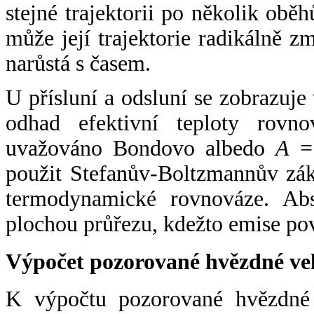
stejné trajektorii po několik oběh
může její trajektorie radikálně zm
narůstá s časem.
U přísluní a odsluní se zobrazuje
odhad efektivní teploty rovno
uvažováno Bondovo albedo
A
= 
použit Stefanův-Boltzmannův zák
termodynamické rovnováze. Abs
plochou průřezu, kdežto emise po
Výpočet pozorované hvězdné ve
K výpočtu pozorované hvězdné v