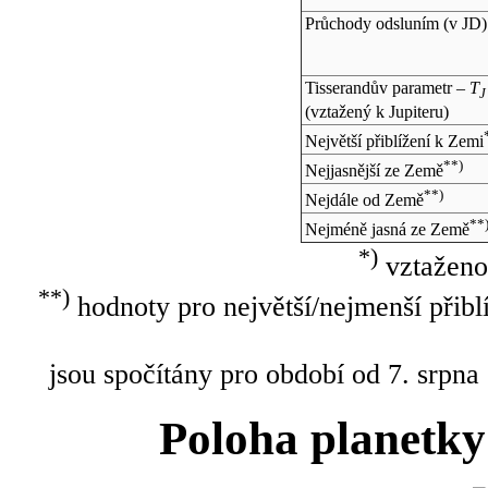
Průchody odsluním (v
JD
)
Tisserandův parametr –
T
J
(vztažený k Jupiteru)
Největší přiblížení k Zemi
**)
Nejjasnější ze Země
**)
Nejdále od Země
**
Nejméně jasná ze Země
*)
vztaženo
**)
hodnoty pro největší/nejmenší přibl
jsou spočítány pro období od 7. srpna
Poloha planetky