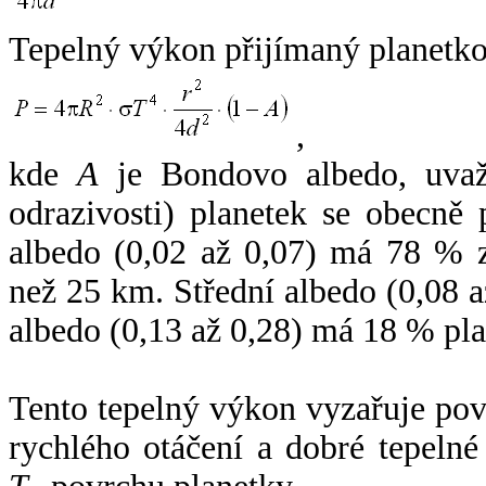
Tepelný výkon přijímaný planetko
,
kde
A
je Bondovo albedo, uvaž
odrazivosti) planetek se obecně
albedo (0,02 až 0,07) má 78 % z
než 25 km. Střední albedo (0,08 
albedo (0,13 až 0,28) má 18 % pla
Tento tepelný výkon vyzařuje po
rychlého otáčení a dobré tepelné