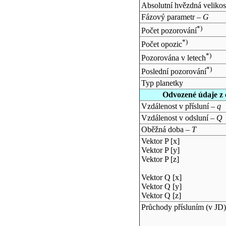
Absolutní hvězdná velikos
Fázový parametr –
G
*)
Počet pozorování
*)
Počet opozic
*)
Pozorována v letech
*)
Poslední pozorování
Typ planetky
Odvozené údaje z 
Vzdálenost v přísluní –
q
Vzdálenost v odsluní –
Q
Oběžná doba –
T
Vektor P [x]
Vektor P [y]
Vektor P [z]
Vektor Q [x]
Vektor Q [y]
Vektor Q [z]
Průchody přísluním (v
JD
)