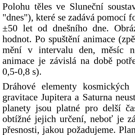
Polohu těles ve Sluneční sousta
"dnes"), které se zadává pomocí 
±50 let od dnešního dne. Obráz
hodnot. Po spuštění animace (zpě
mění v intervalu den, měsíc ne
animace je závislá na době potř
0,5-0,8 s).
Dráhové elementy kosmických t
gravitace Jupitera a Saturna neu
planety jsou platné pro delší č
obtížné jejich určení, neboť je 
přesnosti, jakou požadujeme. Pla