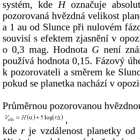
systém, kde
H
označuje absolut
pozorovaná hvězdná velikost plan
a 1 au od Slunce při nulovém fá
souvisí s efektem zjasnění v opoz
o 0,3 mag. Hodnota
G
není zná
používá hodnota 0,15. Fázový úh
k pozorovateli a směrem ke Slunc
pokud se planetka nachází v opozi
Průměrnou pozorovanou hvězdnou 
,
kde
r
je vzdálenost planetky od