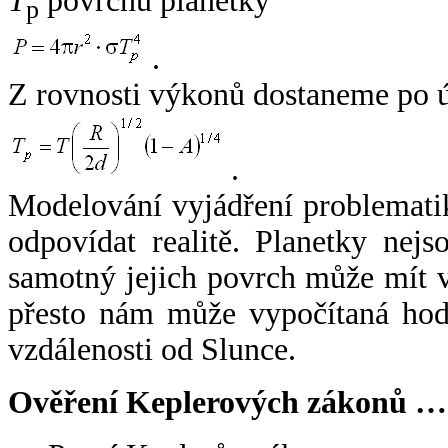
T
povrchu planetky
p
.
Z rovnosti výkonů dostaneme po 
.
Modelování vyjádření problemati
odpovídat realitě. Planetky nejso
samotný jejich povrch může mít v
přesto nám může vypočítaná hodn
vzdálenosti od Slunce.
Ověření Keplerových zákonů …