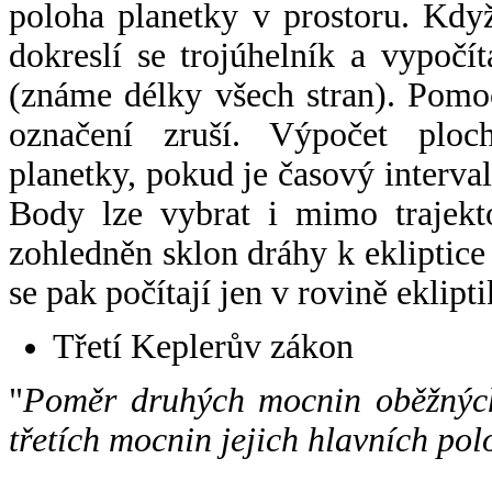
poloha planetky v prostoru. Kdy
dokreslí se trojúhelník a vypoč
(známe délky všech stran). Pomo
označení zruší. Výpočet ploch
planetky, pokud je časový interval
Body lze vybrat i mimo trajekto
zohledněn sklon dráhy k ekliptice
se pak počítají jen v rovině eklipti
Třetí Keplerův zákon
"
Poměr druhých mocnin oběžných
třetích mocnin jejich hlavních pol