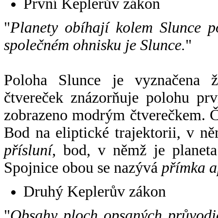
První Keplerův zákon
"
Planety obíhají kolem Slunce p
společném ohnisku je Slunce.
"
Poloha Slunce je vyznačena 
čtvereček znázorňuje polohu pr
zobrazeno modrým čtverečkem. Če
Bod na eliptické trajektorii, v n
přísluní
, bod, v němž je planet
Spojnice obou se nazývá
přímka a
Druhý Keplerův zákon
"
Obsahy ploch opsaných průvodič