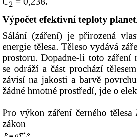
C
= 0,238.
2
Výpočet efektivní teploty plan
Sálání (záření) je přirozená vla
energie tělesa. Těleso vydává zá
prostoru. Dopadne-li toto záření n
se odráží a část prochází tělesem
závisí na jakosti a barvě povrch
žádné hmotné prostředí, jde o ele
Pro výkon záření černého tělesa
zákon