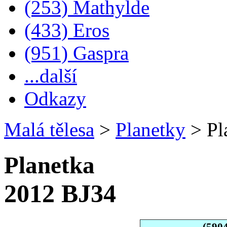
(253) Mathylde
(433) Eros
(951) Gaspra
...další
Odkazy
Malá tělesa
>
Planetky
>
Pl
Planetka
2012 BJ34
(590