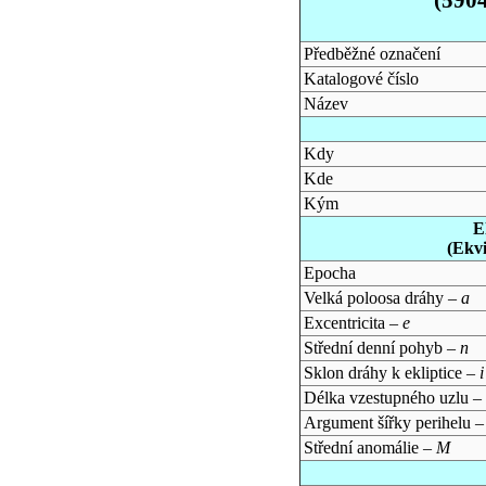
Předběžné označení
Katalogové číslo
Název
Kdy
Kde
Kým
E
(Ekv
Epocha
Velká poloosa dráhy –
a
Excentricita –
e
Střední denní pohyb –
n
Sklon dráhy k ekliptice –
i
Délka vzestupného uzlu –
Argument šířky perihelu 
Střední anomálie –
M