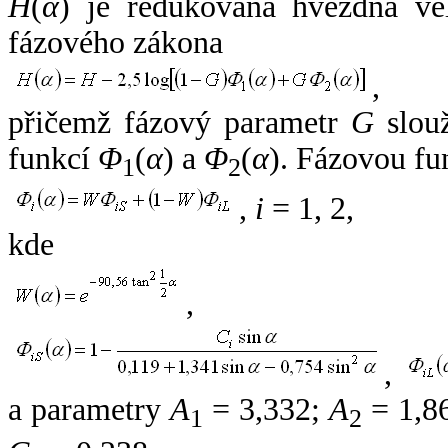
H
(
α
) je redukovaná hvězdná vel
fázového zákona
,
přičemž fázový parametr
G
slouž
funkcí
Φ
(
α
) a
Φ
(
α
). Fázovou fu
1
2
,
i
= 1, 2,
kde
,
,
a parametry
A
= 3,332;
A
= 1,8
1
2