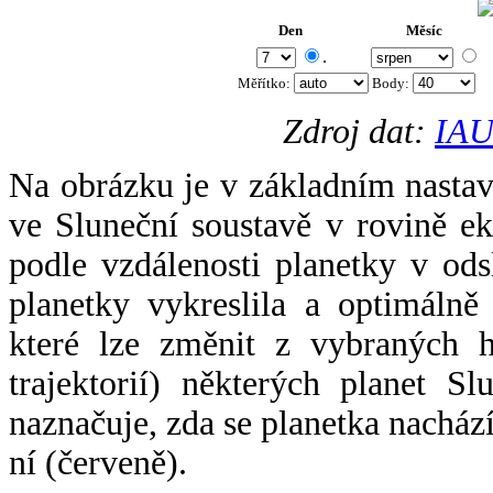
Den
Měsíc
.
Měřítko:
Body
:
Zdroj dat:
IAU
Na obrázku je v základním nastav
ve Sluneční soustavě v rovině ek
podle vzdálenosti planetky v odsl
planetky vykreslila a optimálně
které lze změnit z vybraných h
trajektorií) některých planet Sl
naznačuje, zda se planetka nacház
ní (červeně).