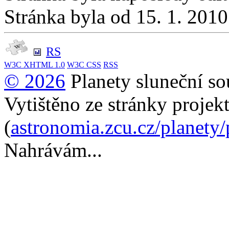
Stránka byla od 15. 1. 201
RS
W3C
XHTML 1.0
W3C
CSS
RSS
© 2026
Planety sluneční so
Vytištěno ze stránky projek
(
astronomia.zcu.cz/planety
Nahrávám...