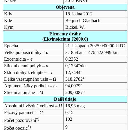
Název
2012 BN85
Objevena
Kdy
18. ledna 2012
Kde
Bergisch Gladbach
Kým
Bickel, W.
Elementy dráhy
(Ekvinokcium J2000,0)
Epocha
21. listopadu 2025 0:00:00 UTC
Velká poloosa dráhy –
a
3,1854 au – 476 522 999 km
Excentricita –
e
0,2352
Střední denní pohyb –
n
0,1734°/den
Sklon dráhy k ekliptice –
i
12,7494°
Délka vzestupného uzlu –
Ω
318,2782°
Argument šířky perihelu –
ω
94,0079°
Střední anomálie –
M
209,0087°
Další údaje
Absolutní hvězdná velikost –
H
16,93 mag
Fázový parametr –
G
0,15
*)
102
Počet pozorování
*)
9
Počet opozic