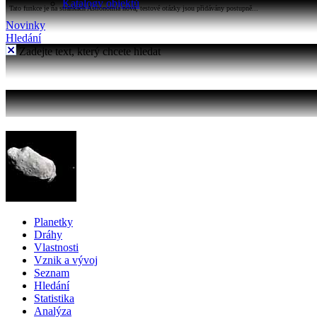
Katalogy objektů
Tato funkce je na stránkách Astronomia nová, testové otázky jsou přidávány postupně...
Novinky
Hledání
Zadejte text, který chcete hledat
Planetky
Dráhy
Vlastnosti
Vznik a vývoj
Seznam
Hledání
Statistika
Analýza