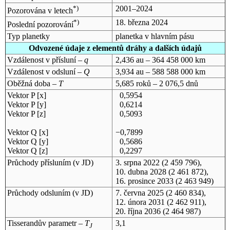
*)
2001–2024
Pozorována v letech
*)
18. března 2024
Poslední pozorování
Typ planetky
planetka v hlavním pásu
Odvozené údaje z elementů dráhy a dalších údajů
Vzdálenost v přísluní –
q
2,436 au – 364 458 000 km
Vzdálenost v odsluní –
Q
3,934 au – 588 588 000 km
Oběžná doba –
T
5,685 roků – 2 076,5 dnů
Vektor P [x]
0,5954
Vektor P [y]
0,6214
Vektor P [z]
0,5093
Vektor Q [x]
−0,7899
Vektor Q [y]
0,5686
Vektor Q [z]
0,2297
Průchody přísluním (v
JD
)
3. srpna 2022
(2 459 796),
10. dubna 2028
(2 461 872),
16. prosince 2033
(2 463 949)
Průchody odsluním (v
JD
)
7. června 2025
(2 460 834),
12. února 2031
(2 462 911),
20. října 2036
(2 464 987)
Tisserandův parametr –
T
3,1
J