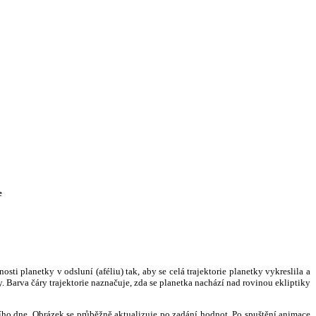
e
i planetky v odsluní (aféliu) tak, aby se celá trajektorie planetky vykreslila a
. Barva čáry trajektorie naznačuje, zda se planetka nachází nad rovinou ekliptiky
ního dne. Obrázek se průběžně aktualizuje po zadání hodnot. Po spuštění animace