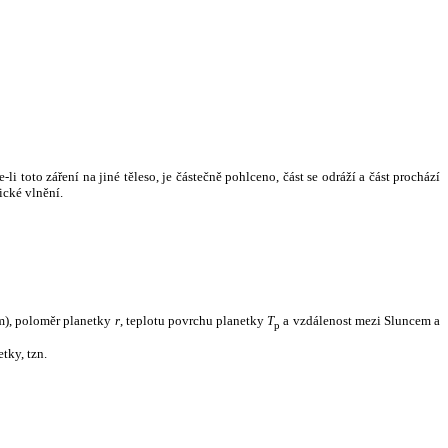
i toto záření na jiné těleso, je částečně pohlceno, část se odráží a část prochází
ické vlnění.
m), poloměr planetky
r
, teplotu povrchu planetky
T
a vzdálenost mezi Sluncem a
p
tky, tzn.