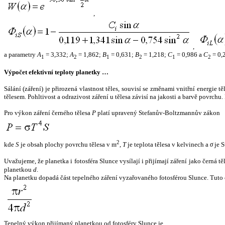
,
,
a parametry
A
= 3,332;
A
= 1,862;
B
= 0,631;
B
= 1,218;
C
= 0,986 a
C
= 0,
1
2
1
2
1
2
Výpočet efektivní teploty planetky …
Sálání (záření) je přirozená vlastnost těles, souvisí se změnami vnitřní energie 
tělesem. Pohltivost a odrazivost záření u tělesa závisí na jakosti a barvě povrch
Pro výkon záření černého tělesa
P
platí upravený Stefanův-Boltzmannův zákon
2
kde
S
je obsah plochy povrchu tělesa v m
,
T
je teplota tělesa v kelvinech a
σ
je S
Uvažujeme, že planetka i fotosféra Slunce vysílají i přijímají záření jako černá 
planetkou
d
.
Na planetku dopadá část tepelného záření vyzařovaného fotosférou Slunce. Tuto 
Tepelný výkon přijímaný planetkou od fotosféry Slunce je