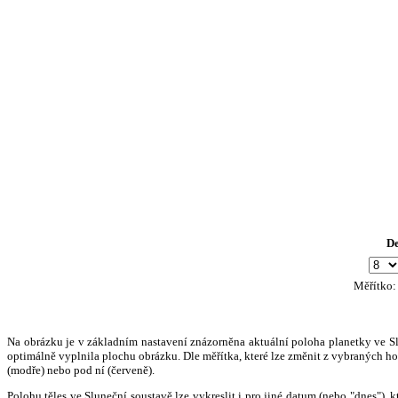
D
Měřítko
Na obrázku je v základním nastavení znázorněna aktuální poloha planetky ve Slun
optimálně vyplnila plochu obrázku. Dle měřítka, které lze změnit z vybraných hod
(modře) nebo pod ní (červeně).
Polohu těles ve Sluneční soustavě lze vykreslit i pro jiné datum (nebo "dnes")