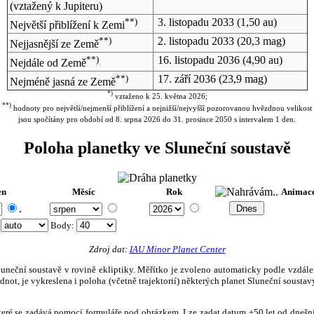
(vztažený k Jupiteru)
**)
3. listopadu 2033
(1,50 au)
Největší přiblížení k Zemi
**)
2. listopadu 2033
(20,3 mag)
Nejjasnější ze Země
**)
16. listopadu 2036
(4,90 au)
Nejdále od Země
**)
17. září 2036
(23,9 mag)
Nejméně jasná ze Země
*)
vztaženo k 25. května 2026;
**)
hodnoty pro největší/nejmenší přiblížení a nejnižší/nejvyšší pozorovanou hvězdnou velikost
jsou spočítány pro období od 8. srpna 2026 do 31. prosince 2050 s intervalem 1 den.
Poloha planetky ve Sluneční soustavě
en
Měsíc
Rok
Animac
.
:
Body
:
Zdroj dat:
IAU Minor Planet Center
eční soustavě v rovině ekliptiky. Měřítko je zvoleno automaticky podle vzdálenost
not, je vykreslena i poloha (včetně trajektorií) některých planet Sluneční soustavy
, které se zadává pomocí formuláře pod obrázkem. Lze zadat datum ±50 let od dneš