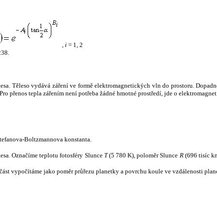
,
i
= 1, 2
238.
tělesa. Těleso vydává záření ve formě elektromagnetických vln do prostoru. Dopadne-l
u. Pro přenos tepla zářením není potřeba žádné hmotné prostředí, jde o elektromagnet
tefanova-Boltzmannova konstanta.
tělesa. Označíme teplotu fotosféry Slunce
T
(5 780 K), poloměr Slunce
R
(696 tisíc k
část vypočítáme jako poměr průřezu planetky a povrchu koule ve vzdálenosti plane