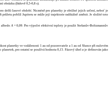
ní obrázku (řádově 0,5-0,8 s).
ro delší časové období. Nicméně pro planetky je obtížné jejich určení, neboť je
růletu poblíž Jupiteru se může její trajektorie radikálně změnit. Je složité toto
o albedo
A
= 0,09. Pro výpočet efektivní teploty je použit Stefanův-Boltzmannův
kost planetky ve vzdálenosti 1 au od pozorovatele a 1 au od Slunce při nulovém
planetek, pro ostatní se používá hodnota 0,15. Fázový úhel
α
je definován jako