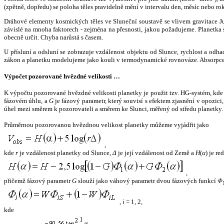
(zpětně, dopředu) se poloha těles pravidelně mění v intervalu den, měsíc nebo ro
Dráhové elementy kosmických těles ve Sluneční soustavě se vlivem gravitace Jup
závislé na mnoha faktorech - zejména na přesnosti, jakou požadujeme. Planetka se
obecně určit. Chyba narůstá s časem.
U přísluní a odsluní se zobrazuje vzdálenost objektu od Slunce, rychlost a od
zákon a planetku modelujeme jako kouli v termodynamické rovnováze. Absorpce 
Výpočet pozorované hvězdné velikosti …
K výpočtu pozorované hvězdné velikosti planetky je použit tzv. HG-systém, kd
fázovém úhlu, a
G
je fázový parametr, který souvisí s efektem zjasnění v opozic
úhel mezi směrem k pozorovateli a směrem ke Slunci, měřený od středu planetky. 
Průměrnou pozorovanou hvězdnou velikost planetky můžeme vyjádřit jako
,
kde
r
je vzdálenost planetky od Slunce,
Δ
je její vzdálenost od Země a
H
(
α
) je r
,
přičemž fázový parametr
G
slouží jako váhový parametr dvou fázových funkcí
Φ
,
i
= 1, 2,
kde