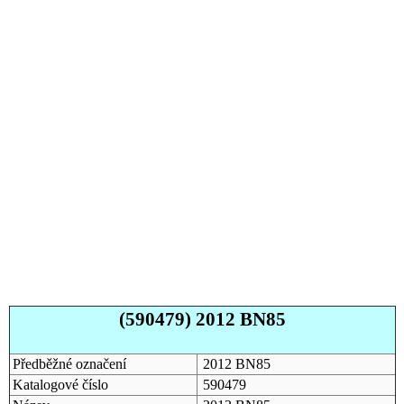
(590479) 2012 BN85
Předběžné označení
2012 BN85
Katalogové číslo
590479