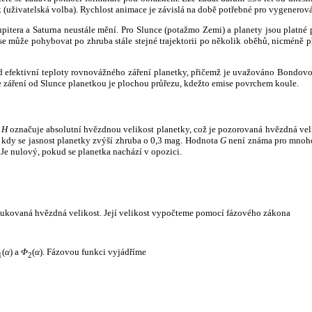
k (uživatelská volba). Rychlost animace je závislá na době potřebné pro vygenerová
itera a Saturna neustále mění. Pro Slunce (potažmo Zemi) a planety jsou platné p
 může pohybovat po zhruba stále stejné trajektorii po několik oběhů, nicméně při p
had efektivní teploty rovnovážného záření planetky, přičemž je uvažováno Bondov
záření od Slunce planetkou je plochou průřezu, kdežto emise povrchem koule.
e
H
označuje absolutní hvězdnou velikost planetky, což je pozorovaná hvězdná veli
i, kdy se jasnost planetky zvýší zhruba o 0,3 mag. Hodnota
G
není známa pro mnoho 
Je nulový, pokud se planetka nachází v opozici.
edukovaná hvězdná velikost. Její velikost vypočteme pomocí fázového zákona
(
α
) a
Φ
(
α
). Fázovou funkci vyjádříme
1
2