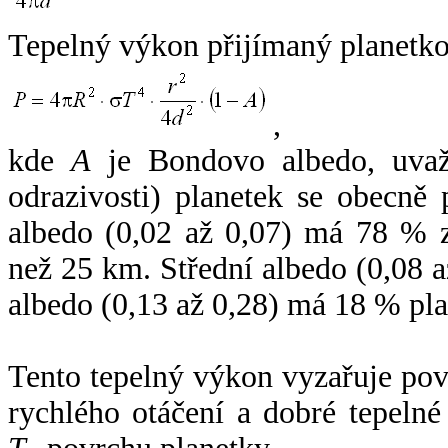
Tepelný výkon přijímaný planetko
,
kde
A
je Bondovo albedo, uvaž
odrazivosti) planetek se obecně
albedo (0,02 až 0,07) má 78 % z
než 25 km. Střední albedo (0,08 
albedo (0,13 až 0,28) má 18 % pla
Tento tepelný výkon vyzařuje po
rychlého otáčení a dobré tepelné