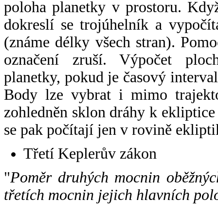
poloha planetky v prostoru. Kdy
dokreslí se trojúhelník a vypoč
(známe délky všech stran). Pomo
označení zruší. Výpočet ploch
planetky, pokud je časový interval
Body lze vybrat i mimo trajekto
zohledněn sklon dráhy k ekliptice
se pak počítají jen v rovině eklipti
Třetí Keplerův zákon
"
Poměr druhých mocnin oběžných
třetích mocnin jejich hlavních pol