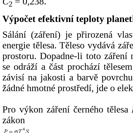
C
= 0,238.
2
Výpočet efektivní teploty plan
Sálání (záření) je přirozená vla
energie tělesa. Těleso vydává zá
prostoru. Dopadne-li toto záření n
se odráží a část prochází tělesem
závisí na jakosti a barvě povrch
žádné hmotné prostředí, jde o ele
Pro výkon záření černého tělesa
zákon