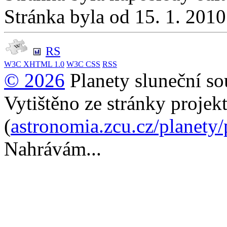
Stránka byla od 15. 1. 201
RS
W3C
XHTML 1.0
W3C
CSS
RSS
© 2026
Planety sluneční so
Vytištěno ze stránky projek
(
astronomia.zcu.cz/planety
Nahrávám...