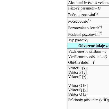
Absolutní hvězdná velikos
Fázový parametr –
G
*)
Počet pozorování
*)
Počet opozic
*)
Pozorována v letech
*)
Poslední pozorování
Typ planetky
Odvozené údaje z 
Vzdálenost v přísluní –
q
Vzdálenost v odsluní –
Q
Oběžná doba –
T
Vektor P [x]
Vektor P [y]
Vektor P [z]
Vektor Q [x]
Vektor Q [y]
Vektor Q [z]
Průchody přísluním (v
JD
)