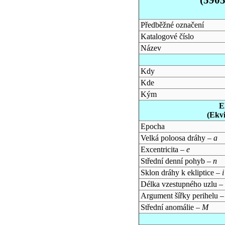
Předběžné označení
Katalogové číslo
Název
Kdy
Kde
Kým
E
(Ekv
Epocha
Velká poloosa dráhy –
a
Excentricita –
e
Střední denní pohyb –
n
Sklon dráhy k ekliptice –
i
Délka vzestupného uzlu –
Argument šířky perihelu 
Střední anomálie –
M