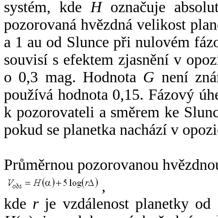
systém, kde
H
označuje absolut
pozorovaná hvězdná velikost plan
a 1 au od Slunce při nulovém fá
souvisí s efektem zjasnění v opoz
o 0,3 mag. Hodnota
G
není zná
používá hodnota 0,15. Fázový úh
k pozorovateli a směrem ke Slunc
pokud se planetka nachází v opozi
Průměrnou pozorovanou hvězdnou 
,
kde
r
je vzdálenost planetky od