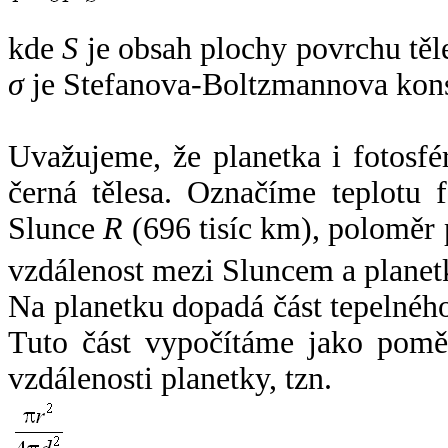
kde
S
je obsah plochy povrchu těl
σ
je Stefanova-Boltzmannova kons
Uvažujeme, že planetka i fotosfér
černá tělesa. Označíme teplotu 
Slunce
R
(696 tisíc km), poloměr
vzdálenost mezi Sluncem a plane
Na planetku dopadá část tepelnéh
Tuto část vypočítáme jako pomě
vzdálenosti planetky, tzn.