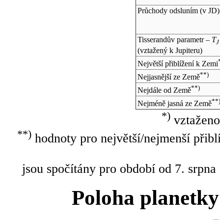
Průchody odsluním (v
JD
)
Tisserandův parametr –
T
J
(vztažený k Jupiteru)
Největší přiblížení k Zemi
**)
Nejjasnější ze Země
**)
Nejdále od Země
**
Nejméně jasná ze Země
*)
vztaženo
**)
hodnoty pro největší/nejmenší přibl
jsou spočítány pro období od 7. srpna
Poloha planetky