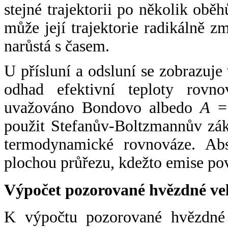
stejné trajektorii po několik oběh
může její trajektorie radikálně zm
narůstá s časem.
U přísluní a odsluní se zobrazuje
odhad efektivní teploty rovno
uvažováno Bondovo albedo
A
= 
použit Stefanův-Boltzmannův zák
termodynamické rovnováze. Abs
plochou průřezu, kdežto emise po
Výpočet pozorované hvězdné ve
K výpočtu pozorované hvězdné v