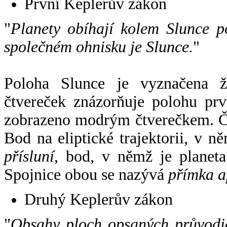
První Keplerův zákon
"
Planety obíhají kolem Slunce p
společném ohnisku je Slunce.
"
Poloha Slunce je vyznačena 
čtvereček znázorňuje polohu pr
zobrazeno modrým čtverečkem. Če
Bod na eliptické trajektorii, v n
přísluní
, bod, v němž je planet
Spojnice obou se nazývá
přímka a
Druhý Keplerův zákon
"
Obsahy ploch opsaných průvodič