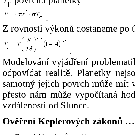
T
povrchu planetky
p
.
Z rovnosti výkonů dostaneme po 
.
Modelování vyjádření problemati
odpovídat realitě. Planetky nejso
samotný jejich povrch může mít v
přesto nám může vypočítaná hodn
vzdálenosti od Slunce.
Ověření Keplerových zákonů …