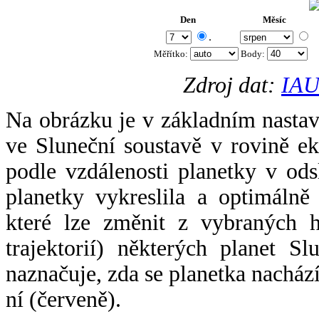
Den
Měsíc
.
Měřítko:
Body
:
Zdroj dat:
IAU
Na obrázku je v základním nastav
ve Sluneční soustavě v rovině ek
podle vzdálenosti planetky v odsl
planetky vykreslila a optimálně
které lze změnit z vybraných h
trajektorií) některých planet Sl
naznačuje, zda se planetka nacház
ní (červeně).