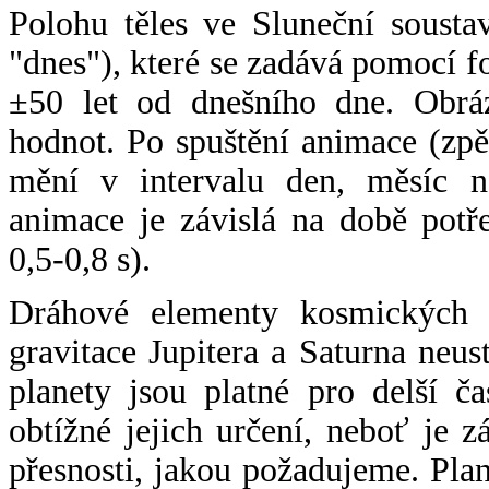
Polohu těles ve Sluneční sousta
"dnes"), které se zadává pomocí 
±50 let od dnešního dne. Obráz
hodnot. Po spuštění animace (zpě
mění v intervalu den, měsíc ne
animace je závislá na době potř
0,5-0,8 s).
Dráhové elementy kosmických t
gravitace Jupitera a Saturna neu
planety jsou platné pro delší č
obtížné jejich určení, neboť je 
přesnosti, jakou požadujeme. Pla