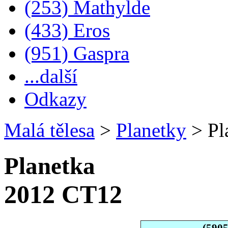
(253) Mathylde
(433) Eros
(951) Gaspra
...další
Odkazy
Malá tělesa
>
Planetky
>
Pl
Planetka
2012 CT12
(590