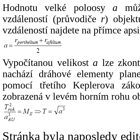
Hodnotu velké poloosy
a
může
vzdáleností (průvodiče
r
) objekt
vzdáleností najdete na přímce apsi
Vypočítanou velikost
a
lze zkont
nachází dráhové elementy plane
pomocí třetího Keplerova zák
zobrazená v levém horním rohu o
Stránka byla naposledy edi