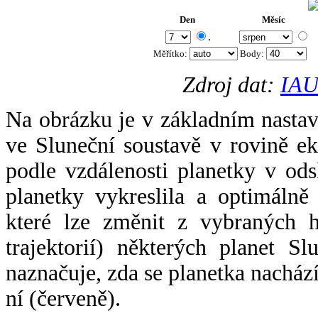
Den
Měsíc
.
Měřítko:
Body
:
Zdroj dat:
IAU
Na obrázku je v základním nastav
ve Sluneční soustavě v rovině ek
podle vzdálenosti planetky v odsl
planetky vykreslila a optimálně
které lze změnit z vybraných h
trajektorií) některých planet Sl
naznačuje, zda se planetka nacház
ní (červeně).