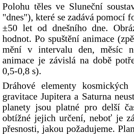
Polohu těles ve Sluneční sousta
"dnes"), které se zadává pomocí 
±50 let od dnešního dne. Obráz
hodnot. Po spuštění animace (zpě
mění v intervalu den, měsíc ne
animace je závislá na době potř
0,5-0,8 s).
Dráhové elementy kosmických t
gravitace Jupitera a Saturna neu
planety jsou platné pro delší č
obtížné jejich určení, neboť je 
přesnosti, jakou požadujeme. Pla