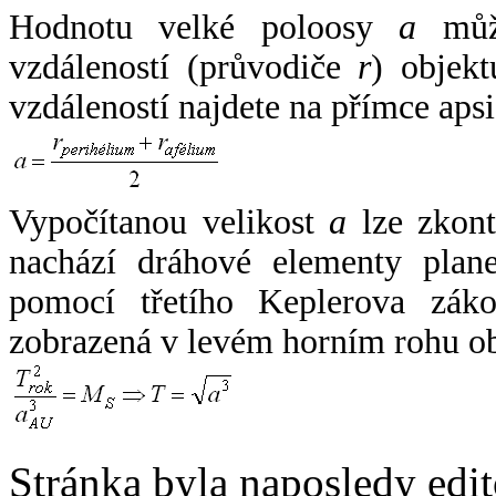
Hodnotu velké poloosy
a
může
vzdáleností (průvodiče
r
) objekt
vzdáleností najdete na přímce apsi
Vypočítanou velikost
a
lze zkont
nachází dráhové elementy plane
pomocí třetího Keplerova zák
zobrazená v levém horním rohu o
Stránka byla naposledy edi