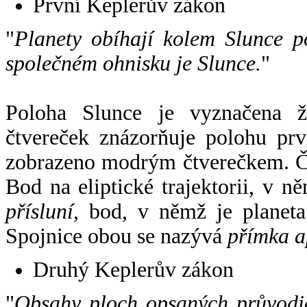
První Keplerův zákon
"
Planety obíhají kolem Slunce p
společném ohnisku je Slunce.
"
Poloha Slunce je vyznačena 
čtvereček znázorňuje polohu pr
zobrazeno modrým čtverečkem. Če
Bod na eliptické trajektorii, v n
přísluní
, bod, v němž je planet
Spojnice obou se nazývá
přímka a
Druhý Keplerův zákon
"
Obsahy ploch opsaných průvodič