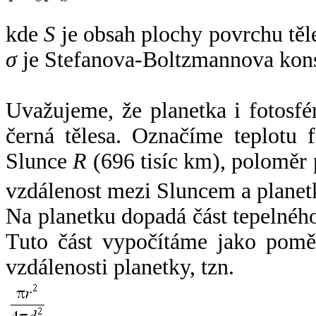
kde
S
je obsah plochy povrchu těl
σ
je Stefanova-Boltzmannova kons
Uvažujeme, že planetka i fotosfér
černá tělesa. Označíme teplotu 
Slunce
R
(696 tisíc km), poloměr
vzdálenost mezi Sluncem a plane
Na planetku dopadá část tepelnéh
Tuto část vypočítáme jako pomě
vzdálenosti planetky, tzn.