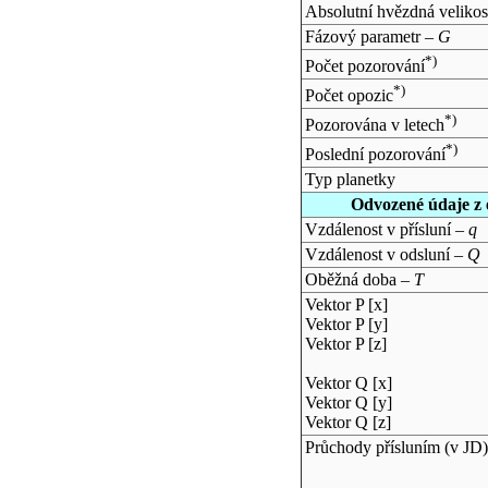
Absolutní hvězdná velikos
Fázový parametr –
G
*)
Počet pozorování
*)
Počet opozic
*)
Pozorována v letech
*)
Poslední pozorování
Typ planetky
Odvozené údaje z 
Vzdálenost v přísluní –
q
Vzdálenost v odsluní –
Q
Oběžná doba –
T
Vektor P [x]
Vektor P [y]
Vektor P [z]
Vektor Q [x]
Vektor Q [y]
Vektor Q [z]
Průchody přísluním (v
JD
)