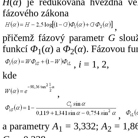
H
(
α
) je redukovaná hvězdná vel
fázového zákona
,
přičemž fázový parametr
G
slouž
funkcí
Φ
(
α
) a
Φ
(
α
). Fázovou fu
1
2
,
i
= 1, 2,
kde
,
,
a parametry
A
= 3,332;
A
= 1,8
1
2