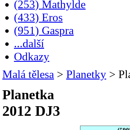
(253) Mathylde
(433) Eros
(951) Gaspra
...další
Odkazy
Malá tělesa
>
Planetky
>
Pl
Planetka
2012 DJ3
(590