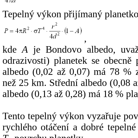
Tepelný výkon přijímaný planetko
,
kde
A
je Bondovo albedo, uvaž
odrazivosti) planetek se obecně
albedo (0,02 až 0,07) má 78 % z
než 25 km. Střední albedo (0,08 
albedo (0,13 až 0,28) má 18 % pla
Tento tepelný výkon vyzařuje po
rychlého otáčení a dobré tepelné