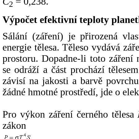
C
= 0,238.
2
Výpočet efektivní teploty plan
Sálání (záření) je přirozená vla
energie tělesa. Těleso vydává zá
prostoru. Dopadne-li toto záření n
se odráží a část prochází tělesem
závisí na jakosti a barvě povrch
žádné hmotné prostředí, jde o ele
Pro výkon záření černého tělesa
zákon