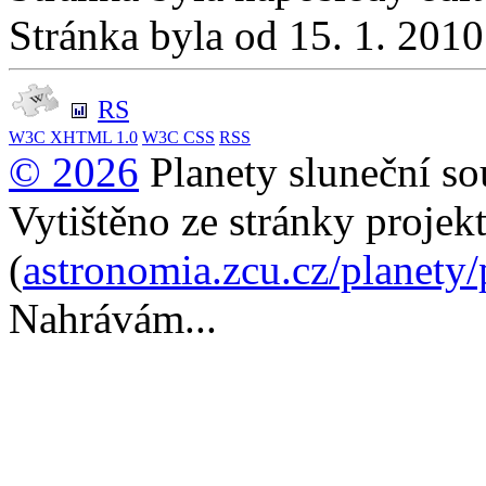
Stránka byla od 15. 1. 201
RS
W3C
XHTML 1.0
W3C
CSS
RSS
© 2026
Planety sluneční so
Vytištěno ze stránky projek
(
astronomia.zcu.cz/planety
Nahrávám...