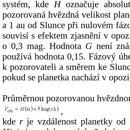
systém, kde
H
označuje absolut
pozorovaná hvězdná velikost plan
a 1 au od Slunce při nulovém fá
souvisí s efektem zjasnění v opoz
o 0,3 mag. Hodnota
G
není zná
používá hodnota 0,15. Fázový úh
k pozorovateli a směrem ke Slunc
pokud se planetka nachází v opozi
Průměrnou pozorovanou hvězdnou 
,
kde
r
je vzdálenost planetky od