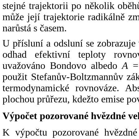
stejné trajektorii po několik oběh
může její trajektorie radikálně zm
narůstá s časem.
U přísluní a odsluní se zobrazuje
odhad efektivní teploty rovno
uvažováno Bondovo albedo
A
= 
použit Stefanův-Boltzmannův zák
termodynamické rovnováze. Abs
plochou průřezu, kdežto emise po
Výpočet pozorované hvězdné ve
K výpočtu pozorované hvězdné v