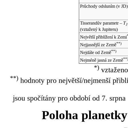
Průchody odsluním (v
JD
)
Tisserandův parametr –
T
J
(vztažený k Jupiteru)
Největší přiblížení k Zemi
**)
Nejjasnější ze Země
**)
Nejdále od Země
**
Nejméně jasná ze Země
*)
vztaženo
**)
hodnoty pro největší/nejmenší přibl
jsou spočítány pro období od 7. srpna
Poloha planetky