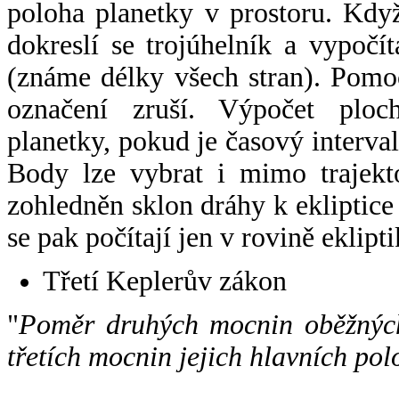
poloha planetky v prostoru. Kdy
dokreslí se trojúhelník a vypoč
(známe délky všech stran). Pomo
označení zruší. Výpočet ploch
planetky, pokud je časový interval
Body lze vybrat i mimo trajekto
zohledněn sklon dráhy k ekliptice
se pak počítají jen v rovině eklipti
Třetí Keplerův zákon
"
Poměr druhých mocnin oběžných
třetích mocnin jejich hlavních pol