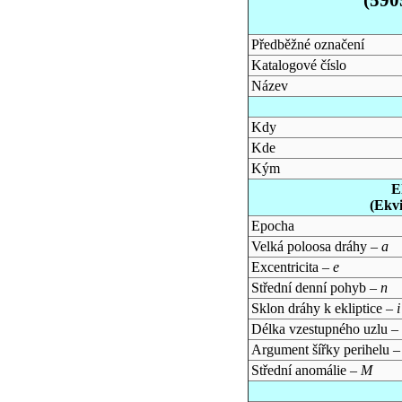
Předběžné označení
Katalogové číslo
Název
Kdy
Kde
Kým
E
(Ekv
Epocha
Velká poloosa dráhy –
a
Excentricita –
e
Střední denní pohyb –
n
Sklon dráhy k ekliptice –
i
Délka vzestupného uzlu –
Argument šířky perihelu 
Střední anomálie –
M