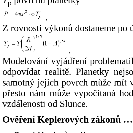
T
povrchu planetky
p
.
Z rovnosti výkonů dostaneme po 
.
Modelování vyjádření problemati
odpovídat realitě. Planetky nejso
samotný jejich povrch může mít v
přesto nám může vypočítaná hodn
vzdálenosti od Slunce.
Ověření Keplerových zákonů …