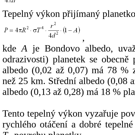
Tepelný výkon přijímaný planetko
,
kde
A
je Bondovo albedo, uvaž
odrazivosti) planetek se obecně
albedo (0,02 až 0,07) má 78 % z
než 25 km. Střední albedo (0,08 
albedo (0,13 až 0,28) má 18 % pla
Tento tepelný výkon vyzařuje po
rychlého otáčení a dobré tepelné