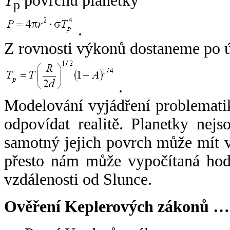
T
povrchu planetky
p
.
Z rovnosti výkonů dostaneme po 
.
Modelování vyjádření problemati
odpovídat realitě. Planetky nejso
samotný jejich povrch může mít v
přesto nám může vypočítaná hodn
vzdálenosti od Slunce.
Ověření Keplerových zákonů …