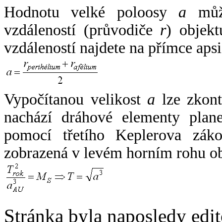
Hodnotu velké poloosy
a
může
vzdáleností (průvodiče
r
) objekt
vzdáleností najdete na přímce apsi
Vypočítanou velikost
a
lze zkont
nachází dráhové elementy plane
pomocí třetího Keplerova zák
zobrazená v levém horním rohu o
Stránka byla naposledy edi