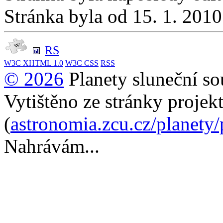
Stránka byla od 15. 1. 201
RS
W3C
XHTML 1.0
W3C
CSS
RSS
© 2026
Planety sluneční so
Vytištěno ze stránky projek
(
astronomia.zcu.cz/planety
Nahrávám...