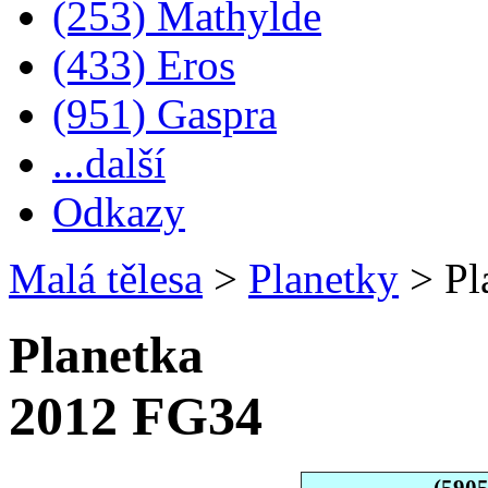
(253) Mathylde
(433) Eros
(951) Gaspra
...další
Odkazy
Malá tělesa
>
Planetky
>
Pl
Planetka
2012 FG34
(590