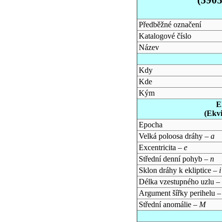
Předběžné označení
Katalogové číslo
Název
Kdy
Kde
Kým
E
(Ekv
Epocha
Velká poloosa dráhy –
a
Excentricita –
e
Střední denní pohyb –
n
Sklon dráhy k ekliptice –
i
Délka vzestupného uzlu –
Argument šířky perihelu 
Střední anomálie –
M