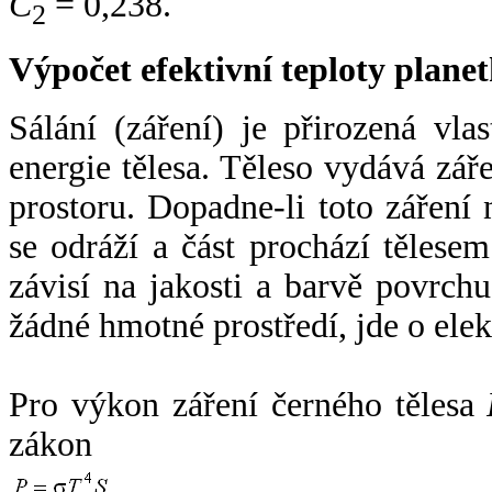
C
= 0,238.
2
Výpočet efektivní teploty plan
Sálání (záření) je přirozená vla
energie tělesa. Těleso vydává zá
prostoru. Dopadne-li toto záření n
se odráží a část prochází tělesem
závisí na jakosti a barvě povrch
žádné hmotné prostředí, jde o ele
Pro výkon záření černého tělesa
zákon