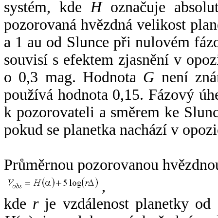
systém, kde
H
označuje absolut
pozorovaná hvězdná velikost plan
a 1 au od Slunce při nulovém fá
souvisí s efektem zjasnění v opoz
o 0,3 mag. Hodnota
G
není zná
používá hodnota 0,15. Fázový úh
k pozorovateli a směrem ke Slunc
pokud se planetka nachází v opozi
Průměrnou pozorovanou hvězdnou 
,
kde
r
je vzdálenost planetky od