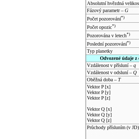
Absolutní hvězdná velikos
Fázový parametr –
G
*)
Počet pozorování
*)
Počet opozic
*)
Pozorována v letech
*)
Poslední pozorování
Typ planetky
Odvozené údaje z 
Vzdálenost v přísluní –
q
Vzdálenost v odsluní –
Q
Oběžná doba –
T
Vektor P [x]
Vektor P [y]
Vektor P [z]
Vektor Q [x]
Vektor Q [y]
Vektor Q [z]
Průchody přísluním (v
JD
)