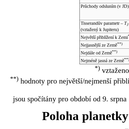
Průchody odsluním (v
JD
)
Tisserandův parametr –
T
J
(vztažený k Jupiteru)
Největší přiblížení k Zemi
**)
Nejjasnější ze Země
**)
Nejdále od Země
**
Nejméně jasná ze Země
*)
vztaženo
**)
hodnoty pro největší/nejmenší přibl
jsou spočítány pro období od 9. srpna
Poloha planetky