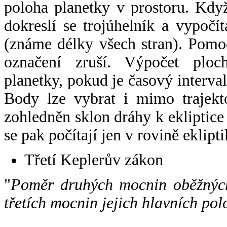
poloha planetky v prostoru. Kdy
dokreslí se trojúhelník a vypoč
(známe délky všech stran). Pomo
označení zruší. Výpočet ploch
planetky, pokud je časový interval
Body lze vybrat i mimo trajekto
zohledněn sklon dráhy k ekliptice
se pak počítají jen v rovině eklipti
Třetí Keplerův zákon
"
Poměr druhých mocnin oběžných
třetích mocnin jejich hlavních pol