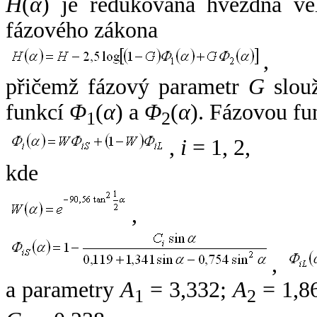
H
(
α
) je redukovaná hvězdná vel
fázového zákona
,
přičemž fázový parametr
G
slouž
funkcí
Φ
(
α
) a
Φ
(
α
). Fázovou fu
1
2
,
i
= 1, 2,
kde
,
,
a parametry
A
= 3,332;
A
= 1,8
1
2