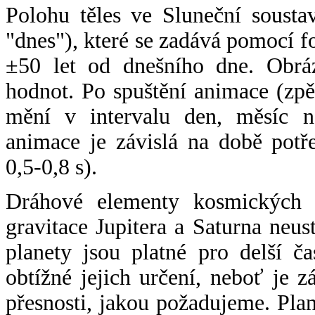
Polohu těles ve Sluneční sousta
"dnes"), které se zadává pomocí 
±50 let od dnešního dne. Obráz
hodnot. Po spuštění animace (zpě
mění v intervalu den, měsíc ne
animace je závislá na době potř
0,5-0,8 s).
Dráhové elementy kosmických t
gravitace Jupitera a Saturna neu
planety jsou platné pro delší č
obtížné jejich určení, neboť je 
přesnosti, jakou požadujeme. Pla