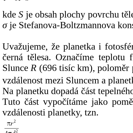
kde
S
je obsah plochy povrchu těl
σ
je Stefanova-Boltzmannova kons
Uvažujeme, že planetka i fotosfér
černá tělesa. Označíme teplotu 
Slunce
R
(696 tisíc km), poloměr
vzdálenost mezi Sluncem a plane
Na planetku dopadá část tepelnéh
Tuto část vypočítáme jako pomě
vzdálenosti planetky, tzn.