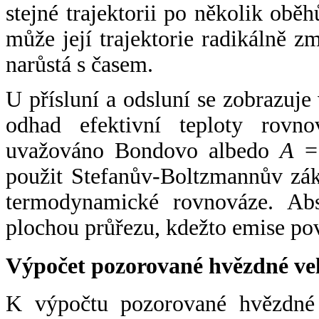
stejné trajektorii po několik oběh
může její trajektorie radikálně zm
narůstá s časem.
U přísluní a odsluní se zobrazuje
odhad efektivní teploty rovno
uvažováno Bondovo albedo
A
= 
použit Stefanův-Boltzmannův zák
termodynamické rovnováze. Abs
plochou průřezu, kdežto emise po
Výpočet pozorované hvězdné ve
K výpočtu pozorované hvězdné v