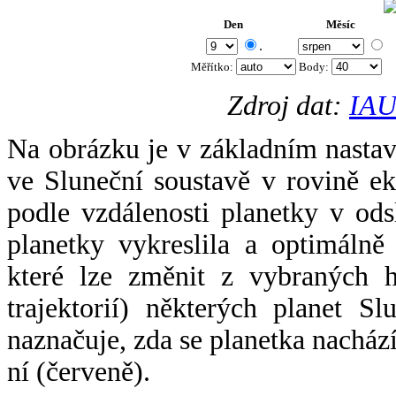
Den
Měsíc
.
Měřítko:
Body
:
Zdroj dat:
IAU
Na obrázku je v základním nastav
ve Sluneční soustavě v rovině ek
podle vzdálenosti planetky v odsl
planetky vykreslila a optimálně
které lze změnit z vybraných h
trajektorií) některých planet Sl
naznačuje, zda se planetka nacház
ní (červeně).