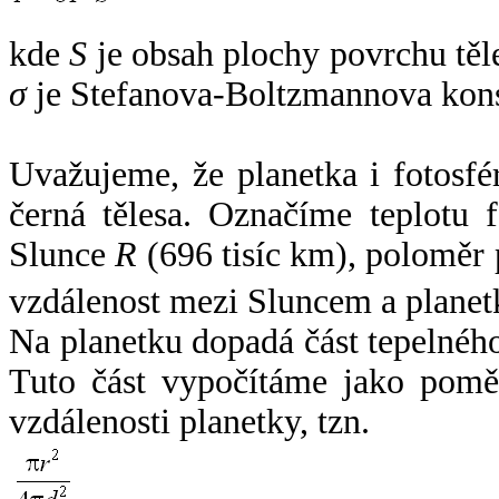
kde
S
je obsah plochy povrchu těl
σ
je Stefanova-Boltzmannova kons
Uvažujeme, že planetka i fotosfér
černá tělesa. Označíme teplotu 
Slunce
R
(696 tisíc km), poloměr
vzdálenost mezi Sluncem a plane
Na planetku dopadá část tepelnéh
Tuto část vypočítáme jako pomě
vzdálenosti planetky, tzn.