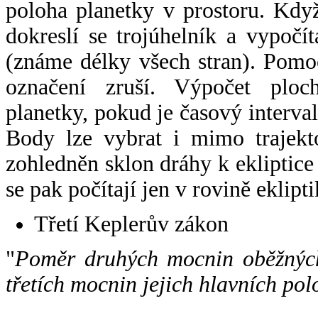
poloha planetky v prostoru. Kdy
dokreslí se trojúhelník a vypoč
(známe délky všech stran). Pomo
označení zruší. Výpočet ploch
planetky, pokud je časový interval
Body lze vybrat i mimo trajekto
zohledněn sklon dráhy k ekliptice
se pak počítají jen v rovině eklipti
Třetí Keplerův zákon
"
Poměr druhých mocnin oběžných
třetích mocnin jejich hlavních pol