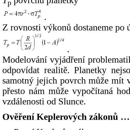
T
povrchu planetky
p
.
Z rovnosti výkonů dostaneme po 
.
Modelování vyjádření problemati
odpovídat realitě. Planetky nejso
samotný jejich povrch může mít v
přesto nám může vypočítaná hodn
vzdálenosti od Slunce.
Ověření Keplerových zákonů …