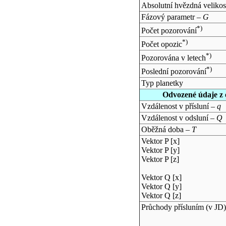
Absolutní hvězdná velikos
Fázový parametr –
G
*)
Počet pozorování
*)
Počet opozic
*)
Pozorována v letech
*)
Poslední pozorování
Typ planetky
Odvozené údaje z 
Vzdálenost v přísluní –
q
Vzdálenost v odsluní –
Q
Oběžná doba –
T
Vektor P [x]
Vektor P [y]
Vektor P [z]
Vektor Q [x]
Vektor Q [y]
Vektor Q [z]
Průchody přísluním (v
JD
)