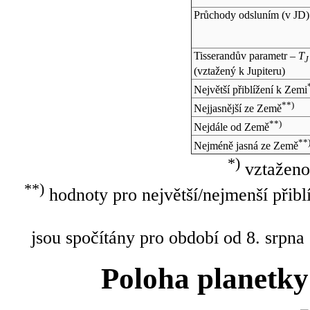
Průchody odsluním (v
JD
)
Tisserandův parametr –
T
J
(vztažený k Jupiteru)
Největší přiblížení k Zemi
**)
Nejjasnější ze Země
**)
Nejdále od Země
**
Nejméně jasná ze Země
*)
vztaženo
**)
hodnoty pro největší/nejmenší přibl
jsou spočítány pro období od 8. srpna
Poloha planetky