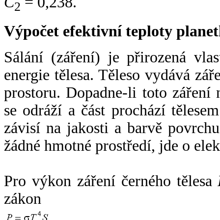
C
= 0,238.
2
Výpočet efektivní teploty plan
Sálání (záření) je přirozená vla
energie tělesa. Těleso vydává zá
prostoru. Dopadne-li toto záření n
se odráží a část prochází tělesem
závisí na jakosti a barvě povrch
žádné hmotné prostředí, jde o ele
Pro výkon záření černého tělesa
zákon