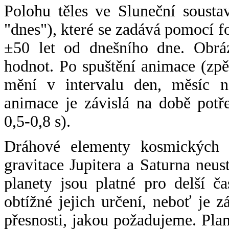
Polohu těles ve Sluneční sousta
"dnes"), které se zadává pomocí 
±50 let od dnešního dne. Obráz
hodnot. Po spuštění animace (zpě
mění v intervalu den, měsíc ne
animace je závislá na době potř
0,5-0,8 s).
Dráhové elementy kosmických t
gravitace Jupitera a Saturna neu
planety jsou platné pro delší č
obtížné jejich určení, neboť je 
přesnosti, jakou požadujeme. Pla