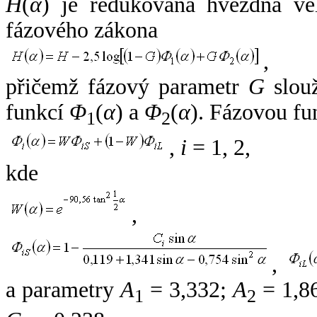
H
(
α
) je redukovaná hvězdná vel
fázového zákona
,
přičemž fázový parametr
G
slouž
funkcí
Φ
(
α
) a
Φ
(
α
). Fázovou fu
1
2
,
i
= 1, 2,
kde
,
,
a parametry
A
= 3,332;
A
= 1,8
1
2