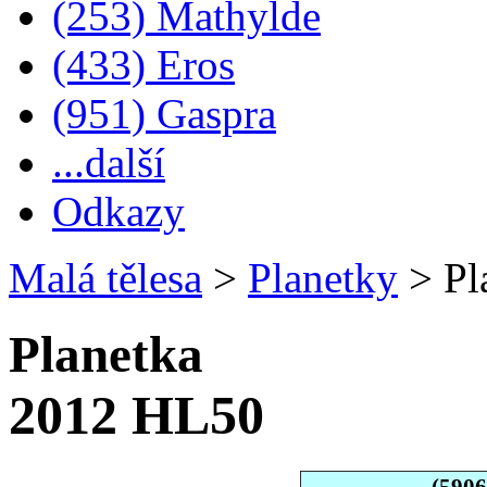
(253) Mathylde
(433) Eros
(951) Gaspra
...další
Odkazy
Malá tělesa
>
Planetky
>
Pl
Planetka
2012 HL50
(590