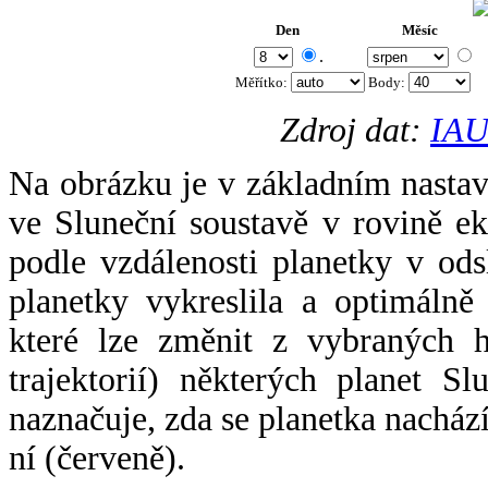
Den
Měsíc
.
Měřítko:
Body
:
Zdroj dat:
IAU
Na obrázku je v základním nastav
ve Sluneční soustavě v rovině ek
podle vzdálenosti planetky v odsl
planetky vykreslila a optimálně
které lze změnit z vybraných h
trajektorií) některých planet Sl
naznačuje, zda se planetka nacház
ní (červeně).