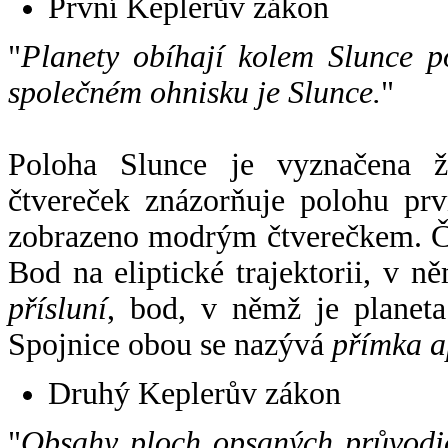
První Keplerův zákon
"
Planety obíhají kolem Slunce p
společném ohnisku je Slunce.
"
Poloha Slunce je vyznačena 
čtvereček znázorňuje polohu pr
zobrazeno modrým čtverečkem. Če
Bod na eliptické trajektorii, v n
přísluní
, bod, v němž je planet
Spojnice obou se nazývá
přímka a
Druhý Keplerův zákon
"
Obsahy ploch opsaných průvodič