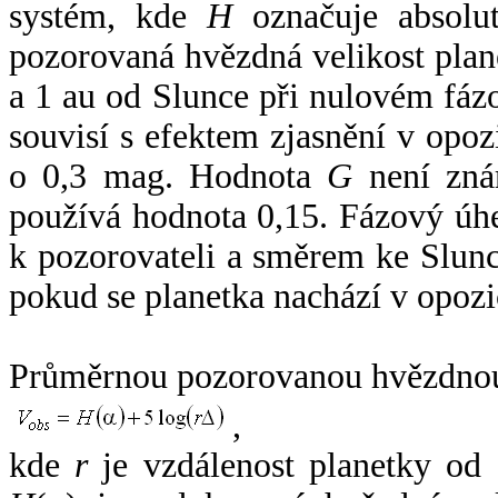
systém, kde
H
označuje absolut
pozorovaná hvězdná velikost plan
a 1 au od Slunce při nulovém fá
souvisí s efektem zjasnění v opoz
o 0,3 mag. Hodnota
G
není zná
používá hodnota 0,15. Fázový úh
k pozorovateli a směrem ke Slunc
pokud se planetka nachází v opozi
Průměrnou pozorovanou hvězdnou 
,
kde
r
je vzdálenost planetky od