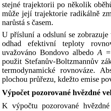
stejné trajektorii po několik oběh
může její trajektorie radikálně zm
narůstá s časem.
U přísluní a odsluní se zobrazuje
odhad efektivní teploty rovno
uvažováno Bondovo albedo
A
= 
použit Stefanův-Boltzmannův zák
termodynamické rovnováze. Abs
plochou průřezu, kdežto emise po
Výpočet pozorované hvězdné ve
K výpočtu pozorované hvězdné v