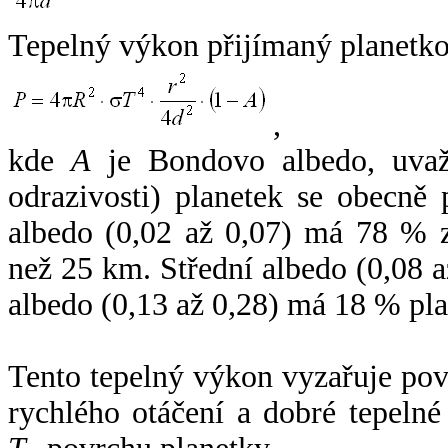
Tepelný výkon přijímaný planetko
,
kde
A
je Bondovo albedo, uvaž
odrazivosti) planetek se obecně
albedo (0,02 až 0,07) má 78 % z
než 25 km. Střední albedo (0,08 
albedo (0,13 až 0,28) má 18 % pla
Tento tepelný výkon vyzařuje po
rychlého otáčení a dobré tepelné