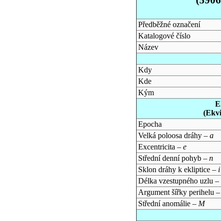
Předběžné označení
Katalogové číslo
Název
Kdy
Kde
Kým
E
(Ekv
Epocha
Velká poloosa dráhy –
a
Excentricita –
e
Střední denní pohyb –
n
Sklon dráhy k ekliptice –
i
Délka vzestupného uzlu –
Argument šířky perihelu 
Střední anomálie –
M