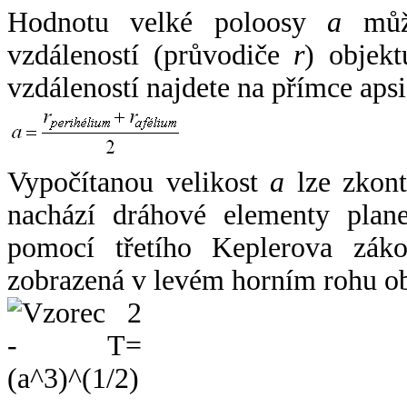
Hodnotu velké poloosy
a
může
vzdáleností (průvodiče
r
) objekt
vzdáleností najdete na přímce apsi
Vypočítanou velikost
a
lze zkont
nachází dráhové elementy plane
pomocí třetího Keplerova zák
zobrazená v levém horním rohu o