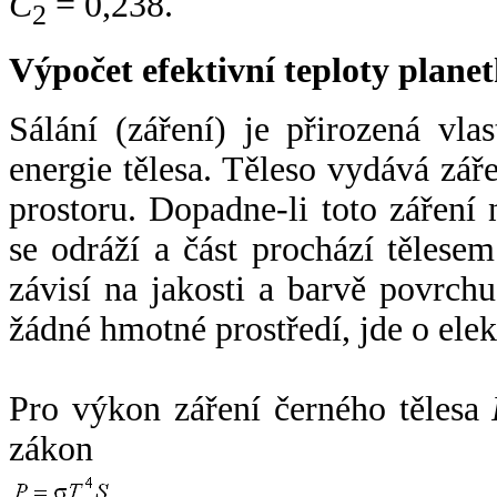
C
= 0,238.
2
Výpočet efektivní teploty plan
Sálání (záření) je přirozená vla
energie tělesa. Těleso vydává zá
prostoru. Dopadne-li toto záření n
se odráží a část prochází tělesem
závisí na jakosti a barvě povrch
žádné hmotné prostředí, jde o ele
Pro výkon záření černého tělesa
zákon