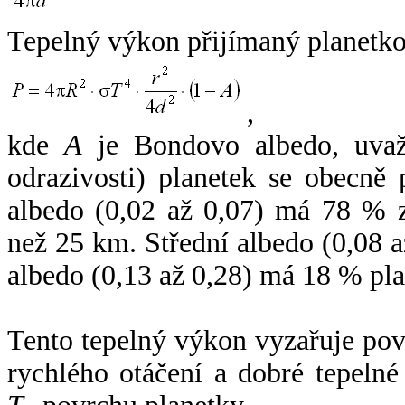
Tepelný výkon přijímaný planetko
,
kde
A
je Bondovo albedo, uvaž
odrazivosti) planetek se obecně
albedo (0,02 až 0,07) má 78 % z
než 25 km. Střední albedo (0,08 
albedo (0,13 až 0,28) má 18 % pla
Tento tepelný výkon vyzařuje po
rychlého otáčení a dobré tepelné