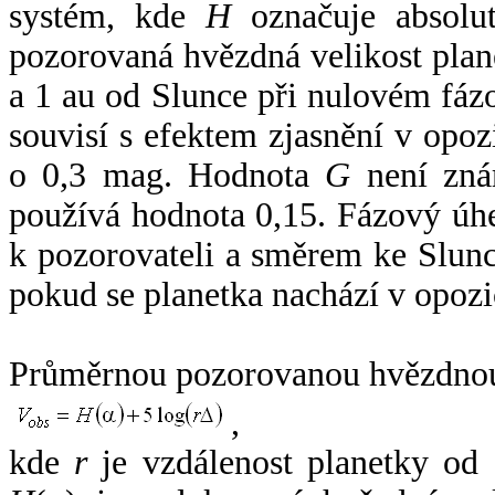
systém, kde
H
označuje absolut
pozorovaná hvězdná velikost plan
a 1 au od Slunce při nulovém fá
souvisí s efektem zjasnění v opoz
o 0,3 mag. Hodnota
G
není zná
používá hodnota 0,15. Fázový úh
k pozorovateli a směrem ke Slunc
pokud se planetka nachází v opozi
Průměrnou pozorovanou hvězdnou 
,
kde
r
je vzdálenost planetky od