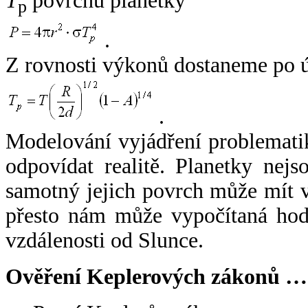
T
povrchu planetky
p
.
Z rovnosti výkonů dostaneme po 
.
Modelování vyjádření problemati
odpovídat realitě. Planetky nejso
samotný jejich povrch může mít v
přesto nám může vypočítaná hodn
vzdálenosti od Slunce.
Ověření Keplerových zákonů …