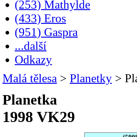
(253) Mathylde
(433) Eros
(951) Gaspra
...další
Odkazy
Malá tělesa
>
Planetky
>
Pl
Planetka
1998 VK29
(590