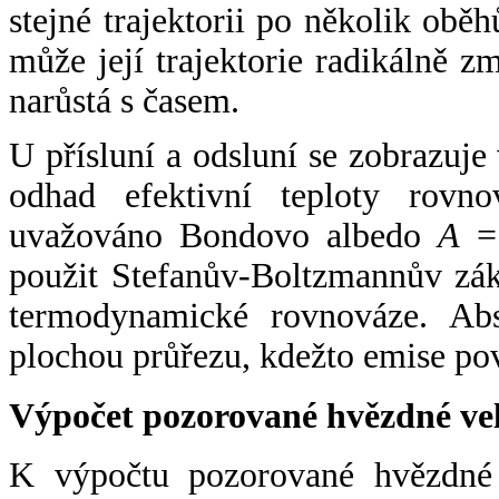
stejné trajektorii po několik oběh
může její trajektorie radikálně zm
narůstá s časem.
U přísluní a odsluní se zobrazuje
odhad efektivní teploty rovno
uvažováno Bondovo albedo
A
= 
použit Stefanův-Boltzmannův zák
termodynamické rovnováze. Abs
plochou průřezu, kdežto emise po
Výpočet pozorované hvězdné ve
K výpočtu pozorované hvězdné v