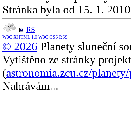
Stránka byla od 15. 1. 201
RS
W3C
XHTML 1.0
W3C
CSS
RSS
© 2026
Planety sluneční so
Vytištěno ze stránky projek
(
astronomia.zcu.cz/planety
Nahrávám...