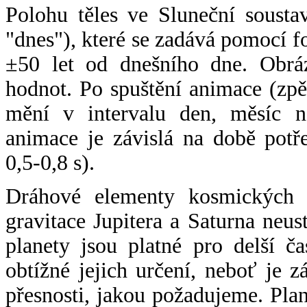
Polohu těles ve Sluneční sousta
"dnes"), které se zadává pomocí 
±50 let od dnešního dne. Obráz
hodnot. Po spuštění animace (zpě
mění v intervalu den, měsíc ne
animace je závislá na době potř
0,5-0,8 s).
Dráhové elementy kosmických t
gravitace Jupitera a Saturna neu
planety jsou platné pro delší č
obtížné jejich určení, neboť je 
přesnosti, jakou požadujeme. Pla