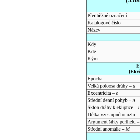
Předběžné označení
Katalogové číslo
Název
Kdy
Kde
Kým
E
(Ekv
Epocha
Velká poloosa dráhy –
a
Excentricita –
e
Střední denní pohyb –
n
Sklon dráhy k ekliptice –
i
Délka vzestupného uzlu –
Argument šířky perihelu 
Střední anomálie –
M