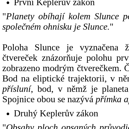
První Keplerův zákon
"
Planety obíhají kolem Slunce p
společném ohnisku je Slunce.
"
Poloha Slunce je vyznačena 
čtvereček znázorňuje polohu pr
zobrazeno modrým čtverečkem. Če
Bod na eliptické trajektorii, v n
přísluní
, bod, v němž je planet
Spojnice obou se nazývá
přímka a
Druhý Keplerův zákon
"
Obsahy ploch opsaných průvodič