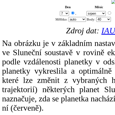
Den
Měsíc
.
Měřítko:
Body
:
Zdroj dat:
IAU
Na obrázku je v základním nastav
ve Sluneční soustavě v rovině ek
podle vzdálenosti planetky v odsl
planetky vykreslila a optimálně
které lze změnit z vybraných h
trajektorií) některých planet Sl
naznačuje, zda se planetka nacház
ní (červeně).