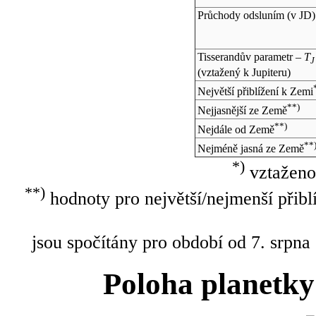
Průchody odsluním (v
JD
)
Tisserandův parametr –
T
J
(vztažený k Jupiteru)
Největší přiblížení k Zemi
**)
Nejjasnější ze Země
**)
Nejdále od Země
**
Nejméně jasná ze Země
*)
vztaženo
**)
hodnoty pro největší/nejmenší přibl
jsou spočítány pro období od 7. srpna
Poloha planetky