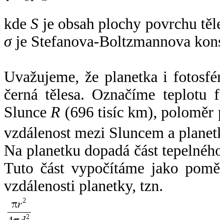
kde
S
je obsah plochy povrchu těl
σ
je Stefanova-Boltzmannova kons
Uvažujeme, že planetka i fotosfér
černá tělesa. Označíme teplotu 
Slunce
R
(696 tisíc km), poloměr
vzdálenost mezi Sluncem a plane
Na planetku dopadá část tepelnéh
Tuto část vypočítáme jako pomě
vzdálenosti planetky, tzn.