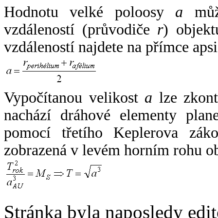
Hodnotu velké poloosy
a
může
vzdáleností (průvodiče
r
) objekt
vzdáleností najdete na přímce apsi
Vypočítanou velikost
a
lze zkont
nachází dráhové elementy plane
pomocí třetího Keplerova zák
zobrazená v levém horním rohu o
Stránka byla naposledy edi