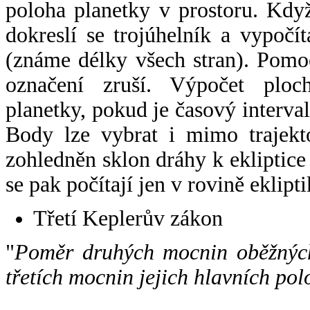
poloha planetky v prostoru. Kdy
dokreslí se trojúhelník a vypoč
(známe délky všech stran). Pomo
označení zruší. Výpočet ploch
planetky, pokud je časový interval
Body lze vybrat i mimo trajekto
zohledněn sklon dráhy k ekliptice
se pak počítají jen v rovině eklipti
Třetí Keplerův zákon
"
Poměr druhých mocnin oběžných
třetích mocnin jejich hlavních pol