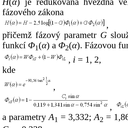
H
(
α
) je redukovaná hvězdná vel
fázového zákona
,
přičemž fázový parametr
G
slouž
funkcí
Φ
(
α
) a
Φ
(
α
). Fázovou fu
1
2
,
i
= 1, 2,
kde
,
,
a parametry
A
= 3,332;
A
= 1,8
1
2