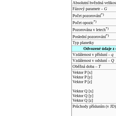
Absolutní hvězdná velikos
Fázový parametr –
G
*)
Počet pozorování
*)
Počet opozic
*)
Pozorována v letech
*)
Poslední pozorování
Typ planetky
Odvozené údaje z 
Vzdálenost v přísluní –
q
Vzdálenost v odsluní –
Q
Oběžná doba –
T
Vektor P [x]
Vektor P [y]
Vektor P [z]
Vektor Q [x]
Vektor Q [y]
Vektor Q [z]
Průchody přísluním (v
JD
)