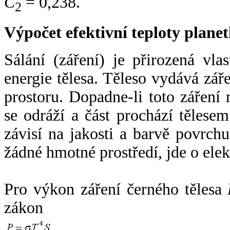
C
= 0,238.
2
Výpočet efektivní teploty plan
Sálání (záření) je přirozená vla
energie tělesa. Těleso vydává zá
prostoru. Dopadne-li toto záření n
se odráží a část prochází tělesem
závisí na jakosti a barvě povrch
žádné hmotné prostředí, jde o ele
Pro výkon záření černého tělesa
zákon