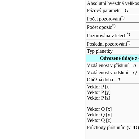
Absolutní hvězdná velikos
Fázový parametr –
G
*)
Počet pozorování
*)
Počet opozic
*)
Pozorována v letech
*)
Poslední pozorování
Typ planetky
Odvozené údaje z 
Vzdálenost v přísluní –
q
Vzdálenost v odsluní –
Q
Oběžná doba –
T
Vektor P [x]
Vektor P [y]
Vektor P [z]
Vektor Q [x]
Vektor Q [y]
Vektor Q [z]
Průchody přísluním (v
JD
)