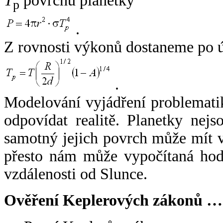
T
povrchu planetky
p
.
Z rovnosti výkonů dostaneme po 
.
Modelování vyjádření problemati
odpovídat realitě. Planetky nejso
samotný jejich povrch může mít v
přesto nám může vypočítaná hodn
vzdálenosti od Slunce.
Ověření Keplerových zákonů …