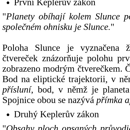
První Keplerův zákon
"
Planety obíhají kolem Slunce p
společném ohnisku je Slunce.
"
Poloha Slunce je vyznačena 
čtvereček znázorňuje polohu pr
zobrazeno modrým čtverečkem. Če
Bod na eliptické trajektorii, v n
přísluní
, bod, v němž je planet
Spojnice obou se nazývá
přímka a
Druhý Keplerův zákon
"
Obsahy ploch opsaných průvodič