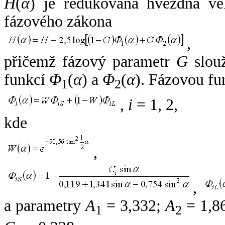
H
(
α
) je redukovaná hvězdná vel
fázového zákona
,
přičemž fázový parametr
G
slouž
funkcí
Φ
(
α
) a
Φ
(
α
). Fázovou fu
1
2
,
i
= 1, 2,
kde
,
,
a parametry
A
= 3,332;
A
= 1,8
1
2