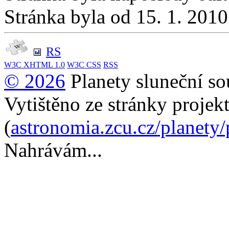
Stránka byla od 15. 1. 201
RS
W3C
XHTML 1.0
W3C
CSS
RSS
© 2026
Planety sluneční so
Vytištěno ze stránky projek
(
astronomia.zcu.cz/planety
Nahrávám...