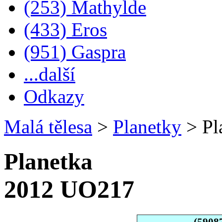
(253) Mathylde
(433) Eros
(951) Gaspra
...další
Odkazy
Malá tělesa
>
Planetky
>
Pl
Planetka
2012 UO217
(5908