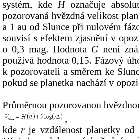
systém, kde
H
označuje absolut
pozorovaná hvězdná velikost plan
a 1 au od Slunce při nulovém fá
souvisí s efektem zjasnění v opoz
o 0,3 mag. Hodnota
G
není zná
používá hodnota 0,15. Fázový úh
k pozorovateli a směrem ke Slunc
pokud se planetka nachází v opozi
Průměrnou pozorovanou hvězdnou 
,
kde
r
je vzdálenost planetky od