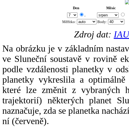
Den
Měsíc
.
Měřítko:
Body
:
Zdroj dat:
IAU
Na obrázku je v základním nastav
ve Sluneční soustavě v rovině ek
podle vzdálenosti planetky v odsl
planetky vykreslila a optimálně
které lze změnit z vybraných h
trajektorií) některých planet Sl
naznačuje, zda se planetka nacház
ní (červeně).