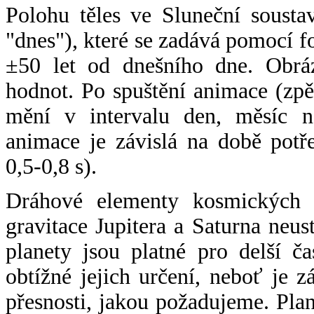
Polohu těles ve Sluneční sousta
"dnes"), které se zadává pomocí 
±50 let od dnešního dne. Obráz
hodnot. Po spuštění animace (zpě
mění v intervalu den, měsíc ne
animace je závislá na době potř
0,5-0,8 s).
Dráhové elementy kosmických t
gravitace Jupitera a Saturna neu
planety jsou platné pro delší č
obtížné jejich určení, neboť je 
přesnosti, jakou požadujeme. Pla