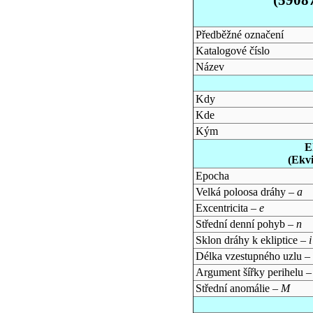
Předběžné označení
Katalogové číslo
Název
Kdy
Kde
Kým
E
(Ekv
Epocha
Velká poloosa dráhy –
a
Excentricita –
e
Střední denní pohyb –
n
Sklon dráhy k ekliptice –
i
Délka vzestupného uzlu –
Argument šířky perihelu 
Střední anomálie –
M