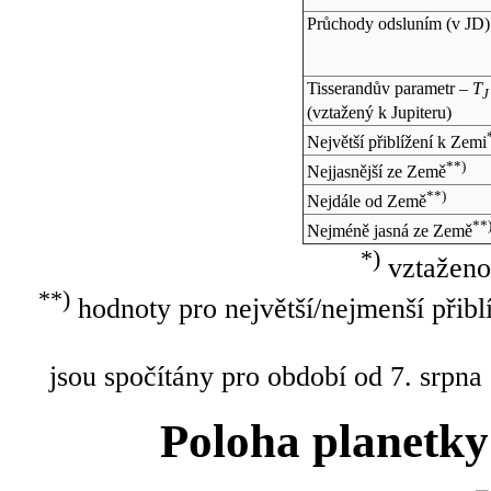
Průchody odsluním (v
JD
)
Tisserandův parametr –
T
J
(vztažený k Jupiteru)
Největší přiblížení k Zemi
**)
Nejjasnější ze Země
**)
Nejdále od Země
**
Nejméně jasná ze Země
*)
vztaženo
**)
hodnoty pro největší/nejmenší přibl
jsou spočítány pro období od 7. srpna
Poloha planetky