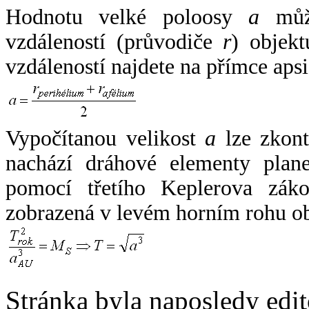
Hodnotu velké poloosy
a
může
vzdáleností (průvodiče
r
) objekt
vzdáleností najdete na přímce apsi
Vypočítanou velikost
a
lze zkont
nachází dráhové elementy plane
pomocí třetího Keplerova zák
zobrazená v levém horním rohu o
Stránka byla naposledy edi