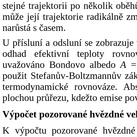
stejné trajektorii po několik oběh
může její trajektorie radikálně zm
narůstá s časem.
U přísluní a odsluní se zobrazuje
odhad efektivní teploty rovno
uvažováno Bondovo albedo
A
= 
použit Stefanův-Boltzmannův zák
termodynamické rovnováze. Abs
plochou průřezu, kdežto emise po
Výpočet pozorované hvězdné ve
K výpočtu pozorované hvězdné v