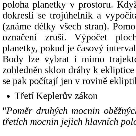
poloha planetky v prostoru. Kdy
dokreslí se trojúhelník a vypoč
(známe délky všech stran). Pomo
označení zruší. Výpočet ploch
planetky, pokud je časový interval
Body lze vybrat i mimo trajekto
zohledněn sklon dráhy k ekliptice
se pak počítají jen v rovině eklipti
Třetí Keplerův zákon
"
Poměr druhých mocnin oběžných
třetích mocnin jejich hlavních pol