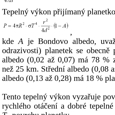
Tepelný výkon přijímaný planetko
,
kde
A
je Bondovo albedo, uvaž
odrazivosti) planetek se obecně
albedo (0,02 až 0,07) má 78 % z
než 25 km. Střední albedo (0,08 
albedo (0,13 až 0,28) má 18 % pla
Tento tepelný výkon vyzařuje po
rychlého otáčení a dobré tepelné