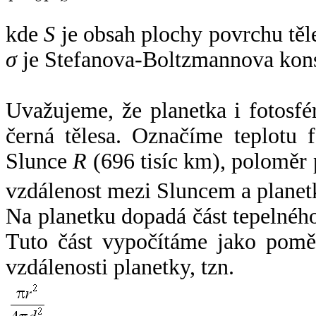
kde
S
je obsah plochy povrchu těl
σ
je Stefanova-Boltzmannova kons
Uvažujeme, že planetka i fotosfér
černá tělesa. Označíme teplotu 
Slunce
R
(696 tisíc km), poloměr
vzdálenost mezi Sluncem a plane
Na planetku dopadá část tepelnéh
Tuto část vypočítáme jako pomě
vzdálenosti planetky, tzn.