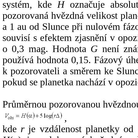
systém, kde
H
označuje absolut
pozorovaná hvězdná velikost plan
a 1 au od Slunce při nulovém fá
souvisí s efektem zjasnění v opoz
o 0,3 mag. Hodnota
G
není zná
používá hodnota 0,15. Fázový úh
k pozorovateli a směrem ke Slunc
pokud se planetka nachází v opozi
Průměrnou pozorovanou hvězdnou 
,
kde
r
je vzdálenost planetky od