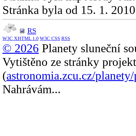
Stránka byla od 15. 1. 201
RS
W3C
XHTML 1.0
W3C
CSS
RSS
© 2026
Planety sluneční so
Vytištěno ze stránky projek
(
astronomia.zcu.cz/planety
Nahrávám...