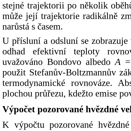
stejné trajektorii po několik oběh
může její trajektorie radikálně zm
narůstá s časem.
U přísluní a odsluní se zobrazuje
odhad efektivní teploty rovno
uvažováno Bondovo albedo
A
= 
použit Stefanův-Boltzmannův zák
termodynamické rovnováze. Abs
plochou průřezu, kdežto emise po
Výpočet pozorované hvězdné ve
K výpočtu pozorované hvězdné v