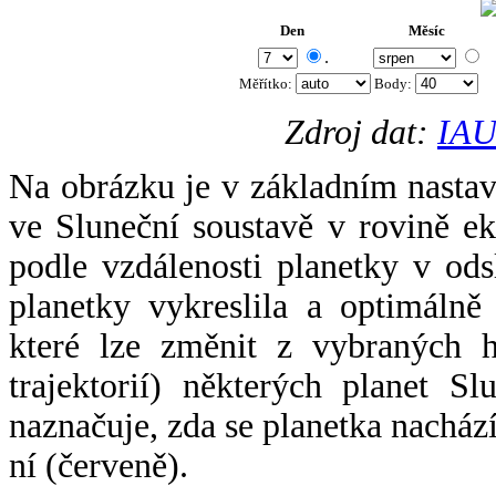
Den
Měsíc
.
Měřítko:
Body
:
Zdroj dat:
IAU
Na obrázku je v základním nastav
ve Sluneční soustavě v rovině ek
podle vzdálenosti planetky v odsl
planetky vykreslila a optimálně
které lze změnit z vybraných h
trajektorií) některých planet Sl
naznačuje, zda se planetka nacház
ní (červeně).