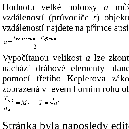
Hodnotu velké poloosy
a
může
vzdáleností (průvodiče
r
) objekt
vzdáleností najdete na přímce apsi
Vypočítanou velikost
a
lze zkont
nachází dráhové elementy plane
pomocí třetího Keplerova zák
zobrazená v levém horním rohu o
Stránka byla naposledy edi