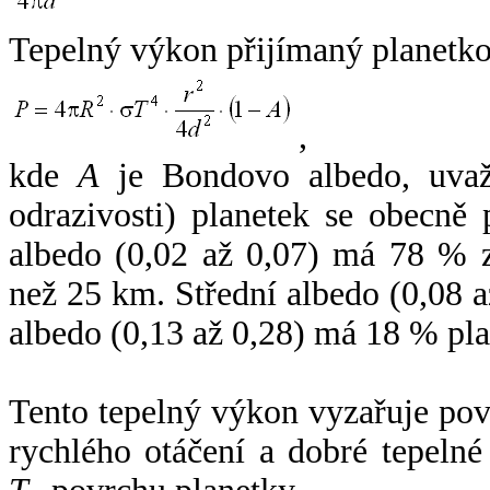
Tepelný výkon přijímaný planetko
,
kde
A
je Bondovo albedo, uvaž
odrazivosti) planetek se obecně
albedo (0,02 až 0,07) má 78 % z
než 25 km. Střední albedo (0,08 
albedo (0,13 až 0,28) má 18 % pla
Tento tepelný výkon vyzařuje po
rychlého otáčení a dobré tepelné