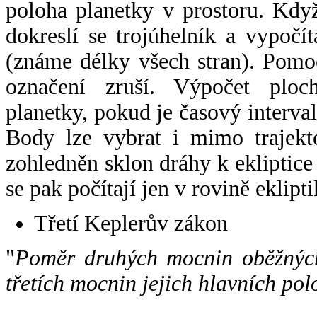
poloha planetky v prostoru. Kdy
dokreslí se trojúhelník a vypoč
(známe délky všech stran). Pomo
označení zruší. Výpočet ploch
planetky, pokud je časový interval
Body lze vybrat i mimo trajekto
zohledněn sklon dráhy k ekliptice
se pak počítají jen v rovině eklipti
Třetí Keplerův zákon
"
Poměr druhých mocnin oběžných
třetích mocnin jejich hlavních pol