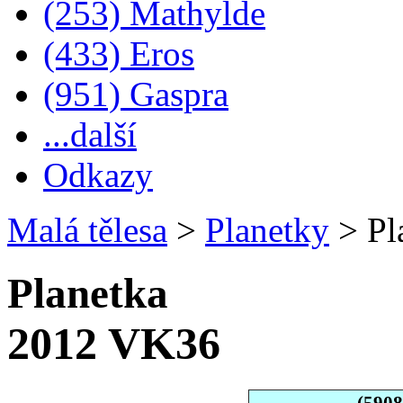
(253) Mathylde
(433) Eros
(951) Gaspra
...další
Odkazy
Malá tělesa
>
Planetky
>
Pl
Planetka
2012 VK36
(590