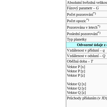
Absolutní hvězdná velikos
Fázový parametr –
G
*)
Počet pozorování
*)
Počet opozic
*)
Pozorována v letech
*)
Poslední pozorování
Typ planetky
Odvozené údaje z 
Vzdálenost v přísluní –
q
Vzdálenost v odsluní –
Q
Oběžná doba –
T
Vektor P [x]
Vektor P [y]
Vektor P [z]
Vektor Q [x]
Vektor Q [y]
Vektor Q [z]
Průchody přísluním (v
JD
)