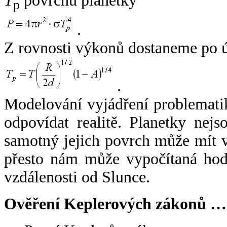
T
povrchu planetky
p
.
Z rovnosti výkonů dostaneme po 
.
Modelování vyjádření problemati
odpovídat realitě. Planetky nejso
samotný jejich povrch může mít v
přesto nám může vypočítaná hodn
vzdálenosti od Slunce.
Ověření Keplerových zákonů …