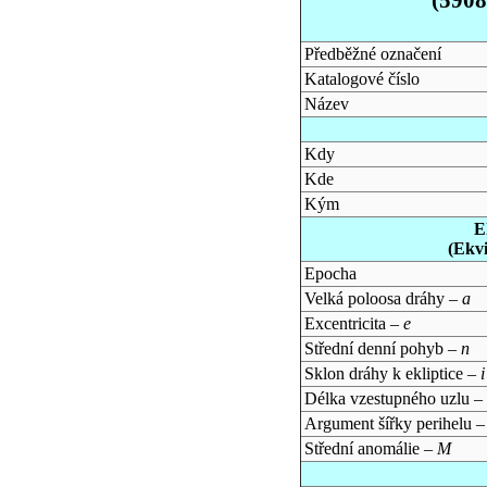
Předběžné označení
Katalogové číslo
Název
Kdy
Kde
Kým
E
(Ekv
Epocha
Velká poloosa dráhy –
a
Excentricita –
e
Střední denní pohyb –
n
Sklon dráhy k ekliptice –
i
Délka vzestupného uzlu –
Argument šířky perihelu 
Střední anomálie –
M