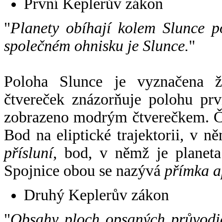
První Keplerův zákon
"
Planety obíhají kolem Slunce p
společném ohnisku je Slunce.
"
Poloha Slunce je vyznačena 
čtvereček znázorňuje polohu pr
zobrazeno modrým čtverečkem. Če
Bod na eliptické trajektorii, v n
přísluní
, bod, v němž je planet
Spojnice obou se nazývá
přímka a
Druhý Keplerův zákon
"
Obsahy ploch opsaných průvodič