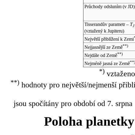
Průchody odsluním (v
JD
)
Tisserandův parametr –
T
J
(vztažený k Jupiteru)
Největší přiblížení k Zemi
**)
Nejjasnější ze Země
**)
Nejdále od Země
**
Nejméně jasná ze Země
*)
vztaženo
**)
hodnoty pro největší/nejmenší přibl
jsou spočítány pro období od 7. srpna
Poloha planetky