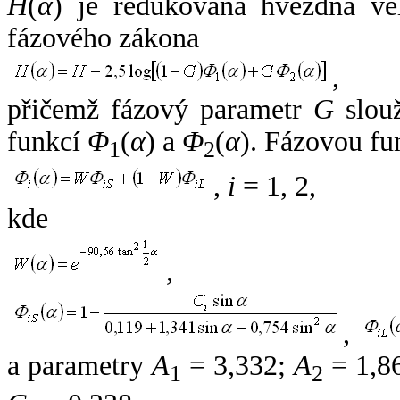
H
(
α
) je redukovaná hvězdná vel
fázového zákona
,
přičemž fázový parametr
G
slouž
funkcí
Φ
(
α
) a
Φ
(
α
). Fázovou fu
1
2
,
i
= 1, 2,
kde
,
,
a parametry
A
= 3,332;
A
= 1,8
1
2