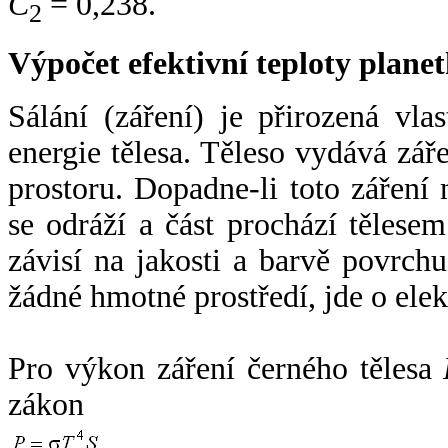
C
= 0,238.
2
Výpočet efektivní teploty plan
Sálání (záření) je přirozená vla
energie tělesa. Těleso vydává zá
prostoru. Dopadne-li toto záření n
se odráží a část prochází tělesem
závisí na jakosti a barvě povrch
žádné hmotné prostředí, jde o ele
Pro výkon záření černého tělesa
zákon