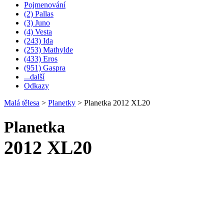
Pojmenování
(2) Pallas
(3) Juno
(4) Vesta
(243) Ida
(253) Mathylde
(433) Eros
(951) Gaspra
...další
Odkazy
Malá tělesa
>
Planetky
>
Planetka 2012 XL20
Planetka
2012 XL20