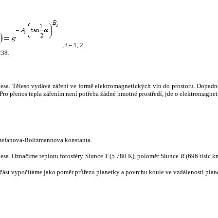
,
i
= 1, 2
238.
tělesa. Těleso vydává záření ve formě elektromagnetických vln do prostoru. Dopadne-l
u. Pro přenos tepla zářením není potřeba žádné hmotné prostředí, jde o elektromagnet
tefanova-Boltzmannova konstanta.
tělesa. Označíme teplotu fotosféry Slunce
T
(5 780 K), poloměr Slunce
R
(696 tisíc k
část vypočítáme jako poměr průřezu planetky a povrchu koule ve vzdálenosti plane