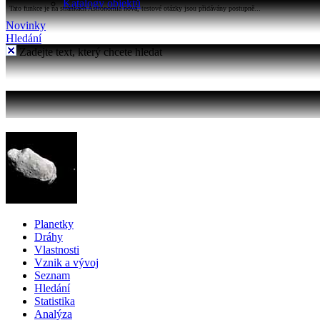
Katalogy objektů
Tato funkce je na stránkách Astronomia nová, testové otázky jsou přidávány postupně...
Novinky
Hledání
Zadejte text, který chcete hledat
Planetky
Dráhy
Vlastnosti
Vznik a vývoj
Seznam
Hledání
Statistika
Analýza