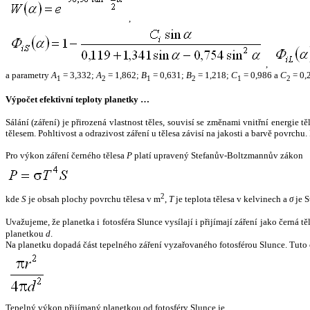
,
,
a parametry
A
= 3,332;
A
= 1,862;
B
= 0,631;
B
= 1,218;
C
= 0,986 a
C
= 0,
1
2
1
2
1
2
Výpočet efektivní teploty planetky …
Sálání (záření) je přirozená vlastnost těles, souvisí se změnami vnitřní energie 
tělesem. Pohltivost a odrazivost záření u tělesa závisí na jakosti a barvě povrch
Pro výkon záření černého tělesa
P
platí upravený Stefanův-Boltzmannův zákon
2
kde
S
je obsah plochy povrchu tělesa v m
,
T
je teplota tělesa v kelvinech a
σ
je S
Uvažujeme, že planetka i fotosféra Slunce vysílají i přijímají záření jako černá 
planetkou
d
.
Na planetku dopadá část tepelného záření vyzařovaného fotosférou Slunce. Tuto 
Tepelný výkon přijímaný planetkou od fotosféry Slunce je