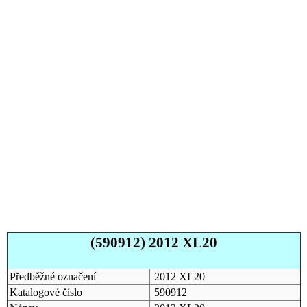
(590912) 2012 XL20
Předběžné označení
2012 XL20
Katalogové číslo
590912