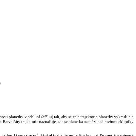
e
i planetky v odsluní (aféliu) tak, aby se celá trajektorie planetky vykreslila a
. Barva čáry trajektorie naznačuje, zda se planetka nachází nad rovinou ekliptiky
ního dne. Obrázek se průběžně aktualizuje po zadání hodnot. Po spuštění animace