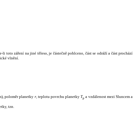
i toto záření na jiné těleso, je částečně pohlceno, část se odráží a část prochází
ické vlnění.
m), poloměr planetky
r
, teplotu povrchu planetky
T
a vzdálenost mezi Sluncem a
p
tky, tzn.