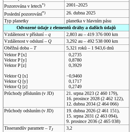
*)
2001–2025
Pozorována v letech
*)
26. dubna 2025
Poslední pozorování
Typ planetky
planetka v hlavním pásu
Odvozené údaje z elementů dráhy a dalších údajů
Vzdálenost v přísluní –
q
2,803 au – 419 376 000 km
Vzdálenost v odsluní –
Q
3,292 au – 492 538 000 km
Oběžná doba –
T
5,321 roků – 1 943,6 dnů
Vektor P [x]
0,2735
Vektor P [y]
0,8780
Vektor P [z]
0,3929
Vektor Q [x]
−0,9460
Vektor Q [y]
0,1717
Vektor Q [z]
0,2749
Průchody přísluním (v
JD
)
21. srpna 2023
(2 460 179),
16. prosince 2028
(2 462 122),
12. dubna 2034
(2 464 066)
Průchody odsluním (v
JD
)
19. dubna 2026
(2 461 151),
15. srpna 2031
(2 463 094),
9. prosince 2036
(2 465 038)
Tisserandův parametr –
T
3,2
J