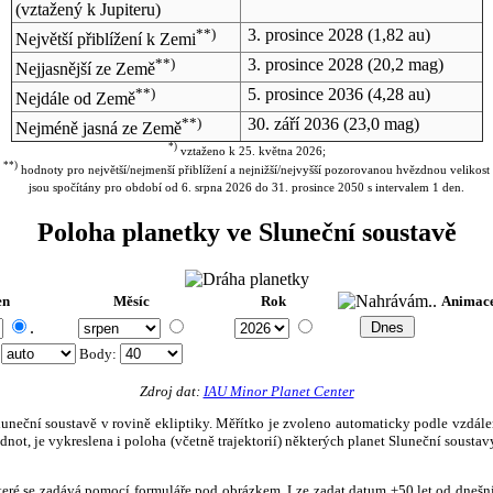
(vztažený k Jupiteru)
**)
3. prosince 2028
(1,82 au)
Největší přiblížení k Zemi
**)
3. prosince 2028
(20,2 mag)
Nejjasnější ze Země
**)
5. prosince 2036
(4,28 au)
Nejdále od Země
**)
30. září 2036
(23,0 mag)
Nejméně jasná ze Země
*)
vztaženo k 25. května 2026;
**)
hodnoty pro největší/nejmenší přiblížení a nejnižší/nejvyšší pozorovanou hvězdnou velikost
jsou spočítány pro období od 6. srpna 2026 do 31. prosince 2050 s intervalem 1 den.
Poloha planetky ve Sluneční soustavě
en
Měsíc
Rok
Animac
.
:
Body
:
Zdroj dat:
IAU Minor Planet Center
eční soustavě v rovině ekliptiky. Měřítko je zvoleno automaticky podle vzdálenost
not, je vykreslena i poloha (včetně trajektorií) některých planet Sluneční soustavy
, které se zadává pomocí formuláře pod obrázkem. Lze zadat datum ±50 let od dneš