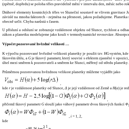
(zpětně, dopředu) se poloha těles pravidelně mění v intervalu den, měsíc nebo ro
Dráhové elementy kosmických těles ve Sluneční soustavě se vlivem gravitace Jup
závislé na mnoha faktorech - zejména na přesnosti, jakou požadujeme. Planetka se
obecně určit. Chyba narůstá s časem.
U přísluní a odsluní se zobrazuje vzdálenost objektu od Slunce, rychlost a od
zákon a planetku modelujeme jako kouli v termodynamické rovnováze. Absorpce 
Výpočet pozorované hvězdné velikosti …
K výpočtu pozorované hvězdné velikosti planetky je použit tzv. HG-systém, kd
fázovém úhlu, a
G
je fázový parametr, který souvisí s efektem zjasnění v opozic
úhel mezi směrem k pozorovateli a směrem ke Slunci, měřený od středu planetky. 
Průměrnou pozorovanou hvězdnou velikost planetky můžeme vyjádřit jako
,
kde
r
je vzdálenost planetky od Slunce,
Δ
je její vzdálenost od Země a
H
(
α
) je r
,
přičemž fázový parametr
G
slouží jako váhový parametr dvou fázových funkcí
Φ
,
i
= 1, 2,
kde