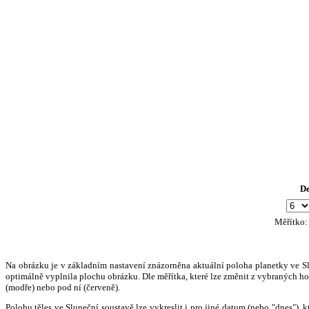
D
Měřítko
Na obrázku je v základním nastavení znázorněna aktuální poloha planetky ve Slun
optimálně vyplnila plochu obrázku. Dle měřítka, které lze změnit z vybraných hod
(modře) nebo pod ní (červeně).
Polohu těles ve Sluneční soustavě lze vykreslit i pro jiné datum (nebo "dnes")