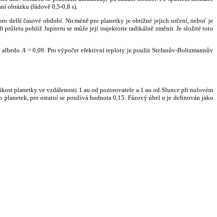
ní obrázku (řádově 0,5-0,8 s).
ro delší časové období. Nicméně pro planetky je obtížné jejich určení, neboť je
růletu poblíž Jupiteru se může její trajektorie radikálně změnit. Je složité toto
o albedo
A
= 0,09. Pro výpočet efektivní teploty je použit Stefanův-Boltzmannův
kost planetky ve vzdálenosti 1 au od pozorovatele a 1 au od Slunce při nulovém
planetek, pro ostatní se používá hodnota 0,15. Fázový úhel
α
je definován jako