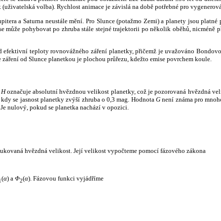
k (uživatelská volba). Rychlost animace je závislá na době potřebné pro vygenerová
itera a Saturna neustále mění. Pro Slunce (potažmo Zemi) a planety jsou platné p
 může pohybovat po zhruba stále stejné trajektorii po několik oběhů, nicméně při p
had efektivní teploty rovnovážného záření planetky, přičemž je uvažováno Bondov
záření od Slunce planetkou je plochou průřezu, kdežto emise povrchem koule.
e
H
označuje absolutní hvězdnou velikost planetky, což je pozorovaná hvězdná veli
i, kdy se jasnost planetky zvýší zhruba o 0,3 mag. Hodnota
G
není známa pro mnoho 
Je nulový, pokud se planetka nachází v opozici.
edukovaná hvězdná velikost. Její velikost vypočteme pomocí fázového zákona
(
α
) a
Φ
(
α
). Fázovou funkci vyjádříme
1
2