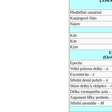
Předběžné označení
Katalogové číslo
Název
Kdy
Kde
Kým
E
(Ekv
Epocha
Velká poloosa dráhy –
a
Excentricita –
e
Střední denní pohyb –
n
Sklon dráhy k ekliptice –
i
Délka vzestupného uzlu –
Argument šířky perihelu 
Střední anomálie –
M