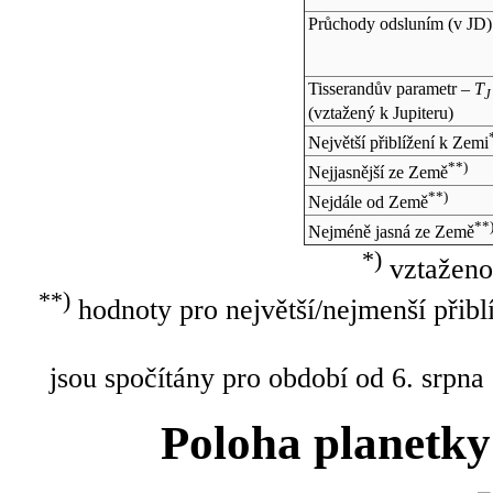
Průchody odsluním (v
JD
)
Tisserandův parametr –
T
J
(vztažený k Jupiteru)
Největší přiblížení k Zemi
**)
Nejjasnější ze Země
**)
Nejdále od Země
**
Nejméně jasná ze Země
*)
vztaženo
**)
hodnoty pro největší/nejmenší přibl
jsou spočítány pro období od 6. srpna
Poloha planetky