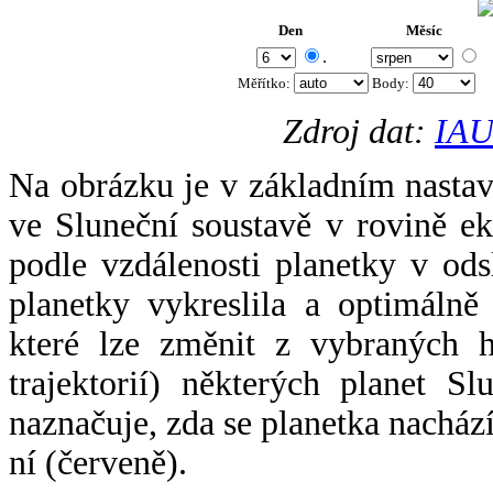
Den
Měsíc
.
Měřítko:
Body
:
Zdroj dat:
IAU
Na obrázku je v základním nastav
ve Sluneční soustavě v rovině ek
podle vzdálenosti planetky v odsl
planetky vykreslila a optimálně
které lze změnit z vybraných h
trajektorií) některých planet Sl
naznačuje, zda se planetka nacház
ní (červeně).