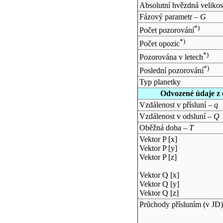
Absolutní hvězdná velikos
Fázový parametr –
G
*)
Počet pozorování
*)
Počet opozic
*)
Pozorována v letech
*)
Poslední pozorování
Typ planetky
Odvozené údaje z 
Vzdálenost v přísluní –
q
Vzdálenost v odsluní –
Q
Oběžná doba –
T
Vektor P [x]
Vektor P [y]
Vektor P [z]
Vektor Q [x]
Vektor Q [y]
Vektor Q [z]
Průchody přísluním (v
JD
)