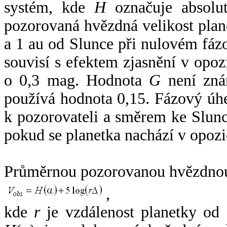
systém, kde
H
označuje absolut
pozorovaná hvězdná velikost plan
a 1 au od Slunce při nulovém fá
souvisí s efektem zjasnění v opoz
o 0,3 mag. Hodnota
G
není zná
používá hodnota 0,15. Fázový úh
k pozorovateli a směrem ke Slunc
pokud se planetka nachází v opozi
Průměrnou pozorovanou hvězdnou 
,
kde
r
je vzdálenost planetky od