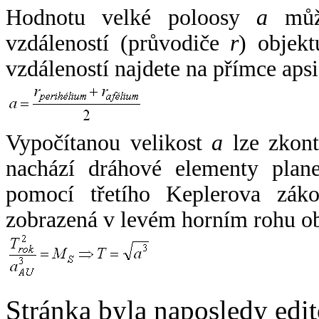
Hodnotu velké poloosy
a
může
vzdáleností (průvodiče
r
) objekt
vzdáleností najdete na přímce apsi
Vypočítanou velikost
a
lze zkont
nachází dráhové elementy plane
pomocí třetího Keplerova zák
zobrazená v levém horním rohu o
Stránka byla naposledy edi