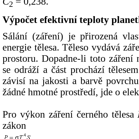
C
= 0,238.
2
Výpočet efektivní teploty plan
Sálání (záření) je přirozená vla
energie tělesa. Těleso vydává zá
prostoru. Dopadne-li toto záření n
se odráží a část prochází tělesem
závisí na jakosti a barvě povrch
žádné hmotné prostředí, jde o ele
Pro výkon záření černého tělesa
zákon