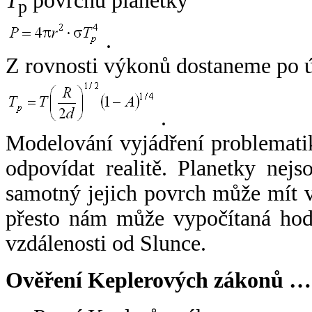
T
povrchu planetky
p
.
Z rovnosti výkonů dostaneme po 
.
Modelování vyjádření problemati
odpovídat realitě. Planetky nejso
samotný jejich povrch může mít v
přesto nám může vypočítaná hodn
vzdálenosti od Slunce.
Ověření Keplerových zákonů …