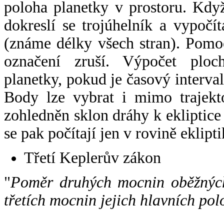
poloha planetky v prostoru. Kdy
dokreslí se trojúhelník a vypoč
(známe délky všech stran). Pomo
označení zruší. Výpočet ploch
planetky, pokud je časový interval
Body lze vybrat i mimo trajekto
zohledněn sklon dráhy k ekliptice
se pak počítají jen v rovině eklipti
Třetí Keplerův zákon
"
Poměr druhých mocnin oběžných
třetích mocnin jejich hlavních pol