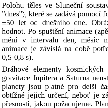
Polohu těles ve Sluneční sousta
"dnes"), které se zadává pomocí 
±50 let od dnešního dne. Obráz
hodnot. Po spuštění animace (zpě
mění v intervalu den, měsíc ne
animace je závislá na době potř
0,5-0,8 s).
Dráhové elementy kosmických t
gravitace Jupitera a Saturna neu
planety jsou platné pro delší č
obtížné jejich určení, neboť je 
přesnosti, jakou požadujeme. Pla