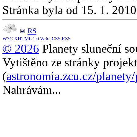
Stránka byla od 15. 1. 201
RS
W3C
XHTML 1.0
W3C
CSS
RSS
© 2026
Planety sluneční so
Vytištěno ze stránky projek
(
astronomia.zcu.cz/planety
Nahrávám...