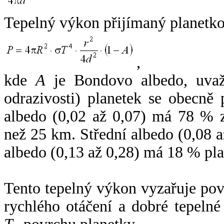
Tepelný výkon přijímaný planetko
,
kde
A
je Bondovo albedo, uvaž
odrazivosti) planetek se obecně
albedo (0,02 až 0,07) má 78 % z
než 25 km. Střední albedo (0,08 
albedo (0,13 až 0,28) má 18 % pla
Tento tepelný výkon vyzařuje po
rychlého otáčení a dobré tepelné