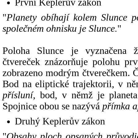
První Keplerův zákon
"
Planety obíhají kolem Slunce p
společném ohnisku je Slunce.
"
Poloha Slunce je vyznačena 
čtvereček znázorňuje polohu pr
zobrazeno modrým čtverečkem. Če
Bod na eliptické trajektorii, v n
přísluní
, bod, v němž je planet
Spojnice obou se nazývá
přímka a
Druhý Keplerův zákon
"
Obsahy ploch opsaných průvodič