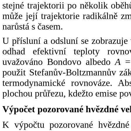
stejné trajektorii po několik oběh
může její trajektorie radikálně zm
narůstá s časem.
U přísluní a odsluní se zobrazuje
odhad efektivní teploty rovno
uvažováno Bondovo albedo
A
= 
použit Stefanův-Boltzmannův zák
termodynamické rovnováze. Abs
plochou průřezu, kdežto emise po
Výpočet pozorované hvězdné ve
K výpočtu pozorované hvězdné v