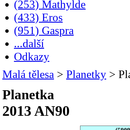
(253) Mathylde
(433) Eros
(951) Gaspra
...další
Odkazy
Malá tělesa
>
Planetky
>
Pl
Planetka
2013 AN90
(590