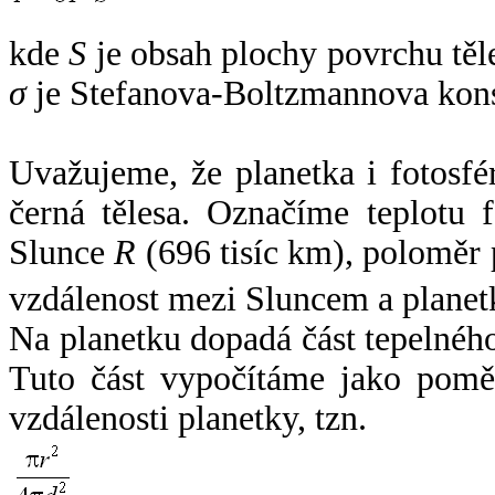
kde
S
je obsah plochy povrchu těl
σ
je Stefanova-Boltzmannova kons
Uvažujeme, že planetka i fotosfér
černá tělesa. Označíme teplotu 
Slunce
R
(696 tisíc km), poloměr
vzdálenost mezi Sluncem a plane
Na planetku dopadá část tepelnéh
Tuto část vypočítáme jako pomě
vzdálenosti planetky, tzn.