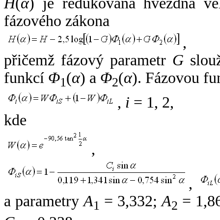
H
(
α
) je redukovaná hvězdná vel
fázového zákona
,
přičemž fázový parametr
G
slouž
funkcí
Φ
(
α
) a
Φ
(
α
). Fázovou fu
1
2
,
i
= 1, 2,
kde
,
,
a parametry
A
= 3,332;
A
= 1,8
1
2