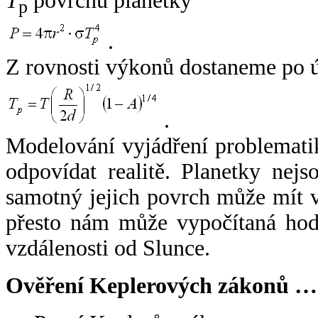
T
povrchu planetky
p
.
Z rovnosti výkonů dostaneme po 
.
Modelování vyjádření problemati
odpovídat realitě. Planetky nejso
samotný jejich povrch může mít v
přesto nám může vypočítaná hodn
vzdálenosti od Slunce.
Ověření Keplerových zákonů …