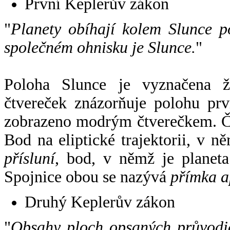
První Keplerův zákon
"
Planety obíhají kolem Slunce p
společném ohnisku je Slunce.
"
Poloha Slunce je vyznačena 
čtvereček znázorňuje polohu pr
zobrazeno modrým čtverečkem. Če
Bod na eliptické trajektorii, v n
přísluní
, bod, v němž je planet
Spojnice obou se nazývá
přímka a
Druhý Keplerův zákon
"
Obsahy ploch opsaných průvodič