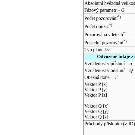
Absolutní hvězdná velikos
Fázový parametr –
G
*)
Počet pozorování
*)
Počet opozic
*)
Pozorována v letech
*)
Poslední pozorování
Typ planetky
Odvozené údaje z 
Vzdálenost v přísluní –
q
Vzdálenost v odsluní –
Q
Oběžná doba –
T
Vektor P [x]
Vektor P [y]
Vektor P [z]
Vektor Q [x]
Vektor Q [y]
Vektor Q [z]
Průchody přísluním (v
JD
)