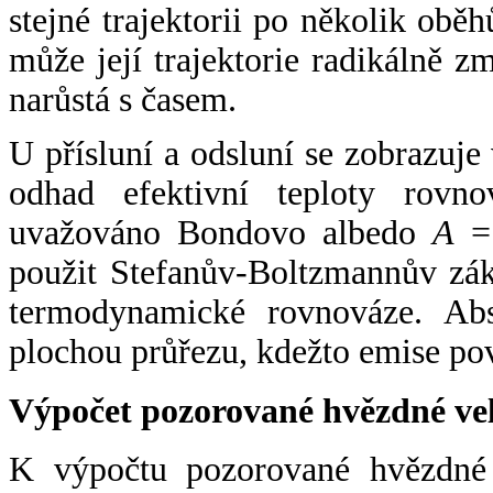
stejné trajektorii po několik oběh
může její trajektorie radikálně zm
narůstá s časem.
U přísluní a odsluní se zobrazuje
odhad efektivní teploty rovno
uvažováno Bondovo albedo
A
= 
použit Stefanův-Boltzmannův zák
termodynamické rovnováze. Abs
plochou průřezu, kdežto emise po
Výpočet pozorované hvězdné ve
K výpočtu pozorované hvězdné v