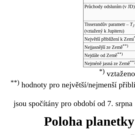
Průchody odsluním (v
JD
)
Tisserandův parametr –
T
J
(vztažený k Jupiteru)
Největší přiblížení k Zemi
**)
Nejjasnější ze Země
**)
Nejdále od Země
**
Nejméně jasná ze Země
*)
vztaženo
**)
hodnoty pro největší/nejmenší přibl
jsou spočítány pro období od 7. srpna
Poloha planetky