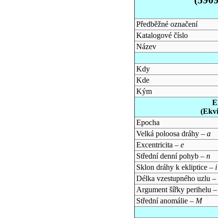
Předběžné označení
Katalogové číslo
Název
Kdy
Kde
Kým
E
(Ekv
Epocha
Velká poloosa dráhy –
a
Excentricita –
e
Střední denní pohyb –
n
Sklon dráhy k ekliptice –
i
Délka vzestupného uzlu –
Argument šířky perihelu 
Střední anomálie –
M