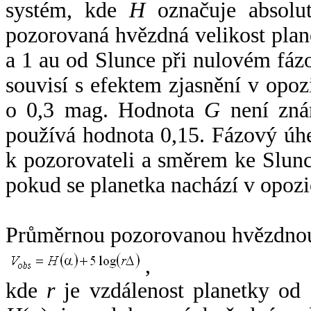
systém, kde
H
označuje absolut
pozorovaná hvězdná velikost plan
a 1 au od Slunce při nulovém fá
souvisí s efektem zjasnění v opoz
o 0,3 mag. Hodnota
G
není zná
používá hodnota 0,15. Fázový úh
k pozorovateli a směrem ke Slunc
pokud se planetka nachází v opozi
Průměrnou pozorovanou hvězdnou 
,
kde
r
je vzdálenost planetky od