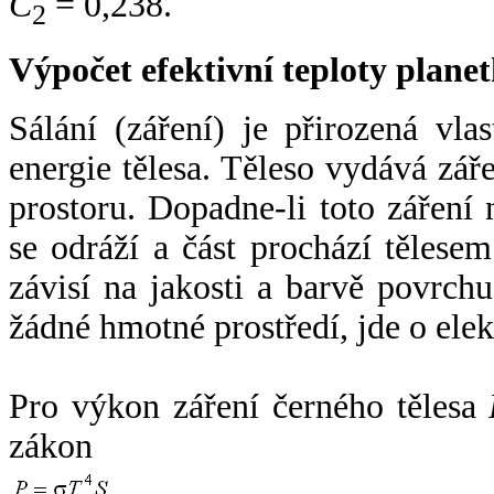
C
= 0,238.
2
Výpočet efektivní teploty plan
Sálání (záření) je přirozená vla
energie tělesa. Těleso vydává zá
prostoru. Dopadne-li toto záření n
se odráží a část prochází tělesem
závisí na jakosti a barvě povrch
žádné hmotné prostředí, jde o ele
Pro výkon záření černého tělesa
zákon