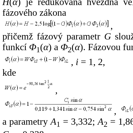
H
(
α
) je redukovaná hvězdná vel
fázového zákona
,
přičemž fázový parametr
G
slouž
funkcí
Φ
(
α
) a
Φ
(
α
). Fázovou fu
1
2
,
i
= 1, 2,
kde
,
,
a parametry
A
= 3,332;
A
= 1,8
1
2