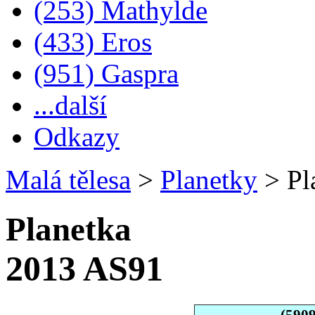
(253) Mathylde
(433) Eros
(951) Gaspra
...další
Odkazy
Malá tělesa
>
Planetky
>
Pl
Planetka
2013 AS91
(590