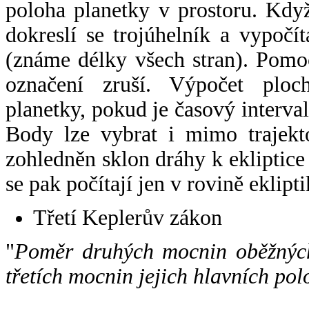
poloha planetky v prostoru. Kdy
dokreslí se trojúhelník a vypoč
(známe délky všech stran). Pomo
označení zruší. Výpočet ploch
planetky, pokud je časový interval
Body lze vybrat i mimo trajekto
zohledněn sklon dráhy k ekliptice
se pak počítají jen v rovině eklipti
Třetí Keplerův zákon
"
Poměr druhých mocnin oběžných
třetích mocnin jejich hlavních pol