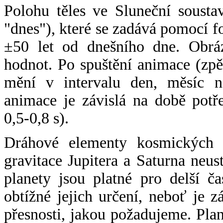
Polohu těles ve Sluneční sousta
"dnes"), které se zadává pomocí 
±50 let od dnešního dne. Obráz
hodnot. Po spuštění animace (zpě
mění v intervalu den, měsíc ne
animace je závislá na době potř
0,5-0,8 s).
Dráhové elementy kosmických t
gravitace Jupitera a Saturna neu
planety jsou platné pro delší č
obtížné jejich určení, neboť je 
přesnosti, jakou požadujeme. Pla