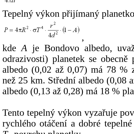
Tepelný výkon přijímaný planetko
,
kde
A
je Bondovo albedo, uvaž
odrazivosti) planetek se obecně
albedo (0,02 až 0,07) má 78 % z
než 25 km. Střední albedo (0,08 
albedo (0,13 až 0,28) má 18 % pla
Tento tepelný výkon vyzařuje po
rychlého otáčení a dobré tepelné