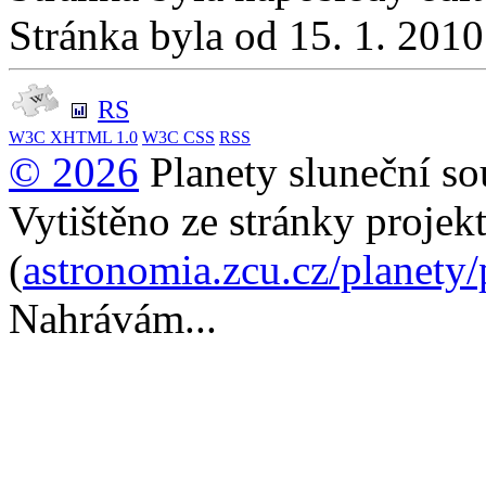
Stránka byla od 15. 1. 201
RS
W3C
XHTML 1.0
W3C
CSS
RSS
© 2026
Planety sluneční so
Vytištěno ze stránky projek
(
astronomia.zcu.cz/planety
Nahrávám...