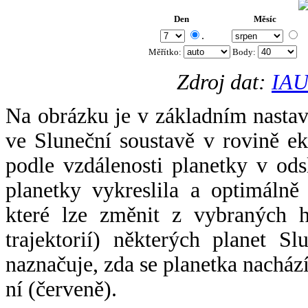
Den
Měsíc
.
Měřítko:
Body
:
Zdroj dat:
IAU
Na obrázku je v základním nastav
ve Sluneční soustavě v rovině ek
podle vzdálenosti planetky v odsl
planetky vykreslila a optimálně
které lze změnit z vybraných h
trajektorií) některých planet Sl
naznačuje, zda se planetka nacház
ní (červeně).