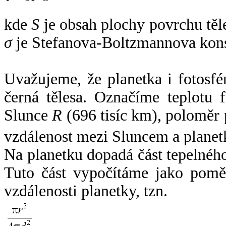
kde
S
je obsah plochy povrchu těl
σ
je Stefanova-Boltzmannova kons
Uvažujeme, že planetka i fotosfér
černá tělesa. Označíme teplotu 
Slunce
R
(696 tisíc km), poloměr
vzdálenost mezi Sluncem a plane
Na planetku dopadá část tepelnéh
Tuto část vypočítáme jako pomě
vzdálenosti planetky, tzn.