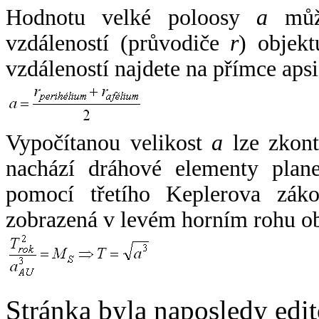
Hodnotu velké poloosy
a
může
vzdáleností (průvodiče
r
) objekt
vzdáleností najdete na přímce apsi
Vypočítanou velikost
a
lze zkont
nachází dráhové elementy plane
pomocí třetího Keplerova zák
zobrazená v levém horním rohu o
Stránka byla naposledy edi