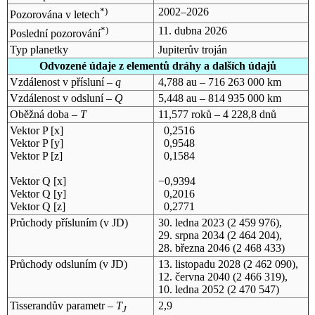
*)
2002–2026
Pozorována v letech
*)
11. dubna 2026
Poslední pozorování
Typ planetky
Jupiterův troján
Odvozené údaje z elementů dráhy a dalších údajů
Vzdálenost v přísluní –
q
4,788 au – 716 263 000 km
Vzdálenost v odsluní –
Q
5,448 au – 814 935 000 km
Oběžná doba –
T
11,577 roků – 4 228,8 dnů
Vektor P [x]
0,2516
Vektor P [y]
0,9548
Vektor P [z]
0,1584
Vektor Q [x]
−0,9394
Vektor Q [y]
0,2016
Vektor Q [z]
0,2771
Průchody přísluním (v
JD
)
30. ledna 2023
(2 459 976),
29. srpna 2034
(2 464 204),
28. března 2046
(2 468 433)
Průchody odsluním (v
JD
)
13. listopadu 2028
(2 462 090),
12. června 2040
(2 466 319),
10. ledna 2052
(2 470 547)
Tisserandův parametr –
T
2,9
J