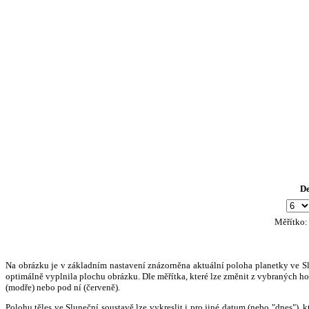
D
Měřítko
Na obrázku je v základním nastavení znázorněna aktuální poloha planetky ve Slun
optimálně vyplnila plochu obrázku. Dle měřítka, které lze změnit z vybraných hod
(modře) nebo pod ní (červeně).
Polohu těles ve Sluneční soustavě lze vykreslit i pro jiné datum (nebo "dnes")