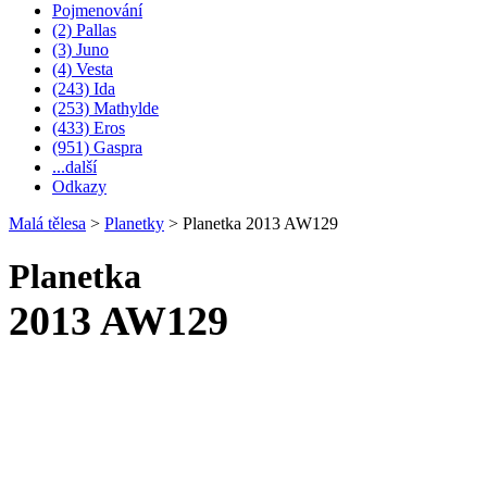
Pojmenování
(2) Pallas
(3) Juno
(4) Vesta
(243) Ida
(253) Mathylde
(433) Eros
(951) Gaspra
...další
Odkazy
Malá tělesa
>
Planetky
>
Planetka 2013 AW129
Planetka
2013 AW129