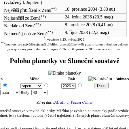
(vztažený k Jupiteru)
**)
18. prosince 2034
(3,83 au)
Největší přiblížení k Zemi
**)
24. ledna 2036
(20,5 mag)
Nejjasnější ze Země
**)
8. prosince 2028
(6,41 au)
Nejdále od Země
**)
9. října 2028
(22,2 mag)
Nejméně jasná ze Země
*)
vztaženo k 25. května 2026;
**)
hodnoty pro největší/nejmenší přiblížení a nejnižší/nejvyšší pozorovanou hvězdnou velikost
jsou spočítány pro období od 6. srpna 2026 do 31. prosince 2050 s intervalem 1 den.
Poloha planetky ve Sluneční soustavě
en
Měsíc
Rok
Animac
.
:
Body
:
Zdroj dat:
IAU Minor Planet Center
eční soustavě v rovině ekliptiky. Měřítko je zvoleno automaticky podle vzdálenost
not, je vykreslena i poloha (včetně trajektorií) některých planet Sluneční soustavy
, které se zadává pomocí formuláře pod obrázkem. Lze zadat datum ±50 let od dneš