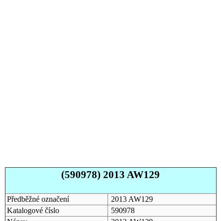
(590978) 2013 AW129
Předběžné označení
2013 AW129
Katalogové číslo
590978