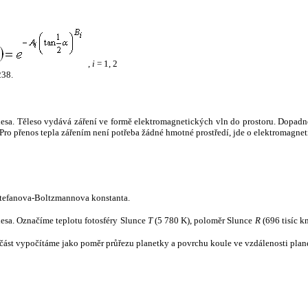
,
i
= 1, 2
238.
tělesa. Těleso vydává záření ve formě elektromagnetických vln do prostoru. Dopadne-l
u. Pro přenos tepla zářením není potřeba žádné hmotné prostředí, jde o elektromagnet
tefanova-Boltzmannova konstanta.
tělesa. Označíme teplotu fotosféry Slunce
T
(5 780 K), poloměr Slunce
R
(696 tisíc k
část vypočítáme jako poměr průřezu planetky a povrchu koule ve vzdálenosti plane