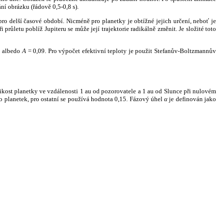
ní obrázku (řádově 0,5-0,8 s).
ro delší časové období. Nicméně pro planetky je obtížné jejich určení, neboť je
růletu poblíž Jupiteru se může její trajektorie radikálně změnit. Je složité toto
o albedo
A
= 0,09. Pro výpočet efektivní teploty je použit Stefanův-Boltzmannův
kost planetky ve vzdálenosti 1 au od pozorovatele a 1 au od Slunce při nulovém
planetek, pro ostatní se používá hodnota 0,15. Fázový úhel
α
je definován jako