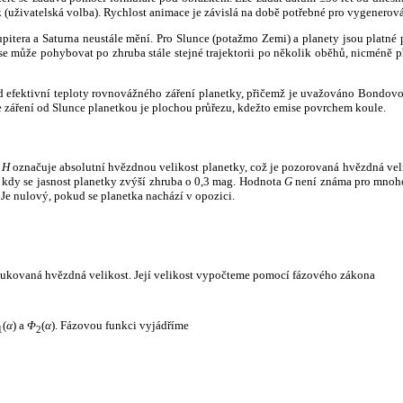
k (uživatelská volba). Rychlost animace je závislá na době potřebné pro vygenerová
itera a Saturna neustále mění. Pro Slunce (potažmo Zemi) a planety jsou platné p
 může pohybovat po zhruba stále stejné trajektorii po několik oběhů, nicméně při p
had efektivní teploty rovnovážného záření planetky, přičemž je uvažováno Bondov
záření od Slunce planetkou je plochou průřezu, kdežto emise povrchem koule.
e
H
označuje absolutní hvězdnou velikost planetky, což je pozorovaná hvězdná veli
i, kdy se jasnost planetky zvýší zhruba o 0,3 mag. Hodnota
G
není známa pro mnoho 
Je nulový, pokud se planetka nachází v opozici.
edukovaná hvězdná velikost. Její velikost vypočteme pomocí fázového zákona
(
α
) a
Φ
(
α
). Fázovou funkci vyjádříme
1
2