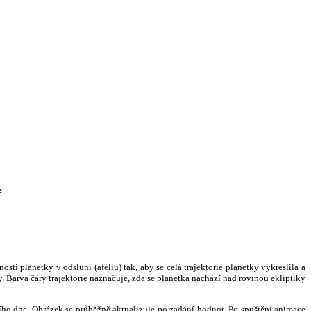
e
i planetky v odsluní (aféliu) tak, aby se celá trajektorie planetky vykreslila a
. Barva čáry trajektorie naznačuje, zda se planetka nachází nad rovinou ekliptiky
ního dne. Obrázek se průběžně aktualizuje po zadání hodnot. Po spuštění animace