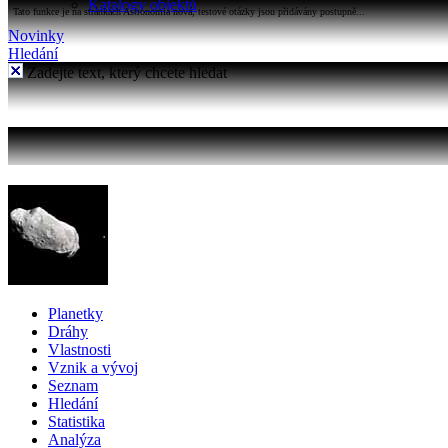
Katalogy objektů
Tato funkce je na stránkách Astronomia nová, testové otázky jsou přidávány postupně...
Novinky
Hledání
Zadejte text, který chcete hledat
Planetky
Dráhy
Vlastnosti
Vznik a vývoj
Seznam
Hledání
Statistika
Analýza