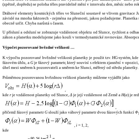
(zpětně, dopředu) se poloha těles pravidelně mění v intervalu den, měsíc nebo ro
Dráhové elementy kosmických těles ve Sluneční soustavě se vlivem gravitace Jup
závislé na mnoha faktorech - zejména na přesnosti, jakou požadujeme. Planetka se
obecně určit. Chyba narůstá s časem.
U přísluní a odsluní se zobrazuje vzdálenost objektu od Slunce, rychlost a od
zákon a planetku modelujeme jako kouli v termodynamické rovnováze. Absorpce 
Výpočet pozorované hvězdné velikosti …
K výpočtu pozorované hvězdné velikosti planetky je použit tzv. HG-systém, kd
fázovém úhlu, a
G
je fázový parametr, který souvisí s efektem zjasnění v opozic
úhel mezi směrem k pozorovateli a směrem ke Slunci, měřený od středu planetky. 
Průměrnou pozorovanou hvězdnou velikost planetky můžeme vyjádřit jako
,
kde
r
je vzdálenost planetky od Slunce,
Δ
je její vzdálenost od Země a
H
(
α
) je r
,
přičemž fázový parametr
G
slouží jako váhový parametr dvou fázových funkcí
Φ
,
i
= 1, 2,
kde