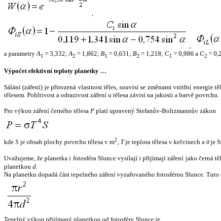
,
,
a parametry
A
= 3,332;
A
= 1,862;
B
= 0,631;
B
= 1,218;
C
= 0,986 a
C
= 0,
1
2
1
2
1
2
Výpočet efektivní teploty planetky …
Sálání (záření) je přirozená vlastnost těles, souvisí se změnami vnitřní energie 
tělesem. Pohltivost a odrazivost záření u tělesa závisí na jakosti a barvě povrch
Pro výkon záření černého tělesa
P
platí upravený Stefanův-Boltzmannův zákon
2
kde
S
je obsah plochy povrchu tělesa v m
,
T
je teplota tělesa v kelvinech a
σ
je S
Uvažujeme, že planetka i fotosféra Slunce vysílají i přijímají záření jako černá 
planetkou
d
.
Na planetku dopadá část tepelného záření vyzařovaného fotosférou Slunce. Tuto 
Tepelný výkon přijímaný planetkou od fotosféry Slunce je