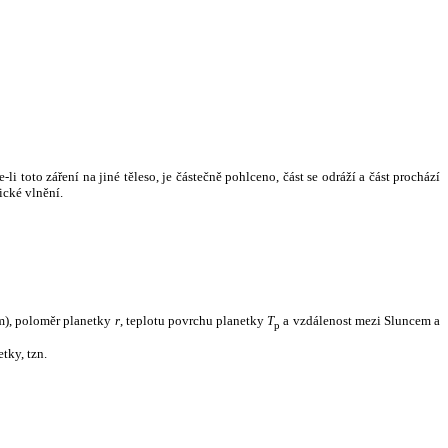
i toto záření na jiné těleso, je částečně pohlceno, část se odráží a část prochází
ické vlnění.
m), poloměr planetky
r
, teplotu povrchu planetky
T
a vzdálenost mezi Sluncem a
p
tky, tzn.