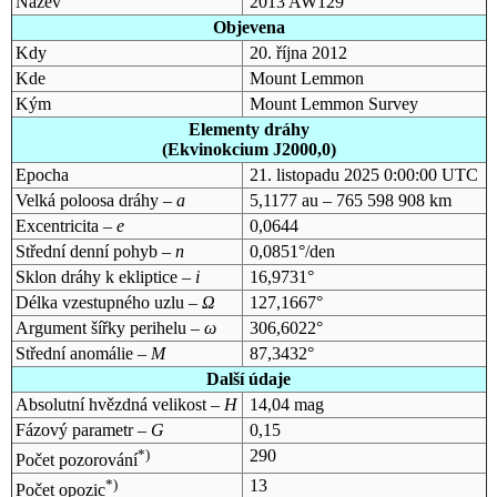
Název
2013 AW129
Objevena
Kdy
20. října 2012
Kde
Mount Lemmon
Kým
Mount Lemmon Survey
Elementy dráhy
(Ekvinokcium J2000,0)
Epocha
21. listopadu 2025 0:00:00 UTC
Velká poloosa dráhy –
a
5,1177 au – 765 598 908 km
Excentricita –
e
0,0644
Střední denní pohyb –
n
0,0851°/den
Sklon dráhy k ekliptice –
i
16,9731°
Délka vzestupného uzlu –
Ω
127,1667°
Argument šířky perihelu –
ω
306,6022°
Střední anomálie –
M
87,3432°
Další údaje
Absolutní hvězdná velikost –
H
14,04 mag
Fázový parametr –
G
0,15
*)
290
Počet pozorování
*)
13
Počet opozic