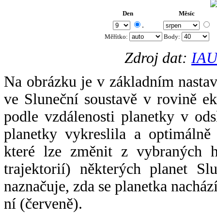
Den
Měsíc
.
Měřítko:
Body
:
Zdroj dat:
IAU
Na obrázku je v základním nastav
ve Sluneční soustavě v rovině ek
podle vzdálenosti planetky v odsl
planetky vykreslila a optimálně
které lze změnit z vybraných h
trajektorií) některých planet Sl
naznačuje, zda se planetka nacház
ní (červeně).