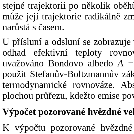
stejné trajektorii po několik oběh
může její trajektorie radikálně zm
narůstá s časem.
U přísluní a odsluní se zobrazuje
odhad efektivní teploty rovno
uvažováno Bondovo albedo
A
= 
použit Stefanův-Boltzmannův zák
termodynamické rovnováze. Abs
plochou průřezu, kdežto emise po
Výpočet pozorované hvězdné ve
K výpočtu pozorované hvězdné v