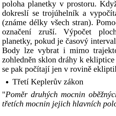
poloha planetky v prostoru. Kdy
dokreslí se trojúhelník a vypoč
(známe délky všech stran). Pomo
označení zruší. Výpočet ploch
planetky, pokud je časový interval
Body lze vybrat i mimo trajekto
zohledněn sklon dráhy k ekliptice
se pak počítají jen v rovině eklipti
Třetí Keplerův zákon
"
Poměr druhých mocnin oběžných
třetích mocnin jejich hlavních pol