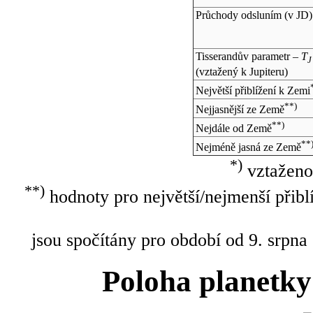
Průchody odsluním (v
JD
)
Tisserandův parametr –
T
J
(vztažený k Jupiteru)
Největší přiblížení k Zemi
**)
Nejjasnější ze Země
**)
Nejdále od Země
**
Nejméně jasná ze Země
*)
vztaženo
**)
hodnoty pro největší/nejmenší přibl
jsou spočítány pro období od 9. srpna
Poloha planetky