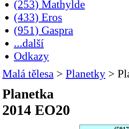
(253) Mathylde
(433) Eros
(951) Gaspra
...další
Odkazy
Malá tělesa
>
Planetky
>
Pl
Planetka
2014 EO20
(591