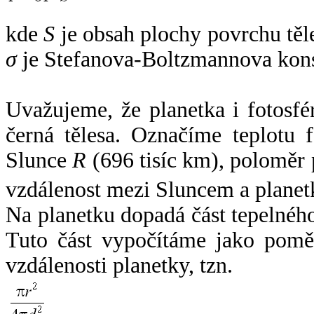
kde
S
je obsah plochy povrchu těl
σ
je Stefanova-Boltzmannova kons
Uvažujeme, že planetka i fotosfér
černá tělesa. Označíme teplotu 
Slunce
R
(696 tisíc km), poloměr
vzdálenost mezi Sluncem a plane
Na planetku dopadá část tepelnéh
Tuto část vypočítáme jako pomě
vzdálenosti planetky, tzn.