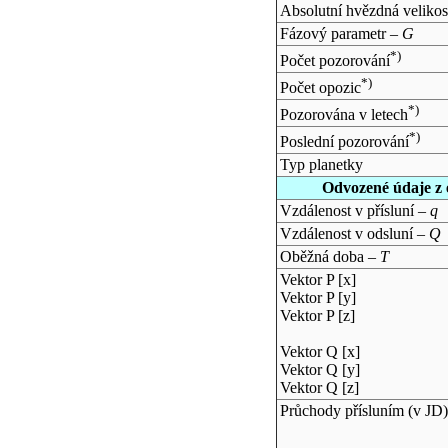
Absolutní hvězdná velikos
Fázový parametr –
G
*)
Počet pozorování
*)
Počet opozic
*)
Pozorována v letech
*)
Poslední pozorování
Typ planetky
Odvozené údaje z 
Vzdálenost v přísluní –
q
Vzdálenost v odsluní –
Q
Oběžná doba –
T
Vektor P [x]
Vektor P [y]
Vektor P [z]
Vektor Q [x]
Vektor Q [y]
Vektor Q [z]
Průchody přísluním (v
JD
)