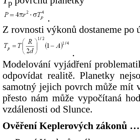
T
povrchu planetky
p
.
Z rovnosti výkonů dostaneme po 
.
Modelování vyjádření problemati
odpovídat realitě. Planetky nejso
samotný jejich povrch může mít v
přesto nám může vypočítaná hodn
vzdálenosti od Slunce.
Ověření Keplerových zákonů …