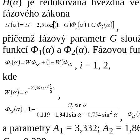
H
(
α
) je redukovaná hvězdná vel
fázového zákona
,
přičemž fázový parametr
G
slouž
funkcí
Φ
(
α
) a
Φ
(
α
). Fázovou fu
1
2
,
i
= 1, 2,
kde
,
,
a parametry
A
= 3,332;
A
= 1,8
1
2