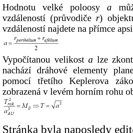
Hodnotu velké poloosy
a
může
vzdáleností (průvodiče
r
) objekt
vzdáleností najdete na přímce apsi
Vypočítanou velikost
a
lze zkont
nachází dráhové elementy plane
pomocí třetího Keplerova zák
zobrazená v levém horním rohu o
Stránka byla naposledy edi