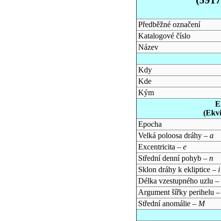
Předběžné označení
Katalogové číslo
Název
Kdy
Kde
Kým
E
(Ekv
Epocha
Velká poloosa dráhy –
a
Excentricita –
e
Střední denní pohyb –
n
Sklon dráhy k ekliptice –
i
Délka vzestupného uzlu –
Argument šířky perihelu 
Střední anomálie –
M