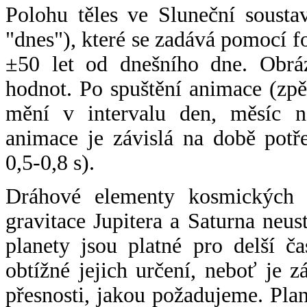
Polohu těles ve Sluneční sousta
"dnes"), které se zadává pomocí 
±50 let od dnešního dne. Obráz
hodnot. Po spuštění animace (zpě
mění v intervalu den, měsíc ne
animace je závislá na době potř
0,5-0,8 s).
Dráhové elementy kosmických t
gravitace Jupitera a Saturna neu
planety jsou platné pro delší č
obtížné jejich určení, neboť je 
přesnosti, jakou požadujeme. Pla