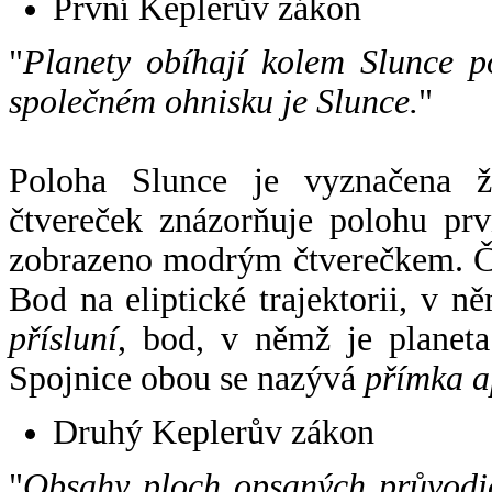
První Keplerův zákon
"
Planety obíhají kolem Slunce p
společném ohnisku je Slunce.
"
Poloha Slunce je vyznačena 
čtvereček znázorňuje polohu pr
zobrazeno modrým čtverečkem. Če
Bod na eliptické trajektorii, v n
přísluní
, bod, v němž je planet
Spojnice obou se nazývá
přímka a
Druhý Keplerův zákon
"
Obsahy ploch opsaných průvodič