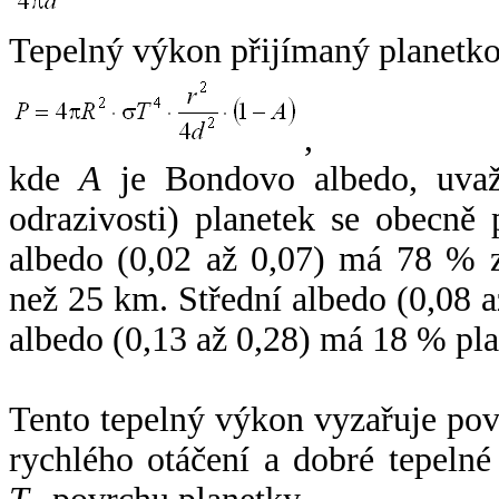
Tepelný výkon přijímaný planetko
,
kde
A
je Bondovo albedo, uvaž
odrazivosti) planetek se obecně
albedo (0,02 až 0,07) má 78 % z
než 25 km. Střední albedo (0,08 
albedo (0,13 až 0,28) má 18 % pla
Tento tepelný výkon vyzařuje po
rychlého otáčení a dobré tepelné