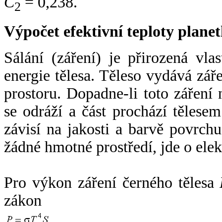
C
= 0,238.
2
Výpočet efektivní teploty plan
Sálání (záření) je přirozená vla
energie tělesa. Těleso vydává zá
prostoru. Dopadne-li toto záření n
se odráží a část prochází tělesem
závisí na jakosti a barvě povrch
žádné hmotné prostředí, jde o ele
Pro výkon záření černého tělesa
zákon