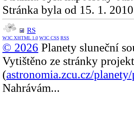
Stránka byla od 15. 1. 201
RS
W3C
XHTML 1.0
W3C
CSS
RSS
© 2026
Planety sluneční so
Vytištěno ze stránky projek
(
astronomia.zcu.cz/planety
Nahrávám...