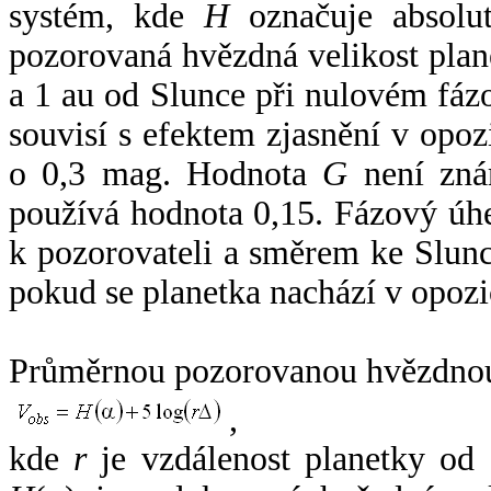
systém, kde
H
označuje absolut
pozorovaná hvězdná velikost plan
a 1 au od Slunce při nulovém fá
souvisí s efektem zjasnění v opoz
o 0,3 mag. Hodnota
G
není zná
používá hodnota 0,15. Fázový úh
k pozorovateli a směrem ke Slunc
pokud se planetka nachází v opozi
Průměrnou pozorovanou hvězdnou 
,
kde
r
je vzdálenost planetky od