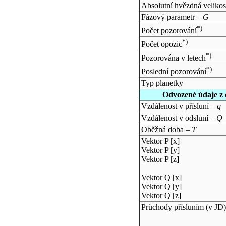
Absolutní hvězdná velikos
Fázový parametr –
G
*)
Počet pozorování
*)
Počet opozic
*)
Pozorována v letech
*)
Poslední pozorování
Typ planetky
Odvozené údaje z 
Vzdálenost v přísluní –
q
Vzdálenost v odsluní –
Q
Oběžná doba –
T
Vektor P [x]
Vektor P [y]
Vektor P [z]
Vektor Q [x]
Vektor Q [y]
Vektor Q [z]
Průchody přísluním (v
JD
)