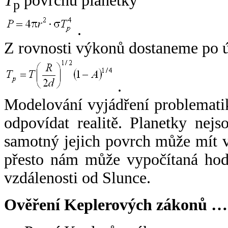
T
povrchu planetky
p
.
Z rovnosti výkonů dostaneme po 
.
Modelování vyjádření problemati
odpovídat realitě. Planetky nejso
samotný jejich povrch může mít v
přesto nám může vypočítaná hodn
vzdálenosti od Slunce.
Ověření Keplerových zákonů …