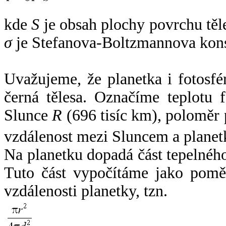
kde
S
je obsah plochy povrchu těl
σ
je Stefanova-Boltzmannova kons
Uvažujeme, že planetka i fotosfér
černá tělesa. Označíme teplotu 
Slunce
R
(696 tisíc km), poloměr
vzdálenost mezi Sluncem a plane
Na planetku dopadá část tepelnéh
Tuto část vypočítáme jako pomě
vzdálenosti planetky, tzn.