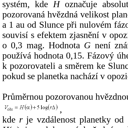
systém, kde
H
označuje absolut
pozorovaná hvězdná velikost plan
a 1 au od Slunce při nulovém fá
souvisí s efektem zjasnění v opoz
o 0,3 mag. Hodnota
G
není zná
používá hodnota 0,15. Fázový úh
k pozorovateli a směrem ke Slunc
pokud se planetka nachází v opozi
Průměrnou pozorovanou hvězdnou 
,
kde
r
je vzdálenost planetky od