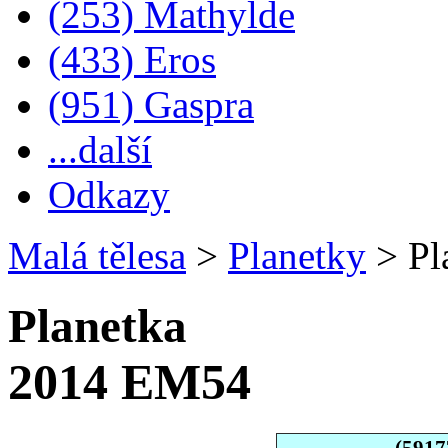
(253) Mathylde
(433) Eros
(951) Gaspra
...další
Odkazy
Malá tělesa
>
Planetky
>
Pl
Planetka
2014 EM54
(5917