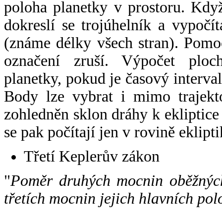
poloha planetky v prostoru. Kdy
dokreslí se trojúhelník a vypoč
(známe délky všech stran). Pomo
označení zruší. Výpočet ploch
planetky, pokud je časový interval
Body lze vybrat i mimo trajekto
zohledněn sklon dráhy k ekliptice
se pak počítají jen v rovině eklipti
Třetí Keplerův zákon
"
Poměr druhých mocnin oběžných
třetích mocnin jejich hlavních pol