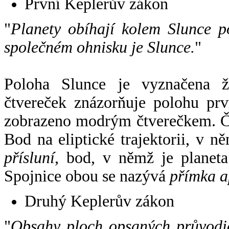
První Keplerův zákon
"
Planety obíhají kolem Slunce p
společném ohnisku je Slunce.
"
Poloha Slunce je vyznačena 
čtvereček znázorňuje polohu pr
zobrazeno modrým čtverečkem. Če
Bod na eliptické trajektorii, v n
přísluní
, bod, v němž je planet
Spojnice obou se nazývá
přímka a
Druhý Keplerův zákon
"
Obsahy ploch opsaných průvodič