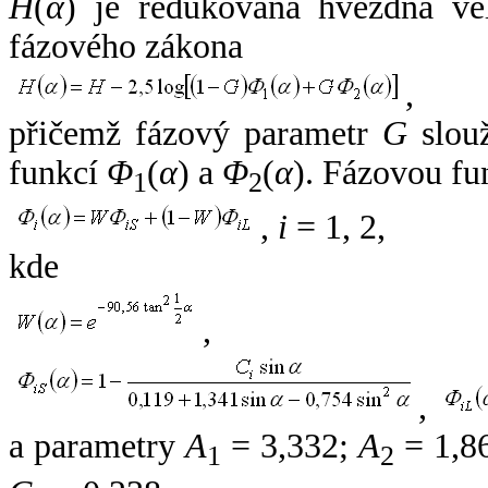
H
(
α
) je redukovaná hvězdná vel
fázového zákona
,
přičemž fázový parametr
G
slouž
funkcí
Φ
(
α
) a
Φ
(
α
). Fázovou fu
1
2
,
i
= 1, 2,
kde
,
,
a parametry
A
= 3,332;
A
= 1,8
1
2