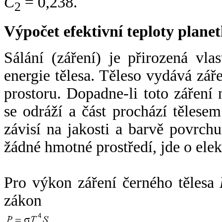
C
= 0,238.
2
Výpočet efektivní teploty plan
Sálání (záření) je přirozená vla
energie tělesa. Těleso vydává zá
prostoru. Dopadne-li toto záření n
se odráží a část prochází tělesem
závisí na jakosti a barvě povrch
žádné hmotné prostředí, jde o ele
Pro výkon záření černého tělesa
zákon