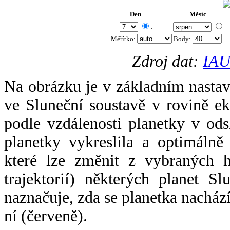
Den
Měsíc
.
Měřítko:
Body
:
Zdroj dat:
IAU
Na obrázku je v základním nastav
ve Sluneční soustavě v rovině ek
podle vzdálenosti planetky v odsl
planetky vykreslila a optimálně
které lze změnit z vybraných h
trajektorií) některých planet Sl
naznačuje, zda se planetka nacház
ní (červeně).