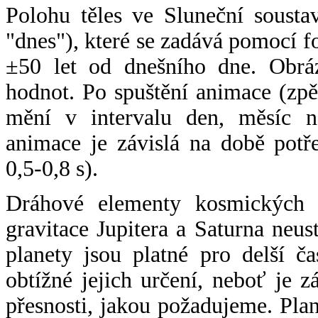
Polohu těles ve Sluneční sousta
"dnes"), které se zadává pomocí 
±50 let od dnešního dne. Obráz
hodnot. Po spuštění animace (zpě
mění v intervalu den, měsíc ne
animace je závislá na době potř
0,5-0,8 s).
Dráhové elementy kosmických t
gravitace Jupitera a Saturna neu
planety jsou platné pro delší č
obtížné jejich určení, neboť je 
přesnosti, jakou požadujeme. Pla