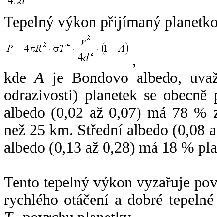
Tepelný výkon přijímaný planetko
,
kde
A
je Bondovo albedo, uvaž
odrazivosti) planetek se obecně
albedo (0,02 až 0,07) má 78 % z
než 25 km. Střední albedo (0,08 
albedo (0,13 až 0,28) má 18 % pla
Tento tepelný výkon vyzařuje po
rychlého otáčení a dobré tepelné