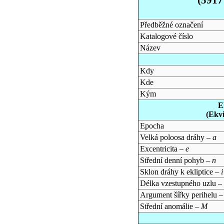
Předběžné označení
Katalogové číslo
Název
Kdy
Kde
Kým
E
(Ekv
Epocha
Velká poloosa dráhy –
a
Excentricita –
e
Střední denní pohyb –
n
Sklon dráhy k ekliptice –
i
Délka vzestupného uzlu –
Argument šířky perihelu 
Střední anomálie –
M