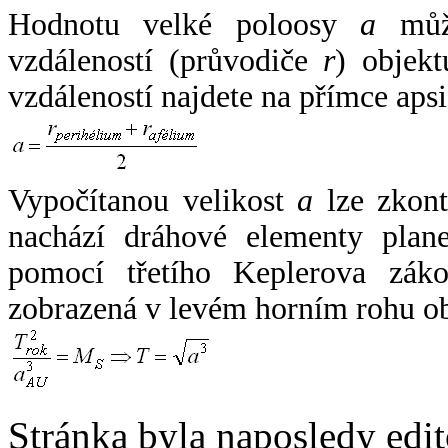
Hodnotu velké poloosy
a
může
vzdáleností (průvodiče
r
) objekt
vzdáleností najdete na přímce apsi
Vypočítanou velikost
a
lze zkont
nachází dráhové elementy plane
pomocí třetího Keplerova zák
zobrazená v levém horním rohu o
Stránka byla naposledy edi