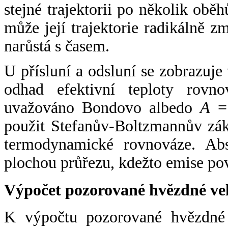
stejné trajektorii po několik oběh
může její trajektorie radikálně zm
narůstá s časem.
U přísluní a odsluní se zobrazuje
odhad efektivní teploty rovno
uvažováno Bondovo albedo
A
= 
použit Stefanův-Boltzmannův zák
termodynamické rovnováze. Abs
plochou průřezu, kdežto emise po
Výpočet pozorované hvězdné ve
K výpočtu pozorované hvězdné v