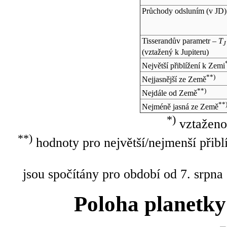
Průchody odsluním (v
JD
)
Tisserandův parametr –
T
J
(vztažený k Jupiteru)
Největší přiblížení k Zemi
**)
Nejjasnější ze Země
**)
Nejdále od Země
**
Nejméně jasná ze Země
*)
vztaženo
**)
hodnoty pro největší/nejmenší přibl
jsou spočítány pro období od 7. srpna
Poloha planetky