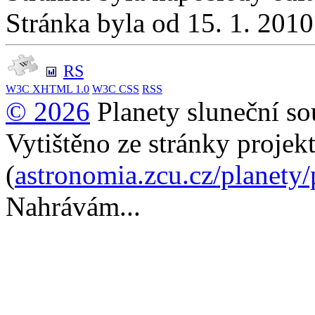
Stránka byla od 15. 1. 201
RS
W3C
XHTML 1.0
W3C
CSS
RSS
© 2026
Planety sluneční so
Vytištěno ze stránky projek
(
astronomia.zcu.cz/planety
Nahrávám...