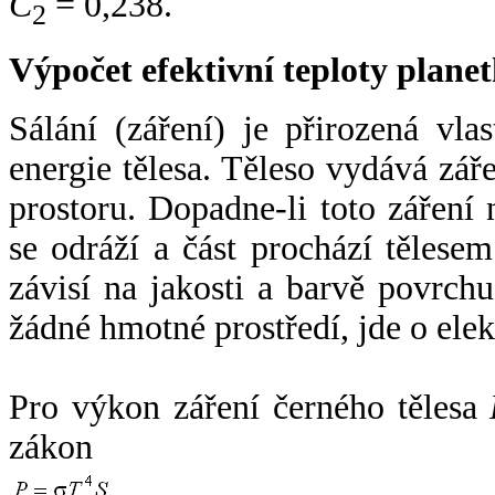
C
= 0,238.
2
Výpočet efektivní teploty plan
Sálání (záření) je přirozená vla
energie tělesa. Těleso vydává zá
prostoru. Dopadne-li toto záření n
se odráží a část prochází tělesem
závisí na jakosti a barvě povrch
žádné hmotné prostředí, jde o ele
Pro výkon záření černého tělesa
zákon