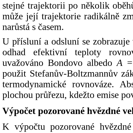
stejné trajektorii po několik oběh
může její trajektorie radikálně zm
narůstá s časem.
U přísluní a odsluní se zobrazuje
odhad efektivní teploty rovno
uvažováno Bondovo albedo
A
= 
použit Stefanův-Boltzmannův zák
termodynamické rovnováze. Abs
plochou průřezu, kdežto emise po
Výpočet pozorované hvězdné ve
K výpočtu pozorované hvězdné v