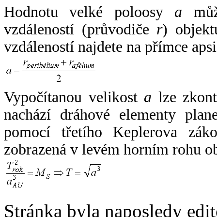
Hodnotu velké poloosy
a
může
vzdáleností (průvodiče
r
) objekt
vzdáleností najdete na přímce apsi
Vypočítanou velikost
a
lze zkont
nachází dráhové elementy plane
pomocí třetího Keplerova zák
zobrazená v levém horním rohu o
Stránka byla naposledy edi