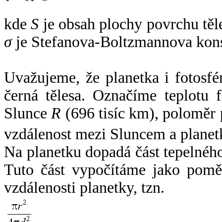
kde
S
je obsah plochy povrchu těl
σ
je Stefanova-Boltzmannova kons
Uvažujeme, že planetka i fotosfér
černá tělesa. Označíme teplotu 
Slunce
R
(696 tisíc km), poloměr
vzdálenost mezi Sluncem a plane
Na planetku dopadá část tepelnéh
Tuto část vypočítáme jako pomě
vzdálenosti planetky, tzn.