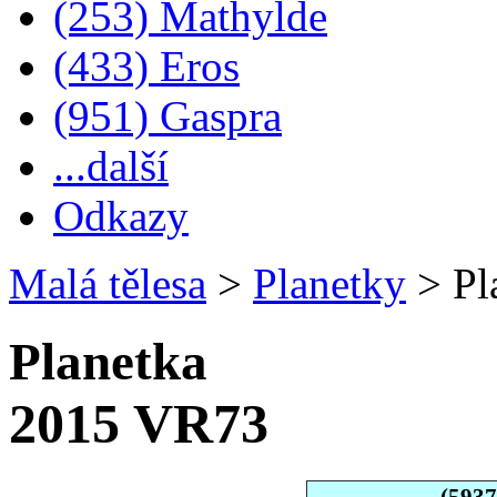
(253) Mathylde
(433) Eros
(951) Gaspra
...další
Odkazy
Malá tělesa
>
Planetky
>
Pl
Planetka
2015 VR73
(593