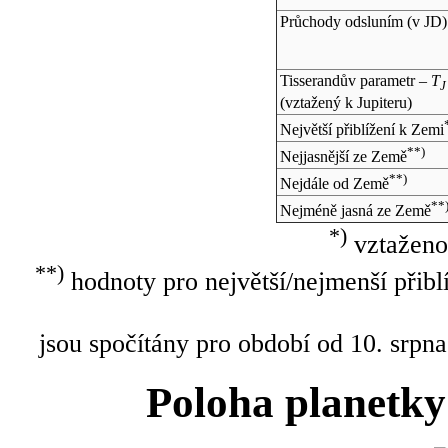
Průchody odsluním (v
JD
)
Tisserandův parametr –
T
J
(vztažený k Jupiteru)
Největší přiblížení k Zemi
**)
Nejjasnější ze Země
**)
Nejdále od Země
**
Nejméně jasná ze Země
*)
vztaženo
**)
hodnoty pro největší/nejmenší přibl
jsou spočítány pro období od 10. srpna
Poloha planetky