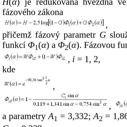
H
(
α
) je redukovaná hvězdná vel
fázového zákona
,
přičemž fázový parametr
G
slouž
funkcí
Φ
(
α
) a
Φ
(
α
). Fázovou fu
1
2
,
i
= 1, 2,
kde
,
,
a parametry
A
= 3,332;
A
= 1,8
1
2