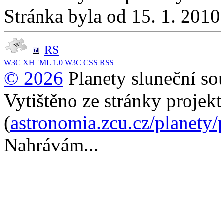
Stránka byla od 15. 1. 201
RS
W3C
XHTML 1.0
W3C
CSS
RSS
© 2026
Planety sluneční so
Vytištěno ze stránky projek
(
astronomia.zcu.cz/planety
Nahrávám...