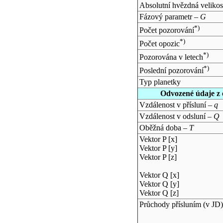
Absolutní hvězdná velikos
Fázový parametr –
G
*)
Počet pozorování
*)
Počet opozic
*)
Pozorována v letech
*)
Poslední pozorování
Typ planetky
Odvozené údaje z 
Vzdálenost v přísluní –
q
Vzdálenost v odsluní –
Q
Oběžná doba –
T
Vektor P [x]
Vektor P [y]
Vektor P [z]
Vektor Q [x]
Vektor Q [y]
Vektor Q [z]
Průchody přísluním (v
JD
)