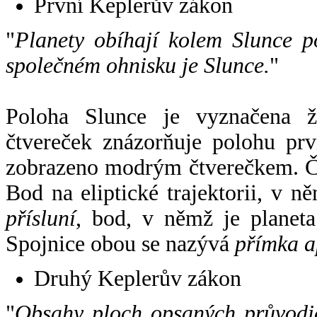
První Keplerův zákon
"
Planety obíhají kolem Slunce p
společném ohnisku je Slunce.
"
Poloha Slunce je vyznačena 
čtvereček znázorňuje polohu pr
zobrazeno modrým čtverečkem. Če
Bod na eliptické trajektorii, v n
přísluní
, bod, v němž je planet
Spojnice obou se nazývá
přímka a
Druhý Keplerův zákon
"
Obsahy ploch opsaných průvodič