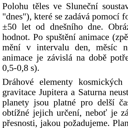
Polohu těles ve Sluneční sousta
"dnes"), které se zadává pomocí 
±50 let od dnešního dne. Obráz
hodnot. Po spuštění animace (zpě
mění v intervalu den, měsíc ne
animace je závislá na době potř
0,5-0,8 s).
Dráhové elementy kosmických t
gravitace Jupitera a Saturna neu
planety jsou platné pro delší č
obtížné jejich určení, neboť je 
přesnosti, jakou požadujeme. Pla