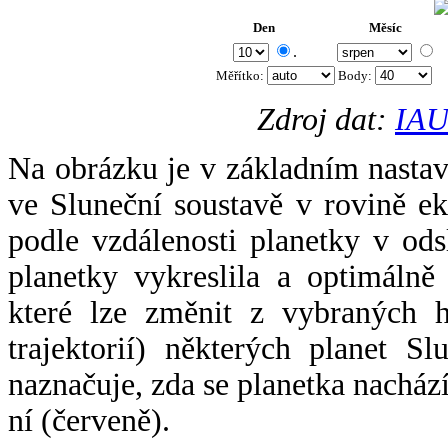
Den
Měsíc
.
Měřítko:
Body
:
Zdroj dat:
IAU
Na obrázku je v základním nastav
ve Sluneční soustavě v rovině ek
podle vzdálenosti planetky v odsl
planetky vykreslila a optimálně
které lze změnit z vybraných h
trajektorií) některých planet Sl
naznačuje, zda se planetka nacház
ní (červeně).