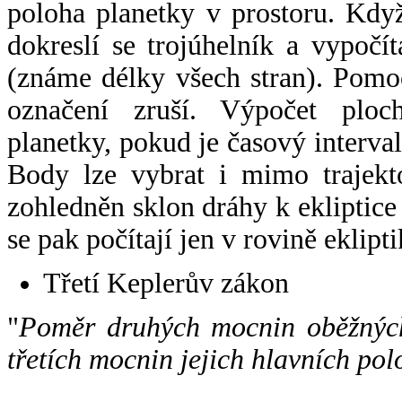
poloha planetky v prostoru. Kdy
dokreslí se trojúhelník a vypoč
(známe délky všech stran). Pomo
označení zruší. Výpočet ploch
planetky, pokud je časový interval
Body lze vybrat i mimo trajekto
zohledněn sklon dráhy k ekliptice
se pak počítají jen v rovině eklipti
Třetí Keplerův zákon
"
Poměr druhých mocnin oběžných
třetích mocnin jejich hlavních pol