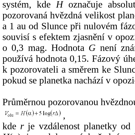
systém, kde
H
označuje absolut
pozorovaná hvězdná velikost plan
a 1 au od Slunce při nulovém fá
souvisí s efektem zjasnění v opoz
o 0,3 mag. Hodnota
G
není zná
používá hodnota 0,15. Fázový úh
k pozorovateli a směrem ke Slunc
pokud se planetka nachází v opozi
Průměrnou pozorovanou hvězdnou 
,
kde
r
je vzdálenost planetky od