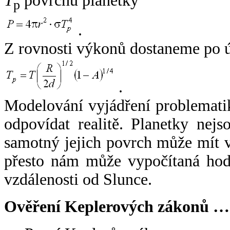
T
povrchu planetky
p
.
Z rovnosti výkonů dostaneme po 
.
Modelování vyjádření problemati
odpovídat realitě. Planetky nejso
samotný jejich povrch může mít v
přesto nám může vypočítaná hodn
vzdálenosti od Slunce.
Ověření Keplerových zákonů …