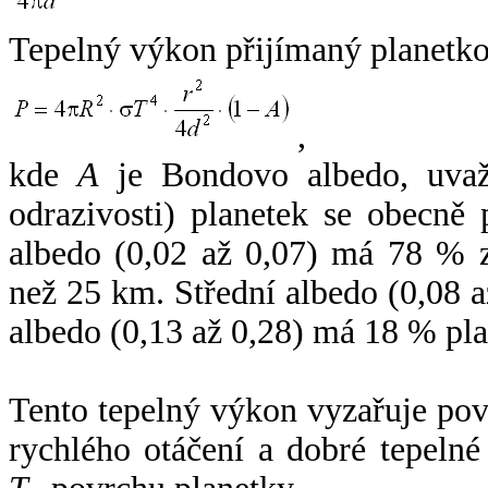
Tepelný výkon přijímaný planetko
,
kde
A
je Bondovo albedo, uvaž
odrazivosti) planetek se obecně
albedo (0,02 až 0,07) má 78 % z
než 25 km. Střední albedo (0,08 
albedo (0,13 až 0,28) má 18 % pla
Tento tepelný výkon vyzařuje po
rychlého otáčení a dobré tepelné