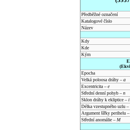
Předběžné označení
Katalogové číslo
Název
Kdy
Kde
Kým
E
(Ekv
Epocha
Velká poloosa dráhy –
a
Excentricita –
e
Střední denní pohyb –
n
Sklon dráhy k ekliptice –
i
Délka vzestupného uzlu –
Argument šířky perihelu 
Střední anomálie –
M