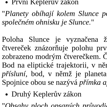
První Keplerův zákon
"
Planety obíhají kolem Slunce p
společném ohnisku je Slunce.
"
Poloha Slunce je vyznačena 
čtvereček znázorňuje polohu pr
zobrazeno modrým čtverečkem. Če
Bod na eliptické trajektorii, v n
přísluní
, bod, v němž je planet
Spojnice obou se nazývá
přímka a
Druhý Keplerův zákon
"
Obsahy ploch opsaných průvodič