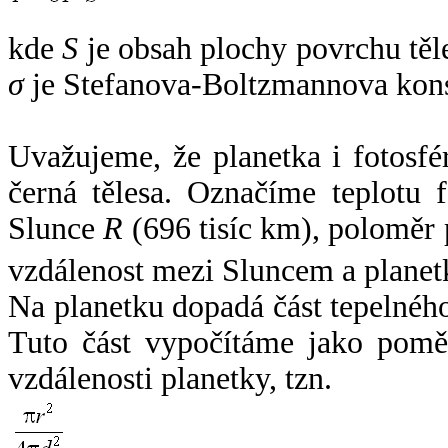
kde
S
je obsah plochy povrchu těl
σ
je Stefanova-Boltzmannova kons
Uvažujeme, že planetka i fotosfér
černá tělesa. Označíme teplotu 
Slunce
R
(696 tisíc km), poloměr
vzdálenost mezi Sluncem a plane
Na planetku dopadá část tepelnéh
Tuto část vypočítáme jako pomě
vzdálenosti planetky, tzn.