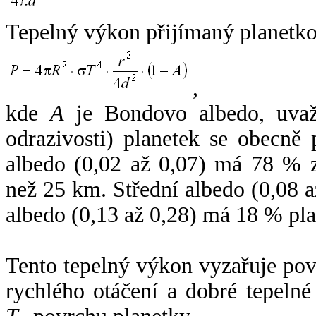
Tepelný výkon přijímaný planetko
,
kde
A
je Bondovo albedo, uvaž
odrazivosti) planetek se obecně
albedo (0,02 až 0,07) má 78 % z
než 25 km. Střední albedo (0,08 
albedo (0,13 až 0,28) má 18 % pla
Tento tepelný výkon vyzařuje po
rychlého otáčení a dobré tepelné