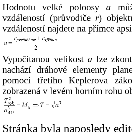
Hodnotu velké poloosy
a
může
vzdáleností (průvodiče
r
) objekt
vzdáleností najdete na přímce apsi
Vypočítanou velikost
a
lze zkont
nachází dráhové elementy plane
pomocí třetího Keplerova zák
zobrazená v levém horním rohu o
Stránka byla naposledy edi