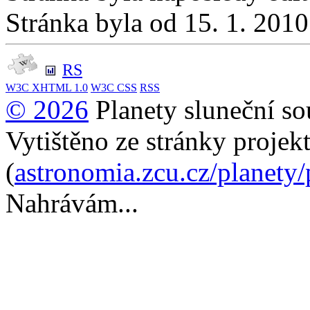
Stránka byla od 15. 1. 201
RS
W3C
XHTML 1.0
W3C
CSS
RSS
© 2026
Planety sluneční so
Vytištěno ze stránky projek
(
astronomia.zcu.cz/planety
Nahrávám...