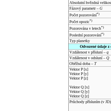
Absolutní hvězdná velikos
Fázový parametr –
G
*)
Počet pozorování
*)
Počet opozic
*)
Pozorována v letech
*)
Poslední pozorování
Typ planetky
Odvozené údaje z 
Vzdálenost v přísluní –
q
Vzdálenost v odsluní –
Q
Oběžná doba –
T
Vektor P [x]
Vektor P [y]
Vektor P [z]
Vektor Q [x]
Vektor Q [y]
Vektor Q [z]
Průchody přísluním (v
JD
)