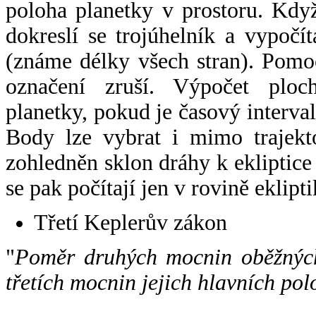
poloha planetky v prostoru. Kdy
dokreslí se trojúhelník a vypoč
(známe délky všech stran). Pomo
označení zruší. Výpočet ploch
planetky, pokud je časový interval
Body lze vybrat i mimo trajekto
zohledněn sklon dráhy k ekliptice
se pak počítají jen v rovině eklipti
Třetí Keplerův zákon
"
Poměr druhých mocnin oběžných
třetích mocnin jejich hlavních pol