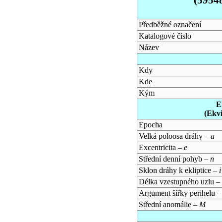
Předběžné označení
Katalogové číslo
Název
Kdy
Kde
Kým
E
(Ekv
Epocha
Velká poloosa dráhy –
a
Excentricita –
e
Střední denní pohyb –
n
Sklon dráhy k ekliptice –
i
Délka vzestupného uzlu –
Argument šířky perihelu 
Střední anomálie –
M