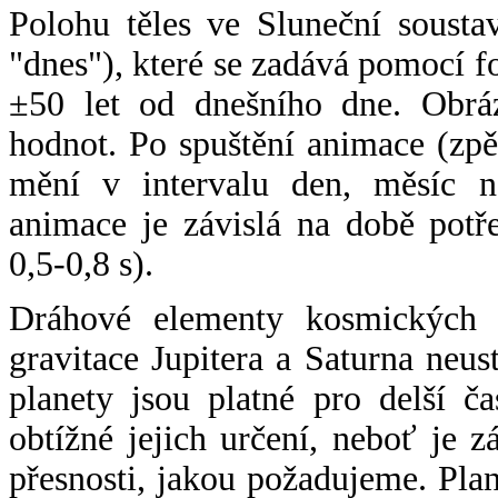
Polohu těles ve Sluneční sousta
"dnes"), které se zadává pomocí 
±50 let od dnešního dne. Obráz
hodnot. Po spuštění animace (zpě
mění v intervalu den, měsíc ne
animace je závislá na době potř
0,5-0,8 s).
Dráhové elementy kosmických t
gravitace Jupitera a Saturna neu
planety jsou platné pro delší č
obtížné jejich určení, neboť je 
přesnosti, jakou požadujeme. Pla