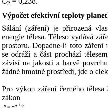
C
= 0,238.
2
Výpočet efektivní teploty plan
Sálání (záření) je přirozená vla
energie tělesa. Těleso vydává zá
prostoru. Dopadne-li toto záření n
se odráží a část prochází tělesem
závisí na jakosti a barvě povrch
žádné hmotné prostředí, jde o ele
Pro výkon záření černého tělesa
zákon