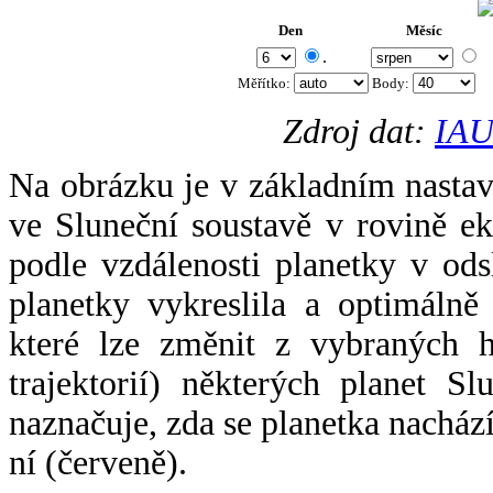
Den
Měsíc
.
Měřítko:
Body
:
Zdroj dat:
IAU
Na obrázku je v základním nastav
ve Sluneční soustavě v rovině ek
podle vzdálenosti planetky v odsl
planetky vykreslila a optimálně
které lze změnit z vybraných h
trajektorií) některých planet Sl
naznačuje, zda se planetka nacház
ní (červeně).