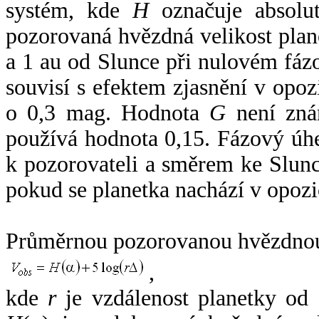
systém, kde
H
označuje absolut
pozorovaná hvězdná velikost plan
a 1 au od Slunce při nulovém fá
souvisí s efektem zjasnění v opoz
o 0,3 mag. Hodnota
G
není zná
používá hodnota 0,15. Fázový úh
k pozorovateli a směrem ke Slunc
pokud se planetka nachází v opozi
Průměrnou pozorovanou hvězdnou 
,
kde
r
je vzdálenost planetky od