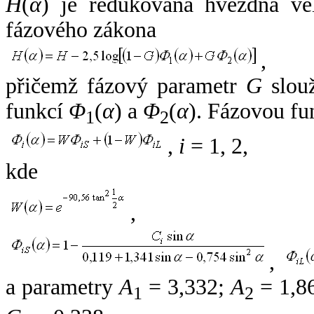
H
(
α
) je redukovaná hvězdná vel
fázového zákona
,
přičemž fázový parametr
G
slouž
funkcí
Φ
(
α
) a
Φ
(
α
). Fázovou fu
1
2
,
i
= 1, 2,
kde
,
,
a parametry
A
= 3,332;
A
= 1,8
1
2