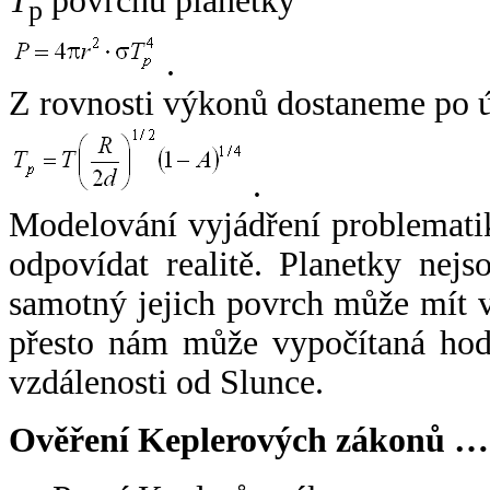
T
povrchu planetky
p
.
Z rovnosti výkonů dostaneme po 
.
Modelování vyjádření problemati
odpovídat realitě. Planetky nejso
samotný jejich povrch může mít v
přesto nám může vypočítaná hodn
vzdálenosti od Slunce.
Ověření Keplerových zákonů …