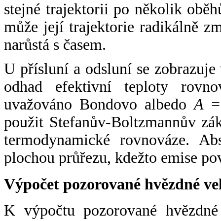
stejné trajektorii po několik oběh
může její trajektorie radikálně zm
narůstá s časem.
U přísluní a odsluní se zobrazuje
odhad efektivní teploty rovno
uvažováno Bondovo albedo
A
= 
použit Stefanův-Boltzmannův zák
termodynamické rovnováze. Abs
plochou průřezu, kdežto emise po
Výpočet pozorované hvězdné ve
K výpočtu pozorované hvězdné v