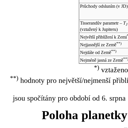
Průchody odsluním (v
JD
)
Tisserandův parametr –
T
J
(vztažený k Jupiteru)
Největší přiblížení k Zemi
**)
Nejjasnější ze Země
**)
Nejdále od Země
**
Nejméně jasná ze Země
*)
vztaženo
**)
hodnoty pro největší/nejmenší přibl
jsou spočítány pro období od 6. srpna
Poloha planetky