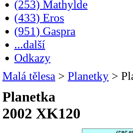
(253) Mathylde
(433) Eros
(951) Gaspra
...další
Odkazy
Malá tělesa
>
Planetky
>
Pl
Planetka
2002 XK120
(5954