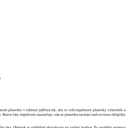
e
i planetky v odsluní (aféliu) tak, aby se celá trajektorie planetky vykreslila a
. Barva čáry trajektorie naznačuje, zda se planetka nachází nad rovinou ekliptiky
ního dne. Obrázek se průběžně aktualizuje po zadání hodnot. Po spuštění animace