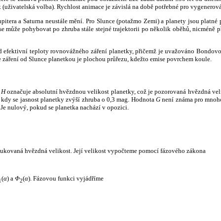
k (uživatelská volba). Rychlost animace je závislá na době potřebné pro vygenerová
itera a Saturna neustále mění. Pro Slunce (potažmo Zemi) a planety jsou platné p
 může pohybovat po zhruba stále stejné trajektorii po několik oběhů, nicméně při p
had efektivní teploty rovnovážného záření planetky, přičemž je uvažováno Bondov
záření od Slunce planetkou je plochou průřezu, kdežto emise povrchem koule.
e
H
označuje absolutní hvězdnou velikost planetky, což je pozorovaná hvězdná veli
i, kdy se jasnost planetky zvýší zhruba o 0,3 mag. Hodnota
G
není známa pro mnoho 
Je nulový, pokud se planetka nachází v opozici.
edukovaná hvězdná velikost. Její velikost vypočteme pomocí fázového zákona
(
α
) a
Φ
(
α
). Fázovou funkci vyjádříme
1
2