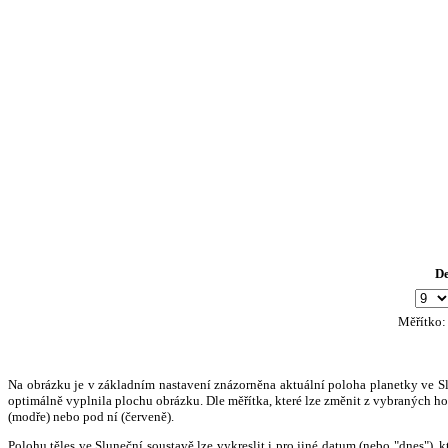
D
Měřítko
Na obrázku je v základním nastavení znázorněna aktuální poloha planetky ve Slun
optimálně vyplnila plochu obrázku. Dle měřítka, které lze změnit z vybraných hod
(modře) nebo pod ní (červeně).
Polohu těles ve Sluneční soustavě lze vykreslit i pro jiné datum (nebo "dnes")