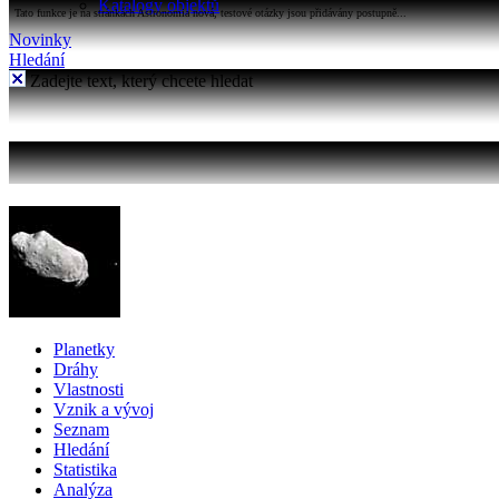
Katalogy objektů
Tato funkce je na stránkách Astronomia nová, testové otázky jsou přidávány postupně...
Novinky
Hledání
Zadejte text, který chcete hledat
Planetky
Dráhy
Vlastnosti
Vznik a vývoj
Seznam
Hledání
Statistika
Analýza