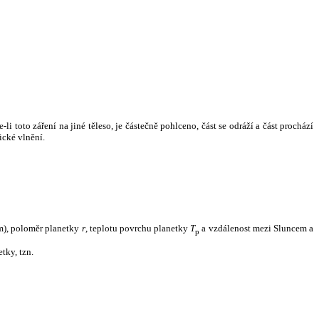
i toto záření na jiné těleso, je částečně pohlceno, část se odráží a část prochází
ické vlnění.
m), poloměr planetky
r
, teplotu povrchu planetky
T
a vzdálenost mezi Sluncem a
p
tky, tzn.