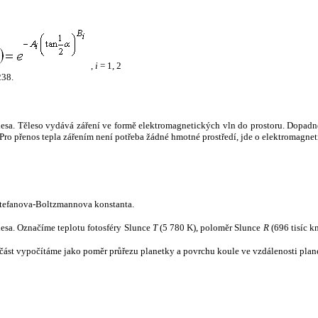
,
i
= 1, 2
238.
tělesa. Těleso vydává záření ve formě elektromagnetických vln do prostoru. Dopadne-l
u. Pro přenos tepla zářením není potřeba žádné hmotné prostředí, jde o elektromagnet
tefanova-Boltzmannova konstanta.
tělesa. Označíme teplotu fotosféry Slunce
T
(5 780 K), poloměr Slunce
R
(696 tisíc k
část vypočítáme jako poměr průřezu planetky a povrchu koule ve vzdálenosti plane