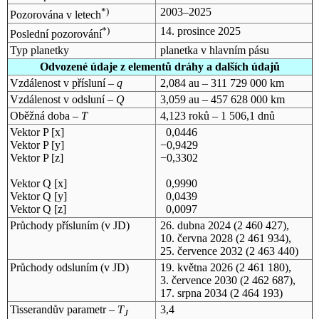
*)
2003–2025
Pozorována v letech
*)
14. prosince 2025
Poslední pozorování
Typ planetky
planetka v hlavním pásu
Odvozené údaje z elementů dráhy a dalších údajů
Vzdálenost v přísluní –
q
2,084 au – 311 729 000 km
Vzdálenost v odsluní –
Q
3,059 au – 457 628 000 km
Oběžná doba –
T
4,123 roků – 1 506,1 dnů
Vektor P [x]
0,0446
Vektor P [y]
−0,9429
Vektor P [z]
−0,3302
Vektor Q [x]
0,9990
Vektor Q [y]
0,0439
Vektor Q [z]
0,0097
Průchody přísluním (v
JD
)
26. dubna 2024
(2 460 427),
10. června 2028
(2 461 934),
25. července 2032
(2 463 440)
Průchody odsluním (v
JD
)
19. května 2026
(2 461 180),
3. července 2030
(2 462 687),
17. srpna 2034
(2 464 193)
Tisserandův parametr –
T
3,4
J