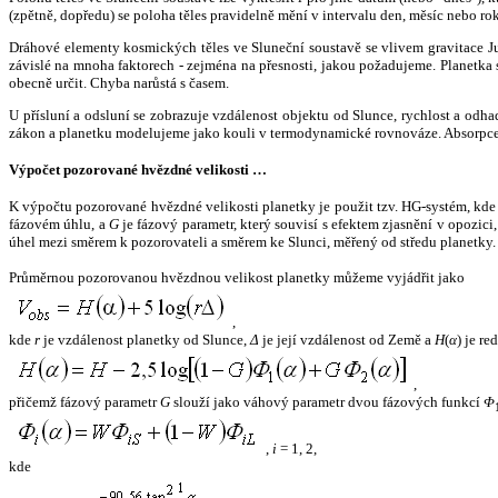
(zpětně, dopředu) se poloha těles pravidelně mění v intervalu den, měsíc nebo ro
Dráhové elementy kosmických těles ve Sluneční soustavě se vlivem gravitace Jup
závislé na mnoha faktorech - zejména na přesnosti, jakou požadujeme. Planetka se
obecně určit. Chyba narůstá s časem.
U přísluní a odsluní se zobrazuje vzdálenost objektu od Slunce, rychlost a od
zákon a planetku modelujeme jako kouli v termodynamické rovnováze. Absorpce 
Výpočet pozorované hvězdné velikosti …
K výpočtu pozorované hvězdné velikosti planetky je použit tzv. HG-systém, kd
fázovém úhlu, a
G
je fázový parametr, který souvisí s efektem zjasnění v opozic
úhel mezi směrem k pozorovateli a směrem ke Slunci, měřený od středu planetky. 
Průměrnou pozorovanou hvězdnou velikost planetky můžeme vyjádřit jako
,
kde
r
je vzdálenost planetky od Slunce,
Δ
je její vzdálenost od Země a
H
(
α
) je r
,
přičemž fázový parametr
G
slouží jako váhový parametr dvou fázových funkcí
Φ
,
i
= 1, 2,
kde