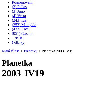
Pojmenování
(2) Pallas
(3) Juno
(4) Vesta
(243) Ida
(253) Mathylde
(433) Eros
(951) Gaspra
...další
Odkazy
Malá tělesa
>
Planetky
>
Planetka 2003 JV19
Planetka
2003 JV19