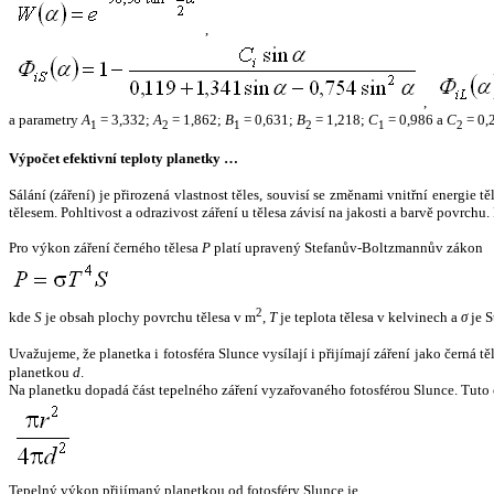
,
,
a parametry
A
= 3,332;
A
= 1,862;
B
= 0,631;
B
= 1,218;
C
= 0,986 a
C
= 0,
1
2
1
2
1
2
Výpočet efektivní teploty planetky …
Sálání (záření) je přirozená vlastnost těles, souvisí se změnami vnitřní energie 
tělesem. Pohltivost a odrazivost záření u tělesa závisí na jakosti a barvě povrch
Pro výkon záření černého tělesa
P
platí upravený Stefanův-Boltzmannův zákon
2
kde
S
je obsah plochy povrchu tělesa v m
,
T
je teplota tělesa v kelvinech a
σ
je S
Uvažujeme, že planetka i fotosféra Slunce vysílají i přijímají záření jako černá 
planetkou
d
.
Na planetku dopadá část tepelného záření vyzařovaného fotosférou Slunce. Tuto 
Tepelný výkon přijímaný planetkou od fotosféry Slunce je