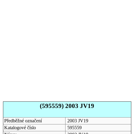
(595559) 2003 JV19
Předběžné označení
2003 JV19
Katalogové číslo
595559