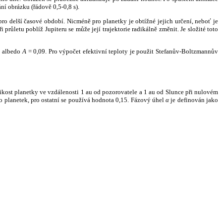
ní obrázku (řádově 0,5-0,8 s).
ro delší časové období. Nicméně pro planetky je obtížné jejich určení, neboť je
růletu poblíž Jupiteru se může její trajektorie radikálně změnit. Je složité toto
o albedo
A
= 0,09. Pro výpočet efektivní teploty je použit Stefanův-Boltzmannův
kost planetky ve vzdálenosti 1 au od pozorovatele a 1 au od Slunce při nulovém
planetek, pro ostatní se používá hodnota 0,15. Fázový úhel
α
je definován jako