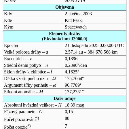
Název
2003 JV19
Objevena
Kdy
2. května 2003
Kde
Kitt Peak
Kým
Spacewatch
Elementy dráhy
(Ekvinokcium J2000,0)
Epocha
21. listopadu 2025 0:00:00 UTC
Velká poloosa dráhy –
a
2,5714 au – 384 678 568 km
Excentricita –
e
0,1896
Střední denní pohyb –
n
0,2390°/den
Sklon dráhy k ekliptice –
i
4,1625°
Délka vzestupného uzlu –
Ω
175,7664°
Argument šířky perihelu –
ω
96,7789°
Střední anomálie –
M
137,2331°
Další údaje
Absolutní hvězdná velikost –
H
18,39 mag
Fázový parametr –
G
0,15
*)
88
Počet pozorování
*)
7
Počet opozic