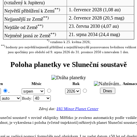
(vztažený k Jupiteru)
**)
1. července 2028
(1,08 au)
Největší přiblížení k Zemi
**)
2. července 2028
(20,5 mag)
Nejjasnější ze Země
**)
23. června 2030
(4,07 au)
Nejdále od Země
**)
21. srpna 2034
(24,4 mag)
Nejméně jasná ze Země
*)
vztaženo k 25. května 2026;
**)
hodnoty pro největší/nejmenší přiblížení a nejnižší/nejvyšší pozorovanou hvězdnou velikost
jsou spočítány pro období od 9. srpna 2026 do 31. prosince 2050 s intervalem 1 den.
Poloha planetky ve Sluneční soustavě
en
Měsíc
Rok
Animac
.
:
Body
:
Zdroj dat:
IAU Minor Planet Center
eční soustavě v rovině ekliptiky. Měřítko je zvoleno automaticky podle vzdálenost
not, je vykreslena i poloha (včetně trajektorií) některých planet Sluneční soustavy
, které se zadává pomocí formuláře pod obrázkem. Lze zadat datum ±50 let od dneš