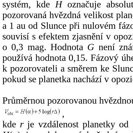
systém, kde
H
označuje absolut
pozorovaná hvězdná velikost plan
a 1 au od Slunce při nulovém fá
souvisí s efektem zjasnění v opoz
o 0,3 mag. Hodnota
G
není zná
používá hodnota 0,15. Fázový úh
k pozorovateli a směrem ke Slunc
pokud se planetka nachází v opozi
Průměrnou pozorovanou hvězdnou 
,
kde
r
je vzdálenost planetky od