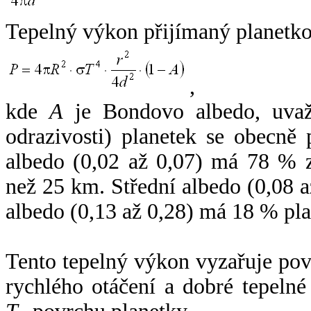
Tepelný výkon přijímaný planetko
,
kde
A
je Bondovo albedo, uvaž
odrazivosti) planetek se obecně
albedo (0,02 až 0,07) má 78 % z
než 25 km. Střední albedo (0,08 
albedo (0,13 až 0,28) má 18 % pla
Tento tepelný výkon vyzařuje po
rychlého otáčení a dobré tepelné