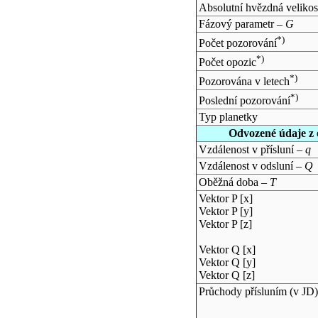
Absolutní hvězdná velikos
Fázový parametr –
G
*)
Počet pozorování
*)
Počet opozic
*)
Pozorována v letech
*)
Poslední pozorování
Typ planetky
Odvozené údaje z 
Vzdálenost v přísluní –
q
Vzdálenost v odsluní –
Q
Oběžná doba –
T
Vektor P [x]
Vektor P [y]
Vektor P [z]
Vektor Q [x]
Vektor Q [y]
Vektor Q [z]
Průchody přísluním (v
JD
)