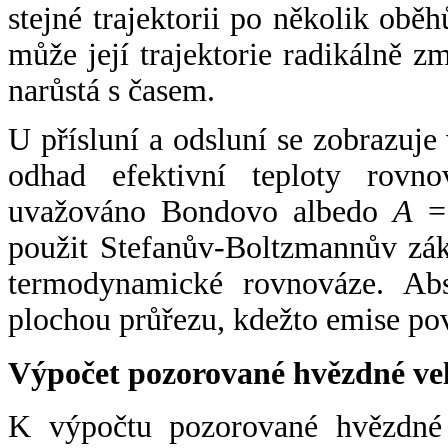
stejné trajektorii po několik oběh
může její trajektorie radikálně zm
narůstá s časem.
U přísluní a odsluní se zobrazuje
odhad efektivní teploty rovno
uvažováno Bondovo albedo
A
= 
použit Stefanův-Boltzmannův zák
termodynamické rovnováze. Abs
plochou průřezu, kdežto emise po
Výpočet pozorované hvězdné ve
K výpočtu pozorované hvězdné v