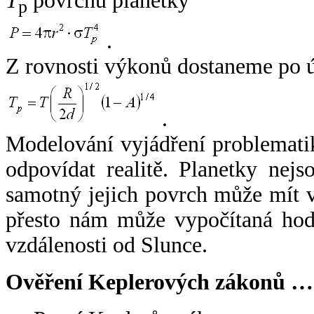
T
povrchu planetky
p
.
Z rovnosti výkonů dostaneme po 
.
Modelování vyjádření problemati
odpovídat realitě. Planetky nejso
samotný jejich povrch může mít v
přesto nám může vypočítaná hodn
vzdálenosti od Slunce.
Ověření Keplerových zákonů …