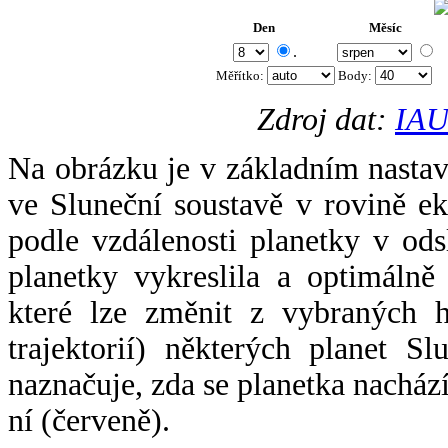
Den
Měsíc
.
Měřítko:
Body
:
Zdroj dat:
IAU
Na obrázku je v základním nastav
ve Sluneční soustavě v rovině ek
podle vzdálenosti planetky v odsl
planetky vykreslila a optimálně
které lze změnit z vybraných h
trajektorií) některých planet Sl
naznačuje, zda se planetka nacház
ní (červeně).