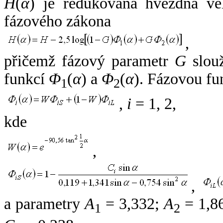
H
(
α
) je redukovaná hvězdná vel
fázového zákona
,
přičemž fázový parametr
G
slouž
funkcí
Φ
(
α
) a
Φ
(
α
). Fázovou fu
1
2
,
i
= 1, 2,
kde
,
,
a parametry
A
= 3,332;
A
= 1,8
1
2