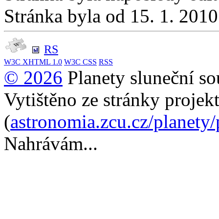
Stránka byla od 15. 1. 201
RS
W3C
XHTML 1.0
W3C
CSS
RSS
© 2026
Planety sluneční so
Vytištěno ze stránky projek
(
astronomia.zcu.cz/planety
Nahrávám...