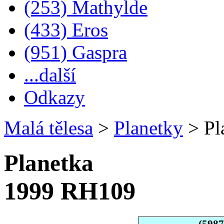
(253) Mathylde
(433) Eros
(951) Gaspra
...další
Odkazy
Malá tělesa
>
Planetky
>
Pl
Planetka
1999 RH109
(598