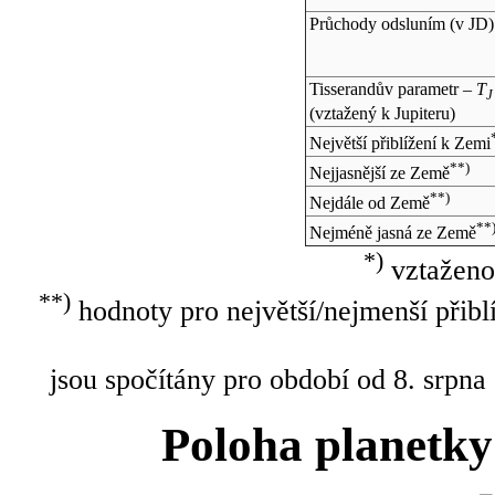
Průchody odsluním (v
JD
)
Tisserandův parametr –
T
J
(vztažený k Jupiteru)
Největší přiblížení k Zemi
**)
Nejjasnější ze Země
**)
Nejdále od Země
**
Nejméně jasná ze Země
*)
vztaženo
**)
hodnoty pro největší/nejmenší přibl
jsou spočítány pro období od 8. srpna
Poloha planetky