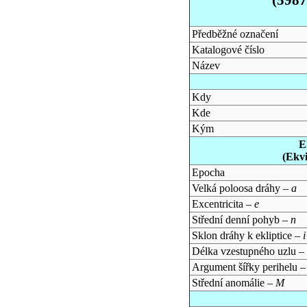
Předběžné označení
Katalogové číslo
Název
Kdy
Kde
Kým
E
(Ekv
Epocha
Velká poloosa dráhy –
a
Excentricita –
e
Střední denní pohyb –
n
Sklon dráhy k ekliptice –
i
Délka vzestupného uzlu –
Argument šířky perihelu 
Střední anomálie –
M