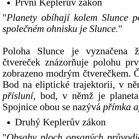
První Keplerův zákon
"
Planety obíhají kolem Slunce p
společném ohnisku je Slunce.
"
Poloha Slunce je vyznačena 
čtvereček znázorňuje polohu pr
zobrazeno modrým čtverečkem. Če
Bod na eliptické trajektorii, v n
přísluní
, bod, v němž je planet
Spojnice obou se nazývá
přímka a
Druhý Keplerův zákon
"
Obsahy ploch opsaných průvodič