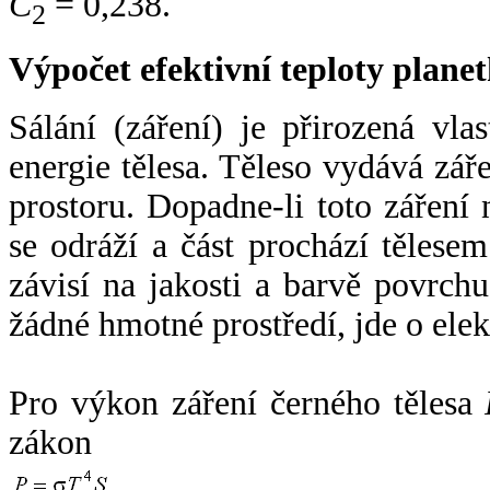
C
= 0,238.
2
Výpočet efektivní teploty plan
Sálání (záření) je přirozená vla
energie tělesa. Těleso vydává zá
prostoru. Dopadne-li toto záření n
se odráží a část prochází tělesem
závisí na jakosti a barvě povrch
žádné hmotné prostředí, jde o ele
Pro výkon záření černého tělesa
zákon