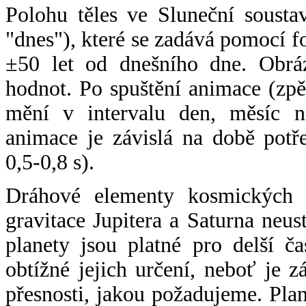
Polohu těles ve Sluneční sousta
"dnes"), které se zadává pomocí 
±50 let od dnešního dne. Obráz
hodnot. Po spuštění animace (zpě
mění v intervalu den, měsíc ne
animace je závislá na době potř
0,5-0,8 s).
Dráhové elementy kosmických t
gravitace Jupitera a Saturna neu
planety jsou platné pro delší č
obtížné jejich určení, neboť je 
přesnosti, jakou požadujeme. Pla