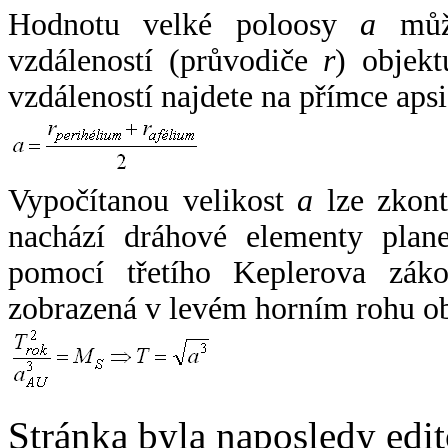
Hodnotu velké poloosy
a
může
vzdáleností (průvodiče
r
) objekt
vzdáleností najdete na přímce apsi
Vypočítanou velikost
a
lze zkont
nachází dráhové elementy plane
pomocí třetího Keplerova zák
zobrazená v levém horním rohu o
Stránka byla naposledy edi