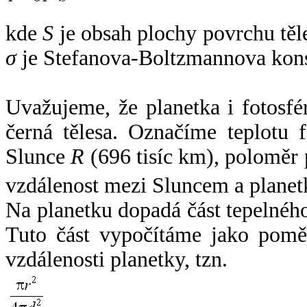
kde
S
je obsah plochy povrchu těl
σ
je Stefanova-Boltzmannova kons
Uvažujeme, že planetka i fotosfér
černá tělesa. Označíme teplotu 
Slunce
R
(696 tisíc km), poloměr
vzdálenost mezi Sluncem a plane
Na planetku dopadá část tepelnéh
Tuto část vypočítáme jako pomě
vzdálenosti planetky, tzn.