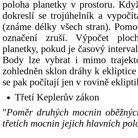
poloha planetky v prostoru. Kdy
dokreslí se trojúhelník a vypoč
(známe délky všech stran). Pomo
označení zruší. Výpočet ploch
planetky, pokud je časový interval
Body lze vybrat i mimo trajekto
zohledněn sklon dráhy k ekliptice
se pak počítají jen v rovině eklipti
Třetí Keplerův zákon
"
Poměr druhých mocnin oběžných
třetích mocnin jejich hlavních pol