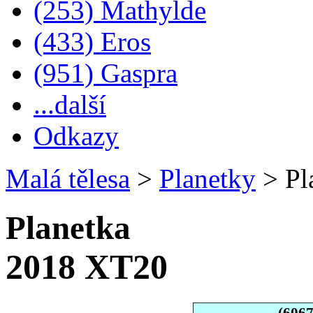
(253) Mathylde
(433) Eros
(951) Gaspra
...další
Odkazy
Malá tělesa
>
Planetky
>
Pl
Planetka
2018 XT20
(606