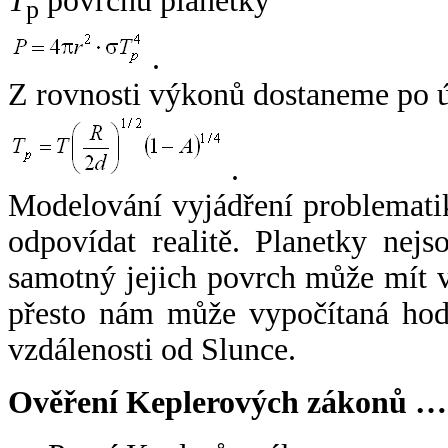
T
povrchu planetky
p
.
Z rovnosti výkonů dostaneme po 
.
Modelování vyjádření problemati
odpovídat realitě. Planetky nejso
samotný jejich povrch může mít v
přesto nám může vypočítaná hodn
vzdálenosti od Slunce.
Ověření Keplerových zákonů …