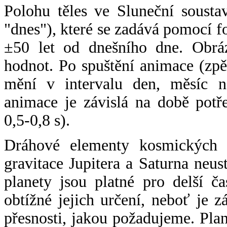
Polohu těles ve Sluneční sousta
"dnes"), které se zadává pomocí 
±50 let od dnešního dne. Obráz
hodnot. Po spuštění animace (zpě
mění v intervalu den, měsíc ne
animace je závislá na době potř
0,5-0,8 s).
Dráhové elementy kosmických t
gravitace Jupitera a Saturna neu
planety jsou platné pro delší č
obtížné jejich určení, neboť je 
přesnosti, jakou požadujeme. Pla