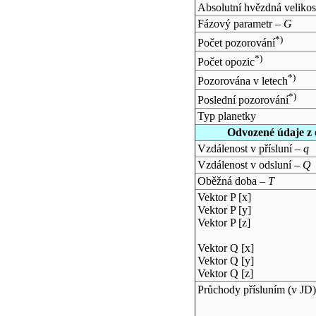
Absolutní hvězdná velikos
Fázový parametr –
G
*)
Počet pozorování
*)
Počet opozic
*)
Pozorována v letech
*)
Poslední pozorování
Typ planetky
Odvozené údaje z 
Vzdálenost v přísluní –
q
Vzdálenost v odsluní –
Q
Oběžná doba –
T
Vektor P [x]
Vektor P [y]
Vektor P [z]
Vektor Q [x]
Vektor Q [y]
Vektor Q [z]
Průchody přísluním (v
JD
)