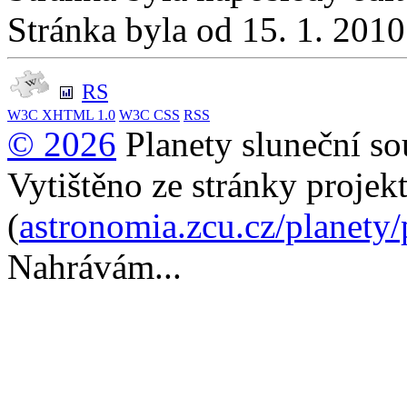
Stránka byla od 15. 1. 201
RS
W3C
XHTML 1.0
W3C
CSS
RSS
© 2026
Planety sluneční so
Vytištěno ze stránky projek
(
astronomia.zcu.cz/planety
Nahrávám...