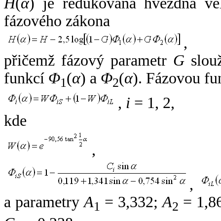
H
(
α
) je redukovaná hvězdná vel
fázového zákona
,
přičemž fázový parametr
G
slouž
funkcí
Φ
(
α
) a
Φ
(
α
). Fázovou fu
1
2
,
i
= 1, 2,
kde
,
,
a parametry
A
= 3,332;
A
= 1,8
1
2