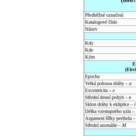
Předběžné označení
Katalogové číslo
Název
Kdy
Kde
Kým
E
(Ekv
Epocha
Velká poloosa dráhy –
a
Excentricita –
e
Střední denní pohyb –
n
Sklon dráhy k ekliptice –
i
Délka vzestupného uzlu –
Argument šířky perihelu 
Střední anomálie –
M