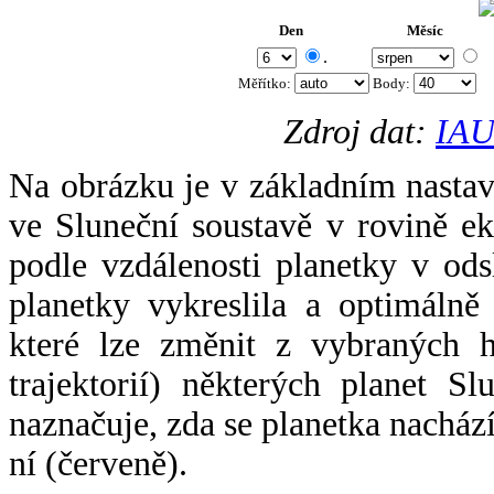
Den
Měsíc
.
Měřítko:
Body
:
Zdroj dat:
IAU
Na obrázku je v základním nastav
ve Sluneční soustavě v rovině ek
podle vzdálenosti planetky v odsl
planetky vykreslila a optimálně
které lze změnit z vybraných h
trajektorií) některých planet Sl
naznačuje, zda se planetka nacház
ní (červeně).