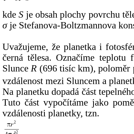
kde
S
je obsah plochy povrchu těl
σ
je Stefanova-Boltzmannova kons
Uvažujeme, že planetka i fotosfér
černá tělesa. Označíme teplotu 
Slunce
R
(696 tisíc km), poloměr
vzdálenost mezi Sluncem a plane
Na planetku dopadá část tepelnéh
Tuto část vypočítáme jako pomě
vzdálenosti planetky, tzn.