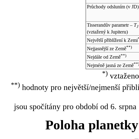
Průchody odsluním (v
JD
)
Tisserandův parametr –
T
J
(vztažený k Jupiteru)
Největší přiblížení k Zemi
**)
Nejjasnější ze Země
**)
Nejdále od Země
**
Nejméně jasná ze Země
*)
vztaženo
**)
hodnoty pro největší/nejmenší přibl
jsou spočítány pro období od 6. srpna
Poloha planetky