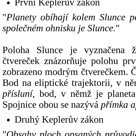
První Keplerův zákon
"
Planety obíhají kolem Slunce p
společném ohnisku je Slunce.
"
Poloha Slunce je vyznačena 
čtvereček znázorňuje polohu pr
zobrazeno modrým čtverečkem. Če
Bod na eliptické trajektorii, v n
přísluní
, bod, v němž je planet
Spojnice obou se nazývá
přímka a
Druhý Keplerův zákon
"
Obsahy ploch opsaných průvodič