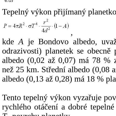
Tepelný výkon přijímaný planetko
,
kde
A
je Bondovo albedo, uvaž
odrazivosti) planetek se obecně
albedo (0,02 až 0,07) má 78 % z
než 25 km. Střední albedo (0,08 
albedo (0,13 až 0,28) má 18 % pla
Tento tepelný výkon vyzařuje po
rychlého otáčení a dobré tepelné