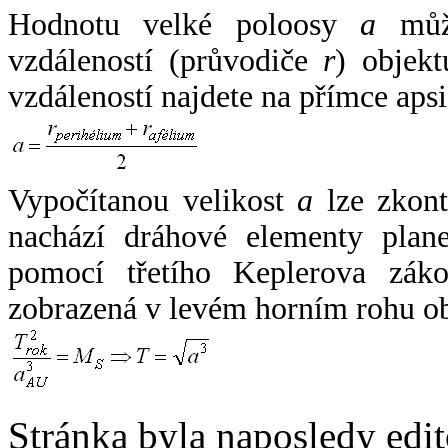
Hodnotu velké poloosy
a
může
vzdáleností (průvodiče
r
) objekt
vzdáleností najdete na přímce apsi
Vypočítanou velikost
a
lze zkont
nachází dráhové elementy plane
pomocí třetího Keplerova zák
zobrazená v levém horním rohu o
Stránka byla naposledy edi