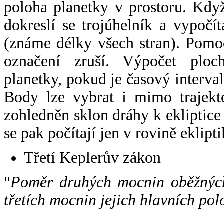
poloha planetky v prostoru. Kdy
dokreslí se trojúhelník a vypoč
(známe délky všech stran). Pomo
označení zruší. Výpočet ploch
planetky, pokud je časový interval
Body lze vybrat i mimo trajekto
zohledněn sklon dráhy k ekliptice
se pak počítají jen v rovině eklipti
Třetí Keplerův zákon
"
Poměr druhých mocnin oběžných
třetích mocnin jejich hlavních pol