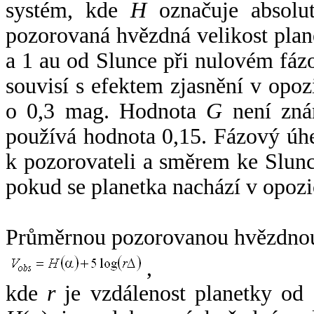
systém, kde
H
označuje absolut
pozorovaná hvězdná velikost plan
a 1 au od Slunce při nulovém fá
souvisí s efektem zjasnění v opoz
o 0,3 mag. Hodnota
G
není zná
používá hodnota 0,15. Fázový úh
k pozorovateli a směrem ke Slunc
pokud se planetka nachází v opozi
Průměrnou pozorovanou hvězdnou 
,
kde
r
je vzdálenost planetky od