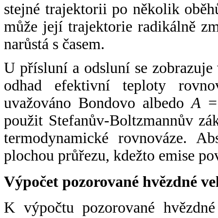
stejné trajektorii po několik oběh
může její trajektorie radikálně zm
narůstá s časem.
U přísluní a odsluní se zobrazuje
odhad efektivní teploty rovno
uvažováno Bondovo albedo
A
= 
použit Stefanův-Boltzmannův zák
termodynamické rovnováze. Abs
plochou průřezu, kdežto emise po
Výpočet pozorované hvězdné ve
K výpočtu pozorované hvězdné v