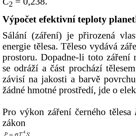
C
= 0,238.
2
Výpočet efektivní teploty plan
Sálání (záření) je přirozená vla
energie tělesa. Těleso vydává zá
prostoru. Dopadne-li toto záření n
se odráží a část prochází tělesem
závisí na jakosti a barvě povrch
žádné hmotné prostředí, jde o ele
Pro výkon záření černého tělesa
zákon