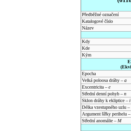
Předběžné označení
Katalogové číslo
Název
Kdy
Kde
Kým
E
(Ekv
Epocha
Velká poloosa dráhy –
a
Excentricita –
e
Střední denní pohyb –
n
Sklon dráhy k ekliptice –
i
Délka vzestupného uzlu –
Argument šířky perihelu 
Střední anomálie –
M