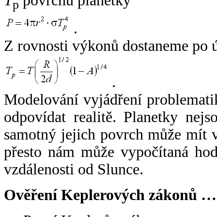
T
povrchu planetky
p
.
Z rovnosti výkonů dostaneme po 
.
Modelování vyjádření problemati
odpovídat realitě. Planetky nejso
samotný jejich povrch může mít v
přesto nám může vypočítaná hodn
vzdálenosti od Slunce.
Ověření Keplerových zákonů …