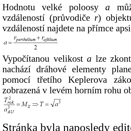
Hodnotu velké poloosy
a
může
vzdáleností (průvodiče
r
) objekt
vzdáleností najdete na přímce apsi
Vypočítanou velikost
a
lze zkont
nachází dráhové elementy plane
pomocí třetího Keplerova zák
zobrazená v levém horním rohu o
Stránka byla naposledy edi