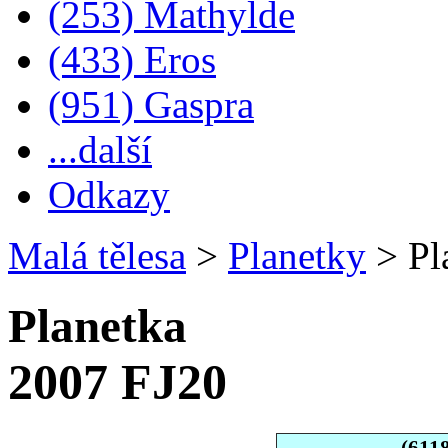
(253) Mathylde
(433) Eros
(951) Gaspra
...další
Odkazy
Malá tělesa
>
Planetky
>
Pl
Planetka
2007 FJ20
(611