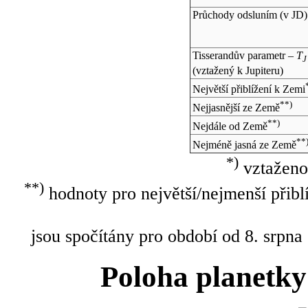
Průchody odsluním (v
JD
)
Tisserandův parametr –
T
J
(vztažený k Jupiteru)
Největší přiblížení k Zemi
**)
Nejjasnější ze Země
**)
Nejdále od Země
**
Nejméně jasná ze Země
*)
vztaženo
**)
hodnoty pro největší/nejmenší přibl
jsou spočítány pro období od 8. srpna
Poloha planetky