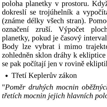
poloha planetky v prostoru. Kdy
dokreslí se trojúhelník a vypoč
(známe délky všech stran). Pomo
označení zruší. Výpočet ploch
planetky, pokud je časový interval
Body lze vybrat i mimo trajekto
zohledněn sklon dráhy k ekliptice
se pak počítají jen v rovině eklipti
Třetí Keplerův zákon
"
Poměr druhých mocnin oběžných
třetích mocnin jejich hlavních pol