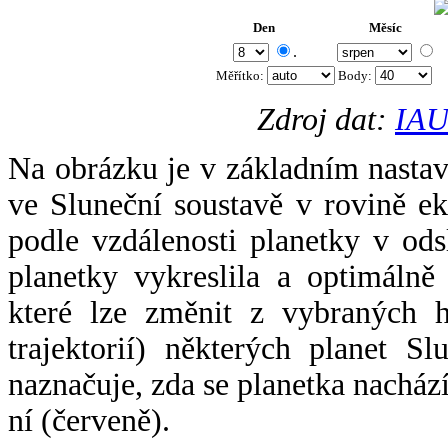
Den
Měsíc
.
Měřítko:
Body
:
Zdroj dat:
IAU
Na obrázku je v základním nastav
ve Sluneční soustavě v rovině ek
podle vzdálenosti planetky v odsl
planetky vykreslila a optimálně
které lze změnit z vybraných h
trajektorií) některých planet Sl
naznačuje, zda se planetka nacház
ní (červeně).