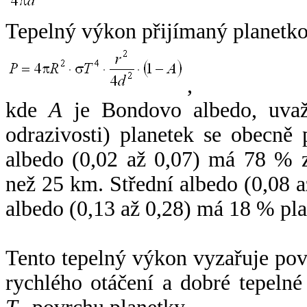
Tepelný výkon přijímaný planetko
,
kde
A
je Bondovo albedo, uvaž
odrazivosti) planetek se obecně
albedo (0,02 až 0,07) má 78 % z
než 25 km. Střední albedo (0,08 
albedo (0,13 až 0,28) má 18 % pla
Tento tepelný výkon vyzařuje po
rychlého otáčení a dobré tepelné