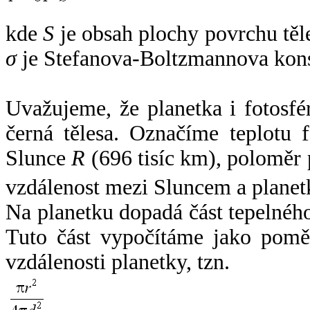
kde
S
je obsah plochy povrchu těl
σ
je Stefanova-Boltzmannova kons
Uvažujeme, že planetka i fotosfér
černá tělesa. Označíme teplotu 
Slunce
R
(696 tisíc km), poloměr
vzdálenost mezi Sluncem a plane
Na planetku dopadá část tepelnéh
Tuto část vypočítáme jako pomě
vzdálenosti planetky, tzn.