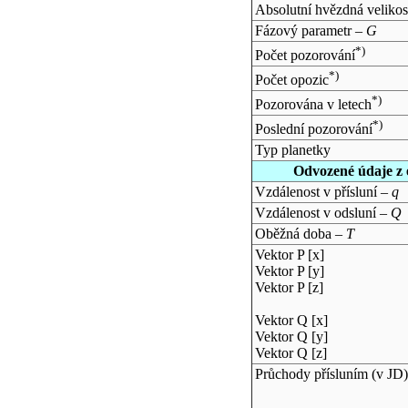
Absolutní hvězdná velikos
Fázový parametr –
G
*)
Počet pozorování
*)
Počet opozic
*)
Pozorována v letech
*)
Poslední pozorování
Typ planetky
Odvozené údaje z 
Vzdálenost v přísluní –
q
Vzdálenost v odsluní –
Q
Oběžná doba –
T
Vektor P [x]
Vektor P [y]
Vektor P [z]
Vektor Q [x]
Vektor Q [y]
Vektor Q [z]
Průchody přísluním (v
JD
)