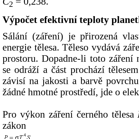
C
= 0,238.
2
Výpočet efektivní teploty plan
Sálání (záření) je přirozená vla
energie tělesa. Těleso vydává zá
prostoru. Dopadne-li toto záření n
se odráží a část prochází tělesem
závisí na jakosti a barvě povrch
žádné hmotné prostředí, jde o ele
Pro výkon záření černého tělesa
zákon