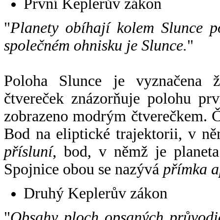
První Keplerův zákon
"
Planety obíhají kolem Slunce p
společném ohnisku je Slunce.
"
Poloha Slunce je vyznačena 
čtvereček znázorňuje polohu pr
zobrazeno modrým čtverečkem. Če
Bod na eliptické trajektorii, v n
přísluní
, bod, v němž je planet
Spojnice obou se nazývá
přímka a
Druhý Keplerův zákon
"
Obsahy ploch opsaných průvodič