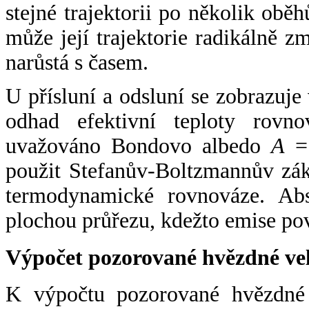
stejné trajektorii po několik oběh
může její trajektorie radikálně zm
narůstá s časem.
U přísluní a odsluní se zobrazuje
odhad efektivní teploty rovno
uvažováno Bondovo albedo
A
= 
použit Stefanův-Boltzmannův zák
termodynamické rovnováze. Abs
plochou průřezu, kdežto emise po
Výpočet pozorované hvězdné ve
K výpočtu pozorované hvězdné v