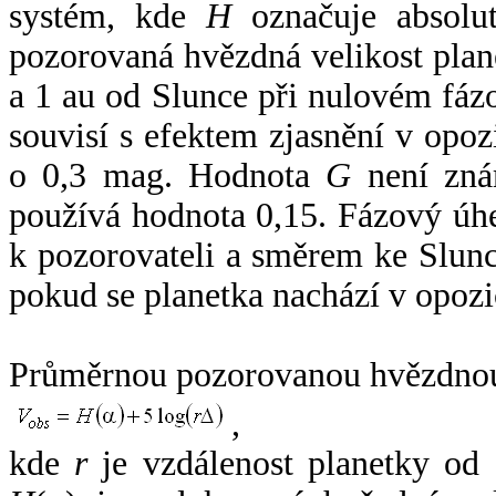
systém, kde
H
označuje absolut
pozorovaná hvězdná velikost plan
a 1 au od Slunce při nulovém fá
souvisí s efektem zjasnění v opoz
o 0,3 mag. Hodnota
G
není zná
používá hodnota 0,15. Fázový úh
k pozorovateli a směrem ke Slunc
pokud se planetka nachází v opozi
Průměrnou pozorovanou hvězdnou 
,
kde
r
je vzdálenost planetky od