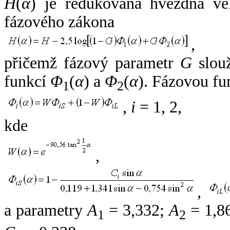
H
(
α
) je redukovaná hvězdná vel
fázového zákona
,
přičemž fázový parametr
G
slouž
funkcí
Φ
(
α
) a
Φ
(
α
). Fázovou fu
1
2
,
i
= 1, 2,
kde
,
,
a parametry
A
= 3,332;
A
= 1,8
1
2