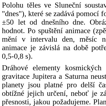
Polohu těles ve Sluneční sousta
"dnes"), které se zadává pomocí 
±50 let od dnešního dne. Obráz
hodnot. Po spuštění animace (zpě
mění v intervalu den, měsíc ne
animace je závislá na době potř
0,5-0,8 s).
Dráhové elementy kosmických t
gravitace Jupitera a Saturna neu
planety jsou platné pro delší č
obtížné jejich určení, neboť je 
přesnosti, jakou požadujeme. Pla