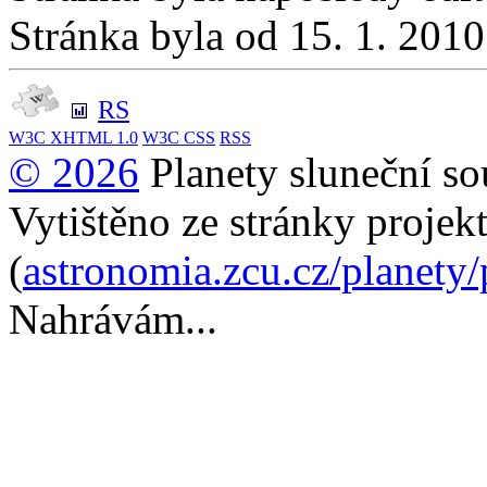
Stránka byla od 15. 1. 201
RS
W3C
XHTML 1.0
W3C
CSS
RSS
© 2026
Planety sluneční so
Vytištěno ze stránky projek
(
astronomia.zcu.cz/planety
Nahrávám...