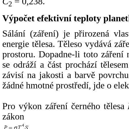
C
= 0,238.
2
Výpočet efektivní teploty plan
Sálání (záření) je přirozená vla
energie tělesa. Těleso vydává zá
prostoru. Dopadne-li toto záření n
se odráží a část prochází tělesem
závisí na jakosti a barvě povrch
žádné hmotné prostředí, jde o ele
Pro výkon záření černého tělesa
zákon