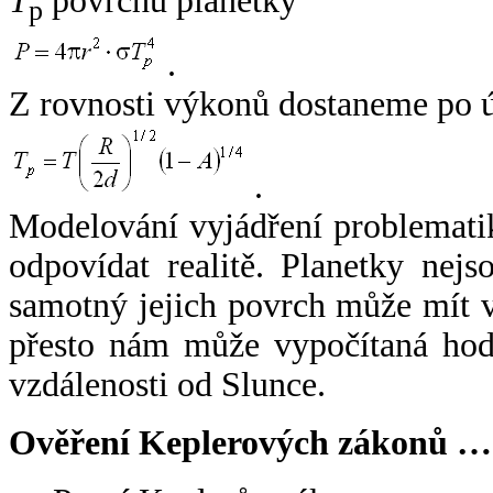
T
povrchu planetky
p
.
Z rovnosti výkonů dostaneme po 
.
Modelování vyjádření problemati
odpovídat realitě. Planetky nejso
samotný jejich povrch může mít v
přesto nám může vypočítaná hodn
vzdálenosti od Slunce.
Ověření Keplerových zákonů …