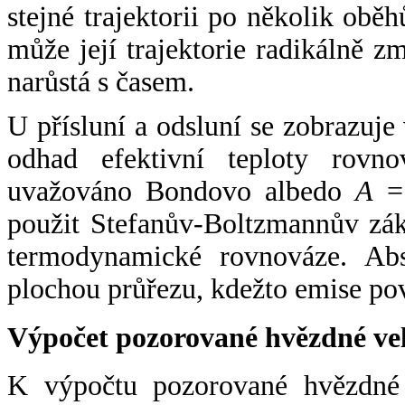
stejné trajektorii po několik oběh
může její trajektorie radikálně zm
narůstá s časem.
U přísluní a odsluní se zobrazuje
odhad efektivní teploty rovno
uvažováno Bondovo albedo
A
= 
použit Stefanův-Boltzmannův zák
termodynamické rovnováze. Abs
plochou průřezu, kdežto emise po
Výpočet pozorované hvězdné ve
K výpočtu pozorované hvězdné v