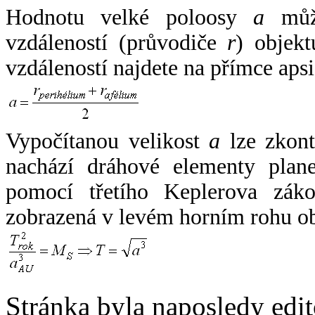
Hodnotu velké poloosy
a
může
vzdáleností (průvodiče
r
) objekt
vzdáleností najdete na přímce apsi
Vypočítanou velikost
a
lze zkont
nachází dráhové elementy plane
pomocí třetího Keplerova zák
zobrazená v levém horním rohu o
Stránka byla naposledy edi