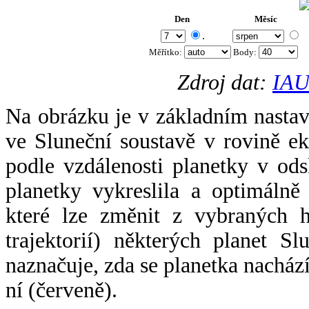
Den
Měsíc
.
Měřítko:
Body
:
Zdroj dat:
IAU
Na obrázku je v základním nastav
ve Sluneční soustavě v rovině ek
podle vzdálenosti planetky v odsl
planetky vykreslila a optimálně
které lze změnit z vybraných h
trajektorií) některých planet Sl
naznačuje, zda se planetka nacház
ní (červeně).