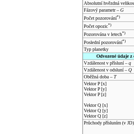
Absolutní hvězdná velikos
Fázový parametr –
G
*)
Počet pozorování
*)
Počet opozic
*)
Pozorována v letech
*)
Poslední pozorování
Typ planetky
Odvozené údaje z 
Vzdálenost v přísluní –
q
Vzdálenost v odsluní –
Q
Oběžná doba –
T
Vektor P [x]
Vektor P [y]
Vektor P [z]
Vektor Q [x]
Vektor Q [y]
Vektor Q [z]
Průchody přísluním (v
JD
)