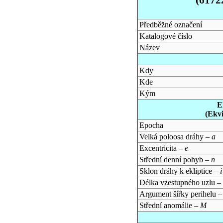
Předběžné označení
Katalogové číslo
Název
Kdy
Kde
Kým
E
(Ekv
Epocha
Velká poloosa dráhy –
a
Excentricita –
e
Střední denní pohyb –
n
Sklon dráhy k ekliptice –
i
Délka vzestupného uzlu –
Argument šířky perihelu 
Střední anomálie –
M