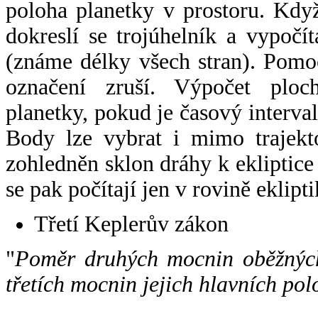
poloha planetky v prostoru. Kdy
dokreslí se trojúhelník a vypoč
(známe délky všech stran). Pomo
označení zruší. Výpočet ploch
planetky, pokud je časový interval
Body lze vybrat i mimo trajekto
zohledněn sklon dráhy k ekliptice
se pak počítají jen v rovině eklipti
Třetí Keplerův zákon
"
Poměr druhých mocnin oběžných
třetích mocnin jejich hlavních pol