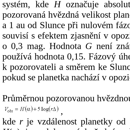
systém, kde
H
označuje absolut
pozorovaná hvězdná velikost plan
a 1 au od Slunce při nulovém fá
souvisí s efektem zjasnění v opoz
o 0,3 mag. Hodnota
G
není zná
používá hodnota 0,15. Fázový úh
k pozorovateli a směrem ke Slunc
pokud se planetka nachází v opozi
Průměrnou pozorovanou hvězdnou 
,
kde
r
je vzdálenost planetky od