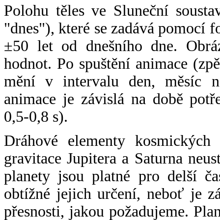
Polohu těles ve Sluneční sousta
"dnes"), které se zadává pomocí 
±50 let od dnešního dne. Obráz
hodnot. Po spuštění animace (zpě
mění v intervalu den, měsíc ne
animace je závislá na době potř
0,5-0,8 s).
Dráhové elementy kosmických t
gravitace Jupitera a Saturna neu
planety jsou platné pro delší č
obtížné jejich určení, neboť je 
přesnosti, jakou požadujeme. Pla