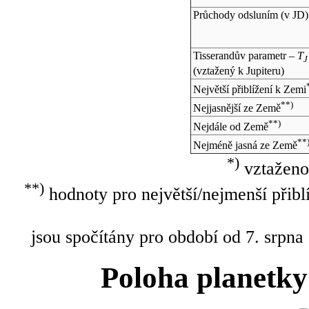
Průchody odsluním (v
JD
)
Tisserandův parametr –
T
J
(vztažený k Jupiteru)
Největší přiblížení k Zemi
**)
Nejjasnější ze Země
**)
Nejdále od Země
**
Nejméně jasná ze Země
*)
vztaženo
**)
hodnoty pro největší/nejmenší přibl
jsou spočítány pro období od 7. srpna
Poloha planetky