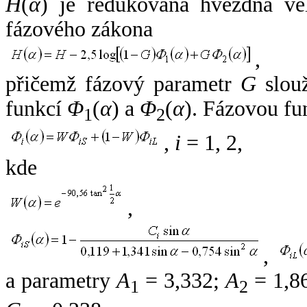
H
(
α
) je redukovaná hvězdná vel
fázového zákona
,
přičemž fázový parametr
G
slouž
funkcí
Φ
(
α
) a
Φ
(
α
). Fázovou fu
1
2
,
i
= 1, 2,
kde
,
,
a parametry
A
= 3,332;
A
= 1,8
1
2