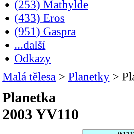
(253) Mathylde
(433) Eros
(951) Gaspra
...další
Odkazy
Malá tělesa
>
Planetky
>
Pl
Planetka
2003 YV110
(6172