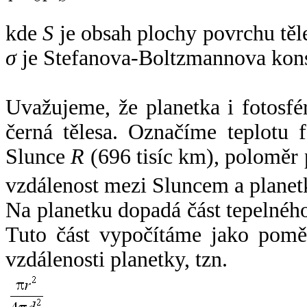
kde
S
je obsah plochy povrchu těl
σ
je Stefanova-Boltzmannova kons
Uvažujeme, že planetka i fotosfér
černá tělesa. Označíme teplotu 
Slunce
R
(696 tisíc km), poloměr
vzdálenost mezi Sluncem a plane
Na planetku dopadá část tepelnéh
Tuto část vypočítáme jako pomě
vzdálenosti planetky, tzn.