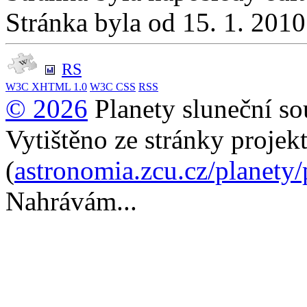
Stránka byla od 15. 1. 201
RS
W3C
XHTML 1.0
W3C
CSS
RSS
© 2026
Planety sluneční so
Vytištěno ze stránky projek
(
astronomia.zcu.cz/planety
Nahrávám...