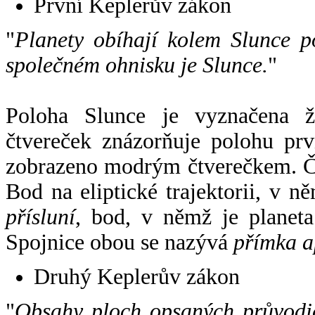
První Keplerův zákon
"
Planety obíhají kolem Slunce p
společném ohnisku je Slunce.
"
Poloha Slunce je vyznačena 
čtvereček znázorňuje polohu pr
zobrazeno modrým čtverečkem. Če
Bod na eliptické trajektorii, v n
přísluní
, bod, v němž je planet
Spojnice obou se nazývá
přímka a
Druhý Keplerův zákon
"
Obsahy ploch opsaných průvodič