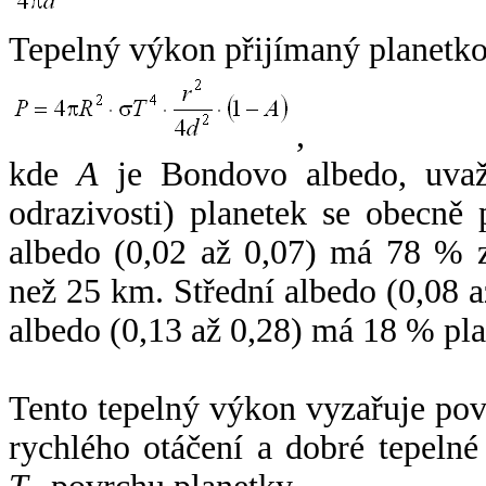
Tepelný výkon přijímaný planetko
,
kde
A
je Bondovo albedo, uvaž
odrazivosti) planetek se obecně
albedo (0,02 až 0,07) má 78 % z
než 25 km. Střední albedo (0,08 
albedo (0,13 až 0,28) má 18 % pla
Tento tepelný výkon vyzařuje po
rychlého otáčení a dobré tepelné