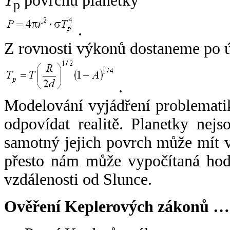
T
povrchu planetky
p
.
Z rovnosti výkonů dostaneme po 
.
Modelování vyjádření problemati
odpovídat realitě. Planetky nejso
samotný jejich povrch může mít v
přesto nám může vypočítaná hodn
vzdálenosti od Slunce.
Ověření Keplerových zákonů …