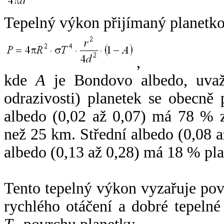
Tepelný výkon přijímaný planetko
,
kde
A
je Bondovo albedo, uvaž
odrazivosti) planetek se obecně
albedo (0,02 až 0,07) má 78 % z
než 25 km. Střední albedo (0,08 
albedo (0,13 až 0,28) má 18 % pla
Tento tepelný výkon vyzařuje po
rychlého otáčení a dobré tepelné