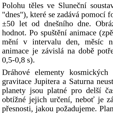
Polohu těles ve Sluneční sousta
"dnes"), které se zadává pomocí 
±50 let od dnešního dne. Obráz
hodnot. Po spuštění animace (zpě
mění v intervalu den, měsíc ne
animace je závislá na době potř
0,5-0,8 s).
Dráhové elementy kosmických t
gravitace Jupitera a Saturna neu
planety jsou platné pro delší č
obtížné jejich určení, neboť je 
přesnosti, jakou požadujeme. Pla