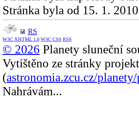
Stránka byla od 15. 1. 201
RS
W3C
XHTML 1.0
W3C
CSS
RSS
© 2026
Planety sluneční so
Vytištěno ze stránky projek
(
astronomia.zcu.cz/planety
Nahrávám...