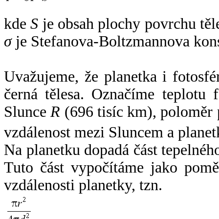
kde
S
je obsah plochy povrchu těl
σ
je Stefanova-Boltzmannova kons
Uvažujeme, že planetka i fotosfér
černá tělesa. Označíme teplotu 
Slunce
R
(696 tisíc km), poloměr
vzdálenost mezi Sluncem a plane
Na planetku dopadá část tepelnéh
Tuto část vypočítáme jako pomě
vzdálenosti planetky, tzn.