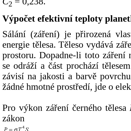
C
= 0,238.
2
Výpočet efektivní teploty plan
Sálání (záření) je přirozená vla
energie tělesa. Těleso vydává zá
prostoru. Dopadne-li toto záření n
se odráží a část prochází tělesem
závisí na jakosti a barvě povrch
žádné hmotné prostředí, jde o ele
Pro výkon záření černého tělesa
zákon