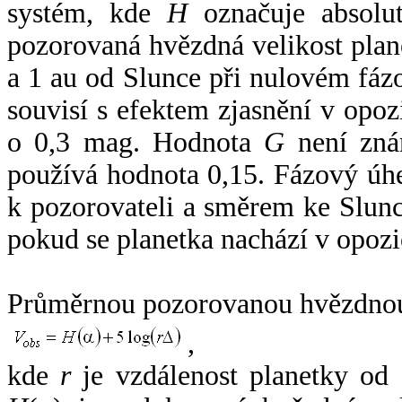
systém, kde
H
označuje absolut
pozorovaná hvězdná velikost plan
a 1 au od Slunce při nulovém fá
souvisí s efektem zjasnění v opoz
o 0,3 mag. Hodnota
G
není zná
používá hodnota 0,15. Fázový úh
k pozorovateli a směrem ke Slunc
pokud se planetka nachází v opozi
Průměrnou pozorovanou hvězdnou 
,
kde
r
je vzdálenost planetky od