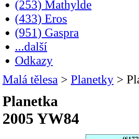
(253) Mathylde
(433) Eros
(951) Gaspra
...další
Odkazy
Malá tělesa
>
Planetky
>
Pl
Planetka
2005 YW84
(6177