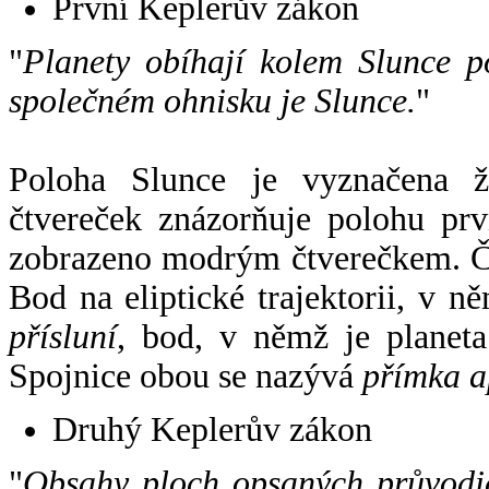
První Keplerův zákon
"
Planety obíhají kolem Slunce p
společném ohnisku je Slunce.
"
Poloha Slunce je vyznačena 
čtvereček znázorňuje polohu pr
zobrazeno modrým čtverečkem. Če
Bod na eliptické trajektorii, v n
přísluní
, bod, v němž je planet
Spojnice obou se nazývá
přímka a
Druhý Keplerův zákon
"
Obsahy ploch opsaných průvodič