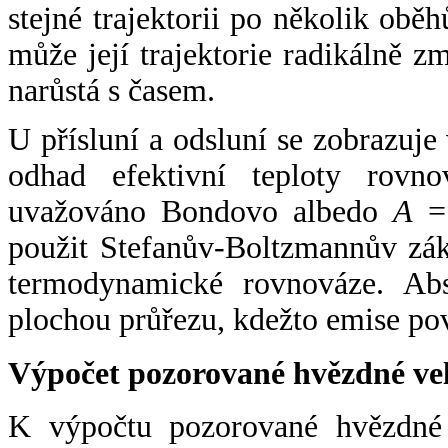
stejné trajektorii po několik oběh
může její trajektorie radikálně zm
narůstá s časem.
U přísluní a odsluní se zobrazuje
odhad efektivní teploty rovno
uvažováno Bondovo albedo
A
= 
použit Stefanův-Boltzmannův zák
termodynamické rovnováze. Abs
plochou průřezu, kdežto emise po
Výpočet pozorované hvězdné ve
K výpočtu pozorované hvězdné v