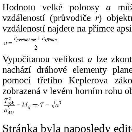
Hodnotu velké poloosy
a
může
vzdáleností (průvodiče
r
) objekt
vzdáleností najdete na přímce apsi
Vypočítanou velikost
a
lze zkont
nachází dráhové elementy plane
pomocí třetího Keplerova zák
zobrazená v levém horním rohu o
Stránka byla naposledy edi