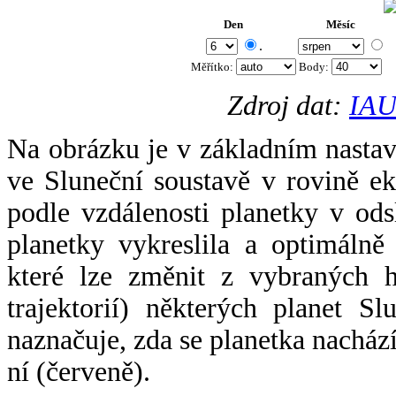
Den
Měsíc
.
Měřítko:
Body
:
Zdroj dat:
IAU
Na obrázku je v základním nastav
ve Sluneční soustavě v rovině ek
podle vzdálenosti planetky v odsl
planetky vykreslila a optimálně
které lze změnit z vybraných h
trajektorií) některých planet Sl
naznačuje, zda se planetka nacház
ní (červeně).