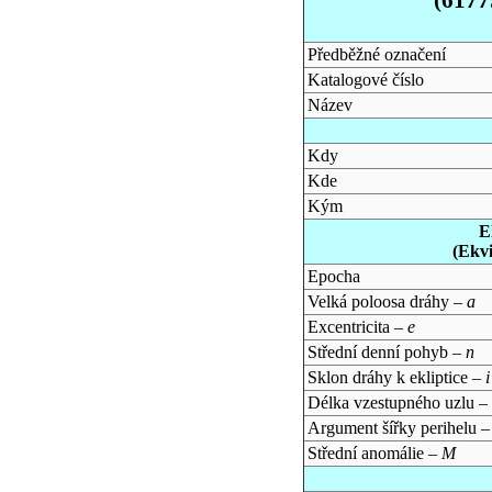
Předběžné označení
Katalogové číslo
Název
Kdy
Kde
Kým
E
(Ekv
Epocha
Velká poloosa dráhy –
a
Excentricita –
e
Střední denní pohyb –
n
Sklon dráhy k ekliptice –
i
Délka vzestupného uzlu –
Argument šířky perihelu 
Střední anomálie –
M