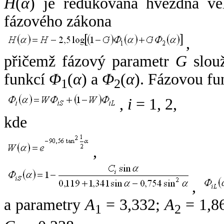
H
(
α
) je redukovaná hvězdná vel
fázového zákona
,
přičemž fázový parametr
G
slouž
funkcí
Φ
(
α
) a
Φ
(
α
). Fázovou fu
1
2
,
i
= 1, 2,
kde
,
,
a parametry
A
= 3,332;
A
= 1,8
1
2