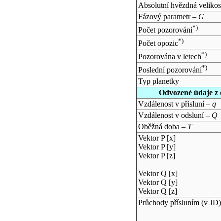
Absolutní hvězdná velikos
Fázový parametr –
G
*)
Počet pozorování
*)
Počet opozic
*)
Pozorována v letech
*)
Poslední pozorování
Typ planetky
Odvozené údaje z 
Vzdálenost v přísluní –
q
Vzdálenost v odsluní –
Q
Oběžná doba –
T
Vektor P [x]
Vektor P [y]
Vektor P [z]
Vektor Q [x]
Vektor Q [y]
Vektor Q [z]
Průchody přísluním (v
JD
)