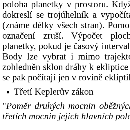
poloha planetky v prostoru. Kdy
dokreslí se trojúhelník a vypoč
(známe délky všech stran). Pomo
označení zruší. Výpočet ploch
planetky, pokud je časový interval
Body lze vybrat i mimo trajekto
zohledněn sklon dráhy k ekliptice
se pak počítají jen v rovině eklipti
Třetí Keplerův zákon
"
Poměr druhých mocnin oběžných
třetích mocnin jejich hlavních pol