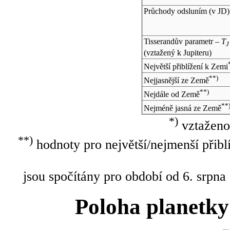
Průchody odsluním (v
JD
)
Tisserandův parametr –
T
J
(vztažený k Jupiteru)
Největší přiblížení k Zemi
**)
Nejjasnější ze Země
**)
Nejdále od Země
**
Nejméně jasná ze Země
*)
vztaženo
**)
hodnoty pro největší/nejmenší přibl
jsou spočítány pro období od 6. srpna
Poloha planetky