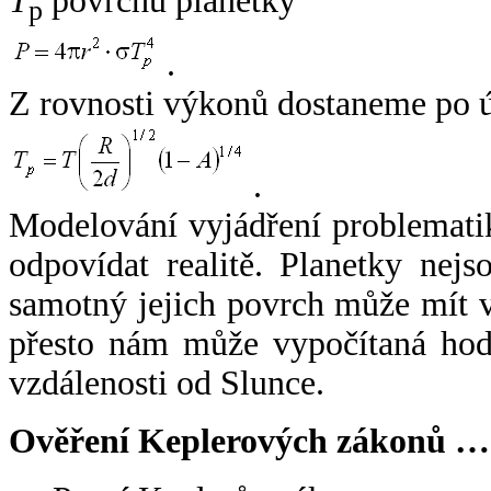
T
povrchu planetky
p
.
Z rovnosti výkonů dostaneme po 
.
Modelování vyjádření problemati
odpovídat realitě. Planetky nejso
samotný jejich povrch může mít v
přesto nám může vypočítaná hodn
vzdálenosti od Slunce.
Ověření Keplerových zákonů …