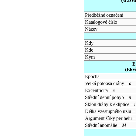
Předběžné označení
Katalogové číslo
Název
Kdy
Kde
Kým
E
(Ekv
Epocha
Velká poloosa dráhy –
a
Excentricita –
e
Střední denní pohyb –
n
Sklon dráhy k ekliptice –
i
Délka vzestupného uzlu –
Argument šířky perihelu 
Střední anomálie –
M