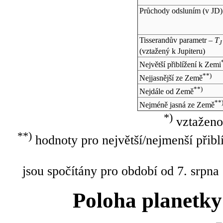
Průchody odsluním (v
JD
)
Tisserandův parametr –
T
J
(vztažený k Jupiteru)
Největší přiblížení k Zemi
**)
Nejjasnější ze Země
**)
Nejdále od Země
**
Nejméně jasná ze Země
*)
vztaženo
**)
hodnoty pro největší/nejmenší přibl
jsou spočítány pro období od 7. srpna
Poloha planetky