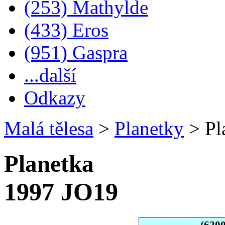
(253) Mathylde
(433) Eros
(951) Gaspra
...další
Odkazy
Malá tělesa
>
Planetky
>
Pl
Planetka
1997 JO19
(620