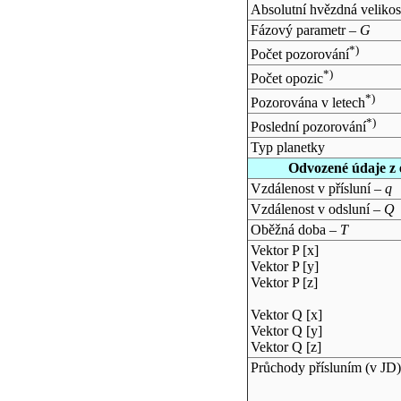
Absolutní hvězdná velikos
Fázový parametr –
G
*)
Počet pozorování
*)
Počet opozic
*)
Pozorována v letech
*)
Poslední pozorování
Typ planetky
Odvozené údaje z 
Vzdálenost v přísluní –
q
Vzdálenost v odsluní –
Q
Oběžná doba –
T
Vektor P [x]
Vektor P [y]
Vektor P [z]
Vektor Q [x]
Vektor Q [y]
Vektor Q [z]
Průchody přísluním (v
JD
)