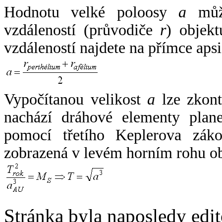
Hodnotu velké poloosy
a
může
vzdáleností (průvodiče
r
) objekt
vzdáleností najdete na přímce apsi
Vypočítanou velikost
a
lze zkont
nachází dráhové elementy plane
pomocí třetího Keplerova zák
zobrazená v levém horním rohu o
Stránka byla naposledy edi