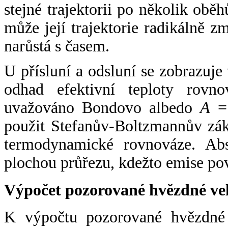
stejné trajektorii po několik oběh
může její trajektorie radikálně zm
narůstá s časem.
U přísluní a odsluní se zobrazuje
odhad efektivní teploty rovno
uvažováno Bondovo albedo
A
= 
použit Stefanův-Boltzmannův zák
termodynamické rovnováze. Abs
plochou průřezu, kdežto emise po
Výpočet pozorované hvězdné ve
K výpočtu pozorované hvězdné v