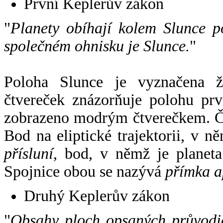
První Keplerův zákon
"
Planety obíhají kolem Slunce p
společném ohnisku je Slunce.
"
Poloha Slunce je vyznačena 
čtvereček znázorňuje polohu pr
zobrazeno modrým čtverečkem. Če
Bod na eliptické trajektorii, v n
přísluní
, bod, v němž je planet
Spojnice obou se nazývá
přímka a
Druhý Keplerův zákon
"
Obsahy ploch opsaných průvodič