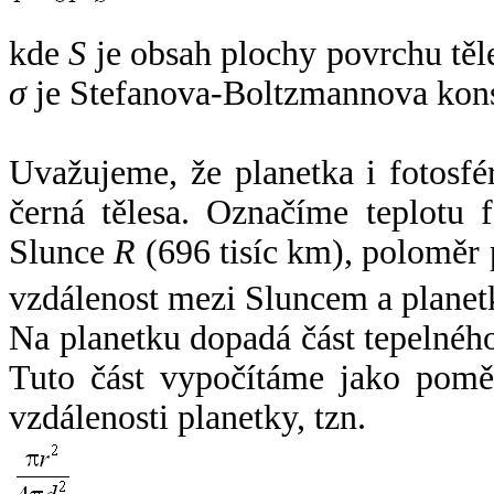
kde
S
je obsah plochy povrchu těl
σ
je Stefanova-Boltzmannova kons
Uvažujeme, že planetka i fotosfér
černá tělesa. Označíme teplotu 
Slunce
R
(696 tisíc km), poloměr
vzdálenost mezi Sluncem a plane
Na planetku dopadá část tepelnéh
Tuto část vypočítáme jako pomě
vzdálenosti planetky, tzn.