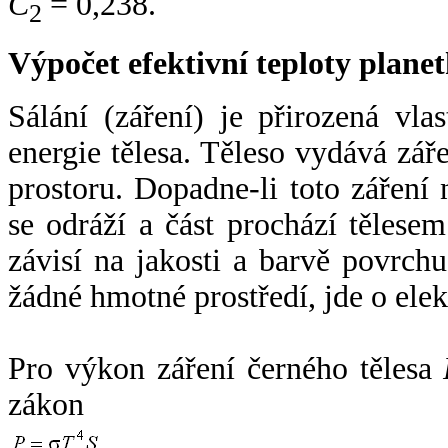
C
= 0,238.
2
Výpočet efektivní teploty plan
Sálání (záření) je přirozená vla
energie tělesa. Těleso vydává zá
prostoru. Dopadne-li toto záření n
se odráží a část prochází tělesem
závisí na jakosti a barvě povrch
žádné hmotné prostředí, jde o ele
Pro výkon záření černého tělesa
zákon