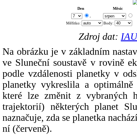
Den
Měsíc
.
Měřítko:
Body
:
Zdroj dat:
IAU
Na obrázku je v základním nastav
ve Sluneční soustavě v rovině ek
podle vzdálenosti planetky v odsl
planetky vykreslila a optimálně
které lze změnit z vybraných h
trajektorií) některých planet Sl
naznačuje, zda se planetka nacház
ní (červeně).