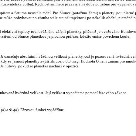
k (uživatelská volba). Rychlost animace je závislá na době potřebné pro vygenerová
itera a Saturna neustále mění. Pro Slunce (potažmo Zemi) a planety jsou platné p
 může pohybovat po zhruba stále stejné trajektorii po několik oběhů, nicméně při p
had efektivní teploty rovnovážného záření planetky, přičemž je uvažováno Bondov
záření od Slunce planetkou je plochou průřezu, kdežto emise povrchem koule.
e
H
označuje absolutní hvězdnou velikost planetky, což je pozorovaná hvězdná veli
i, kdy se jasnost planetky zvýší zhruba o 0,3 mag. Hodnota
G
není známa pro mnoho 
Je nulový, pokud se planetka nachází v opozici.
edukovaná hvězdná velikost. Její velikost vypočteme pomocí fázového zákona
(
α
) a
Φ
(
α
). Fázovou funkci vyjádříme
1
2