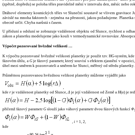
(zpětně, dopředu) se poloha těles pravidelně mění v intervalu den, měsíc nebo ro
Dráhové elementy kosmických těles ve Sluneční soustavě se vlivem gravitace Jup
závislé na mnoha faktorech - zejména na přesnosti, jakou požadujeme. Planetka se
obecně určit. Chyba narůstá s časem.
U přísluní a odsluní se zobrazuje vzdálenost objektu od Slunce, rychlost a od
zákon a planetku modelujeme jako kouli v termodynamické rovnováze. Absorpce 
Výpočet pozorované hvězdné velikosti …
K výpočtu pozorované hvězdné velikosti planetky je použit tzv. HG-systém, kd
fázovém úhlu, a
G
je fázový parametr, který souvisí s efektem zjasnění v opozic
úhel mezi směrem k pozorovateli a směrem ke Slunci, měřený od středu planetky. 
Průměrnou pozorovanou hvězdnou velikost planetky můžeme vyjádřit jako
,
kde
r
je vzdálenost planetky od Slunce,
Δ
je její vzdálenost od Země a
H
(
α
) je r
,
přičemž fázový parametr
G
slouží jako váhový parametr dvou fázových funkcí
Φ
,
i
= 1, 2,
kde