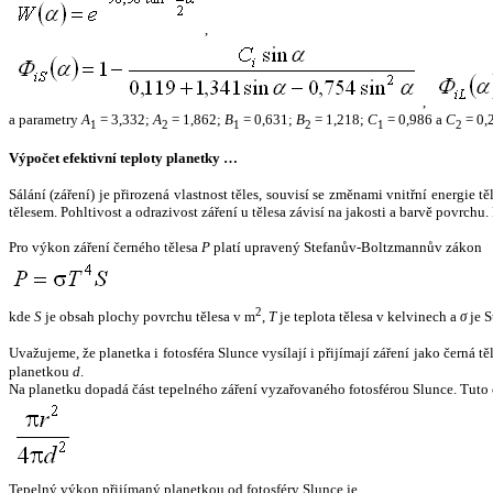
,
,
a parametry
A
= 3,332;
A
= 1,862;
B
= 0,631;
B
= 1,218;
C
= 0,986 a
C
= 0,
1
2
1
2
1
2
Výpočet efektivní teploty planetky …
Sálání (záření) je přirozená vlastnost těles, souvisí se změnami vnitřní energie 
tělesem. Pohltivost a odrazivost záření u tělesa závisí na jakosti a barvě povrch
Pro výkon záření černého tělesa
P
platí upravený Stefanův-Boltzmannův zákon
2
kde
S
je obsah plochy povrchu tělesa v m
,
T
je teplota tělesa v kelvinech a
σ
je S
Uvažujeme, že planetka i fotosféra Slunce vysílají i přijímají záření jako černá 
planetkou
d
.
Na planetku dopadá část tepelného záření vyzařovaného fotosférou Slunce. Tuto 
Tepelný výkon přijímaný planetkou od fotosféry Slunce je