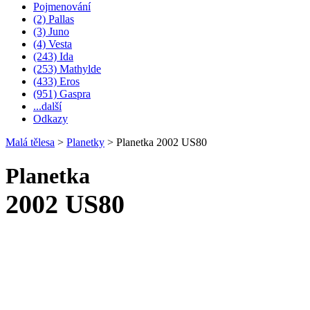
Pojmenování
(2) Pallas
(3) Juno
(4) Vesta
(243) Ida
(253) Mathylde
(433) Eros
(951) Gaspra
...další
Odkazy
Malá tělesa
>
Planetky
>
Planetka 2002 US80
Planetka
2002 US80