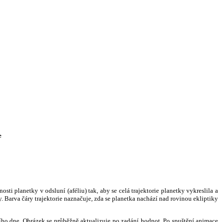
e
i planetky v odsluní (aféliu) tak, aby se celá trajektorie planetky vykreslila a
. Barva čáry trajektorie naznačuje, zda se planetka nachází nad rovinou ekliptiky
ního dne. Obrázek se průběžně aktualizuje po zadání hodnot. Po spuštění animace