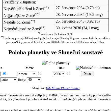
(vztažený k Jupiteru)
**)
27. července 2034
(0,79 au)
Největší přiblížení k Zemi
**)
28. července 2034
(19,6 mag)
Nejjasnější ze Země
**)
25. července 2043
(3,92 au)
Nejdále od Země
**)
30. května 2036
(24,1 mag)
Nejméně jasná ze Země
*)
vztaženo k 25. května 2026;
**)
hodnoty pro největší/nejmenší přiblížení a nejnižší/nejvyšší pozorovanou hvězdnou velikost
jsou spočítány pro období od 7. srpna 2026 do 31. prosince 2050 s intervalem 1 den.
Poloha planetky ve Sluneční soustavě
en
Měsíc
Rok
Animac
.
:
Body
:
Zdroj dat:
IAU Minor Planet Center
eční soustavě v rovině ekliptiky. Měřítko je zvoleno automaticky podle vzdálenost
not, je vykreslena i poloha (včetně trajektorií) některých planet Sluneční soustavy
, které se zadává pomocí formuláře pod obrázkem. Lze zadat datum ±50 let od dneš