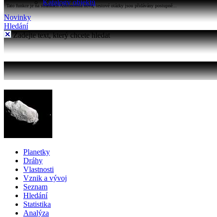
Katalogy objektů
Tato funkce je na stránkách Astronomia nová, testové otázky jsou přidávány postupně...
Novinky
Hledání
Zadejte text, který chcete hledat
Planetky
Dráhy
Vlastnosti
Vznik a vývoj
Seznam
Hledání
Statistika
Analýza