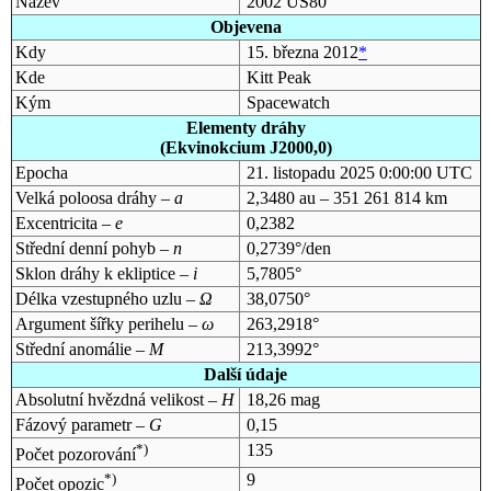
Název
2002 US80
Objevena
Kdy
15. března 2012
*
Kde
Kitt Peak
Kým
Spacewatch
Elementy dráhy
(Ekvinokcium J2000,0)
Epocha
21. listopadu 2025 0:00:00 UTC
Velká poloosa dráhy –
a
2,3480 au – 351 261 814 km
Excentricita –
e
0,2382
Střední denní pohyb –
n
0,2739°/den
Sklon dráhy k ekliptice –
i
5,7805°
Délka vzestupného uzlu –
Ω
38,0750°
Argument šířky perihelu –
ω
263,2918°
Střední anomálie –
M
213,3992°
Další údaje
Absolutní hvězdná velikost –
H
18,26 mag
Fázový parametr –
G
0,15
*)
135
Počet pozorování
*)
9
Počet opozic