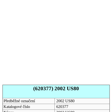
(620377) 2002 US80
Předběžné označení
2002 US80
Katalogové číslo
620377