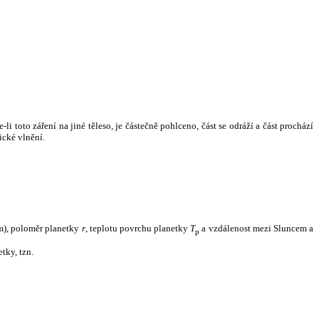
i toto záření na jiné těleso, je částečně pohlceno, část se odráží a část prochází
ické vlnění.
m), poloměr planetky
r
, teplotu povrchu planetky
T
a vzdálenost mezi Sluncem a
p
tky, tzn.