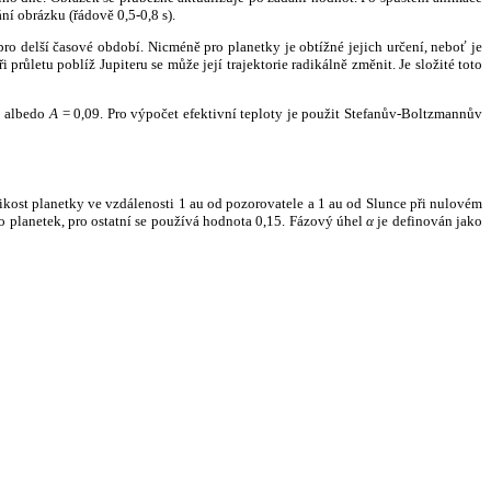
ní obrázku (řádově 0,5-0,8 s).
ro delší časové období. Nicméně pro planetky je obtížné jejich určení, neboť je
růletu poblíž Jupiteru se může její trajektorie radikálně změnit. Je složité toto
o albedo
A
= 0,09. Pro výpočet efektivní teploty je použit Stefanův-Boltzmannův
kost planetky ve vzdálenosti 1 au od pozorovatele a 1 au od Slunce při nulovém
planetek, pro ostatní se používá hodnota 0,15. Fázový úhel
α
je definován jako