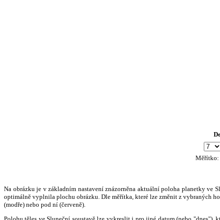
D
Měřítko
Na obrázku je v základním nastavení znázorněna aktuální poloha planetky ve Slun
optimálně vyplnila plochu obrázku. Dle měřítka, které lze změnit z vybraných hod
(modře) nebo pod ní (červeně).
Polohu těles ve Sluneční soustavě lze vykreslit i pro jiné datum (nebo "dnes")