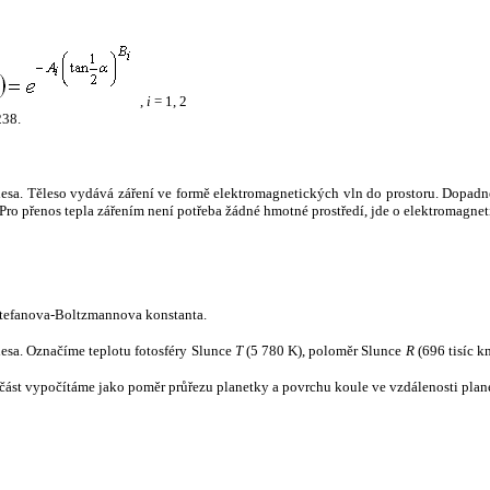
,
i
= 1, 2
238.
tělesa. Těleso vydává záření ve formě elektromagnetických vln do prostoru. Dopadne-l
u. Pro přenos tepla zářením není potřeba žádné hmotné prostředí, jde o elektromagnet
tefanova-Boltzmannova konstanta.
tělesa. Označíme teplotu fotosféry Slunce
T
(5 780 K), poloměr Slunce
R
(696 tisíc k
část vypočítáme jako poměr průřezu planetky a povrchu koule ve vzdálenosti plane