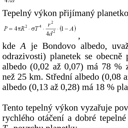
Tepelný výkon přijímaný planetko
,
kde
A
je Bondovo albedo, uvaž
odrazivosti) planetek se obecně
albedo (0,02 až 0,07) má 78 % z
než 25 km. Střední albedo (0,08 
albedo (0,13 až 0,28) má 18 % pla
Tento tepelný výkon vyzařuje po
rychlého otáčení a dobré tepelné