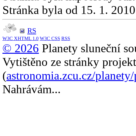
Stránka byla od 15. 1. 201
RS
W3C
XHTML 1.0
W3C
CSS
RSS
© 2026
Planety sluneční so
Vytištěno ze stránky projek
(
astronomia.zcu.cz/planety
Nahrávám...