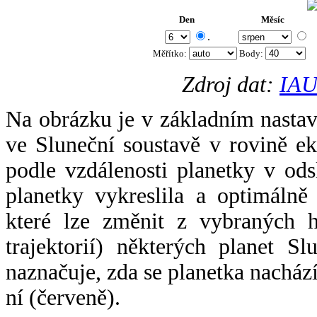
Den
Měsíc
.
Měřítko:
Body
:
Zdroj dat:
IAU
Na obrázku je v základním nastav
ve Sluneční soustavě v rovině ek
podle vzdálenosti planetky v odsl
planetky vykreslila a optimálně
které lze změnit z vybraných h
trajektorií) některých planet Sl
naznačuje, zda se planetka nacház
ní (červeně).