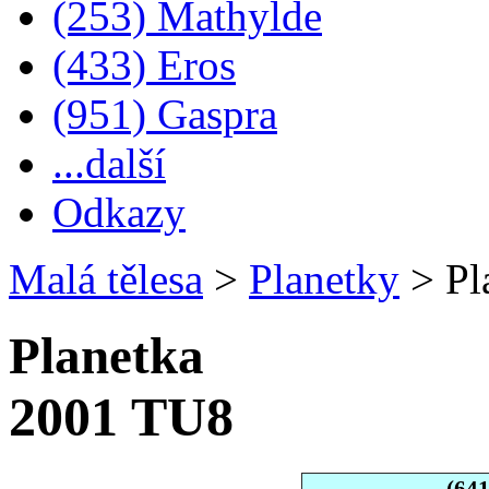
(253) Mathylde
(433) Eros
(951) Gaspra
...další
Odkazy
Malá tělesa
>
Planetky
>
Pl
Planetka
2001 TU8
(64