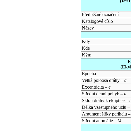
Předběžné označení
Katalogové číslo
Název
Kdy
Kde
Kým
E
(Ekv
Epocha
Velká poloosa dráhy –
a
Excentricita –
e
Střední denní pohyb –
n
Sklon dráhy k ekliptice –
i
Délka vzestupného uzlu –
Argument šířky perihelu 
Střední anomálie –
M