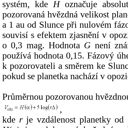
systém, kde
H
označuje absolut
pozorovaná hvězdná velikost plan
a 1 au od Slunce při nulovém fá
souvisí s efektem zjasnění v opoz
o 0,3 mag. Hodnota
G
není zná
používá hodnota 0,15. Fázový úh
k pozorovateli a směrem ke Slunc
pokud se planetka nachází v opozi
Průměrnou pozorovanou hvězdnou 
,
kde
r
je vzdálenost planetky od