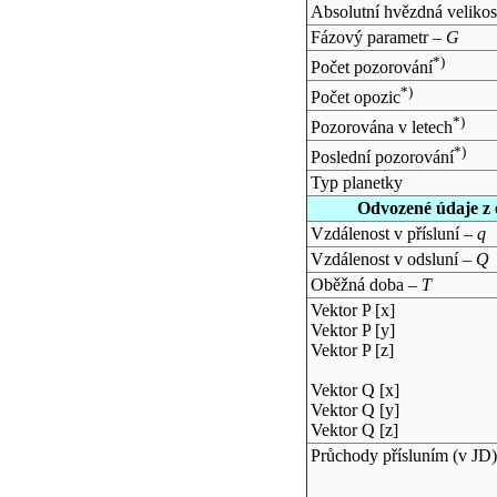
Absolutní hvězdná velikos
Fázový parametr –
G
*)
Počet pozorování
*)
Počet opozic
*)
Pozorována v letech
*)
Poslední pozorování
Typ planetky
Odvozené údaje z 
Vzdálenost v přísluní –
q
Vzdálenost v odsluní –
Q
Oběžná doba –
T
Vektor P [x]
Vektor P [y]
Vektor P [z]
Vektor Q [x]
Vektor Q [y]
Vektor Q [z]
Průchody přísluním (v
JD
)