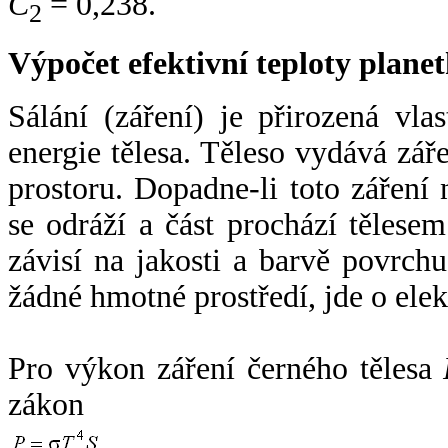
C
= 0,238.
2
Výpočet efektivní teploty plan
Sálání (záření) je přirozená vla
energie tělesa. Těleso vydává zá
prostoru. Dopadne-li toto záření n
se odráží a část prochází tělesem
závisí na jakosti a barvě povrch
žádné hmotné prostředí, jde o ele
Pro výkon záření černého tělesa
zákon