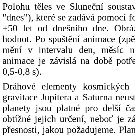
Polohu těles ve Sluneční sousta
"dnes"), které se zadává pomocí 
±50 let od dnešního dne. Obráz
hodnot. Po spuštění animace (zpě
mění v intervalu den, měsíc ne
animace je závislá na době potř
0,5-0,8 s).
Dráhové elementy kosmických t
gravitace Jupitera a Saturna neu
planety jsou platné pro delší č
obtížné jejich určení, neboť je 
přesnosti, jakou požadujeme. Pla