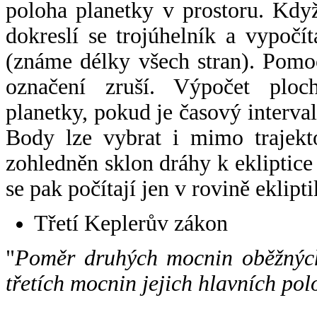
poloha planetky v prostoru. Kdy
dokreslí se trojúhelník a vypoč
(známe délky všech stran). Pomo
označení zruší. Výpočet ploch
planetky, pokud je časový interval
Body lze vybrat i mimo trajekto
zohledněn sklon dráhy k ekliptice
se pak počítají jen v rovině eklipti
Třetí Keplerův zákon
"
Poměr druhých mocnin oběžných
třetích mocnin jejich hlavních pol