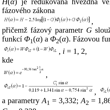
H
(
α
) je redukovaná hvězdná vel
fázového zákona
,
přičemž fázový parametr
G
slouž
funkcí
Φ
(
α
) a
Φ
(
α
). Fázovou fu
1
2
,
i
= 1, 2,
kde
,
,
a parametry
A
= 3,332;
A
= 1,8
1
2