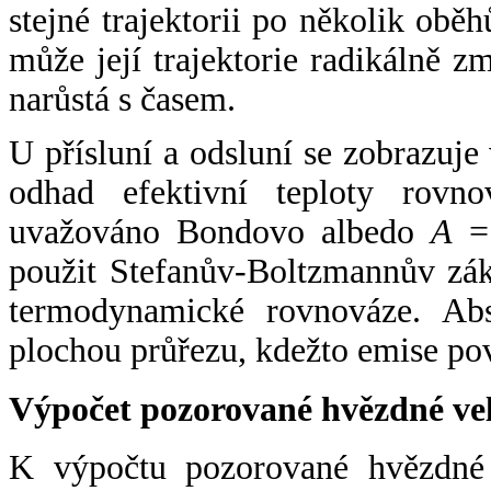
stejné trajektorii po několik oběh
může její trajektorie radikálně zm
narůstá s časem.
U přísluní a odsluní se zobrazuje
odhad efektivní teploty rovno
uvažováno Bondovo albedo
A
= 
použit Stefanův-Boltzmannův zák
termodynamické rovnováze. Abs
plochou průřezu, kdežto emise po
Výpočet pozorované hvězdné ve
K výpočtu pozorované hvězdné v