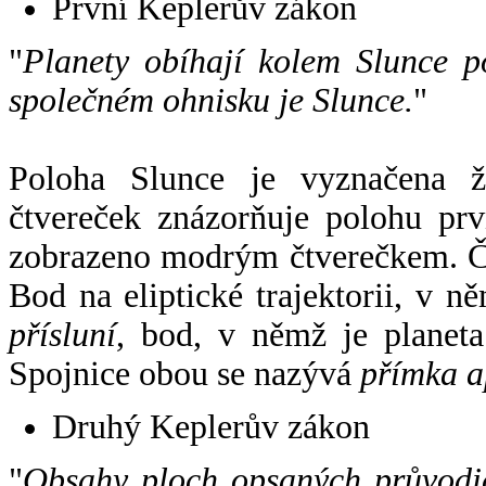
První Keplerův zákon
"
Planety obíhají kolem Slunce p
společném ohnisku je Slunce.
"
Poloha Slunce je vyznačena 
čtvereček znázorňuje polohu pr
zobrazeno modrým čtverečkem. Če
Bod na eliptické trajektorii, v n
přísluní
, bod, v němž je planet
Spojnice obou se nazývá
přímka a
Druhý Keplerův zákon
"
Obsahy ploch opsaných průvodič