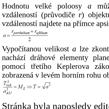
Hodnotu velké poloosy
a
může
vzdáleností (průvodiče
r
) objekt
vzdáleností najdete na přímce apsi
Vypočítanou velikost
a
lze zkont
nachází dráhové elementy plane
pomocí třetího Keplerova zák
zobrazená v levém horním rohu o
Stránka byla naposledy edi