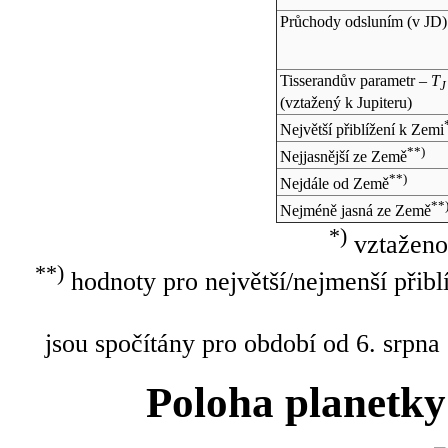
Průchody odsluním (v
JD
)
Tisserandův parametr –
T
J
(vztažený k Jupiteru)
Největší přiblížení k Zemi
**)
Nejjasnější ze Země
**)
Nejdále od Země
**
Nejméně jasná ze Země
*)
vztaženo
**)
hodnoty pro největší/nejmenší přibl
jsou spočítány pro období od 6. srpna
Poloha planetky