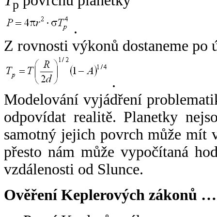
T
povrchu planetky
p
.
Z rovnosti výkonů dostaneme po 
.
Modelování vyjádření problemati
odpovídat realitě. Planetky nejso
samotný jejich povrch může mít v
přesto nám může vypočítaná hodn
vzdálenosti od Slunce.
Ověření Keplerových zákonů …