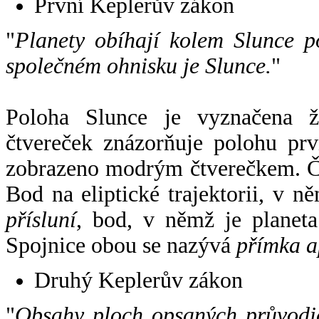
První Keplerův zákon
"
Planety obíhají kolem Slunce p
společném ohnisku je Slunce.
"
Poloha Slunce je vyznačena 
čtvereček znázorňuje polohu pr
zobrazeno modrým čtverečkem. Če
Bod na eliptické trajektorii, v n
přísluní
, bod, v němž je planet
Spojnice obou se nazývá
přímka a
Druhý Keplerův zákon
"
Obsahy ploch opsaných průvodič