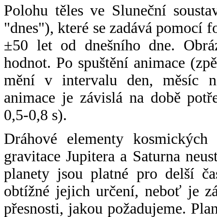
Polohu těles ve Sluneční sousta
"dnes"), které se zadává pomocí 
±50 let od dnešního dne. Obráz
hodnot. Po spuštění animace (zpě
mění v intervalu den, měsíc ne
animace je závislá na době potř
0,5-0,8 s).
Dráhové elementy kosmických t
gravitace Jupitera a Saturna neu
planety jsou platné pro delší č
obtížné jejich určení, neboť je 
přesnosti, jakou požadujeme. Pla