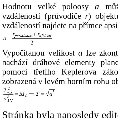
Hodnotu velké poloosy
a
může
vzdáleností (průvodiče
r
) objekt
vzdáleností najdete na přímce apsi
Vypočítanou velikost
a
lze zkont
nachází dráhové elementy plane
pomocí třetího Keplerova zák
zobrazená v levém horním rohu o
Stránka byla naposledy edi