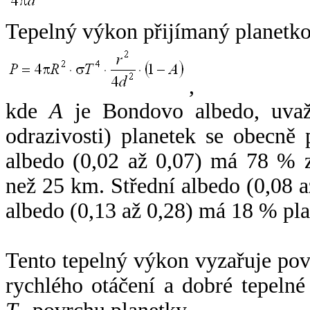
Tepelný výkon přijímaný planetko
,
kde
A
je Bondovo albedo, uvaž
odrazivosti) planetek se obecně
albedo (0,02 až 0,07) má 78 % z
než 25 km. Střední albedo (0,08 
albedo (0,13 až 0,28) má 18 % pla
Tento tepelný výkon vyzařuje po
rychlého otáčení a dobré tepelné