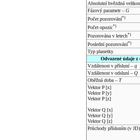
Absolutní hvězdná velikos
Fázový parametr –
G
*)
Počet pozorování
*)
Počet opozic
*)
Pozorována v letech
*)
Poslední pozorování
Typ planetky
Odvozené údaje z 
Vzdálenost v přísluní –
q
Vzdálenost v odsluní –
Q
Oběžná doba –
T
Vektor P [x]
Vektor P [y]
Vektor P [z]
Vektor Q [x]
Vektor Q [y]
Vektor Q [z]
Průchody přísluním (v
JD
)