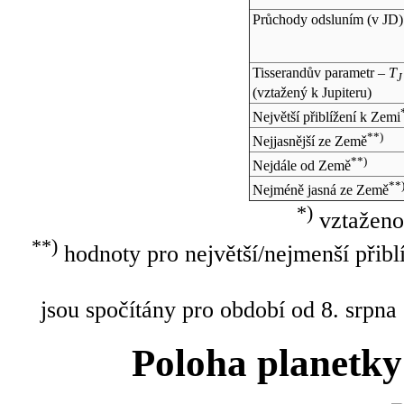
Průchody odsluním (v
JD
)
Tisserandův parametr –
T
J
(vztažený k Jupiteru)
Největší přiblížení k Zemi
**)
Nejjasnější ze Země
**)
Nejdále od Země
**
Nejméně jasná ze Země
*)
vztaženo
**)
hodnoty pro největší/nejmenší přibl
jsou spočítány pro období od 8. srpna
Poloha planetky