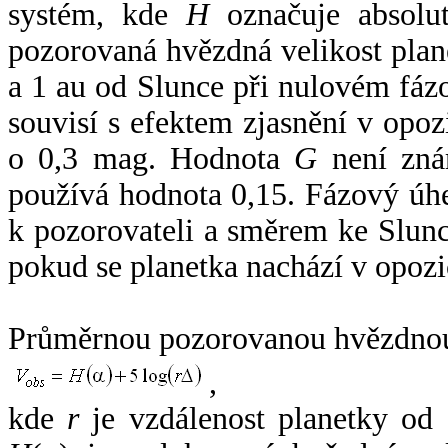
systém, kde
H
označuje absolut
pozorovaná hvězdná velikost plan
a 1 au od Slunce při nulovém fá
souvisí s efektem zjasnění v opoz
o 0,3 mag. Hodnota
G
není zná
používá hodnota 0,15. Fázový úh
k pozorovateli a směrem ke Slunc
pokud se planetka nachází v opozi
Průměrnou pozorovanou hvězdnou 
,
kde
r
je vzdálenost planetky od