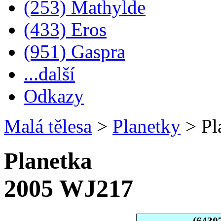
(253) Mathylde
(433) Eros
(951) Gaspra
...další
Odkazy
Malá tělesa
>
Planetky
>
Pl
Planetka
2005 WJ217
(6430