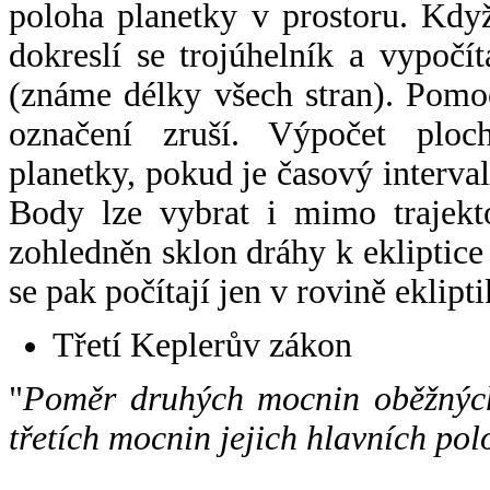
poloha planetky v prostoru. Kdy
dokreslí se trojúhelník a vypoč
(známe délky všech stran). Pomo
označení zruší. Výpočet ploch
planetky, pokud je časový interval
Body lze vybrat i mimo trajekto
zohledněn sklon dráhy k ekliptice
se pak počítají jen v rovině eklipti
Třetí Keplerův zákon
"
Poměr druhých mocnin oběžných
třetích mocnin jejich hlavních pol