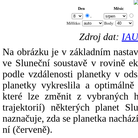
Den
Měsíc
.
Měřítko:
Body
:
Zdroj dat:
IAU
Na obrázku je v základním nastav
ve Sluneční soustavě v rovině ek
podle vzdálenosti planetky v odsl
planetky vykreslila a optimálně
které lze změnit z vybraných h
trajektorií) některých planet Sl
naznačuje, zda se planetka nacház
ní (červeně).