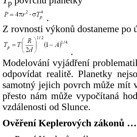
T
povrchu planetky
p
.
Z rovnosti výkonů dostaneme po 
.
Modelování vyjádření problemati
odpovídat realitě. Planetky nejso
samotný jejich povrch může mít v
přesto nám může vypočítaná hodn
vzdálenosti od Slunce.
Ověření Keplerových zákonů …