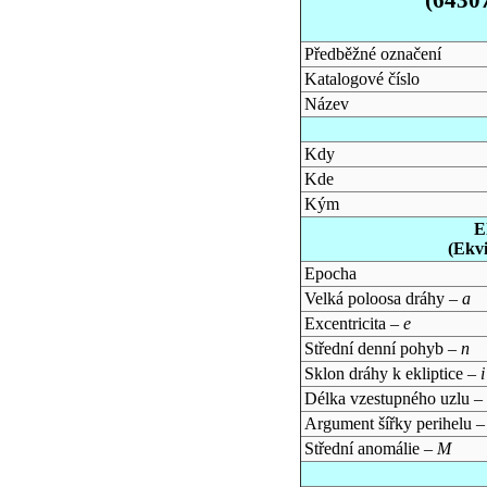
Předběžné označení
Katalogové číslo
Název
Kdy
Kde
Kým
E
(Ekv
Epocha
Velká poloosa dráhy –
a
Excentricita –
e
Střední denní pohyb –
n
Sklon dráhy k ekliptice –
i
Délka vzestupného uzlu –
Argument šířky perihelu 
Střední anomálie –
M