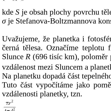
kde
S
je obsah plochy povrchu těl
σ
je Stefanova-Boltzmannova kons
Uvažujeme, že planetka i fotosfér
černá tělesa. Označíme teplotu 
Slunce
R
(696 tisíc km), poloměr
vzdálenost mezi Sluncem a plane
Na planetku dopadá část tepelnéh
Tuto část vypočítáme jako pomě
vzdálenosti planetky, tzn.