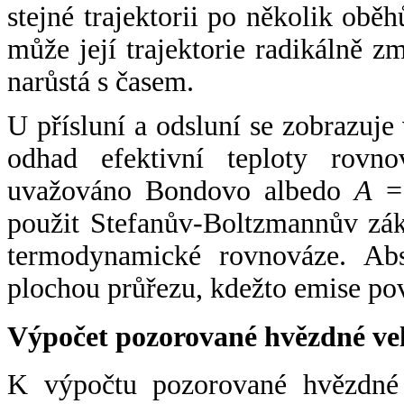
stejné trajektorii po několik oběh
může její trajektorie radikálně zm
narůstá s časem.
U přísluní a odsluní se zobrazuje
odhad efektivní teploty rovno
uvažováno Bondovo albedo
A
= 
použit Stefanův-Boltzmannův zák
termodynamické rovnováze. Abs
plochou průřezu, kdežto emise po
Výpočet pozorované hvězdné ve
K výpočtu pozorované hvězdné v