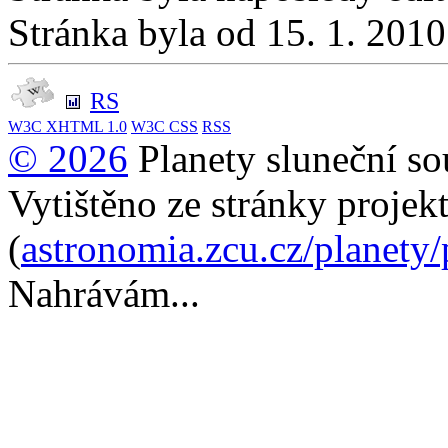
Stránka byla od 15. 1. 201
RS
W3C
XHTML 1.0
W3C
CSS
RSS
© 2026
Planety sluneční so
Vytištěno ze stránky projek
(
astronomia.zcu.cz/planety
Nahrávám...