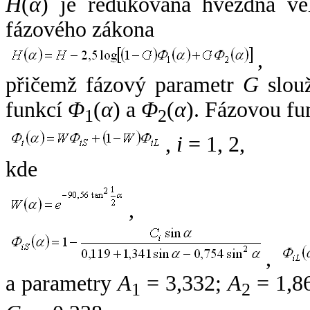
H
(
α
) je redukovaná hvězdná vel
fázového zákona
,
přičemž fázový parametr
G
slouž
funkcí
Φ
(
α
) a
Φ
(
α
). Fázovou fu
1
2
,
i
= 1, 2,
kde
,
,
a parametry
A
= 3,332;
A
= 1,8
1
2