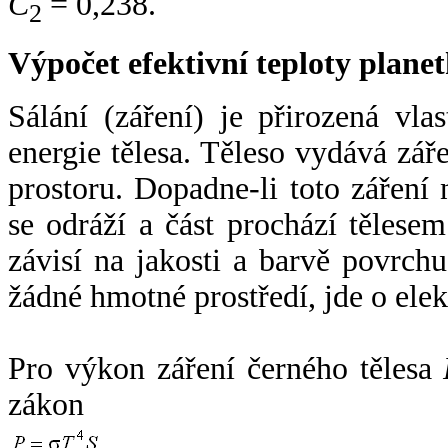
C
= 0,238.
2
Výpočet efektivní teploty plan
Sálání (záření) je přirozená vla
energie tělesa. Těleso vydává zá
prostoru. Dopadne-li toto záření n
se odráží a část prochází tělesem
závisí na jakosti a barvě povrch
žádné hmotné prostředí, jde o ele
Pro výkon záření černého tělesa
zákon