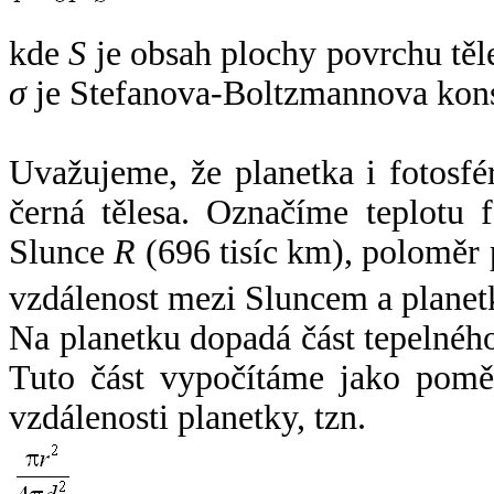
kde
S
je obsah plochy povrchu těl
σ
je Stefanova-Boltzmannova kons
Uvažujeme, že planetka i fotosfér
černá tělesa. Označíme teplotu 
Slunce
R
(696 tisíc km), poloměr
vzdálenost mezi Sluncem a plane
Na planetku dopadá část tepelnéh
Tuto část vypočítáme jako pomě
vzdálenosti planetky, tzn.