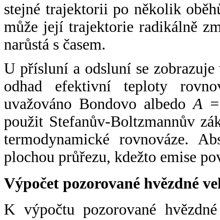
stejné trajektorii po několik oběh
může její trajektorie radikálně zm
narůstá s časem.
U přísluní a odsluní se zobrazuje
odhad efektivní teploty rovno
uvažováno Bondovo albedo
A
= 
použit Stefanův-Boltzmannův zák
termodynamické rovnováze. Abs
plochou průřezu, kdežto emise po
Výpočet pozorované hvězdné ve
K výpočtu pozorované hvězdné v