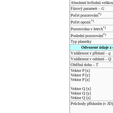
Absolutní hvězdná velikos
Fázový parametr –
G
*)
Počet pozorování
*)
Počet opozic
*)
Pozorována v letech
*)
Poslední pozorování
Typ planetky
Odvozené údaje z 
Vzdálenost v přísluní –
q
Vzdálenost v odsluní –
Q
Oběžná doba –
T
Vektor P [x]
Vektor P [y]
Vektor P [z]
Vektor Q [x]
Vektor Q [y]
Vektor Q [z]
Průchody přísluním (v
JD
)