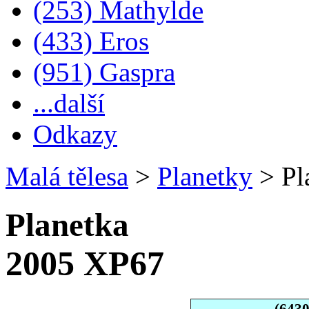
(253) Mathylde
(433) Eros
(951) Gaspra
...další
Odkazy
Malá tělesa
>
Planetky
>
Pl
Planetka
2005 XP67
(643