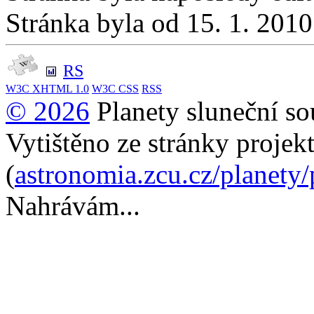
Stránka byla od 15. 1. 201
RS
W3C
XHTML 1.0
W3C
CSS
RSS
© 2026
Planety sluneční so
Vytištěno ze stránky projek
(
astronomia.zcu.cz/planety
Nahrávám...