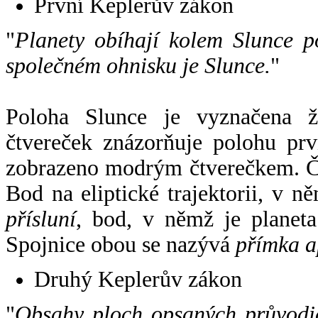
První Keplerův zákon
"
Planety obíhají kolem Slunce p
společném ohnisku je Slunce.
"
Poloha Slunce je vyznačena 
čtvereček znázorňuje polohu pr
zobrazeno modrým čtverečkem. Če
Bod na eliptické trajektorii, v n
přísluní
, bod, v němž je planet
Spojnice obou se nazývá
přímka a
Druhý Keplerův zákon
"
Obsahy ploch opsaných průvodič