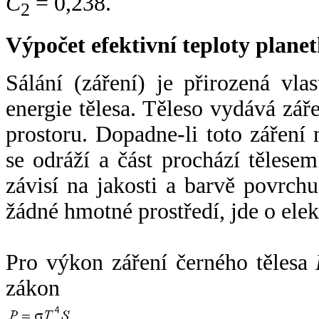
C
= 0,238.
2
Výpočet efektivní teploty plan
Sálání (záření) je přirozená vla
energie tělesa. Těleso vydává zá
prostoru. Dopadne-li toto záření n
se odráží a část prochází tělesem
závisí na jakosti a barvě povrch
žádné hmotné prostředí, jde o ele
Pro výkon záření černého tělesa
zákon