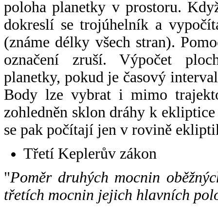
poloha planetky v prostoru. Kdy
dokreslí se trojúhelník a vypoč
(známe délky všech stran). Pomo
označení zruší. Výpočet ploch
planetky, pokud je časový interval
Body lze vybrat i mimo trajekto
zohledněn sklon dráhy k ekliptice
se pak počítají jen v rovině eklipti
Třetí Keplerův zákon
"
Poměr druhých mocnin oběžných
třetích mocnin jejich hlavních pol