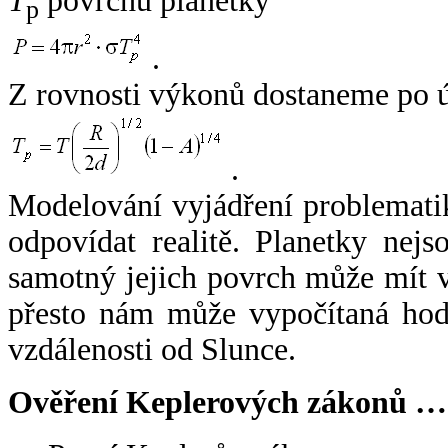
T
povrchu planetky
p
.
Z rovnosti výkonů dostaneme po 
.
Modelování vyjádření problemati
odpovídat realitě. Planetky nejso
samotný jejich povrch může mít v
přesto nám může vypočítaná hodn
vzdálenosti od Slunce.
Ověření Keplerových zákonů …