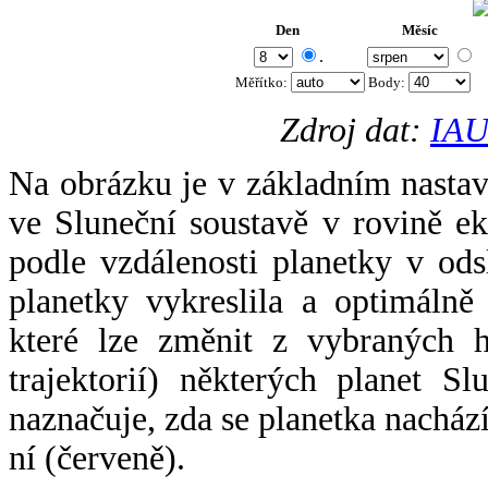
Den
Měsíc
.
Měřítko:
Body
:
Zdroj dat:
IAU
Na obrázku je v základním nastav
ve Sluneční soustavě v rovině ek
podle vzdálenosti planetky v odsl
planetky vykreslila a optimálně
které lze změnit z vybraných h
trajektorií) některých planet Sl
naznačuje, zda se planetka nacház
ní (červeně).