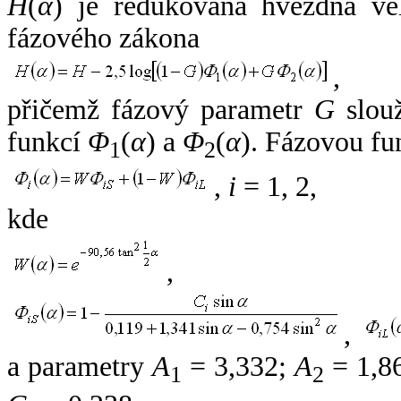
H
(
α
) je redukovaná hvězdná vel
fázového zákona
,
přičemž fázový parametr
G
slouž
funkcí
Φ
(
α
) a
Φ
(
α
). Fázovou fu
1
2
,
i
= 1, 2,
kde
,
,
a parametry
A
= 3,332;
A
= 1,8
1
2