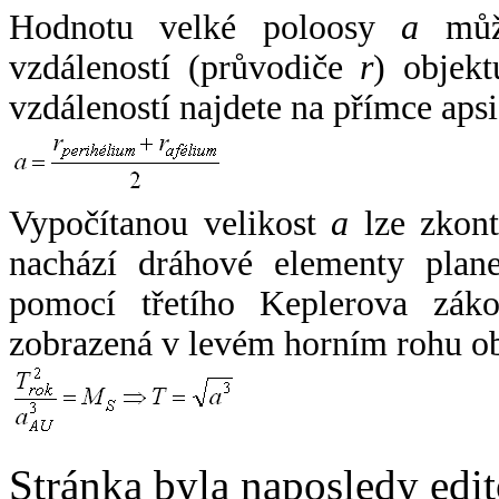
Hodnotu velké poloosy
a
může
vzdáleností (průvodiče
r
) objekt
vzdáleností najdete na přímce apsi
Vypočítanou velikost
a
lze zkont
nachází dráhové elementy plane
pomocí třetího Keplerova zák
zobrazená v levém horním rohu o
Stránka byla naposledy edi