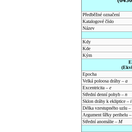
Předběžné označení
Katalogové číslo
Název
Kdy
Kde
Kým
E
(Ekv
Epocha
Velká poloosa dráhy –
a
Excentricita –
e
Střední denní pohyb –
n
Sklon dráhy k ekliptice –
i
Délka vzestupného uzlu –
Argument šířky perihelu 
Střední anomálie –
M