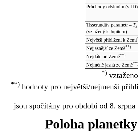
Průchody odsluním (v
JD
)
Tisserandův parametr –
T
J
(vztažený k Jupiteru)
Největší přiblížení k Zemi
**)
Nejjasnější ze Země
**)
Nejdále od Země
**
Nejméně jasná ze Země
*)
vztaženo
**)
hodnoty pro největší/nejmenší přibl
jsou spočítány pro období od 8. srpna
Poloha planetky