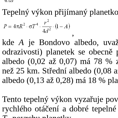
Tepelný výkon přijímaný planetko
,
kde
A
je Bondovo albedo, uvaž
odrazivosti) planetek se obecně
albedo (0,02 až 0,07) má 78 % z
než 25 km. Střední albedo (0,08 
albedo (0,13 až 0,28) má 18 % pla
Tento tepelný výkon vyzařuje po
rychlého otáčení a dobré tepelné