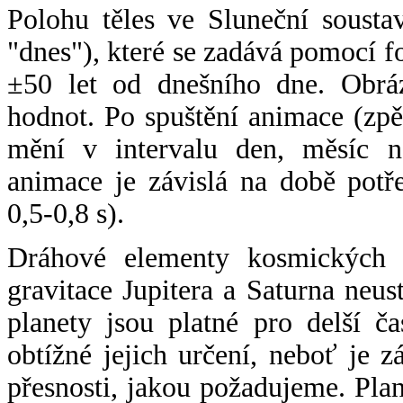
Polohu těles ve Sluneční sousta
"dnes"), které se zadává pomocí 
±50 let od dnešního dne. Obráz
hodnot. Po spuštění animace (zpě
mění v intervalu den, měsíc ne
animace je závislá na době potř
0,5-0,8 s).
Dráhové elementy kosmických t
gravitace Jupitera a Saturna neu
planety jsou platné pro delší č
obtížné jejich určení, neboť je 
přesnosti, jakou požadujeme. Pla