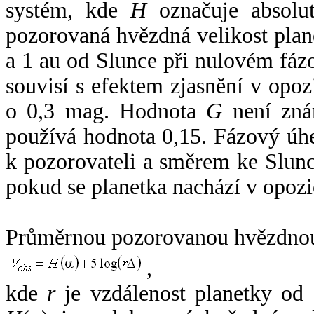
systém, kde
H
označuje absolut
pozorovaná hvězdná velikost plan
a 1 au od Slunce při nulovém fá
souvisí s efektem zjasnění v opoz
o 0,3 mag. Hodnota
G
není zná
používá hodnota 0,15. Fázový úh
k pozorovateli a směrem ke Slunc
pokud se planetka nachází v opozi
Průměrnou pozorovanou hvězdnou 
,
kde
r
je vzdálenost planetky od