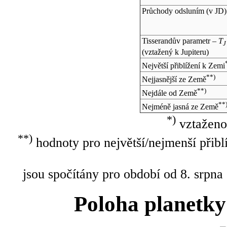
Průchody odsluním (v
JD
)
Tisserandův parametr –
T
J
(vztažený k Jupiteru)
Největší přiblížení k Zemi
**)
Nejjasnější ze Země
**)
Nejdále od Země
**
Nejméně jasná ze Země
*)
vztaženo
**)
hodnoty pro největší/nejmenší přibl
jsou spočítány pro období od 8. srpna
Poloha planetky