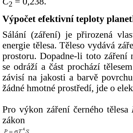
C
= 0,238.
2
Výpočet efektivní teploty plan
Sálání (záření) je přirozená vla
energie tělesa. Těleso vydává zá
prostoru. Dopadne-li toto záření n
se odráží a část prochází tělesem
závisí na jakosti a barvě povrch
žádné hmotné prostředí, jde o ele
Pro výkon záření černého tělesa
zákon