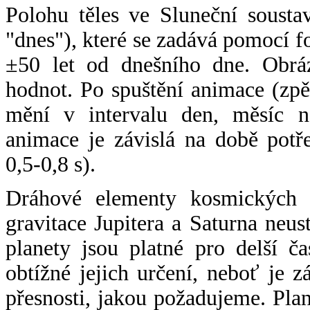
Polohu těles ve Sluneční sousta
"dnes"), které se zadává pomocí 
±50 let od dnešního dne. Obráz
hodnot. Po spuštění animace (zpě
mění v intervalu den, měsíc ne
animace je závislá na době potř
0,5-0,8 s).
Dráhové elementy kosmických t
gravitace Jupitera a Saturna neu
planety jsou platné pro delší č
obtížné jejich určení, neboť je 
přesnosti, jakou požadujeme. Pla