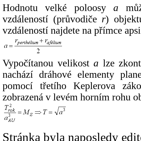
Hodnotu velké poloosy
a
může
vzdáleností (průvodiče
r
) objekt
vzdáleností najdete na přímce apsi
Vypočítanou velikost
a
lze zkont
nachází dráhové elementy plane
pomocí třetího Keplerova zák
zobrazená v levém horním rohu o
Stránka byla naposledy edi