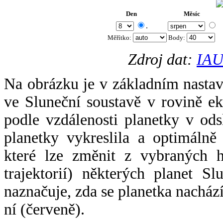
Den
Měsíc
.
Měřítko:
Body
:
Zdroj dat:
IAU
Na obrázku je v základním nastav
ve Sluneční soustavě v rovině ek
podle vzdálenosti planetky v odsl
planetky vykreslila a optimálně
které lze změnit z vybraných h
trajektorií) některých planet Sl
naznačuje, zda se planetka nacház
ní (červeně).