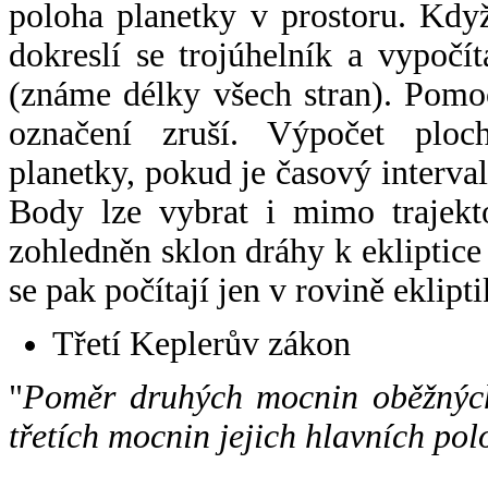
poloha planetky v prostoru. Kdy
dokreslí se trojúhelník a vypoč
(známe délky všech stran). Pomo
označení zruší. Výpočet ploch
planetky, pokud je časový interval
Body lze vybrat i mimo trajekto
zohledněn sklon dráhy k ekliptice
se pak počítají jen v rovině eklipti
Třetí Keplerův zákon
"
Poměr druhých mocnin oběžných
třetích mocnin jejich hlavních pol