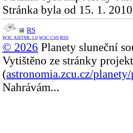
Stránka byla od 15. 1. 201
RS
W3C
XHTML 1.0
W3C
CSS
RSS
© 2026
Planety sluneční so
Vytištěno ze stránky projek
(
astronomia.zcu.cz/planety
Nahrávám...