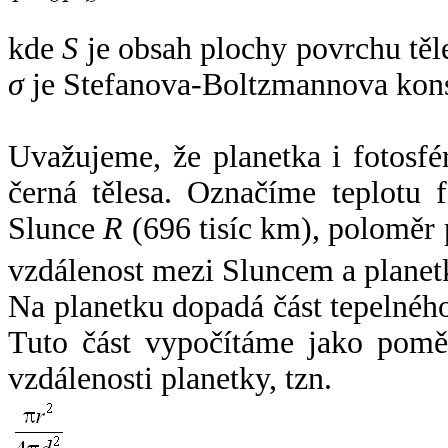
kde
S
je obsah plochy povrchu těl
σ
je Stefanova-Boltzmannova kons
Uvažujeme, že planetka i fotosfér
černá tělesa. Označíme teplotu 
Slunce
R
(696 tisíc km), poloměr
vzdálenost mezi Sluncem a plane
Na planetku dopadá část tepelnéh
Tuto část vypočítáme jako pomě
vzdálenosti planetky, tzn.