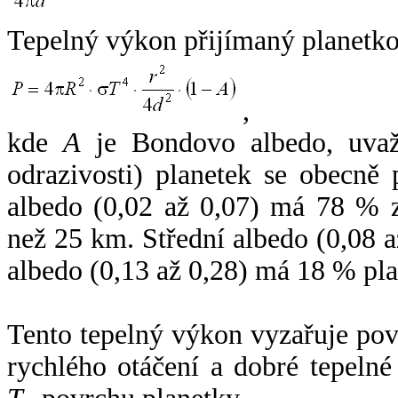
Tepelný výkon přijímaný planetko
,
kde
A
je Bondovo albedo, uvaž
odrazivosti) planetek se obecně
albedo (0,02 až 0,07) má 78 % z
než 25 km. Střední albedo (0,08 
albedo (0,13 až 0,28) má 18 % pla
Tento tepelný výkon vyzařuje po
rychlého otáčení a dobré tepelné