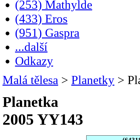
(253) Mathylde
(433) Eros
(951) Gaspra
...další
Odkazy
Malá tělesa
>
Planetky
>
Pl
Planetka
2005 YY143
(6431