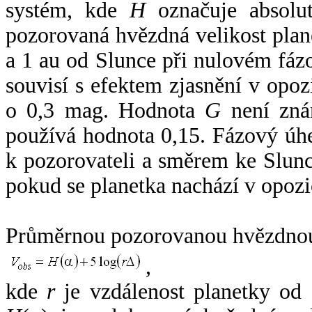
systém, kde
H
označuje absolut
pozorovaná hvězdná velikost plan
a 1 au od Slunce při nulovém fá
souvisí s efektem zjasnění v opoz
o 0,3 mag. Hodnota
G
není zná
používá hodnota 0,15. Fázový úh
k pozorovateli a směrem ke Slunc
pokud se planetka nachází v opozi
Průměrnou pozorovanou hvězdnou 
,
kde
r
je vzdálenost planetky od