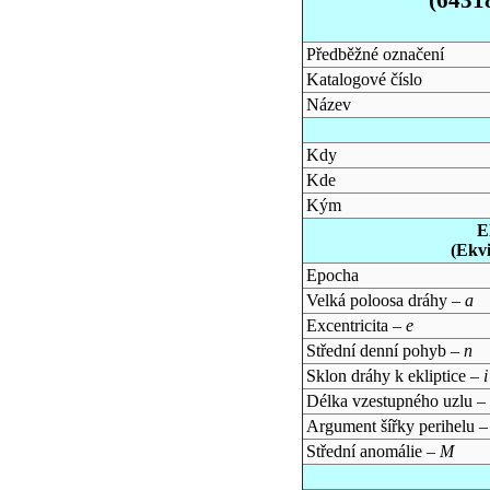
Předběžné označení
Katalogové číslo
Název
Kdy
Kde
Kým
E
(Ekv
Epocha
Velká poloosa dráhy –
a
Excentricita –
e
Střední denní pohyb –
n
Sklon dráhy k ekliptice –
i
Délka vzestupného uzlu –
Argument šířky perihelu 
Střední anomálie –
M