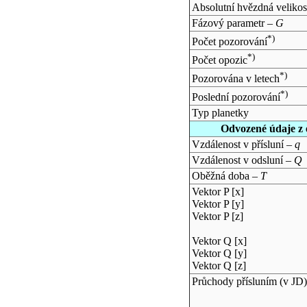
Absolutní hvězdná velikos
Fázový parametr –
G
*)
Počet pozorování
*)
Počet opozic
*)
Pozorována v letech
*)
Poslední pozorování
Typ planetky
Odvozené údaje z 
Vzdálenost v přísluní –
q
Vzdálenost v odsluní –
Q
Oběžná doba –
T
Vektor P [x]
Vektor P [y]
Vektor P [z]
Vektor Q [x]
Vektor Q [y]
Vektor Q [z]
Průchody přísluním (v
JD
)