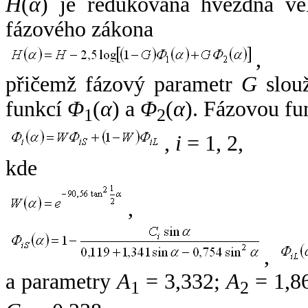
H
(
α
) je redukovaná hvězdná vel
fázového zákona
,
přičemž fázový parametr
G
slouž
funkcí
Φ
(
α
) a
Φ
(
α
). Fázovou fu
1
2
,
i
= 1, 2,
kde
,
,
a parametry
A
= 3,332;
A
= 1,8
1
2