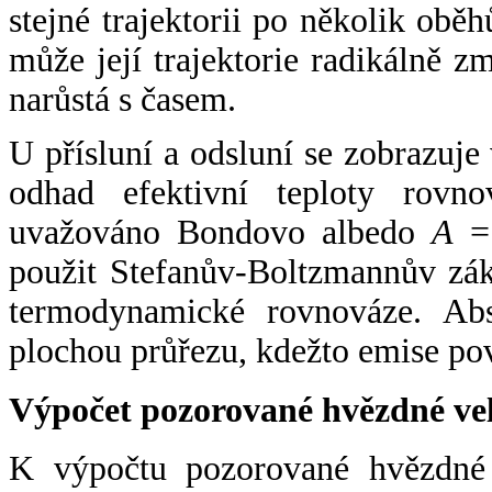
stejné trajektorii po několik oběh
může její trajektorie radikálně zm
narůstá s časem.
U přísluní a odsluní se zobrazuje
odhad efektivní teploty rovno
uvažováno Bondovo albedo
A
= 
použit Stefanův-Boltzmannův zák
termodynamické rovnováze. Abs
plochou průřezu, kdežto emise po
Výpočet pozorované hvězdné ve
K výpočtu pozorované hvězdné v