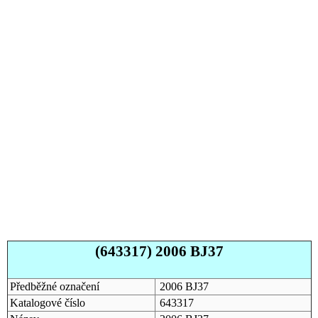
(643317) 2006 BJ37
Předběžné označení
2006 BJ37
Katalogové číslo
643317