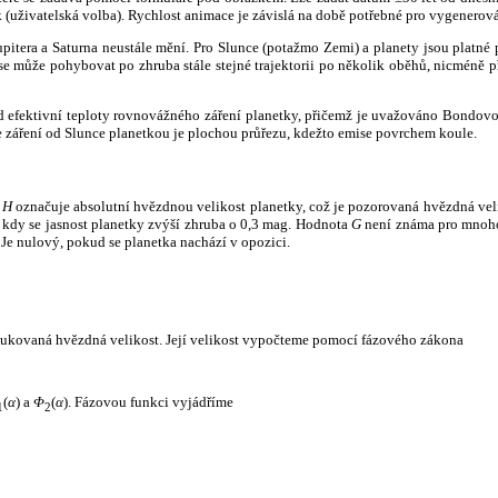
k (uživatelská volba). Rychlost animace je závislá na době potřebné pro vygenerová
itera a Saturna neustále mění. Pro Slunce (potažmo Zemi) a planety jsou platné p
 může pohybovat po zhruba stále stejné trajektorii po několik oběhů, nicméně při p
had efektivní teploty rovnovážného záření planetky, přičemž je uvažováno Bondov
záření od Slunce planetkou je plochou průřezu, kdežto emise povrchem koule.
e
H
označuje absolutní hvězdnou velikost planetky, což je pozorovaná hvězdná veli
i, kdy se jasnost planetky zvýší zhruba o 0,3 mag. Hodnota
G
není známa pro mnoho 
Je nulový, pokud se planetka nachází v opozici.
edukovaná hvězdná velikost. Její velikost vypočteme pomocí fázového zákona
(
α
) a
Φ
(
α
). Fázovou funkci vyjádříme
1
2