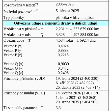
*)
2006–2025
Pozorována v letech
*)
5. března 2025
Poslední pozorování
Typ planetky
planetka v hlavním pásu
Odvozené údaje z elementů dráhy a dalších údajů
Vzdálenost v přísluní –
q
2,231 au – 333 679 000 km
Vzdálenost v odsluní –
Q
3,328 au – 497 884 000 km
Oběžná doba –
T
4,634 roků – 1 692,4 dnů
Vektor P [x]
0,4024
Vektor P [y]
0,8883
Vektor P [z]
0,2215
Vektor Q [x]
−0,9039
Vektor Q [y]
0,3472
Vektor Q [z]
0,2496
Průchody přísluním (v
JD
)
19. ledna 2024
(2 460 330),
6. září 2028
(2 462 022),
26. dubna 2033
(2 463 714)
Průchody odsluním (v
JD
)
14. května 2026
(2 461 176),
1. ledna 2031
(2 462 868),
20. srpna 2035
(2 464 561)
Tisserandův parametr –
T
3,3
J