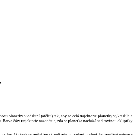
e
i planetky v odsluní (aféliu) tak, aby se celá trajektorie planetky vykreslila a
. Barva čáry trajektorie naznačuje, zda se planetka nachází nad rovinou ekliptiky
ního dne. Obrázek se průběžně aktualizuje po zadání hodnot. Po spuštění animace