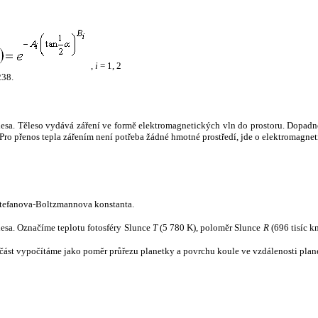
,
i
= 1, 2
238.
tělesa. Těleso vydává záření ve formě elektromagnetických vln do prostoru. Dopadne-l
u. Pro přenos tepla zářením není potřeba žádné hmotné prostředí, jde o elektromagnet
tefanova-Boltzmannova konstanta.
tělesa. Označíme teplotu fotosféry Slunce
T
(5 780 K), poloměr Slunce
R
(696 tisíc k
část vypočítáme jako poměr průřezu planetky a povrchu koule ve vzdálenosti plane