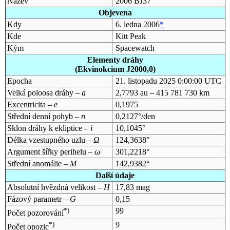
Název
2006 BJ37
Objevena
Kdy
6. ledna 2006
*
Kde
Kitt Peak
Kým
Spacewatch
Elementy dráhy
(Ekvinokcium J2000,0)
Epocha
21. listopadu 2025 0:00:00 UTC
Velká poloosa dráhy –
a
2,7793 au – 415 781 730 km
Excentricita –
e
0,1975
Střední denní pohyb –
n
0,2127°/den
Sklon dráhy k ekliptice –
i
10,1045°
Délka vzestupného uzlu –
Ω
124,3638°
Argument šířky perihelu –
ω
301,2218°
Střední anomálie –
M
142,9382°
Další údaje
Absolutní hvězdná velikost –
H
17,83 mag
Fázový parametr –
G
0,15
*)
99
Počet pozorování
*)
9
Počet opozic