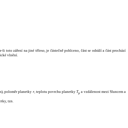
i toto záření na jiné těleso, je částečně pohlceno, část se odráží a část prochází
ické vlnění.
m), poloměr planetky
r
, teplotu povrchu planetky
T
a vzdálenost mezi Sluncem a
p
tky, tzn.