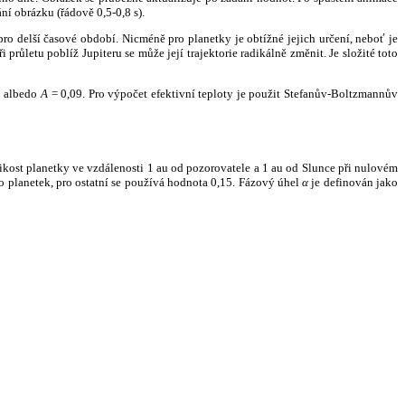
ní obrázku (řádově 0,5-0,8 s).
ro delší časové období. Nicméně pro planetky je obtížné jejich určení, neboť je
růletu poblíž Jupiteru se může její trajektorie radikálně změnit. Je složité toto
o albedo
A
= 0,09. Pro výpočet efektivní teploty je použit Stefanův-Boltzmannův
kost planetky ve vzdálenosti 1 au od pozorovatele a 1 au od Slunce při nulovém
planetek, pro ostatní se používá hodnota 0,15. Fázový úhel
α
je definován jako