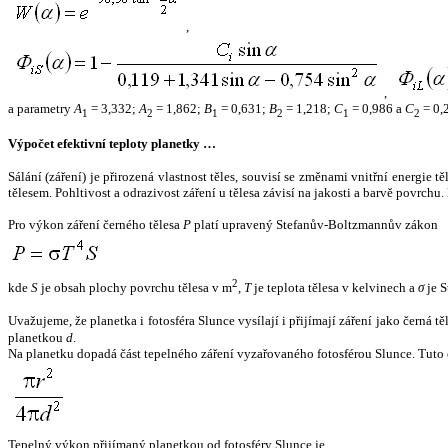
,
,
a parametry
A
= 3,332;
A
= 1,862;
B
= 0,631;
B
= 1,218;
C
= 0,986 a
C
= 0,
1
2
1
2
1
2
Výpočet efektivní teploty planetky …
Sálání (záření) je přirozená vlastnost těles, souvisí se změnami vnitřní energie 
tělesem. Pohltivost a odrazivost záření u tělesa závisí na jakosti a barvě povrch
Pro výkon záření černého tělesa
P
platí upravený Stefanův-Boltzmannův zákon
2
kde
S
je obsah plochy povrchu tělesa v m
,
T
je teplota tělesa v kelvinech a
σ
je S
Uvažujeme, že planetka i fotosféra Slunce vysílají i přijímají záření jako černá 
planetkou
d
.
Na planetku dopadá část tepelného záření vyzařovaného fotosférou Slunce. Tuto 
Tepelný výkon přijímaný planetkou od fotosféry Slunce je