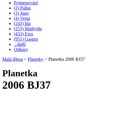
Pojmenování
(2) Pallas
(3) Juno
(4) Vesta
(243) Ida
(253) Mathylde
(433) Eros
(951) Gaspra
...další
Odkazy
Malá tělesa
>
Planetky
>
Planetka 2006 BJ37
Planetka
2006 BJ37