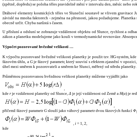
(zpětně, dopředu) se poloha těles pravidelně mění v intervalu den, měsíc nebo ro
Dráhové elementy kosmických těles ve Sluneční soustavě se vlivem gravitace Jup
závislé na mnoha faktorech - zejména na přesnosti, jakou požadujeme. Planetka se
obecně určit. Chyba narůstá s časem.
U přísluní a odsluní se zobrazuje vzdálenost objektu od Slunce, rychlost a od
zákon a planetku modelujeme jako kouli v termodynamické rovnováze. Absorpce 
Výpočet pozorované hvězdné velikosti …
K výpočtu pozorované hvězdné velikosti planetky je použit tzv. HG-systém, kd
fázovém úhlu, a
G
je fázový parametr, který souvisí s efektem zjasnění v opozic
úhel mezi směrem k pozorovateli a směrem ke Slunci, měřený od středu planetky. 
Průměrnou pozorovanou hvězdnou velikost planetky můžeme vyjádřit jako
,
kde
r
je vzdálenost planetky od Slunce,
Δ
je její vzdálenost od Země a
H
(
α
) je r
,
přičemž fázový parametr
G
slouží jako váhový parametr dvou fázových funkcí
Φ
,
i
= 1, 2,
kde