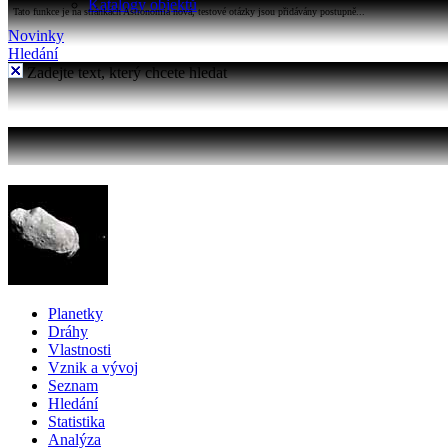
Katalogy objektů
Tato funkce je na stránkách Astronomia nová, testové otázky jsou přidávány postupně...
Novinky
Hledání
Zadejte text, který chcete hledat
Planetky
Dráhy
Vlastnosti
Vznik a vývoj
Seznam
Hledání
Statistika
Analýza