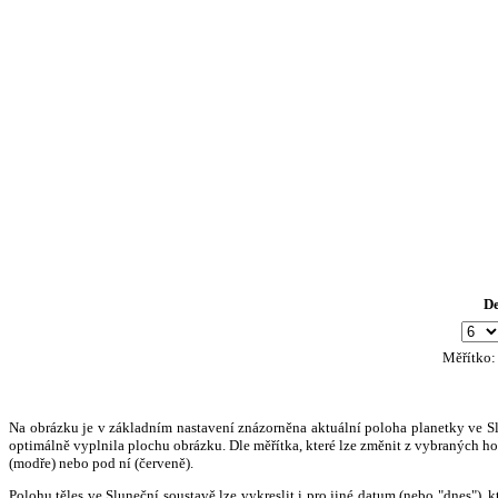
D
Měřítko
Na obrázku je v základním nastavení znázorněna aktuální poloha planetky ve Slun
optimálně vyplnila plochu obrázku. Dle měřítka, které lze změnit z vybraných hod
(modře) nebo pod ní (červeně).
Polohu těles ve Sluneční soustavě lze vykreslit i pro jiné datum (nebo "dnes")