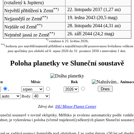
(vztažený k Jupiteru)
**)
22. listopadu 2037
(1,27 au)
Největší přiblížení k Zemi
**)
19. ledna 2043
(20,5 mag)
Nejjasnější ze Země
**)
28. listopadu 2044
(4,31 au)
Nejdále od Země
**)
26. září 2044
(24,2 mag)
Nejméně jasná ze Země
*)
vztaženo k 25. května 2026;
**)
hodnoty pro největší/nejmenší přiblížení a nejnižší/nejvyšší pozorovanou hvězdnou velikost
jsou spočítány pro období od 6. srpna 2026 do 31. prosince 2050 s intervalem 1 den.
Poloha planetky ve Sluneční soustavě
en
Měsíc
Rok
Animac
.
:
Body
:
Zdroj dat:
IAU Minor Planet Center
eční soustavě v rovině ekliptiky. Měřítko je zvoleno automaticky podle vzdálenost
not, je vykreslena i poloha (včetně trajektorií) některých planet Sluneční soustavy
, které se zadává pomocí formuláře pod obrázkem. Lze zadat datum ±50 let od dneš