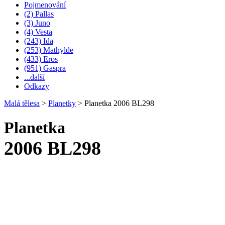
Pojmenování
(2) Pallas
(3) Juno
(4) Vesta
(243) Ida
(253) Mathylde
(433) Eros
(951) Gaspra
...další
Odkazy
Malá tělesa
>
Planetky
>
Planetka 2006 BL298
Planetka
2006 BL298