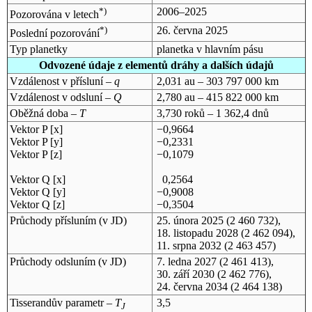
*)
2006–2025
Pozorována v letech
*)
26. června 2025
Poslední pozorování
Typ planetky
planetka v hlavním pásu
Odvozené údaje z elementů dráhy a dalších údajů
Vzdálenost v přísluní –
q
2,031 au – 303 797 000 km
Vzdálenost v odsluní –
Q
2,780 au – 415 822 000 km
Oběžná doba –
T
3,730 roků – 1 362,4 dnů
Vektor P [x]
−0,9664
Vektor P [y]
−0,2331
Vektor P [z]
−0,1079
Vektor Q [x]
0,2564
Vektor Q [y]
−0,9008
Vektor Q [z]
−0,3504
Průchody přísluním (v
JD
)
25. února 2025
(2 460 732),
18. listopadu 2028
(2 462 094),
11. srpna 2032
(2 463 457)
Průchody odsluním (v
JD
)
7. ledna 2027
(2 461 413),
30. září 2030
(2 462 776),
24. června 2034
(2 464 138)
Tisserandův parametr –
T
3,5
J