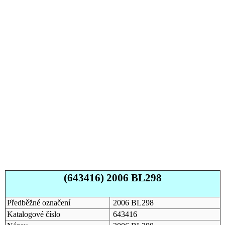
(643416) 2006 BL298
Předběžné označení
2006 BL298
Katalogové číslo
643416