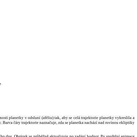
e
i planetky v odsluní (aféliu) tak, aby se celá trajektorie planetky vykreslila a
. Barva čáry trajektorie naznačuje, zda se planetka nachází nad rovinou ekliptiky
ního dne. Obrázek se průběžně aktualizuje po zadání hodnot. Po spuštění animace