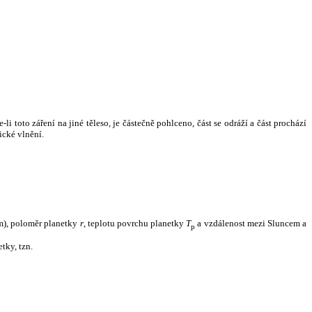
i toto záření na jiné těleso, je částečně pohlceno, část se odráží a část prochází
ické vlnění.
m), poloměr planetky
r
, teplotu povrchu planetky
T
a vzdálenost mezi Sluncem a
p
tky, tzn.