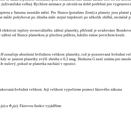
k (uživatelská volba). Rychlost animace je závislá na době potřebné pro vygenerová
itera a Saturna neustále mění. Pro Slunce (potažmo Zemi) a planety jsou platné p
 může pohybovat po zhruba stále stejné trajektorii po několik oběhů, nicméně při p
had efektivní teploty rovnovážného záření planetky, přičemž je uvažováno Bondov
záření od Slunce planetkou je plochou průřezu, kdežto emise povrchem koule.
e
H
označuje absolutní hvězdnou velikost planetky, což je pozorovaná hvězdná veli
i, kdy se jasnost planetky zvýší zhruba o 0,3 mag. Hodnota
G
není známa pro mnoho 
Je nulový, pokud se planetka nachází v opozici.
edukovaná hvězdná velikost. Její velikost vypočteme pomocí fázového zákona
(
α
) a
Φ
(
α
). Fázovou funkci vyjádříme
1
2