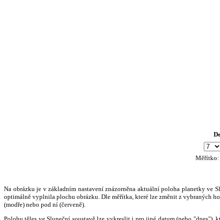
D
Měřítko
Na obrázku je v základním nastavení znázorněna aktuální poloha planetky ve Slun
optimálně vyplnila plochu obrázku. Dle měřítka, které lze změnit z vybraných hod
(modře) nebo pod ní (červeně).
Polohu těles ve Sluneční soustavě lze vykreslit i pro jiné datum (nebo "dnes")