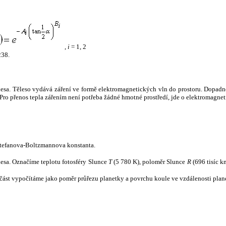
,
i
= 1, 2
238.
tělesa. Těleso vydává záření ve formě elektromagnetických vln do prostoru. Dopadne-l
u. Pro přenos tepla zářením není potřeba žádné hmotné prostředí, jde o elektromagnet
tefanova-Boltzmannova konstanta.
tělesa. Označíme teplotu fotosféry Slunce
T
(5 780 K), poloměr Slunce
R
(696 tisíc k
část vypočítáme jako poměr průřezu planetky a povrchu koule ve vzdálenosti plane