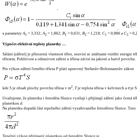
,
,
a parametry
A
= 3,332;
A
= 1,862;
B
= 0,631;
B
= 1,218;
C
= 0,986 a
C
= 0,
1
2
1
2
1
2
Výpočet efektivní teploty planetky …
Sálání (záření) je přirozená vlastnost těles, souvisí se změnami vnitřní energie 
tělesem. Pohltivost a odrazivost záření u tělesa závisí na jakosti a barvě povrch
Pro výkon záření černého tělesa
P
platí upravený Stefanův-Boltzmannův zákon
2
kde
S
je obsah plochy povrchu tělesa v m
,
T
je teplota tělesa v kelvinech a
σ
je S
Uvažujeme, že planetka i fotosféra Slunce vysílají i přijímají záření jako černá 
planetkou
d
.
Na planetku dopadá část tepelného záření vyzařovaného fotosférou Slunce. Tuto 
Tepelný výkon přijímaný planetkou od fotosféry Slunce je