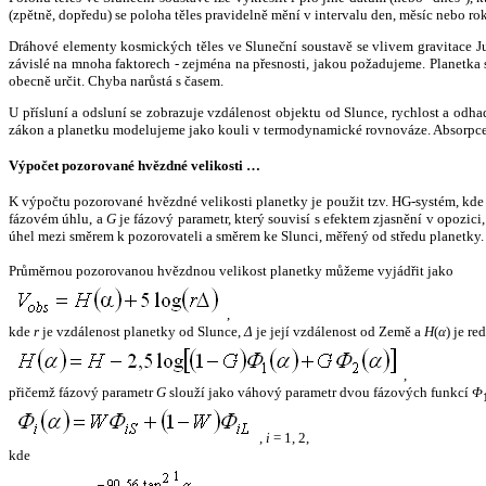
(zpětně, dopředu) se poloha těles pravidelně mění v intervalu den, měsíc nebo ro
Dráhové elementy kosmických těles ve Sluneční soustavě se vlivem gravitace Jup
závislé na mnoha faktorech - zejména na přesnosti, jakou požadujeme. Planetka se
obecně určit. Chyba narůstá s časem.
U přísluní a odsluní se zobrazuje vzdálenost objektu od Slunce, rychlost a od
zákon a planetku modelujeme jako kouli v termodynamické rovnováze. Absorpce 
Výpočet pozorované hvězdné velikosti …
K výpočtu pozorované hvězdné velikosti planetky je použit tzv. HG-systém, kd
fázovém úhlu, a
G
je fázový parametr, který souvisí s efektem zjasnění v opozic
úhel mezi směrem k pozorovateli a směrem ke Slunci, měřený od středu planetky. 
Průměrnou pozorovanou hvězdnou velikost planetky můžeme vyjádřit jako
,
kde
r
je vzdálenost planetky od Slunce,
Δ
je její vzdálenost od Země a
H
(
α
) je r
,
přičemž fázový parametr
G
slouží jako váhový parametr dvou fázových funkcí
Φ
,
i
= 1, 2,
kde