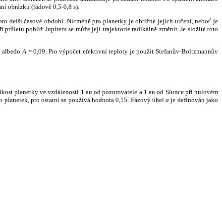
ní obrázku (řádově 0,5-0,8 s).
ro delší časové období. Nicméně pro planetky je obtížné jejich určení, neboť je
růletu poblíž Jupiteru se může její trajektorie radikálně změnit. Je složité toto
o albedo
A
= 0,09. Pro výpočet efektivní teploty je použit Stefanův-Boltzmannův
kost planetky ve vzdálenosti 1 au od pozorovatele a 1 au od Slunce při nulovém
planetek, pro ostatní se používá hodnota 0,15. Fázový úhel
α
je definován jako