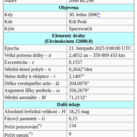
Název
2006 BL298
Objevena
Kdy
30. ledna 2006
*
Kde
Kitt Peak
Kým
Spacewatch
Elementy dráhy
(Ekvinokcium J2000,0)
Epocha
21. listopadu 2025 0:00:00 UTC
Velká poloosa dráhy –
a
2,4052 au – 359 809 433 km
Excentricita –
e
0,1557
Střední denní pohyb –
n
0,2642°/den
Sklon dráhy k ekliptice –
i
2,1407°
Délka vzestupného uzlu –
Ω
204,6076°
Argument šířky perihelu –
ω
350,2679°
Střední anomálie –
M
71,2132°
Další údaje
Absolutní hvězdná velikost –
H
18,25 mag
Fázový parametr –
G
0,15
*)
134
Počet pozorování
*)
9
Počet opozic