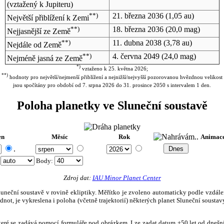
(vztažený k Jupiteru)
**)
21. března 2036
(1,05 au)
Největší přiblížení k Zemi
**)
18. března 2036
(20,0 mag)
Nejjasnější ze Země
**)
11. dubna 2038
(3,78 au)
Nejdále od Země
**)
4. června 2049
(24,0 mag)
Nejméně jasná ze Země
*)
vztaženo k 25. května 2026;
**)
hodnoty pro největší/nejmenší přiblížení a nejnižší/nejvyšší pozorovanou hvězdnou velikost
jsou spočítány pro období od 7. srpna 2026 do 31. prosince 2050 s intervalem 1 den.
Poloha planetky ve Sluneční soustavě
en
Měsíc
Rok
Animac
.
:
Body
:
Zdroj dat:
IAU Minor Planet Center
eční soustavě v rovině ekliptiky. Měřítko je zvoleno automaticky podle vzdálenost
not, je vykreslena i poloha (včetně trajektorií) některých planet Sluneční soustavy
, které se zadává pomocí formuláře pod obrázkem. Lze zadat datum ±50 let od dneš