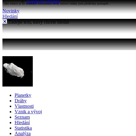
Katalogy objektů
Tato funkce je na stránkách Astronomia nová, testové otázky jsou přidávány postupně...
Novinky
Hledání
Zadejte text, který chcete hledat
Planetky
Dráhy
Vlastnosti
Vznik a vývoj
Seznam
Hledání
Statistika
Analýza