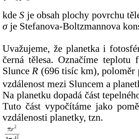
kde
S
je obsah plochy povrchu těl
σ
je Stefanova-Boltzmannova kons
Uvažujeme, že planetka i fotosfér
černá tělesa. Označíme teplotu 
Slunce
R
(696 tisíc km), poloměr
vzdálenost mezi Sluncem a plane
Na planetku dopadá část tepelnéh
Tuto část vypočítáme jako pomě
vzdálenosti planetky, tzn.