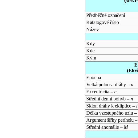
Předběžné označení
Katalogové číslo
Název
Kdy
Kde
Kým
E
(Ekv
Epocha
Velká poloosa dráhy –
a
Excentricita –
e
Střední denní pohyb –
n
Sklon dráhy k ekliptice –
i
Délka vzestupného uzlu –
Argument šířky perihelu 
Střední anomálie –
M