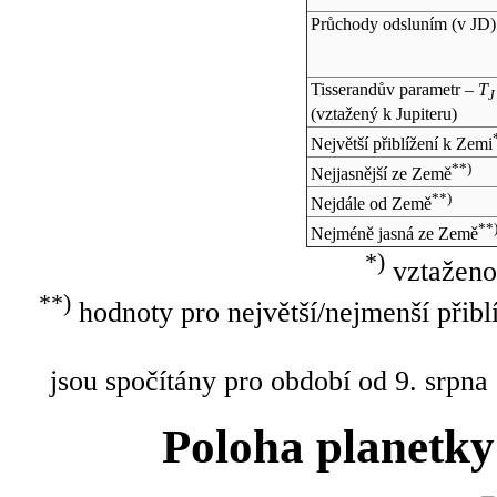
Průchody odsluním (v
JD
)
Tisserandův parametr –
T
J
(vztažený k Jupiteru)
Největší přiblížení k Zemi
**)
Nejjasnější ze Země
**)
Nejdále od Země
**
Nejméně jasná ze Země
*)
vztaženo
**)
hodnoty pro největší/nejmenší přibl
jsou spočítány pro období od 9. srpna
Poloha planetky