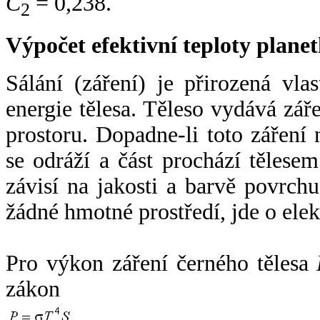
C
= 0,238.
2
Výpočet efektivní teploty plan
Sálání (záření) je přirozená vla
energie tělesa. Těleso vydává zá
prostoru. Dopadne-li toto záření n
se odráží a část prochází tělesem
závisí na jakosti a barvě povrch
žádné hmotné prostředí, jde o ele
Pro výkon záření černého tělesa
zákon