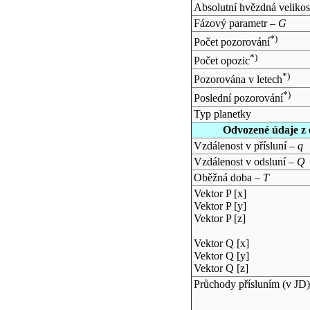
Absolutní hvězdná velikos
Fázový parametr –
G
*)
Počet pozorování
*)
Počet opozic
*)
Pozorována v letech
*)
Poslední pozorování
Typ planetky
Odvozené údaje z 
Vzdálenost v přísluní –
q
Vzdálenost v odsluní –
Q
Oběžná doba –
T
Vektor P [x]
Vektor P [y]
Vektor P [z]
Vektor Q [x]
Vektor Q [y]
Vektor Q [z]
Průchody přísluním (v
JD
)