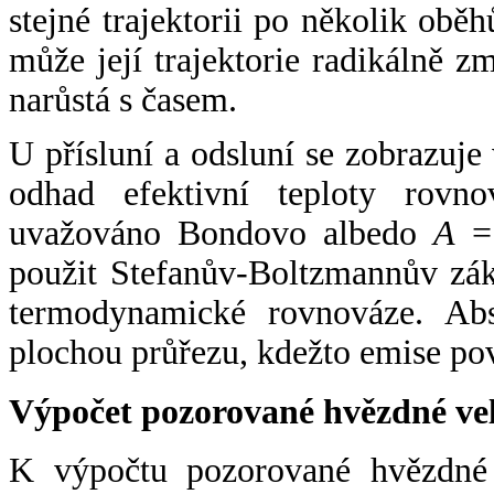
stejné trajektorii po několik oběh
může její trajektorie radikálně zm
narůstá s časem.
U přísluní a odsluní se zobrazuje
odhad efektivní teploty rovno
uvažováno Bondovo albedo
A
= 
použit Stefanův-Boltzmannův zák
termodynamické rovnováze. Abs
plochou průřezu, kdežto emise po
Výpočet pozorované hvězdné ve
K výpočtu pozorované hvězdné v