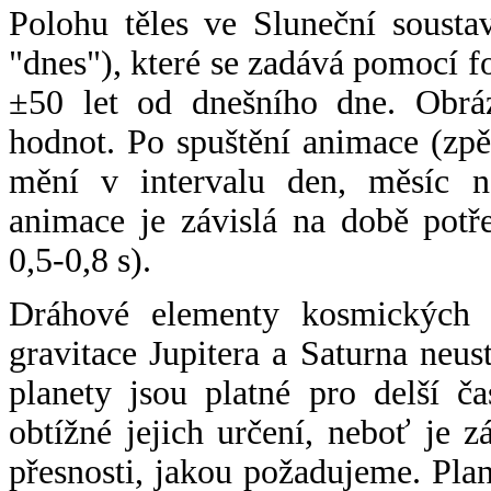
Polohu těles ve Sluneční sousta
"dnes"), které se zadává pomocí 
±50 let od dnešního dne. Obráz
hodnot. Po spuštění animace (zpě
mění v intervalu den, měsíc ne
animace je závislá na době potř
0,5-0,8 s).
Dráhové elementy kosmických t
gravitace Jupitera a Saturna neu
planety jsou platné pro delší č
obtížné jejich určení, neboť je 
přesnosti, jakou požadujeme. Pla