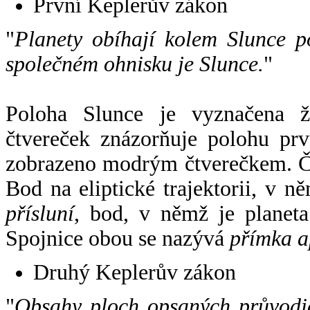
První Keplerův zákon
"
Planety obíhají kolem Slunce p
společném ohnisku je Slunce.
"
Poloha Slunce je vyznačena 
čtvereček znázorňuje polohu pr
zobrazeno modrým čtverečkem. Če
Bod na eliptické trajektorii, v n
přísluní
, bod, v němž je planet
Spojnice obou se nazývá
přímka a
Druhý Keplerův zákon
"
Obsahy ploch opsaných průvodič