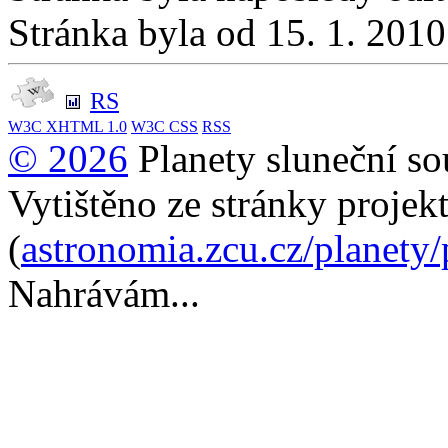
Stránka byla od 15. 1. 201
RS
W3C
XHTML 1.0
W3C
CSS
RSS
© 2026
Planety sluneční so
Vytištěno ze stránky projek
(
astronomia.zcu.cz/planety
Nahrávám...