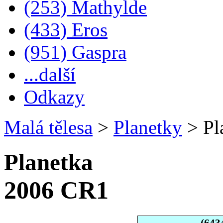
(253) Mathylde
(433) Eros
(951) Gaspra
...další
Odkazy
Malá tělesa
>
Planetky
>
Pl
Planetka
2006 CR1
(643