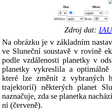
Den
Měsíc
.
Měřítko:
Body
:
Zdroj dat:
IAU
Na obrázku je v základním nastav
ve Sluneční soustavě v rovině ek
podle vzdálenosti planetky v odsl
planetky vykreslila a optimálně
které lze změnit z vybraných h
trajektorií) některých planet Sl
naznačuje, zda se planetka nacház
ní (červeně).