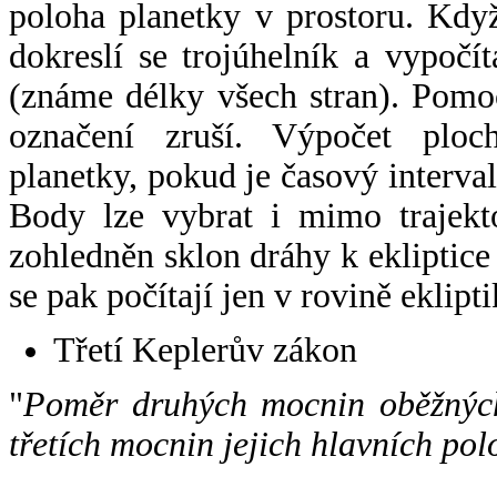
poloha planetky v prostoru. Kdy
dokreslí se trojúhelník a vypoč
(známe délky všech stran). Pomo
označení zruší. Výpočet ploch
planetky, pokud je časový interval
Body lze vybrat i mimo trajekto
zohledněn sklon dráhy k ekliptice
se pak počítají jen v rovině eklipti
Třetí Keplerův zákon
"
Poměr druhých mocnin oběžných
třetích mocnin jejich hlavních pol