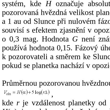
systém, kde
H
označuje absolut
pozorovaná hvězdná velikost plan
a 1 au od Slunce při nulovém fá
souvisí s efektem zjasnění v opoz
o 0,3 mag. Hodnota
G
není zná
používá hodnota 0,15. Fázový úh
k pozorovateli a směrem ke Slunc
pokud se planetka nachází v opozi
Průměrnou pozorovanou hvězdnou 
,
kde
r
je vzdálenost planetky od