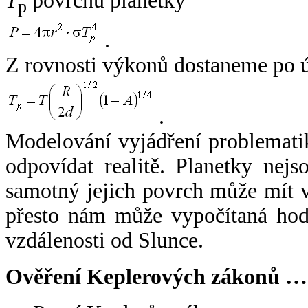
T
povrchu planetky
p
.
Z rovnosti výkonů dostaneme po 
.
Modelování vyjádření problemati
odpovídat realitě. Planetky nejso
samotný jejich povrch může mít v
přesto nám může vypočítaná hodn
vzdálenosti od Slunce.
Ověření Keplerových zákonů …