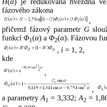
H
(
α
) je redukovaná hvězdná vel
fázového zákona
,
přičemž fázový parametr
G
slouž
funkcí
Φ
(
α
) a
Φ
(
α
). Fázovou fu
1
2
,
i
= 1, 2,
kde
,
,
a parametry
A
= 3,332;
A
= 1,8
1
2