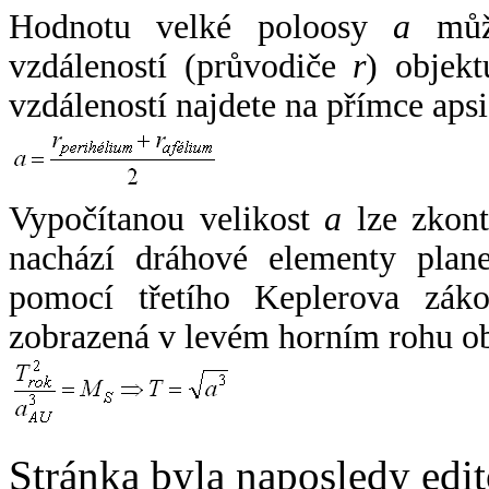
Hodnotu velké poloosy
a
může
vzdáleností (průvodiče
r
) objekt
vzdáleností najdete na přímce apsi
Vypočítanou velikost
a
lze zkont
nachází dráhové elementy plane
pomocí třetího Keplerova zák
zobrazená v levém horním rohu o
Stránka byla naposledy edi