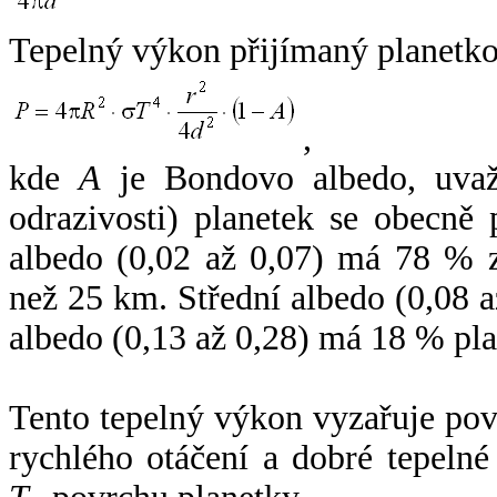
Tepelný výkon přijímaný planetko
,
kde
A
je Bondovo albedo, uvaž
odrazivosti) planetek se obecně
albedo (0,02 až 0,07) má 78 % z
než 25 km. Střední albedo (0,08 
albedo (0,13 až 0,28) má 18 % pla
Tento tepelný výkon vyzařuje po
rychlého otáčení a dobré tepelné