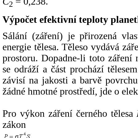
C
= 0,238.
2
Výpočet efektivní teploty plan
Sálání (záření) je přirozená vla
energie tělesa. Těleso vydává zá
prostoru. Dopadne-li toto záření n
se odráží a část prochází tělesem
závisí na jakosti a barvě povrch
žádné hmotné prostředí, jde o ele
Pro výkon záření černého tělesa
zákon