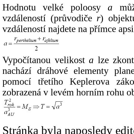
Hodnotu velké poloosy
a
může
vzdáleností (průvodiče
r
) objekt
vzdáleností najdete na přímce apsi
Vypočítanou velikost
a
lze zkont
nachází dráhové elementy plane
pomocí třetího Keplerova zák
zobrazená v levém horním rohu o
Stránka byla naposledy edi