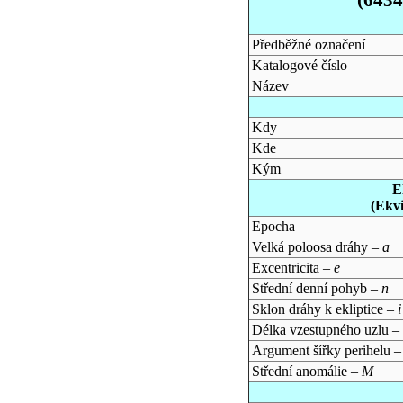
Předběžné označení
Katalogové číslo
Název
Kdy
Kde
Kým
E
(Ekv
Epocha
Velká poloosa dráhy –
a
Excentricita –
e
Střední denní pohyb –
n
Sklon dráhy k ekliptice –
i
Délka vzestupného uzlu –
Argument šířky perihelu 
Střední anomálie –
M