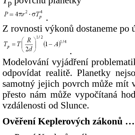
T
povrchu planetky
p
.
Z rovnosti výkonů dostaneme po 
.
Modelování vyjádření problemati
odpovídat realitě. Planetky nejso
samotný jejich povrch může mít v
přesto nám může vypočítaná hodn
vzdálenosti od Slunce.
Ověření Keplerových zákonů …