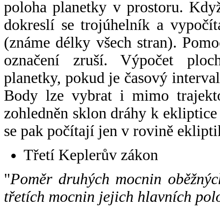
poloha planetky v prostoru. Kdy
dokreslí se trojúhelník a vypoč
(známe délky všech stran). Pomo
označení zruší. Výpočet ploch
planetky, pokud je časový interval
Body lze vybrat i mimo trajekto
zohledněn sklon dráhy k ekliptice
se pak počítají jen v rovině eklipti
Třetí Keplerův zákon
"
Poměr druhých mocnin oběžných
třetích mocnin jejich hlavních pol