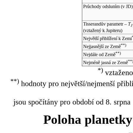
Průchody odsluním (v
JD
)
Tisserandův parametr –
T
J
(vztažený k Jupiteru)
Největší přiblížení k Zemi
**)
Nejjasnější ze Země
**)
Nejdále od Země
**
Nejméně jasná ze Země
*)
vztaženo
**)
hodnoty pro největší/nejmenší přibl
jsou spočítány pro období od 8. srpna
Poloha planetky