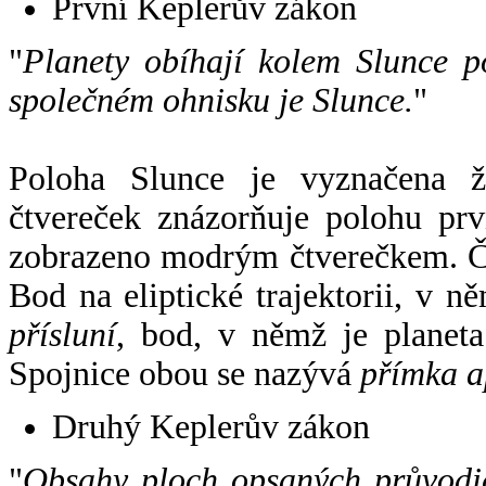
První Keplerův zákon
"
Planety obíhají kolem Slunce p
společném ohnisku je Slunce.
"
Poloha Slunce je vyznačena 
čtvereček znázorňuje polohu pr
zobrazeno modrým čtverečkem. Če
Bod na eliptické trajektorii, v n
přísluní
, bod, v němž je planet
Spojnice obou se nazývá
přímka a
Druhý Keplerův zákon
"
Obsahy ploch opsaných průvodič