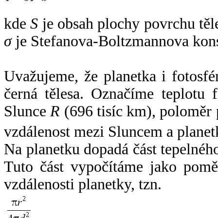
kde
S
je obsah plochy povrchu těl
σ
je Stefanova-Boltzmannova kons
Uvažujeme, že planetka i fotosfér
černá tělesa. Označíme teplotu 
Slunce
R
(696 tisíc km), poloměr
vzdálenost mezi Sluncem a plane
Na planetku dopadá část tepelnéh
Tuto část vypočítáme jako pomě
vzdálenosti planetky, tzn.