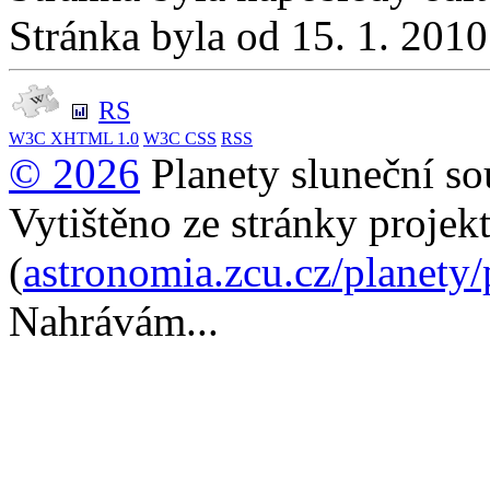
Stránka byla od 15. 1. 201
RS
W3C
XHTML 1.0
W3C
CSS
RSS
© 2026
Planety sluneční so
Vytištěno ze stránky projek
(
astronomia.zcu.cz/planety
Nahrávám...