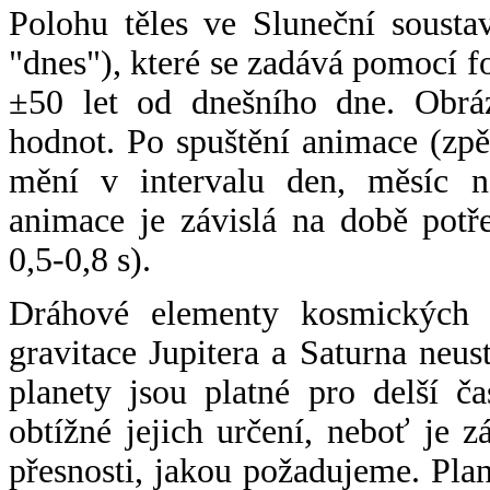
Polohu těles ve Sluneční sousta
"dnes"), které se zadává pomocí 
±50 let od dnešního dne. Obráz
hodnot. Po spuštění animace (zpě
mění v intervalu den, měsíc ne
animace je závislá na době potř
0,5-0,8 s).
Dráhové elementy kosmických t
gravitace Jupitera a Saturna neu
planety jsou platné pro delší č
obtížné jejich určení, neboť je 
přesnosti, jakou požadujeme. Pla