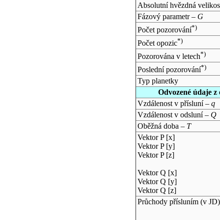
Absolutní hvězdná velikos
Fázový parametr –
G
*)
Počet pozorování
*)
Počet opozic
*)
Pozorována v letech
*)
Poslední pozorování
Typ planetky
Odvozené údaje z 
Vzdálenost v přísluní –
q
Vzdálenost v odsluní –
Q
Oběžná doba –
T
Vektor P [x]
Vektor P [y]
Vektor P [z]
Vektor Q [x]
Vektor Q [y]
Vektor Q [z]
Průchody přísluním (v
JD
)