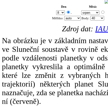
Den
Měsíc
.
Měřítko:
Body
:
Zdroj dat:
IAU
Na obrázku je v základním nastav
ve Sluneční soustavě v rovině ek
podle vzdálenosti planetky v odsl
planetky vykreslila a optimálně
které lze změnit z vybraných h
trajektorií) některých planet Sl
naznačuje, zda se planetka nacház
ní (červeně).