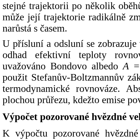
stejné trajektorii po několik oběh
může její trajektorie radikálně zm
narůstá s časem.
U přísluní a odsluní se zobrazuje
odhad efektivní teploty rovno
uvažováno Bondovo albedo
A
= 
použit Stefanův-Boltzmannův zák
termodynamické rovnováze. Abs
plochou průřezu, kdežto emise po
Výpočet pozorované hvězdné ve
K výpočtu pozorované hvězdné v