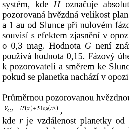
systém, kde
H
označuje absolut
pozorovaná hvězdná velikost plan
a 1 au od Slunce při nulovém fá
souvisí s efektem zjasnění v opoz
o 0,3 mag. Hodnota
G
není zná
používá hodnota 0,15. Fázový úh
k pozorovateli a směrem ke Slunc
pokud se planetka nachází v opozi
Průměrnou pozorovanou hvězdnou 
,
kde
r
je vzdálenost planetky od