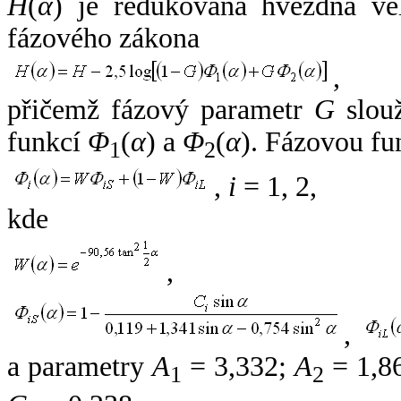
H
(
α
) je redukovaná hvězdná vel
fázového zákona
,
přičemž fázový parametr
G
slouž
funkcí
Φ
(
α
) a
Φ
(
α
). Fázovou fu
1
2
,
i
= 1, 2,
kde
,
,
a parametry
A
= 3,332;
A
= 1,8
1
2