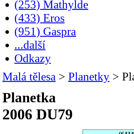
(253) Mathylde
(433) Eros
(951) Gaspra
...další
Odkazy
Malá tělesa
>
Planetky
>
Pl
Planetka
2006 DU79
(643