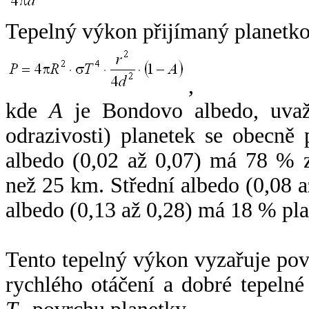
Tepelný výkon přijímaný planetko
,
kde
A
je Bondovo albedo, uvaž
odrazivosti) planetek se obecně
albedo (0,02 až 0,07) má 78 % z
než 25 km. Střední albedo (0,08 
albedo (0,13 až 0,28) má 18 % pla
Tento tepelný výkon vyzařuje po
rychlého otáčení a dobré tepelné