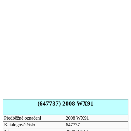
(647737) 2008 WX91
Předběžné označení
2008 WX91
Katalogové číslo
647737