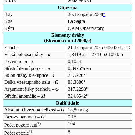
Název
2008 WX91
Objevena
Kdy
26. listopadu 2008
*
Kde
La Sagra
Kým
OAM Observatory
Elementy dráhy
(Ekvinokcium J2000,0)
Epocha
21. listopadu 2025 0:00:00 UTC
Velká poloosa dráhy –
a
1,8319 au – 274 052 109 km
Excentricita –
e
0,1034
Střední denní pohyb –
n
0,3975°/den
Sklon dráhy k ekliptice –
i
24,5220°
Délka vzestupného uzlu –
Ω
83,3686°
Argument šířky perihelu –
ω
317,2298°
Střední anomálie –
M
324,6542°
Další údaje
Absolutní hvězdná velikost –
H
18,80 mag
Fázový parametr –
G
0,15
*)
104
Počet pozorování
*)
8
Počet opozic