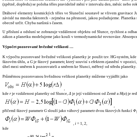
(zpětně, dopředu) se poloha těles pravidelně mění v intervalu den, měsíc nebo ro
Dráhové elementy kosmických těles ve Sluneční soustavě se vlivem gravitace Jup
závislé na mnoha faktorech - zejména na přesnosti, jakou požadujeme. Planetka se
obecně určit. Chyba narůstá s časem.
U přísluní a odsluní se zobrazuje vzdálenost objektu od Slunce, rychlost a od
zákon a planetku modelujeme jako kouli v termodynamické rovnováze. Absorpce 
Výpočet pozorované hvězdné velikosti …
K výpočtu pozorované hvězdné velikosti planetky je použit tzv. HG-systém, kd
fázovém úhlu, a
G
je fázový parametr, který souvisí s efektem zjasnění v opozic
úhel mezi směrem k pozorovateli a směrem ke Slunci, měřený od středu planetky. 
Průměrnou pozorovanou hvězdnou velikost planetky můžeme vyjádřit jako
,
kde
r
je vzdálenost planetky od Slunce,
Δ
je její vzdálenost od Země a
H
(
α
) je r
,
přičemž fázový parametr
G
slouží jako váhový parametr dvou fázových funkcí
Φ
,
i
= 1, 2,
kde