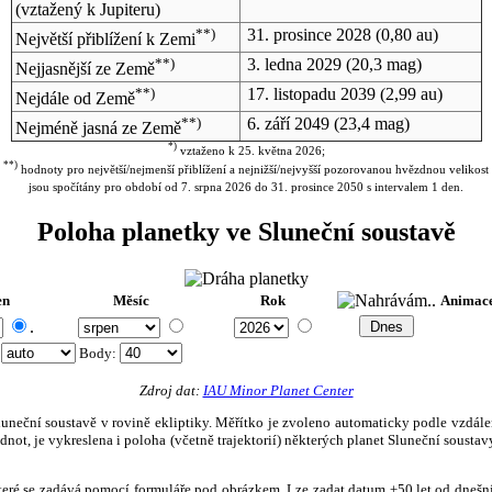
(vztažený k Jupiteru)
**)
31. prosince 2028
(0,80 au)
Největší přiblížení k Zemi
**)
3. ledna 2029
(20,3 mag)
Nejjasnější ze Země
**)
17. listopadu 2039
(2,99 au)
Nejdále od Země
**)
6. září 2049
(23,4 mag)
Nejméně jasná ze Země
*)
vztaženo k 25. května 2026;
**)
hodnoty pro největší/nejmenší přiblížení a nejnižší/nejvyšší pozorovanou hvězdnou velikost
jsou spočítány pro období od 7. srpna 2026 do 31. prosince 2050 s intervalem 1 den.
Poloha planetky ve Sluneční soustavě
en
Měsíc
Rok
Animac
.
:
Body
:
Zdroj dat:
IAU Minor Planet Center
eční soustavě v rovině ekliptiky. Měřítko je zvoleno automaticky podle vzdálenost
not, je vykreslena i poloha (včetně trajektorií) některých planet Sluneční soustavy
, které se zadává pomocí formuláře pod obrázkem. Lze zadat datum ±50 let od dneš