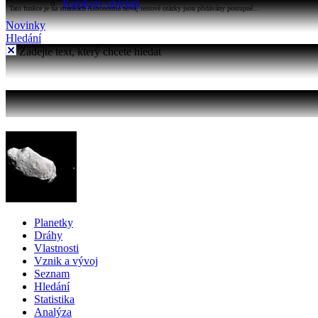
Katalogy objektů
Tato funkce je na stránkách Astronomia nová, testové otázky jsou přidávány postupně...
Novinky
Hledání
Zadejte text, který chcete hledat
Planetky
Dráhy
Vlastnosti
Vznik a vývoj
Seznam
Hledání
Statistika
Analýza