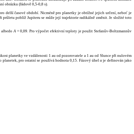
ní obrázku (řádově 0,5-0,8 s).
ro delší časové období. Nicméně pro planetky je obtížné jejich určení, neboť je
růletu poblíž Jupiteru se může její trajektorie radikálně změnit. Je složité toto
o albedo
A
= 0,09. Pro výpočet efektivní teploty je použit Stefanův-Boltzmannův
kost planetky ve vzdálenosti 1 au od pozorovatele a 1 au od Slunce při nulovém
planetek, pro ostatní se používá hodnota 0,15. Fázový úhel
α
je definován jako