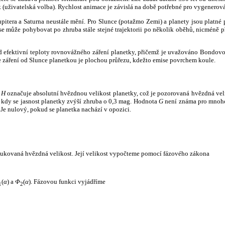
k (uživatelská volba). Rychlost animace je závislá na době potřebné pro vygenerová
itera a Saturna neustále mění. Pro Slunce (potažmo Zemi) a planety jsou platné p
 může pohybovat po zhruba stále stejné trajektorii po několik oběhů, nicméně při p
had efektivní teploty rovnovážného záření planetky, přičemž je uvažováno Bondov
záření od Slunce planetkou je plochou průřezu, kdežto emise povrchem koule.
e
H
označuje absolutní hvězdnou velikost planetky, což je pozorovaná hvězdná veli
i, kdy se jasnost planetky zvýší zhruba o 0,3 mag. Hodnota
G
není známa pro mnoho 
Je nulový, pokud se planetka nachází v opozici.
edukovaná hvězdná velikost. Její velikost vypočteme pomocí fázového zákona
(
α
) a
Φ
(
α
). Fázovou funkci vyjádříme
1
2