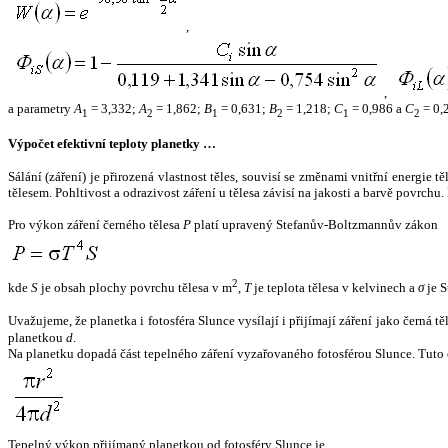
,
,
a parametry
A
= 3,332;
A
= 1,862;
B
= 0,631;
B
= 1,218;
C
= 0,986 a
C
= 0,
1
2
1
2
1
2
Výpočet efektivní teploty planetky …
Sálání (záření) je přirozená vlastnost těles, souvisí se změnami vnitřní energie 
tělesem. Pohltivost a odrazivost záření u tělesa závisí na jakosti a barvě povrch
Pro výkon záření černého tělesa
P
platí upravený Stefanův-Boltzmannův zákon
2
kde
S
je obsah plochy povrchu tělesa v m
,
T
je teplota tělesa v kelvinech a
σ
je S
Uvažujeme, že planetka i fotosféra Slunce vysílají i přijímají záření jako černá 
planetkou
d
.
Na planetku dopadá část tepelného záření vyzařovaného fotosférou Slunce. Tuto 
Tepelný výkon přijímaný planetkou od fotosféry Slunce je