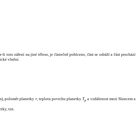
i toto záření na jiné těleso, je částečně pohlceno, část se odráží a část prochází
ické vlnění.
m), poloměr planetky
r
, teplotu povrchu planetky
T
a vzdálenost mezi Sluncem a
p
tky, tzn.