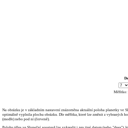
D
Měřítko
Na obrázku je v základním nastavení znázorněna aktuální poloha planetky ve Slun
optimálně vyplnila plochu obrázku. Dle měřítka, které lze změnit z vybraných hod
(modře) nebo pod ní (červeně).
Polohu těles ve Sluneční soustavě lze vykreslit i pro jiné datum (nebo "dnes")