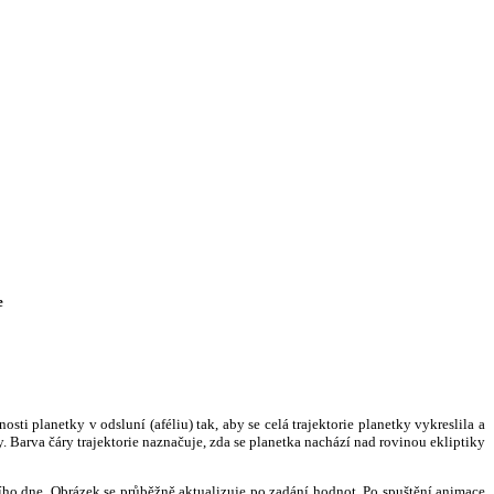
e
i planetky v odsluní (aféliu) tak, aby se celá trajektorie planetky vykreslila a
. Barva čáry trajektorie naznačuje, zda se planetka nachází nad rovinou ekliptiky
ního dne. Obrázek se průběžně aktualizuje po zadání hodnot. Po spuštění animace