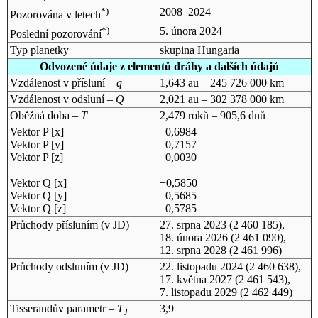
*)
2008–2024
Pozorována v letech
*)
5. února 2024
Poslední pozorování
Typ planetky
skupina Hungaria
Odvozené údaje z elementů dráhy a dalších údajů
Vzdálenost v přísluní –
q
1,643 au – 245 726 000 km
Vzdálenost v odsluní –
Q
2,021 au – 302 378 000 km
Oběžná doba –
T
2,479 roků – 905,6 dnů
Vektor P [x]
0,6984
Vektor P [y]
0,7157
Vektor P [z]
0,0030
Vektor Q [x]
−0,5850
Vektor Q [y]
0,5685
Vektor Q [z]
0,5785
Průchody přísluním (v
JD
)
27. srpna 2023
(2 460 185),
18. února 2026
(2 461 090),
12. srpna 2028
(2 461 996)
Průchody odsluním (v
JD
)
22. listopadu 2024
(2 460 638),
17. května 2027
(2 461 543),
7. listopadu 2029
(2 462 449)
Tisserandův parametr –
T
3,9
J