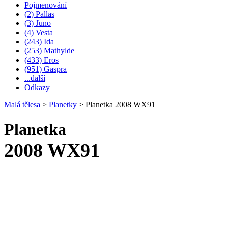
Pojmenování
(2) Pallas
(3) Juno
(4) Vesta
(243) Ida
(253) Mathylde
(433) Eros
(951) Gaspra
...další
Odkazy
Malá tělesa
>
Planetky
>
Planetka 2008 WX91
Planetka
2008 WX91