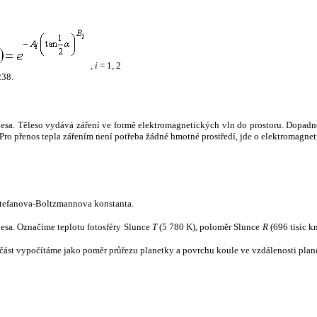
,
i
= 1, 2
238.
tělesa. Těleso vydává záření ve formě elektromagnetických vln do prostoru. Dopadne-l
u. Pro přenos tepla zářením není potřeba žádné hmotné prostředí, jde o elektromagnet
tefanova-Boltzmannova konstanta.
tělesa. Označíme teplotu fotosféry Slunce
T
(5 780 K), poloměr Slunce
R
(696 tisíc k
část vypočítáme jako poměr průřezu planetky a povrchu koule ve vzdálenosti plane