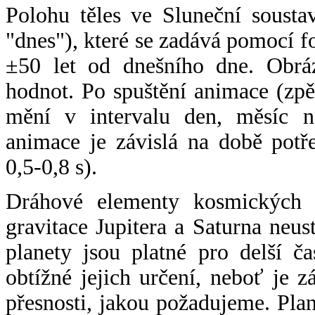
Polohu těles ve Sluneční sousta
"dnes"), které se zadává pomocí 
±50 let od dnešního dne. Obráz
hodnot. Po spuštění animace (zpě
mění v intervalu den, měsíc ne
animace je závislá na době potř
0,5-0,8 s).
Dráhové elementy kosmických t
gravitace Jupitera a Saturna neu
planety jsou platné pro delší č
obtížné jejich určení, neboť je 
přesnosti, jakou požadujeme. Pla