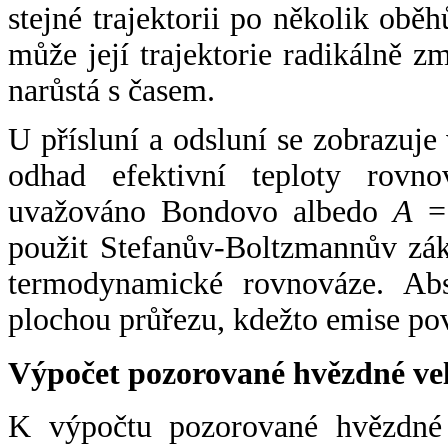
stejné trajektorii po několik oběh
může její trajektorie radikálně zm
narůstá s časem.
U přísluní a odsluní se zobrazuje
odhad efektivní teploty rovno
uvažováno Bondovo albedo
A
= 
použit Stefanův-Boltzmannův zák
termodynamické rovnováze. Abs
plochou průřezu, kdežto emise po
Výpočet pozorované hvězdné ve
K výpočtu pozorované hvězdné v