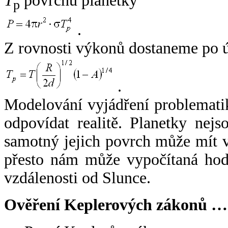
T
povrchu planetky
p
.
Z rovnosti výkonů dostaneme po 
.
Modelování vyjádření problemati
odpovídat realitě. Planetky nejso
samotný jejich povrch může mít v
přesto nám může vypočítaná hodn
vzdálenosti od Slunce.
Ověření Keplerových zákonů …