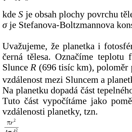
kde
S
je obsah plochy povrchu těl
σ
je Stefanova-Boltzmannova kons
Uvažujeme, že planetka i fotosfér
černá tělesa. Označíme teplotu 
Slunce
R
(696 tisíc km), poloměr
vzdálenost mezi Sluncem a plane
Na planetku dopadá část tepelnéh
Tuto část vypočítáme jako pomě
vzdálenosti planetky, tzn.