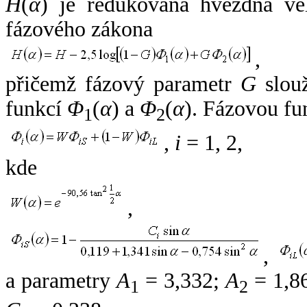
H
(
α
) je redukovaná hvězdná vel
fázového zákona
,
přičemž fázový parametr
G
slouž
funkcí
Φ
(
α
) a
Φ
(
α
). Fázovou fu
1
2
,
i
= 1, 2,
kde
,
,
a parametry
A
= 3,332;
A
= 1,8
1
2