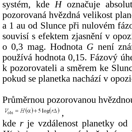
systém, kde
H
označuje absolut
pozorovaná hvězdná velikost plan
a 1 au od Slunce při nulovém fá
souvisí s efektem zjasnění v opoz
o 0,3 mag. Hodnota
G
není zná
používá hodnota 0,15. Fázový úh
k pozorovateli a směrem ke Slunc
pokud se planetka nachází v opozi
Průměrnou pozorovanou hvězdnou 
,
kde
r
je vzdálenost planetky od