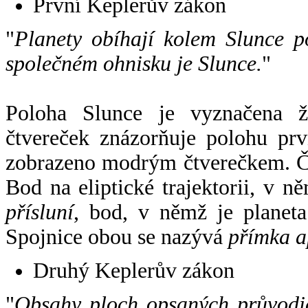
První Keplerův zákon
"
Planety obíhají kolem Slunce p
společném ohnisku je Slunce.
"
Poloha Slunce je vyznačena 
čtvereček znázorňuje polohu pr
zobrazeno modrým čtverečkem. Če
Bod na eliptické trajektorii, v n
přísluní
, bod, v němž je planet
Spojnice obou se nazývá
přímka a
Druhý Keplerův zákon
"
Obsahy ploch opsaných průvodič