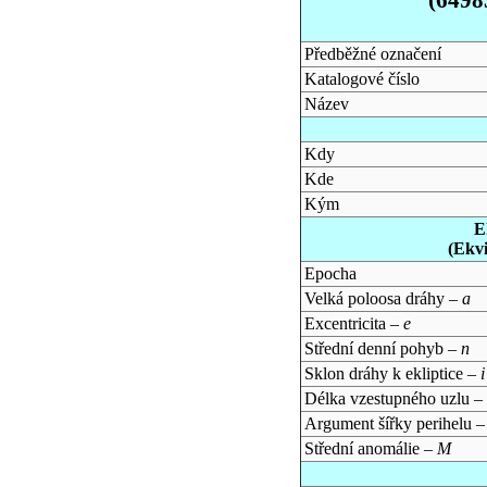
Předběžné označení
Katalogové číslo
Název
Kdy
Kde
Kým
E
(Ekv
Epocha
Velká poloosa dráhy –
a
Excentricita –
e
Střední denní pohyb –
n
Sklon dráhy k ekliptice –
i
Délka vzestupného uzlu –
Argument šířky perihelu 
Střední anomálie –
M