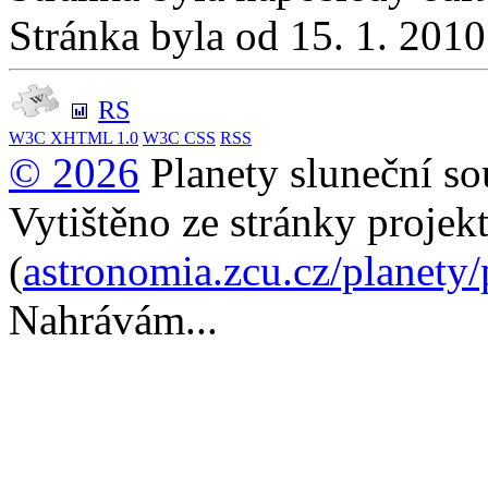
Stránka byla od 15. 1. 201
RS
W3C
XHTML 1.0
W3C
CSS
RSS
© 2026
Planety sluneční so
Vytištěno ze stránky projek
(
astronomia.zcu.cz/planety
Nahrávám...