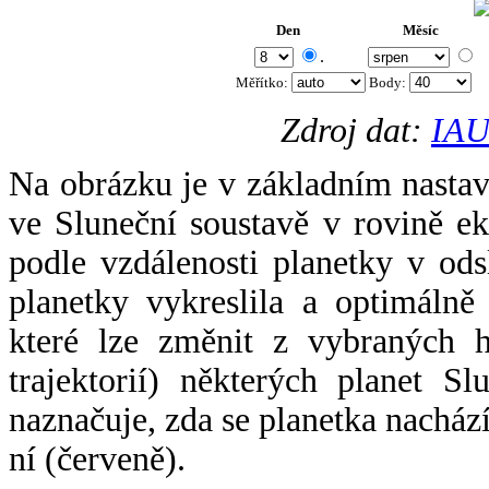
Den
Měsíc
.
Měřítko:
Body
:
Zdroj dat:
IAU
Na obrázku je v základním nastav
ve Sluneční soustavě v rovině ek
podle vzdálenosti planetky v odsl
planetky vykreslila a optimálně
které lze změnit z vybraných h
trajektorií) některých planet Sl
naznačuje, zda se planetka nacház
ní (červeně).