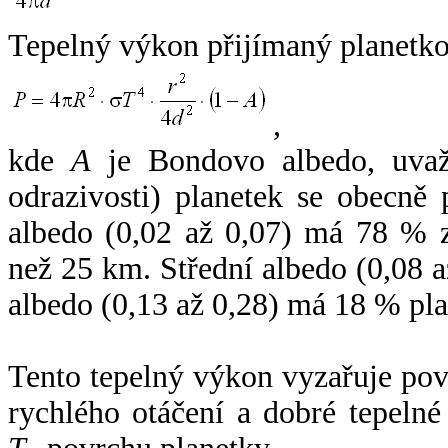
Tepelný výkon přijímaný planetko
,
kde
A
je Bondovo albedo, uvaž
odrazivosti) planetek se obecně
albedo (0,02 až 0,07) má 78 % z
než 25 km. Střední albedo (0,08 
albedo (0,13 až 0,28) má 18 % pla
Tento tepelný výkon vyzařuje po
rychlého otáčení a dobré tepelné