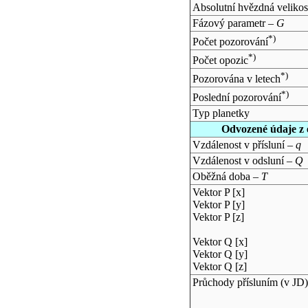
Absolutní hvězdná velikos
Fázový parametr –
G
*)
Počet pozorování
*)
Počet opozic
*)
Pozorována v letech
*)
Poslední pozorování
Typ planetky
Odvozené údaje z 
Vzdálenost v přísluní –
q
Vzdálenost v odsluní –
Q
Oběžná doba –
T
Vektor P [x]
Vektor P [y]
Vektor P [z]
Vektor Q [x]
Vektor Q [y]
Vektor Q [z]
Průchody přísluním (v
JD
)