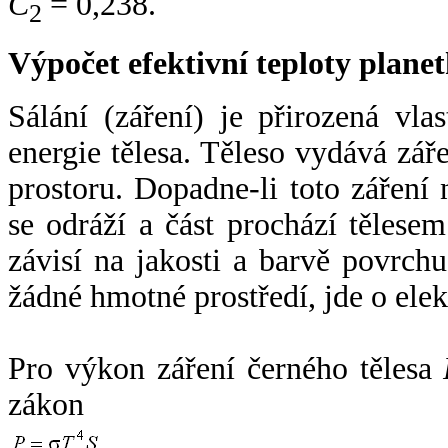
C
= 0,238.
2
Výpočet efektivní teploty plan
Sálání (záření) je přirozená vla
energie tělesa. Těleso vydává zá
prostoru. Dopadne-li toto záření n
se odráží a část prochází tělesem
závisí na jakosti a barvě povrch
žádné hmotné prostředí, jde o ele
Pro výkon záření černého tělesa
zákon