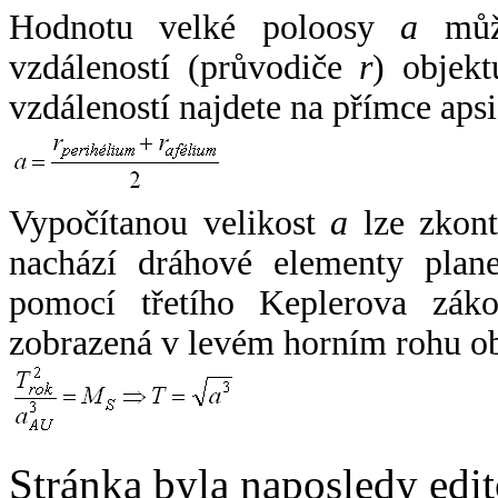
Hodnotu velké poloosy
a
může
vzdáleností (průvodiče
r
) objekt
vzdáleností najdete na přímce apsi
Vypočítanou velikost
a
lze zkont
nachází dráhové elementy plane
pomocí třetího Keplerova zák
zobrazená v levém horním rohu o
Stránka byla naposledy edi