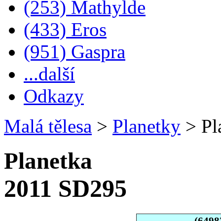
(253) Mathylde
(433) Eros
(951) Gaspra
...další
Odkazy
Malá tělesa
>
Planetky
>
Pl
Planetka
2011 SD295
(6498