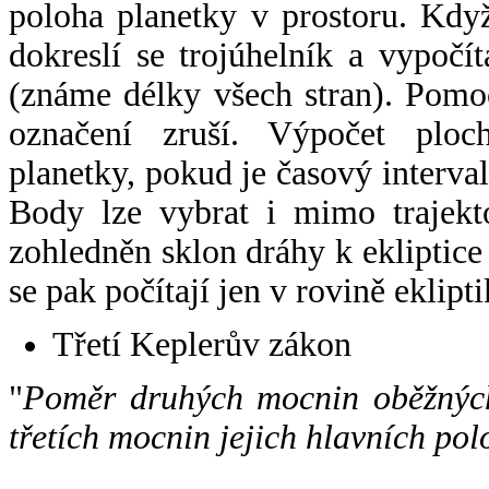
poloha planetky v prostoru. Kdy
dokreslí se trojúhelník a vypoč
(známe délky všech stran). Pomo
označení zruší. Výpočet ploch
planetky, pokud je časový interval
Body lze vybrat i mimo trajekto
zohledněn sklon dráhy k ekliptice
se pak počítají jen v rovině eklipti
Třetí Keplerův zákon
"
Poměr druhých mocnin oběžných
třetích mocnin jejich hlavních pol