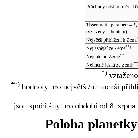
Průchody odsluním (v
JD
)
Tisserandův parametr –
T
J
(vztažený k Jupiteru)
Největší přiblížení k Zemi
**)
Nejjasnější ze Země
**)
Nejdále od Země
**
Nejméně jasná ze Země
*)
vztaženo
**)
hodnoty pro největší/nejmenší přibl
jsou spočítány pro období od 8. srpna
Poloha planetky